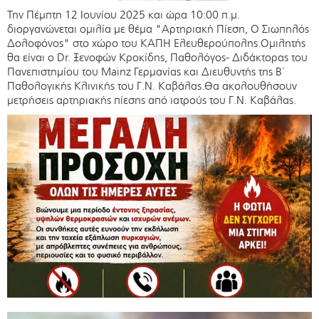
Την Πέμπτη 12 Ιουνίου 2025 και ώρα 10:00 π.μ.
διοργανώνεται ομιλία με θέμα "Αρτηριακή Πίεση, Ο Σιωπηλός
Δολοφόνος" στο χώρο του ΚΑΠΗ Ελευθερούπολης.Ομιλητής
θα είναι ο Dr. Ξενοφών Κροκίδης, Παθολόγος- Διδάκτορας του
Πανεπιστημίου του Mainz Γερμανίας και Διευθυντής της Β΄
Παθολογικής Κλινικής του Γ.Ν. Καβάλας.Θα ακολουθήσουν
μετρήσεις αρτηριακής πίεσης από ιατρούς του Γ.Ν. Καβάλας.