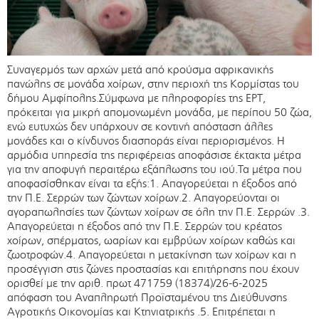
Συναγερμός των αρχών μετά από κρούσμα αφρικανικής
πανώλης σε μονάδα χοίρων, στην περιοχή της Κορμίστας του
δήμου Αμφίπολης.Σύμφωνα με πληροφορίες της ΕΡΤ,
πρόκειται για μικρή απομονωμένη μονάδα, με περίπου 50 ζώα,
ενώ ευτυχώς δεν υπάρχουν σε κοντινή απόσταση άλλες
μονάδες και ο κίνδυνος διασποράς είναι περιορισμένος. Η
αρμόδια υπηρεσία της περιφέρειας αποφάσισε έκτακτα μέτρα
για την αποφυγή περαιτέρω εξάπλωσης του ιού.Τα μέτρα που
αποφασίσθηκαν είναι τα εξής:1. Απαγορεύεται η έξοδος από
την Π.Ε. Σερρών των ζώντων χοίρων.2. Απαγορεύονται οι
αγοραπωλησίες των ζώντων χοίρων σε όλη την Π.Ε. Σερρών .3.
Απαγορεύεται η έξοδος από την Π.Ε. Σερρών του κρέατος
χοίρων, σπέρματος, ωαρίων και εμβρύων χοίρων καθώς και
ζωοτροφών.4. Απαγορεύεται η μετακίνηση των χοίρων και η
προσέγγιση στις ζώνες προστασίας και επιτήρησης που έχουν
ορισθεί με την αριθ. πρωτ 471759 (18374)/26-6-2025
απόφαση του Αναπληρωτή Προϊσταμένου της Διεύθυνσης
Αγροτικής Οικονομίας και Κτηνιατρικής .5. Επιτρέπεται η