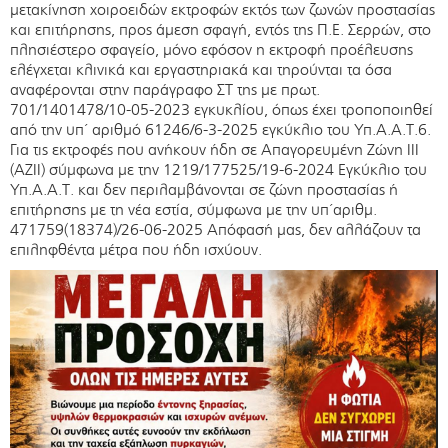
μετακίνηση χοιροειδών εκτροφών εκτός των ζωνών προστασίας
και επιτήρησης, προς άμεση σφαγή, εντός της Π.Ε. Σερρών, στο
πλησιέστερο σφαγείο, μόνο εφόσον η εκτροφή προέλευσης
ελέγχεται κλινικά και εργαστηριακά και τηρούνται τα όσα
αναφέρονται στην παράγραφο ΣΤ της με πρωτ.
701/1401478/10-05-2023 εγκυκλίου, όπως έχει τροποποιηθεί
από την υπ΄ αριθμό 61246/6-3-2025 εγκύκλιο του Υπ.Α.Α.Τ.6.
Για τις εκτροφές που ανήκουν ήδη σε Απαγορευμένη Ζώνη ΙΙΙ
(ΑΖIΙ) σύμφωνα με την 1219/177525/19-6-2024 Εγκύκλιο του
Υπ.Α.Α.Τ. και δεν περιλαμβάνονται σε ζώνη προστασίας ή
επιτήρησης με τη νέα εστία, σύμφωνα με την υπ΄αριθμ.
471759(18374)/26-06-2025 Απόφασή μας, δεν αλλάζουν τα
επιληφθέντα μέτρα που ήδη ισχύουν.