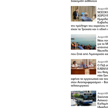
διακομιδή ασθενούς
Αναρτήθη
ΝΟΣΟΚΟ
ΧΕΙΡΟΥ
Ημερίδε
Καβαλιώ
την πρόληψη του καρκίνου π
είχαν τα Τροχαία και η οδική
Αναρτήθη
Νέος πο
για το 
απάντη
Ναυτιλία
που ζητά από Λιμεναρχείο κα
Αναρτήθη
Ο ΠτΔ σ
ΚΑΒΑΛΑ
του θεσ
πάει ξα
αφήνει τα οργανωτικά και το
στον Αντιπεριφερειάρχη – Βο
τελετουργικού
Αναρτήθη
Ξεκίνησ
Αστικού
Καλαμίτ
(Αναλυτ