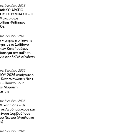
κε 9 Ιουλίου 2026
ΑΦΙΚΟ ΑΡΧΕΙΟ
ΟΥ ΤΣΟΥΜΠΑΚΗ – Ο
 Μακαριστός
λίτης Φιλίππων
ΙΟΣ
κε 9 Ιουλίου 2026
– Επιμένει ο Γιάννης
γης με το Σύλλογο
ικών Καταλυμάτων
κης για την αύξηση
ην ακτοπλοϊκή σύνδεση
κε 8 Ιουλίου 2026
ΙΟΥ 2026 ανοίγουν οι
ς Κατασκηνώσεις Νέας
 – Πανέτοιμοι η
ος Μυρσίνη
ες της
κε 8 Ιουλίου 2026
Μιχαηλίδης – Οι
 σε Αντιδημάρχους και
μένους Συμβούλους
ου Νέστου (Αναλυτικά
ις)
κε 6 Ιουλίου 2026