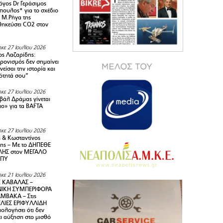
όγος Dr Γεράσιμος
ουλος* για το σχέδιο
 M.Ρήγα της
ηκεύσει CO2 στον
κε 27 Ιουλίου 2026
ς Λαζαρίδης:
ρονισμός δεν σημαίνει
είσαι την ιστορία και
τότητά σου”
κε 27 Ιουλίου 2026
ιβάλ Δράμας γίνεται
ιο» για τα BAFTA
κε 27 Ιουλίου 2026
 & Κωσταντίνος
ης – Με το ΔΗΠΕΘΕ
ΗΣ στον ΜΕΓΑΛΟ
ΜΠΥ
κε 21 Ιουλίου 2026
 ΚΑΒΑΛΑΣ –
ΙΚΗ ΣΥΜΠΕΡΙΦΟΡΑ
ΜΒΑΚΑ – Στις
ΛΙΕΣ ΕΡΙΦΥΛΛΙΔΗ
ολογήσει ότι δεν
ει αύξηση στο μισθό