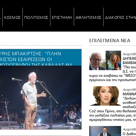
Α
ΚΟΣΜΟΣ
ΠΟΛΙΤΙΣΜΟΣ
ΕΠΙΣΤΗΜΗ
ΑΘΛΗΤΙΣΜΟΣ
ΔΙΑΚΟΠΕΣ ΣΤΗ
ΕΠΙΛΕΓΜΕΝΑ ΝΕΑ
ΎΡΗΣ ΜΠΑΚΙΡΤΖΉΣ: “ΠΛΗΝ
Αναρτήθη
ΧΊΣΤΩΝ ΕΞΑΙΡΈΣΕΩΝ ΟΙ
ΔΗΠΕΘΕ
ΒΑΜΒΑΚ
ΟΣΙΟΓΡΆΦΟΙ ΤΗΣ ΚΑΒΆΛΑΣ ΘΑ
“Πες το
ΕΠΕ ΝΑ ΝΤΡΈΠΟΝΤΑΙ ΠΟΥ
Δ.Σ. να
ευρώ να ανεβάσω τις “ΜΕΣΟΤ
ΣΙΩΠΟΎΝ ΤΟ “ΟΧΙ” ΤΩΝ
εγκρίνουν και την προσωπικ
ΑΛΙΩΤΏΝ ΣΤΗΝ ΑΠΟΘΗΚΕΥΣΗ
″ (VIDEO)
Αναρτήθη
ΜΑΝΙΝ
“Δηλώνω
αντίθεσ
σχεδιαζ
Co2 στον Πρίνο, στο θαλάσσ
της γαλάζιας πολιτείας μας, 
σμαραγδένιου νησιού μας, τ
Αναρτήθη
Ο Διεθν