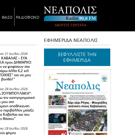
Ν ΘΑΣΟ
ΡΑΔΙΟΦΩΝΟ
ΑΚΟΥΣΤΕ ΖΩΝΤΑΝΑ
ΕΦΗΜΕΡΙΔΑ ΝΕΑΠΟΛΙΣ
ΞΕΦΥΛΛΙΣΤΕ ΤΗΝ
κε 31 Ιουλίου 2026
 ΚΑΒΑΛΑΣ – ΕΥΑ
ΕΦΗΜΕΡΙΔΑ
Α προς ΔΗΜΑΡΧΟ:
υς να ψηφίσουν στο
 πάρω άλλα 6,2 χιλ
ΟΙΧΙΕΣ” και να μου
ή βοηθό!”
κε 28 Ιουλίου 2026
Α ΖΟΥΜΠΟΥΛΑΚΗ*:
 την κατηγορηματική
ή μου στη
όμενη αποθήκευση
ιο περιβάλλον μεταξύ
της Καβάλας και του
ης Θάσου”
κε 28 Ιουλίου 2026
ούς φήμης