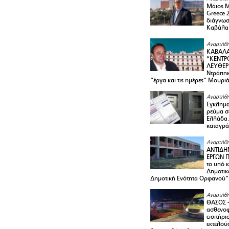
Μάιος 
Greece 
διάγνωσ
Καβάλα
Αναρτήθη
ΚΑΒΑΛΑ
“ΚΕΝΤΡ
ΛΕΥΘΕΡ
Ντράπηκ
“έργα και τις ημέρες” Μουρι
Αναρτήθη
Εγκλημα
ρεύμα σ
Ελλάδα.
καταγρά
Αναρτήθη
ΑΝΤΙΔΗ
ΕΡΓΩΝ Π
το υπό 
Δημοτικ
Δημοτική Ενότητα Ορφανού”
Αναρτήθη
ΘΑΣΟΣ 
ασθενο
εισιτήρι
εκτελού