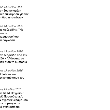
κε 14 Ιουλίου 2026
– Συντονισμένη
κή επιχείρηση για την
η δύο απατεώνων
κε 14 Ιουλίου 2026
ς Λαζαρίδης: “Να
ούν οι
αραγωγοί του
υ λόγω του
κε 13 Ιουλίου 2026
ση Μορφίδη απο την
ΡΙΖΑ – “Αδυνατώ να
σω αυτή τη δυστοπία”
κε 13 Ιουλίου 2026
Olubi το νεο
φικό απόκτημα του
κε 9 Ιουλίου 2026
ς ΔΕΥΑ Παγγαίου:
αζί Πυροσβεστική,
& αγρότες θέσαμε υπό
την πυρκαγιά στο
ό αντλιοστάσιο