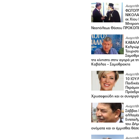
Αναρτήθη
ΦΩΤΟΓΡ
ΝΙΚΟΛΑ
εκ Χίου
Μητροπο
Νεαπόλεως Θάσου ΠΡΟΚΟΠ
Αναρτήθη
ΚΑΒΑΛΑ 
Κελγιώρ
Τουριστ
Σαμοθρά
της κίνησης στην αγορά με τ
Καβάλας – Σαμοθρακης
Αναρτήθη
10 ΙΟΥΛ
Παιδικέ
Περάμου
Πρόεδρ
Χρυσαφούδη και οι συνεργάτ
Αναρτήθη
Σάββας 
αλλαγές
Εντεταλ
του Δήμ
ονόματα και οι έμμισθες θέσε
Αναρτήθη