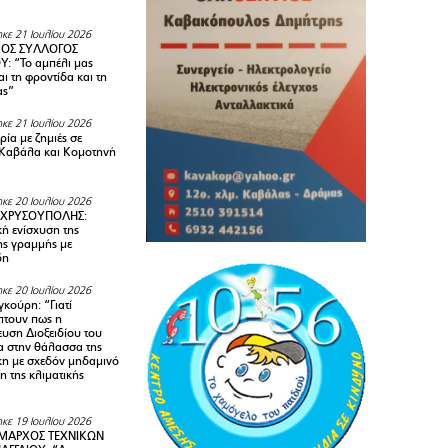
κε 21 Ιουλίου 2026
ΚΟΣ ΣΥΛΛΟΓΟΣ
Y: “Το αμπέλι μας
αι τη φροντίδα και τη
ας”
κε 21 Ιουλίου 2026
ία με ζημιές σε
Καβάλα και Κομοτηνή
κε 20 Ιουλίου 2026
 ΧΡΥΣΟΥΠΟΛΗΣ:
κή ενίσχυση της
ής γραμμής με
δη
κε 20 Ιουλίου 2026
κούρη: “Γιατί
τουν πως η
υση Διοξειδίου του
 στην θάλασσα της
κη με σχεδόν μηδαμινό
 της κλιματικής
κε 19 Ιουλίου 2026
ΜΑΡΧΟΣ ΤΕΧΝΙΚΩΝ