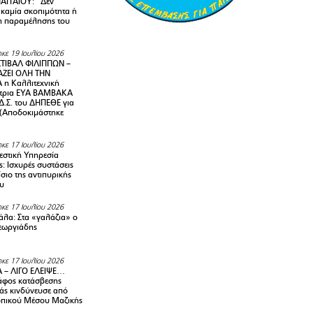
ΑΓΓΑΙΟΥ: “Δεν
 καμία σκοπιμότητα ή
 παραμέλησης του
κε 19 Ιουλίου 2026
ΤΙΒΑΛ ΦΙΛΙΠΠΩΝ –
ΑΖΕΙ ΟΛΗ ΤΗΝ
η Καλλιτεχνική
ντρια ΕΥΑ ΒΑΜΒΑΚΑ
Δ.Σ. του ΔΗΠΕΘΕ για
! (Αποδοκιμάστηκε
κε 17 Ιουλίου 2026
στική Υπηρεσία
: Ισχυρές συστάσεις
σιο της αντιπυρικής
υ
κε 17 Ιουλίου 2026
λα: Στα «γαλάζια» ο
εωργιάδης
κε 17 Ιουλίου 2026
 – ΛΙΓΟ ΕΛΕΙΨΕ…
φος κατάσβεσης
άς κινδύνευσε από
οπικού Μέσου Μαζικής