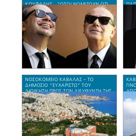
ΚΟΥΦΑΛΗΣ…”ΌΣΟΙ ΝΟΜΊΖΟΥΝ ΌΤΙ
ΠΑΠ
ΜΠΟΡΟΎΝ ΝΑ ΑΝΑΛΆΒΟΥΝ ΤΟ
ΙΣΧ
ΜΈΓΕΘΟΣ ΑΥΤΉΣ ΤΗΣ ΕΥΘΎΝΗΣ ΚΑΙ
ENE
ΤΟΥ ΑΙΏΝΙΟΥ ΡΊΣΚΟΥ ΔΙΑΠΡΆΤΤΟΥΝ
ΜΠΑ
ΜΈΓΙΣΤΗ ΎΒΡΗ”
ΝΙΚ
ΝΟΣΟΚΟΜΕΙΟ ΚΑΒΑΛΑΣ – ΤΟ
ΚΑΒ
ΔΗΜΌΣΙΟ “ΕΥΧΑΡΙΣΤΩ” ΤΟΥ
ΓΙΝ
ΔΙΟΙΚΗΤΉ ΠΡΟΣ ΤΟΝ ΔΙΕΥΘΥΝΤΉ ΤΗΣ
ΑΠΟ
ΧΕΙΡΟΥΡΓΙΚΉΣ ΙΩΆΝΝΗ
25 
ΤΡΙΑΝΤΑΦΥΛΛΊΔΗ ΠΟΥ “ΈΣΩΣΕ” ΤΟΝ
ΣΕΙ
ΑΔΕΛΦΌ ΤΟΥ
ΠΕΡ