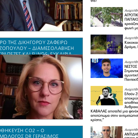
της!
Αναρτήθη
ΑΓΡΟΤΙ
ΠΑΓΓΑΙΟ
χρειάζετ
φωνή μ
Αναρτήθη
ΡΟ ΤΗΣ ΔΙΚΗΓΟΡΟΥ ΖΑΦΕΙΡΏ
Κακοκαιρ
Δράμα, 
ΖΟΠΟΎΛΟΥ – ΔΙΑΜΕΣΟΛΆΒΗΣΗ
ΤΡΆΠΕΖΕΣ ΚΑΙ FUNDS: ΕΥΚΑΙΡΊΑ
ΜΙΣΗΣ Ή ΤΕΛΕΥΤΑΊΑ ΆΜΥΝΑ;
Αναρτήθη
ΝΕΣΤΟΣ
Σημαντι
αμυντικ
Παντεκί
Αναρτήθη
Ελσόν Ζγ
αποκρύπ
αποθήκε
Άνθρακα
ΚΑΒΑΛΑΣ αποτελεί μια φενά
αποτύπωμα στην αντιμετώπιση
κρίσης;”
ΘΗΚΕΥΣΗ CO2 – O
Αναρτήθη
ΑΝΤΙΔΗ
ΣΜΟΛΌΓΟΣ DR ΓΕΡΆΣΙΜΟΣ