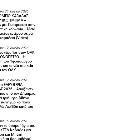
κε 21 Ιουνίου 2026
ΜΕΙΟ ΚΑΒΑΛΑΣ –
ΡΓΙΚΟ ΤΜΗΜΑ –
ς με εξωστρέφεια στην
τικη κοινωνία – Μετά
αχέος εντέρου σειρά
 ασφάλεια (Video)
κε 17 Ιουνίου 2026
νοκέφαλος στον ΟΛΚ
ΜΟΝΟΠΕΤΡΟ – Η
ση του Υφυπουργού
ς και τα νέα στοιχεία
ι τον ΟΛΚ
κε 17 Ιουνίου 2026
τα ΕΛΕΥΘΕΡΙΑ
Σ 2026 – Απαξίωση
μού από τον Δήμαρχο,
νά τριήμερο Αθήνα,
ν πανηγυρικό λόγο
λές Λωλίδη κατά του
κε 15 Ιουνίου 2026
αν τα δρομολόγια του
 ΚΤΕΛ Καβάλας για
σα και Μπάτη
ικά τα δρομολόγια)