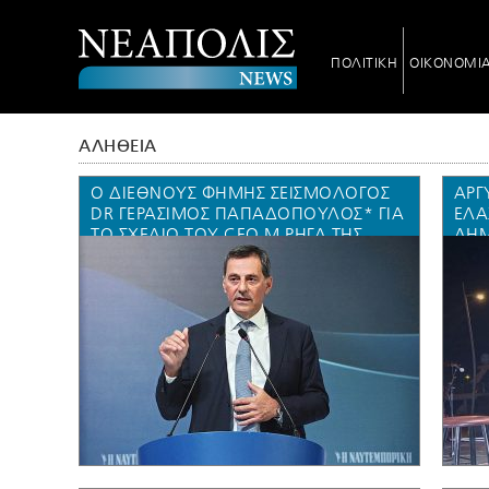
ΠΟΛΙΤΙΚΗ
ΟΙΚΟΝΟΜΙ
ΑΛΗΘΕΙΑ
Ο ΔΙΕΘΝΟΎΣ ΦΉΜΗΣ ΣΕΙΣΜΟΛΌΓΟΣ
ΑΡΓ
DR ΓΕΡΆΣΙΜΟΣ ΠΑΠΑΔΌΠΟΥΛΟΣ* ΓΙΑ
ΕΛΑ
ΤΟ ΣΧΈΔΙΟ ΤΟΥ CEO M.ΡΉΓΑ ΤΗΣ
ΔΗΜ
ENERGEAN OIL&GAS ΝΑ
ΈΠΡ
ΑΠΟΘΗΚΕΎΣΕΙ CO2 ΣΤΟΝ ΠΡΊΝΟ
ΑΠΟ
(VIDEO)
ΚΑΒ
CO2