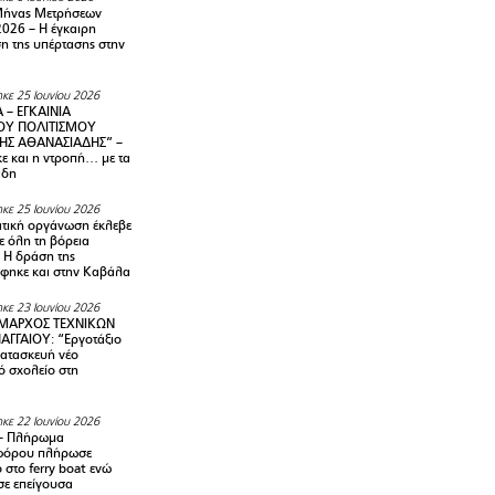
Μήνας Μετρήσεων
2026 – H έγκαιρη
η της υπέρτασης στην
κε 25 Ιουνίου 2026
 – ΕΓΚΑΙΝΙΑ
ΟΥ ΠΟΛΙΤΙΣΜΟΥ
ΗΣ ΑΘΑΝΑΣΙΑΔΗΣ” –
ε και η ντροπή… με τα
άδη
κε 25 Ιουνίου 2026
τική οργάνωση έκλεβε
ε όλη τη βόρεια
 Η δράση της
φηκε και στην Καβάλα
κε 23 Ιουνίου 2026
ΜΑΡΧΟΣ ΤΕΧΝΙΚΩΝ
ΑΓΓΑΙΟΥ: “Εργοτάξιο
κατασκευή νέο
ό σχολείο στη
κε 22 Ιουνίου 2026
– Πλήρωμα
φόρου πλήρωσε
ο στο ferry boat ενώ
σε επείγουσα