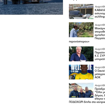
Αναρτήθη
ΚΑΒΑΛΑ 
αστυνομι
σύλληψ
Αναρτήθη
Μακάριο
στηριχθ
αμπελοπ
Παγγαίο
περονόσπορου»
Αναρτήθη
Παραίτη
Κ.Ε. ΣΥ
υπηρετή
Αναρτήθη
Ο David 
μεταγρα
ΑΟΚ
Αναρτήθη
Πρόεδρο
“Όλοι μ
Δήμος, 
έλεγχο 
ΠΟΔΟΧΩΡΙ δίπλα στο κεντρικ