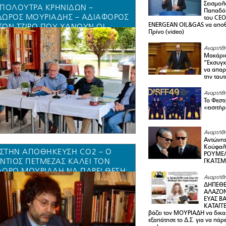
Σεισμολ
ΠΟΛΟΥΤΡΑ ΚΡΗΝΙΔΩΝ –
Παπαδόπ
ΩΡΟΣ ΜΟΥΡΙΑΔΗΣ – ΑΔΙΆΦΟΡΟΣ
του CEO
ENERGEAN OIL&GAS να αποθ
 ΤΟΝ ΤΖΊΡΟ ΠΟΥ ΧΆΝΟΥΝ ΟΙ
Πρίνο (video)
ΓΓΕΛΜΑΤΊΕΣ ΣΤΗΝ ΔΗΜΟΤΙΚΉ
ΤΗΤΑ ΦΙΛΊΠΠΩΝ (ΑΝΟΊΓΟΥΝ
Αναρτήθη
ΥΣΤΕΡΗΜΈΝΑ ΑΎΡΙΟ ΧΩΡΊΣ
Μακάριο
“Εκσυγχ
ΆΜ, ΜΑΣΆΖ, ΤΑΒΈΡΝΑ, ΜΕ 3
να απαρν
Ώ ΤΟ ΝΤΟΥΖ!)
την ταυ
Αναρτήθη
Το Φεστ
«εισιτήρ
Αναρτήθη
Αντώνης
Κούφαλ
 ΣΤΗΝ ΑΠΟΘΗΚΕΥΣΗ CO2 – Ο
ΡΟΥΜΕΛ
ΝΤΙΟΣ ΠΕΤΜΕΖΑΣ ΚΑΛΕΊ ΤΟΝ
ΓΚΑΤΣ
ΩΡΟ ΜΟΥΡΙΑΔΗ ΝΑ ΠΆΡΕΙ ΘΈΣΗ:
Αναρτήθη
 ΠΕΡΊΠΤΩΣΗ ΑΤΥΧΉΜΑΤΟΣ ΚΑΙ
ΔΗΠΕΘΕ
ΦΥΓΉΣ ΕΚΑΤΟΜΜΥΡΊΩΝ ΤΌΝΩΝ
ΑΛΑΖΟΝ
 ΘΑ ΘΡΗΝΉΣΟΥΜΕ ΝΕΚΡΟΎΣ.
ΕΥΑΣ ΒΑ
ΚΑΤΑΓΓΕ
ΤΆΣΣΟΜΑΙ ΜΕ ΤΟ ΟΧΙ ΤΟΥ
βάζει τον ΜΟΥΡΙΑΔΗ να δικαι
ΑΛΙΏΤΙΚΟΥ ΛΑΟΎ”
εξαπάτησε το Δ.Σ. για να πάρ