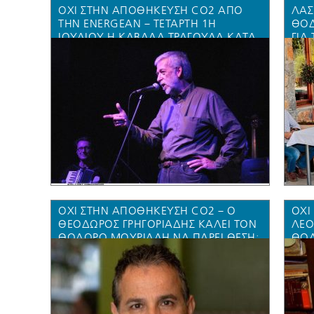
ΟΧΙ ΣΤΗΝ ΑΠΟΘΗΚΕΥΣΗ CO2 ΑΠΌ
ΛΑΣ
ΤΗΝ ENERGEAN – ΤΕΤΑΡΤΗ 1Η
ΘΟΔ
ΙΟΥΛΙΟΥ Η ΚΑΒΑΛΑ ΤΡΑΓΟΥΔΑ ΚΑΤΑ
ΓΙΑ
ΤΩΝ ΣΧΕΔΙΩΝ ΡΗΓΑ & ΜΠΑΡΜΠΟΥΝΗ
ΕΠΑ
ΕΝΌ
ΚΑΘ
ΧΑΜ
ΕΥΡ
OXI ΣΤΗΝ ΑΠΟΘΗΚΕΥΣΗ CO2 – Ο
OXI
ΘΕΟΔΩΡΟΣ ΓΡΗΓΟΡΙΑΔΗΣ ΚΑΛΕΊ ΤΟΝ
ΛΕΟ
ΘΟΔΩΡΟ ΜΟΥΡΙΑΔΗ ΝΑ ΠΆΡΕΙ ΘΈΣΗ:
ΘΟΔ
“ΣΕ ΠΕΡΊΠΤΩΣΗ ΑΤΥΧΉΜΑΤΟΣ ΚΑΙ
“ΣΕ
ΔΙΑΦΥΓΉΣ ΕΚΑΤΟΜΜΥΡΊΩΝ ΤΌΝΩΝ
ΔΙΑ
CO2 ΘΑ ΘΡΗΝΉΣΟΥΜΕ ΝΕΚΡΟΎΣ.
CO2
ΣΥΝΤΆΣΣΟΜΑΙ ΜΕ ΤΟ ΟΧΙ ΤΟΥ ΛΑΟΎ
ΣΥΝ
ΤΗΣ ΚΑΒΆΛΑΣ ΚΑΙ ΘΆΣΟΥ”
ΚΑΒ