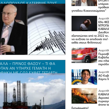
ΕΡΓΩΝ Π
ΑΔΌΠΟΥΛΟΣ ΚΑΤΈΡΡΙΨΕ ΤΟΥΣ
υπάρχει
πρόθεση
ΥΡΙΣΜΟΎΣ ΤΟΥ CEO ΤΗΣ
γηπέδου Κοκκινοχώματος”
RGEAN ΣΤΗΝ ΚΑΒΆΛΑ ΑΡΤΈΜΗ
ΡΜΠΟΎΝΗ – ΕΝΌΧΛΗΣΗ
Αναρτήθη
ΟΛΆΟΥ ΡΉΓΑ*
69ο ΦΕΣ
ΝΤΡΟΠΙ
ΚΑΒΑΛΑ 
Διευθύ
εξαπατώντας από το 2022 το 
να αυξήσει τις αποδοχές της
εχθές στους Φιλίππους)
Αναρτήθη
Πυροσβε
Καβάλας
στο πλαί
ΑΛΑ – ΠΡΙΝΟΣ ΘΑΣΟΥ – ΤΙ ΘΑ
περιόδο
ΌΤΑΝ ΑΝ ΥΠΉΡΧΕ ΓΕΜΆΤΗ Η
ΘΉΚΗ ΜΕ CO2 ΕΧΘΈΣ ΤΕΤΆΡΤΗ
Αναρτήθη
ΑΟ Καβά
ΜΑΡΤΊΟΥ 2026 ΜΕ ΤΟΝ ΙΣΧΥΡΟ
Χάρης Γ
ΣΜΌ ΠΟΥ ΈΓΙΝΕ ΑΙΣΘΗΤΌΣ ΣΤΗΝ
ΙΟΧΉ ΜΑΣ;
Αναρτήθη
ΚΑΒΑΛΑ
Αεροσκά
πυρκαγι
drone τ
Ενημέρωσης!