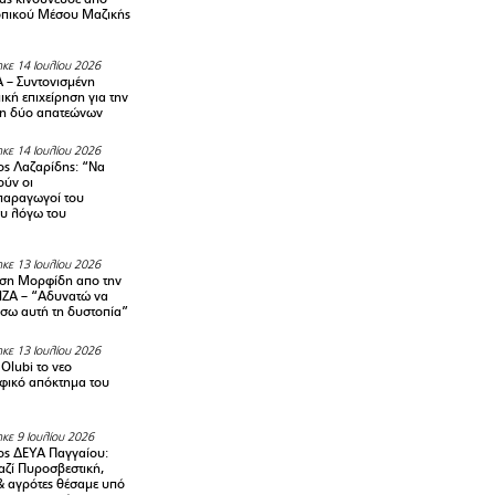
οπικού Μέσου Μαζικής
κε 14 Ιουλίου 2026
– Συντονισμένη
κή επιχείρηση για την
η δύο απατεώνων
κε 14 Ιουλίου 2026
ς Λαζαρίδης: “Να
ούν οι
αραγωγοί του
υ λόγω του
κε 13 Ιουλίου 2026
ση Μορφίδη απο την
ΡΙΖΑ – “Αδυνατώ να
σω αυτή τη δυστοπία”
κε 13 Ιουλίου 2026
Olubi το νεο
φικό απόκτημα του
κε 9 Ιουλίου 2026
ς ΔΕΥΑ Παγγαίου:
αζί Πυροσβεστική,
& αγρότες θέσαμε υπό