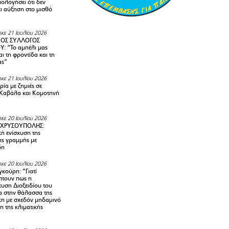
ολογήσει ότι δεν
ει αύξηση στο μισθό
κε 21 Ιουλίου 2026
ΚΟΣ ΣΥΛΛΟΓΟΣ
Y: “Το αμπέλι μας
αι τη φροντίδα και τη
ας”
κε 21 Ιουλίου 2026
ία με ζημιές σε
Καβάλα και Κομοτηνή
κε 20 Ιουλίου 2026
 ΧΡΥΣΟΥΠΟΛΗΣ:
κή ενίσχυση της
ής γραμμής με
δη
κε 20 Ιουλίου 2026
κούρη: “Γιατί
τουν πως η
υση Διοξειδίου του
 στην θάλασσα της
κη με σχεδόν μηδαμινό
 της κλιματικής