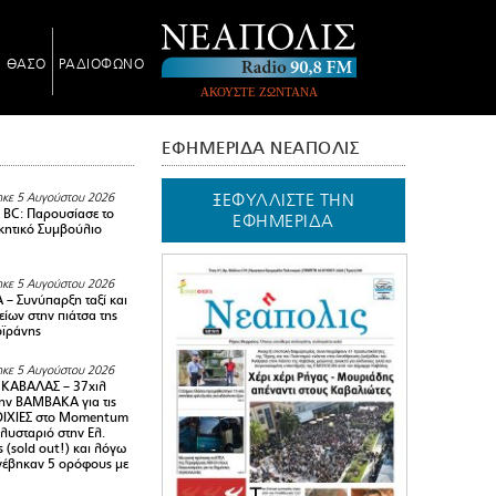
Ν ΘΑΣΟ
ΡΑΔΙΟΦΩΝΟ
ΑΚΟΥΣΤΕ ΖΩΝΤΑΝΑ
ΕΦΗΜΕΡΙΔΑ ΝΕΑΠΟΛΙΣ
ΞΕΦΥΛΛΙΣΤΕ ΤΗΝ
κε 5 Αυγούστου 2026
BC: Παρουσίασε το
ΕΦΗΜΕΡΙΔΑ
ικητικό Συμβούλιο
κε 5 Αυγούστου 2026
– Συνύπαρξη ταξί και
ίων στην πιάτσα της
ϊράνης
κε 5 Αυγούστου 2026
ΚΑΒΑΛΑΣ – 37χιλ
ην ΒΑΜΒΑΚΑ για τις
ΙΧΙΕΣ στο Momentum
πλυσταριό στην Ελ.
 (sold out!) και λόγω
ανέβηκαν 5 ορόφους με