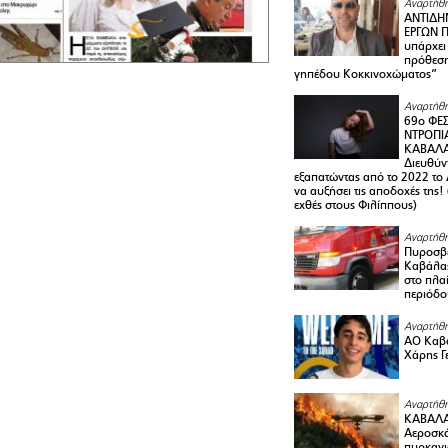
Αναρτήθη
ΑΝΤΙΔΗ
ΕΡΓΩΝ Π
υπάρχει
πρόθεση
γηπέδου Κοκκινοχώματος”
Αναρτήθη
69ο ΦΕΣ
ΝΤΡΟΠΙ
ΚΑΒΑΛΑ 
Διευθύ
εξαπατώντας από το 2022 το 
να αυξήσει τις αποδοχές της
εχθές στους Φιλίππους)
Αναρτήθη
Πυροσβε
Καβάλας
στο πλαί
περιόδο
Αναρτήθη
ΑΟ Καβά
Χάρης Γ
Αναρτήθη
ΚΑΒΑΛΑ
Αεροσκά
πυρκαγι