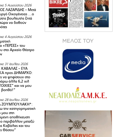
κε 5 Αυγούστου 2026
ΟΣ ΛΑΖΑΡΙΔΗΣ – Μετά
υργό Οικογένειας …ο
της βουλευτής ζητά
 τώρα να δοθούν
ρότες
κε 4 Αυγούστου 2026
ματική
α «ΠΕΡΣΕΣ» του
υ στο Αρχαίο Θέατρο
ων
κε 31 Ιουλίου 2026
 ΚΑΒΑΛΑΣ – ΕΥΑ
Α προς ΔΗΜΑΡΧΟ:
υς να ψηφίσουν στο
 πάρω άλλα 6,2 χιλ
ΟΙΧΙΕΣ” και να μου
ή βοηθό!”
κε 28 Ιουλίου 2026
Α ΖΟΥΜΠΟΥΛΑΚΗ*:
 την κατηγορηματική
ή μου στη
όμενη αποθήκευση
ιο περιβάλλον μεταξύ
της Καβάλας και του
ης Θάσου”