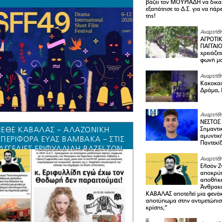
βάζει τον ΜΟΥΡΙΑΔΗ να δικαι
εξαπάτησε το Δ.Σ. για να πάρ
της!
Αναρτήθη
ΑΓΡΟΤΙ
ΠΑΓΓΑΙΟ
χρειάζετ
φωνή μ
Αναρτήθη
Κακοκαιρ
Δράμα, 
Αναρτήθη
ΝΕΣΤΟΣ
ΕΘΕ ΚΑΒΑΛΑΣ – ΑΛΑΖΟΝΙΚΗ
Σημαντι
αμυντικ
ΠΕΡΙΦΟΡΑ ΕΥΑΣ ΒΑΜΒΑΚΑ – ΣΤΙΣ
Παντεκί
ΑΓΓΕΛΙΕΣ ΕΡΙΦΥΛΛΙΔΗ ΒΆΖΕΙ ΤΟΝ
ΡΙΑΔΗ ΝΑ ΔΙΚΑΙΟΛΟΓΉΣΕΙ ΌΤΙ
Αναρτήθη
 ΕΞΑΠΆΤΗΣΕ ΤΟ Δ.Σ. ΓΙΑ ΝΑ ΠΆΡΕΙ
Ελσόν Ζγ
αποκρύπ
ΗΣΗ ΣΤΟ ΜΙΣΘΌ ΤΗΣ!
αποθήκε
Άνθρακα
ΚΑΒΑΛΑΣ αποτελεί μια φενά
αποτύπωμα στην αντιμετώπιση
κρίσης;”