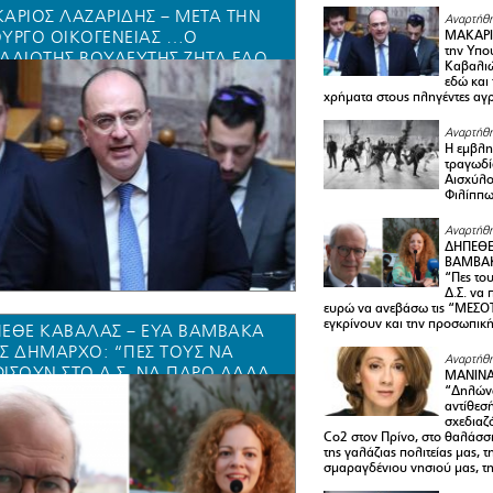
ΑΡΙΟΣ ΛΑΖΑΡΙΔΗΣ – ΜΕΤΆ ΤΗΝ
Αναρτήθη
ΥΡΓΌ ΟΙΚΟΓΈΝΕΙΑΣ …Ο
ΜΑΚΑΡΙ
την Υπο
ΑΛΙΏΤΗΣ ΒΟΥΛΕΥΤΉΣ ΖΗΤΆ ΕΔΏ
Καβαλιώ
 ΤΏΡΑ ΝΑ ΔΟΘΟΎΝ ΧΡΉΜΑΤΑ
εδώ και
χρήματα στους πληγέντες αγ
ΥΣ ΠΛΗΓΈΝΤΕΣ ΑΓΡΌΤΕΣ
Αναρτήθη
Η εμβλη
τραγωδί
Αισχύλο
Φιλίππ
Αναρτήθη
ΔΗΠΕΘΕ
ΒΑΜΒΑΚ
“Πες το
Δ.Σ. να
ευρώ να ανεβάσω τις “ΜΕΣΟΤ
εγκρίνουν και την προσωπικ
ΕΘΕ ΚΑΒΑΛΑΣ – ΕΥΑ ΒΑΜΒΑΚΑ
Σ ΔΗΜΑΡΧΟ: “ΠΕΣ ΤΟΥΣ ΝΑ
Αναρτήθη
ΊΣΟΥΝ ΣΤΟ Δ.Σ. ΝΑ ΠΆΡΩ ΆΛΛΑ
ΜΑΝΙΝ
 ΧΙΛ ΕΥΡΏ ΝΑ ΑΝΕΒΆΣΩ ΤΙΣ
“Δηλώνω
αντίθεσ
ΣΟΤΟΙΧΙΕΣ” ΚΑΙ ΝΑ ΜΟΥ
σχεδιαζ
ΡΊΝΟΥΝ ΚΑΙ ΤΗΝ ΠΡΟΣΩΠΙΚΉ
Co2 στον Πρίνο, στο θαλάσσ
της γαλάζιας πολιτείας μας, 
ΘΌ!”
σμαραγδένιου νησιού μας, τ