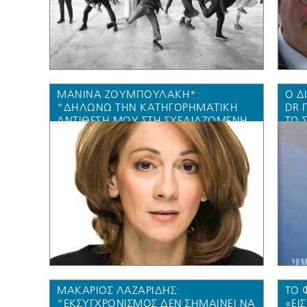
ΜΑΝΙΝΑ ΖΟΥΜΠΟΥΛΑΚΗ*:
Ο Δ
“ΔΗΛΏΝΩ ΤΗΝ ΚΑΤΗΓΟΡΗΜΑΤΙΚΉ
DR 
ΑΝΤΊΘΕΣΉ ΜΟΥ ΣΤΗ ΣΧΕΔΙΑΖΌΜΕΝΗ
ΤΟ 
ΑΠΟΘΉΚΕΥΣΗ CO2 ΣΤΟΝ ΠΡΊΝΟ, ΣΤΟ
ENE
ΘΑΛΆΣΣΙΟ ΠΕΡΙΒΆΛΛΟΝ ΜΕΤΑΞΎ ΤΗΣ
ΑΠΟ
ΓΑΛΆΖΙΑΣ ΠΟΛΙΤΕΊΑΣ ΜΑΣ, ΤΗΣ
(VID
ΚΑΒΆΛΑΣ ΚΑΙ ΤΟΥ ΣΜΑΡΑΓΔΈΝΙΟΥ
ΝΗΣΙΟΎ ΜΑΣ, ΤΗΣ ΘΆΣΟΥ”
ΜΑΚΆΡΙΟΣ ΛΑΖΑΡΊΔΗΣ:
ΤΟ 
“ΕΚΣΥΓΧΡΟΝΙΣΜΌΣ ΔΕΝ ΣΗΜΑΊΝΕΙ ΝΑ
«ΕΙΣ