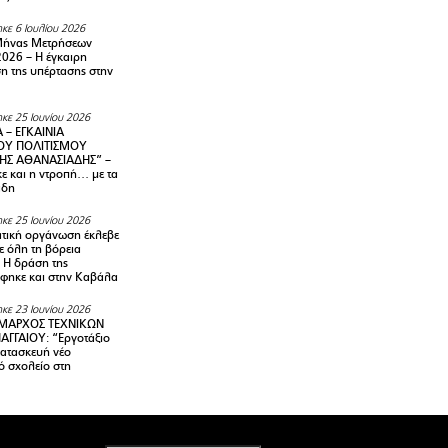
κε 6 Ιουλίου 2026
Μήνας Μετρήσεων
2026 – H έγκαιρη
η της υπέρτασης στην
κε 25 Ιουνίου 2026
 – ΕΓΚΑΙΝΙΑ
ΟΥ ΠΟΛΙΤΙΣΜΟΥ
ΗΣ ΑΘΑΝΑΣΙΑΔΗΣ” –
ε και η ντροπή… με τα
άδη
κε 25 Ιουνίου 2026
τική οργάνωση έκλεβε
ε όλη τη βόρεια
 Η δράση της
φηκε και στην Καβάλα
κε 23 Ιουνίου 2026
ΜΑΡΧΟΣ ΤΕΧΝΙΚΩΝ
ΑΓΓΑΙΟΥ: “Εργοτάξιο
κατασκευή νέο
ό σχολείο στη