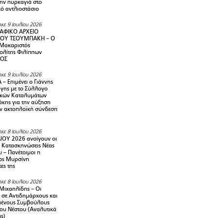
την πυρκαγιά στο
ό αντλιοστάσιο
κε 9 Ιουλίου 2026
ΑΦΙΚΟ ΑΡΧΕΙΟ
ΟΥ ΤΣΟΥΜΠΑΚΗ – Ο
 Μακαριστός
λίτης Φιλίππων
ΙΟΣ
κε 9 Ιουλίου 2026
– Επιμένει ο Γιάννης
γης με το Σύλλογο
ικών Καταλυμάτων
κης για την αύξηση
ην ακτοπλοϊκή σύνδεση
κε 8 Ιουλίου 2026
ΙΟΥ 2026 ανοίγουν οι
ς Κατασκηνώσεις Νέας
 – Πανέτοιμοι η
ος Μυρσίνη
ες της
κε 8 Ιουλίου 2026
Μιχαηλίδης – Οι
 σε Αντιδημάρχους και
μένους Συμβούλους
ου Νέστου (Αναλυτικά
ις)