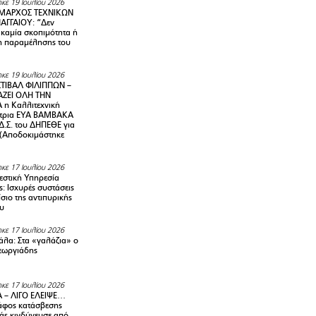
κε 19 Ιουλίου 2026
ΜΑΡΧΟΣ ΤΕΧΝΙΚΩΝ
ΑΓΓΑΙΟΥ: “Δεν
 καμία σκοπιμότητα ή
 παραμέλησης του
κε 19 Ιουλίου 2026
ΤΙΒΑΛ ΦΙΛΙΠΠΩΝ –
ΑΖΕΙ ΟΛΗ ΤΗΝ
η Καλλιτεχνική
ντρια ΕΥΑ ΒΑΜΒΑΚΑ
Δ.Σ. του ΔΗΠΕΘΕ για
! (Αποδοκιμάστηκε
κε 17 Ιουλίου 2026
στική Υπηρεσία
: Ισχυρές συστάσεις
σιο της αντιπυρικής
υ
κε 17 Ιουλίου 2026
λα: Στα «γαλάζια» ο
εωργιάδης
κε 17 Ιουλίου 2026
 – ΛΙΓΟ ΕΛΕΙΨΕ…
φος κατάσβεσης
άς κινδύνευσε από