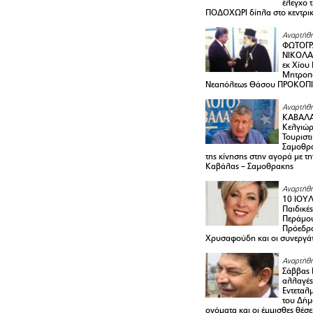
έλεγχο 
ΠΟΔΟΧΩΡΙ δίπλα στο κεντρικ
Αναρτήθη
ΦΩΤΟΓΡ
ΝΙΚΟΛΑ
εκ Χίου
Μητροπο
Νεαπόλεως Θάσου ΠΡΟΚΟΠ
Αναρτήθη
ΚΑΒΑΛΑ 
Κελγιώρ
Τουριστ
Σαμοθρά
της κίνησης στην αγορά με τ
Καβάλας – Σαμοθρακης
Αναρτήθη
10 ΙΟΥΛ
Παιδικέ
Περάμου
Πρόεδρ
Χρυσαφούδη και οι συνεργάτ
Αναρτήθη
Σάββας 
αλλαγές
Εντεταλ
του Δήμ
ονόματα και οι έμμισθες θέσε