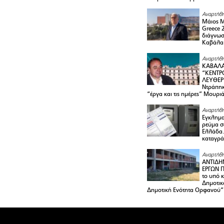
Αναρτήθη
Μάιος 
Greece 
διάγνωσ
Καβάλα
Αναρτήθη
ΚΑΒΑΛΑ
“ΚΕΝΤΡ
ΛΕΥΘΕΡ
Ντράπηκ
“έργα και τις ημέρες” Μουρι
Αναρτήθη
Εγκλημα
ρεύμα σ
Ελλάδα.
καταγρά
Αναρτήθη
ΑΝΤΙΔΗ
ΕΡΓΩΝ Π
το υπό 
Δημοτικ
Δημοτική Ενότητα Ορφανού”