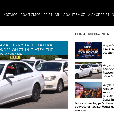
Α
ΚΟΣΜΟΣ
ΠΟΛΙΤΙΣΜΟΣ
ΕΠΙΣΤΗΜΗ
ΑΘΛΗΤΙΣΜΟΣ
ΔΙΑΚΟΠΕΣ ΣΤΗ
ΕΠΙΛΕΓΜΕΝΑ ΝΕΑ
ΑΛΑ – ΣΥΝΎΠΑΡΞΗ ΤΑΞΊ ΚΑΙ
Αναρτήθη
ΦΟΡΕΊΩΝ ΣΤΗΝ ΠΙΆΤΣΑ ΤΗΣ
KAVALA 
νέο Διο
Ύ ΔΟΪΡΆΝΗΣ
Αναρτήθη
ΚΑΒΑΛΑ 
λεωφορε
οδού Δο
Αναρτήθη
ΔΗΜΟΣ 
ευρώ στ
ΜΕΣΟΤΟ
Space (
Δημοκρατίας 47) με 50 θεατές
ασανσέρ οι ηρωικοί θεατές 
καύσωνα!