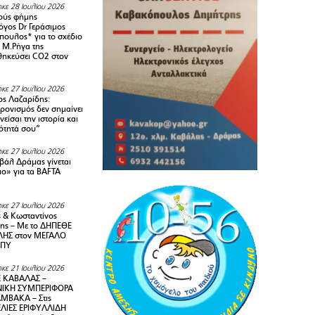
κε 28 Ιουλίου 2026
ούς φήμης
όγος Dr Γεράσιμος
ουλος* για το σχέδιο
 M.Ρήγα της
ηκεύσει CO2 στον
κε 27 Ιουλίου 2026
ς Λαζαρίδης:
ρονισμός δεν σημαίνει
είσαι την ιστορία και
τότητά σου”
κε 27 Ιουλίου 2026
ιβάλ Δράμας γίνεται
ιο» για τα BAFTA
κε 27 Ιουλίου 2026
 & Κωσταντίνος
ης – Με το ΔΗΠΕΘΕ
ΗΣ στον ΜΕΓΑΛΟ
ΜΠΥ
κε 21 Ιουλίου 2026
 ΚΑΒΑΛΑΣ –
ΙΚΗ ΣΥΜΠΕΡΙΦΟΡΑ
ΜΒΑΚΑ – Στις
ΛΙΕΣ ΕΡΙΦΥΛΛΙΔΗ