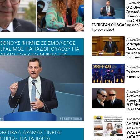
Αναρτήθη
Ο Διεθν
Σεισμολ
Παπαδόπ
του CEO
ENERGEAN OIL&GAS να αποθ
Πρίνο (video)
Αναρτήθη
ΙΕΘΝΟΎΣ ΦΉΜΗΣ ΣΕΙΣΜΟΛΌΓΟΣ
Μακάριο
ΓΕΡΆΣΙΜΟΣ ΠΑΠΑΔΌΠΟΥΛΟΣ* ΓΙΑ
“Εκσυγχ
να απαρν
ΣΧΈΔΙΟ ΤΟΥ CEO M.ΡΉΓΑ ΤΗΣ
την ταυ
RGEAN OIL&GAS ΝΑ
ΘΗΚΕΎΣΕΙ CO2 ΣΤΟΝ ΠΡΊΝΟ
Αναρτήθη
Το Φεστ
EO)
«εισιτήρ
Αναρτήθη
Αντώνης
Κούφαλ
ΡΟΥΜΕΛ
ΓΚΑΤΣ
Αναρτήθη
ΔΗΠΕΘΕ
ΑΛΑΖΟΝ
ΦΕΣΤΙΒΆΛ ΔΡΆΜΑΣ ΓΊΝΕΤΑΙ
ΕΥΑΣ ΒΑ
ΚΑΤΑΓΓΕ
ΙΤΉΡΙΟ» ΓΙΑ ΤΑ BAFTA