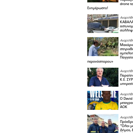
drone τ
Ενημέρωσης!
Αναρτήθη
ΚΑΒΑΛΑ 
αστυνομι
σύλληψ
Αναρτήθη
Μακάριο
στηριχθ
αμπελοπ
Παγγαίο
περονόσπορου»
Αναρτήθη
Παραίτη
Κ.Ε. ΣΥ
υπηρετή
Αναρτήθη
Ο David 
μεταγρα
ΑΟΚ
Αναρτήθη
Πρόεδρο
“Όλοι μ
Δήμος, 