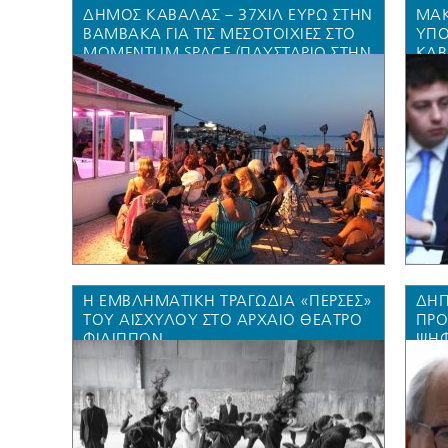
ΔΗΜΟΣ ΚΑΒΑΛΑΣ – 37ΧΙΛ ΕΥΡΏ ΣΤΗΝ
ΜΑΚ
ΒΑΜΒΑΚΑ ΓΙΑ ΤΙΣ ΜΕΣΟΤΟΙΧΙΕΣ ΣΤΟ
ΥΠΟ
MOMENTUM SPACE (ΠΛΥΣΤΑΡΙΌ ΣΤΗΝ
ΚΑΒ
ΕΛ. ΔΗΜΟΚΡΑΤΊΑΣ 47) ΜΕ 50 ΘΕΑΤΈΣ
ΚΑΙ
(SOLD OUT!) ΚΑΙ ΛΌΓΩ ΑΣΑΝΣΈΡ ΟΙ
ΣΤΟ
ΗΡΩΙΚΟΊ ΘΕΑΤΈΣ ΑΝΈΒΗΚΑΝ 5
ΟΡΌΦΟΥΣ ΜΕ ΚΑΎΣΩΝΑ!
Η ΕΜΒΛΗΜΑΤΙΚΉ ΤΡΑΓΩΔΊΑ «ΠΕΡΣΕΣ»
ΔΗΠ
ΤΟΥ ΑΙΣΧΎΛΟΥ ΣΤΟ ΑΡΧΑΊΟ ΘΈΑΤΡΟ
ΠΡΟ
ΦΙΛΊΠΠΩΝ
ΨΗΦ
6,2
“ΜΕ
ΕΓΚ
ΒΟΗ