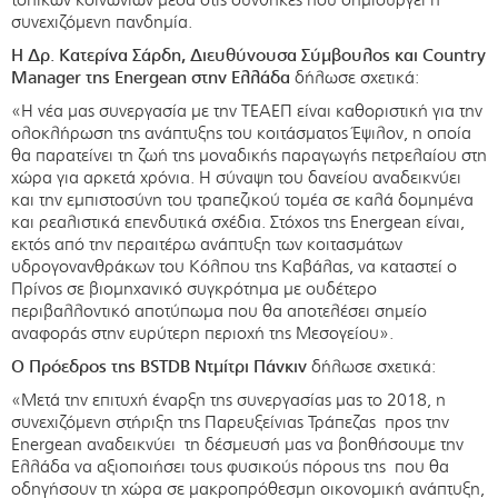
συνεχιζόμενη πανδημία.
Η Δρ. Κατερίνα Σάρδη, Διευθύνουσα Σύμβουλος και Country
Manager της Energean στην Ελλάδα
δήλωσε σχετικά:
«Η νέα μας συνεργασία με την TEAEΠ είναι καθοριστική για την
ολοκλήρωση της ανάπτυξης του κοιτάσματος Έψιλον, η οποία
θα παρατείνει τη ζωή της μοναδικής παραγωγής πετρελαίου στη
χώρα για αρκετά χρόνια. Η σύναψη του δανείου αναδεικνύει
και την εμπιστοσύνη του τραπεζικού τομέα σε καλά δομημένα
και ρεαλιστικά επενδυτικά σχέδια. Στόχος της Energean είναι,
εκτός από την περαιτέρω ανάπτυξη των κοιτασμάτων
υδρογονανθράκων του Κόλπου της Καβάλας, να καταστεί ο
Πρίνος σε βιομηχανικό συγκρότημα με ουδέτερο
περιβαλλοντικό αποτύπωμα που θα αποτελέσει σημείο
αναφοράς στην ευρύτερη περιοχή της Μεσογείου».
Ο Πρόεδρος της BSTDB Ντμίτρι Πάνκιν
δήλωσε σχετικά:
«Μετά την επιτυχή έναρξη της συνεργασίας μας το 2018, η
συνεχιζόμενη στήριξη της Παρευξείνιας Τράπεζας προς την
Energean αναδεικνύει τη δέσμευσή μας να βοηθήσουμε την
Ελλάδα να αξιοποιήσει τους φυσικούς πόρους της που θα
οδηγήσουν τη χώρα σε μακροπρόθεσμη οικονομική ανάπτυξη,