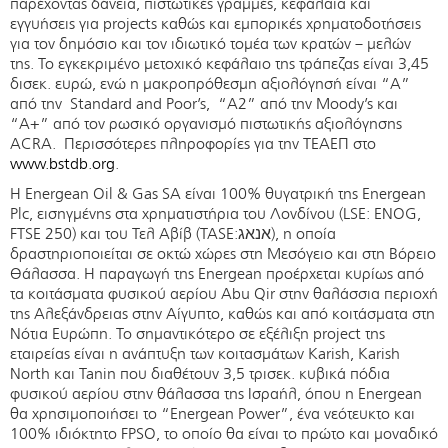
παρέχοντας δάνεια, πιστωτικές γραμμές, κεφάλαια και
εγγυήσεις για projects καθώς και εμπορικές χρηματοδοτήσεις
για τον δημόσιο και τον ιδιωτικό τομέα των κρατών – μελών
της. To εγκεκριμένο μετοχικό κεφάλαιο της τράπεζας είναι 3,45
δισεκ. ευρώ, ενώ η μακροπρόθεσμη αξιολόγησή είναι “A”
από την Standard and Poor’s, “A2” από την Moody’s και
“A+” από τον ρωσικό οργανισμό πιστωτικής αξιολόγησης
ACRA. Περισσότερες πληροφορίες για την ΤΕΑΕΠ στο
www.bstdb.org
.
H Energean Oil & Gas SA είναι 100% θυγατρική της Energean
Plc, εισηγμένης στα χρηματιστήρια του Λονδίνου (LSE: ENOG,
FTSE 250) και του Τελ Αβίβ (TASE:אנאג), η οποία
δραστηριοποιείται σε οκτώ χώρες στη Μεσόγειο και στη Βόρειο
Θάλασσα. Η παραγωγή της Energean προέρχεται κυρίως από
τα κοιτάσματα φυσικού αερίου Abu Qir στην θαλάσσια περιοχή
της Αλεξάνδρειας στην Αίγυπτο, καθώς και από κοιτάσματα στη
Νότια Ευρώπη. Το σημαντικότερο σε εξέλιξη project της
εταιρείας είναι η ανάπτυξη των κοιτασμάτων Karish, Karish
North και Tanin που διαθέτουν 3,5 τρισεκ. κυβικά πόδια
φυσικού αερίου στην θάλασσα της Ισραήλ, όπου η Energean
θα χρησιμοποιήσει το “Energean Power”, ένα νεότευκτο και
100% ιδιόκτητο FPSO, το οποίο θα είναι το πρώτο και μοναδικό