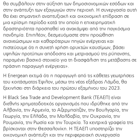
θα συμβάλουν στην αύξηση των δημοσιονομικών εσόδων και
στην ανάπτυξη των εξαγωγών στην περιοχή. Η συνεργασία αυτή
θα έχει σημαντική αναπτυξιακή και οικονομική επίδραση σε
μια κρίσιμη περίοδο κατά την οποία η επιχειρηματική
δραστηριότητα προσπαθεί να ανακάμψει από την παγκόσμια
πανδημία. Επιπλέον, δεσμευόμαστε στην προώθηση
ανανεώσιμων και καθαρότερων πηγών ενέργειας και
πιστεύουμε ότι η συνετή χρήση ορυκτών καυσίμων, βάσει
υψηλών προτύπων απόδοσης και μετριασμού της ρύπανσης,
παραμένει βασικό στοιχείο για τη διασφάλιση της μετάβασης σε
πράσινη παραγωγή ενέργειας».
Η Energean εκτιμά ότι η παραγωγή από τις κάθετες γεωτρήσεις
του κοιτάσματος Έψιλον, μέσω της νέας εξέδρας Λάμδα, θα
ξεκινήσει στη διάρκεια του πρώτου εξαμήνου του 2023.
H Black Sea Trade and Development Bank (TEAΕΠ) είναι
διεθνής χρηματοδοτικός οργανισμός που ιδρύθηκε από την
Αλβανία, την Αρμενία, το Αζερμπαϊτζάν, την Βουλγαρία, την
Γεωργία, την Ελλάδα, την Μολδαβία, την Ουκρανία, την
Ρουμανία, την Ρωσία και την Τουρκία. Τα κεντρικά γραφεία της
βρίσκονται στην Θεσσαλονίκη. Η ΤΕΑΕΠ υποστηρίζει την
οικονομική ανάπτυξη και την περιφερειακή συνεργασία