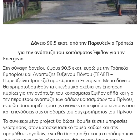
Δάνειο 90,5 εκατ. από την Παρευξείνια Τράπεζα
για την ανάπτυξη του κοιτάσματος Έψιλον για την
Energean
Στη σύναψη δανείου ύψους 90,5 εκατ. ευρώ με την Τράπεζα
Εμπορίου και Ανάπτυξης Ευξείνου Πόντου (ΤΕΑΕΠ –
Παρευξείνια Τράπεζα) προχώρησε η Energean. Με το δάνειο
θα χρηματοδοτηθούν τα επενδυτικά σχέδια της Energean
κυρίως για την ανάπτυξη του κοιτάσματος Έψιλον αλλά και για
την περαιτέρω ανάπτυξη των άλλων κοιτασμάτων του Πρίνου,
ενώ θα υποστηρίξει τόσο τις ανάγκες σε κεφάλαια κίνησης όσο
και επενδύσεις στις υποδομές του συγκροτήματος του Πρίνου
Το συγκεκριμένο project θα δώσει δουλειές στις υπηρεσίες
γεώτρησης, στον κατασκευαστικό τομέα καθώς και στις
προμήθειες αγαθών, ενώ θα υποστηρίξει και το εισόδημα των
τοπικών κοινωνιών μέσα στις συνθήκες που δημιουργεί η