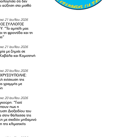
ολογήσει ότι δεν
ει αύξηση στο μισθό
κε 21 Ιουλίου 2026
ΚΟΣ ΣΥΛΛΟΓΟΣ
Y: “Το αμπέλι μας
αι τη φροντίδα και τη
ας”
κε 21 Ιουλίου 2026
ία με ζημιές σε
Καβάλα και Κομοτηνή
κε 20 Ιουλίου 2026
 ΧΡΥΣΟΥΠΟΛΗΣ:
κή ενίσχυση της
ής γραμμής με
δη
κε 20 Ιουλίου 2026
κούρη: “Γιατί
τουν πως η
υση Διοξειδίου του
 στην θάλασσα της
κη με σχεδόν μηδαμινό
 της κλιματικής