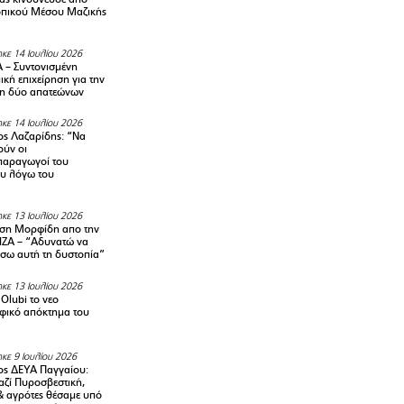
οπικού Μέσου Μαζικής
κε 14 Ιουλίου 2026
– Συντονισμένη
κή επιχείρηση για την
η δύο απατεώνων
κε 14 Ιουλίου 2026
ς Λαζαρίδης: “Να
ούν οι
αραγωγοί του
υ λόγω του
κε 13 Ιουλίου 2026
ση Μορφίδη απο την
ΡΙΖΑ – “Αδυνατώ να
σω αυτή τη δυστοπία”
κε 13 Ιουλίου 2026
Olubi το νεο
φικό απόκτημα του
κε 9 Ιουλίου 2026
ς ΔΕΥΑ Παγγαίου:
αζί Πυροσβεστική,
& αγρότες θέσαμε υπό