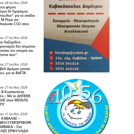
κε 28 Ιουλίου 2026
ούς φήμης
όγος Dr Γεράσιμος
ουλος* για το σχέδιο
 M.Ρήγα της
ηκεύσει CO2 στον
κε 27 Ιουλίου 2026
ς Λαζαρίδης:
ρονισμός δεν σημαίνει
είσαι την ιστορία και
τότητά σου”
κε 27 Ιουλίου 2026
ιβάλ Δράμας γίνεται
ιο» για τα BAFTA
κε 27 Ιουλίου 2026
 & Κωσταντίνος
ης – Με το ΔΗΠΕΘΕ
ΗΣ στον ΜΕΓΑΛΟ
ΜΠΥ
κε 21 Ιουλίου 2026
 ΚΑΒΑΛΑΣ –
ΙΚΗ ΣΥΜΠΕΡΙΦΟΡΑ
ΜΒΑΚΑ – Στις
ΛΙΕΣ ΕΡΙΦΥΛΛΙΔΗ