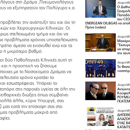
θολόγους στη Δράμα ,Πνευμονολόγους
Αναρτήθη
Ο Διεθν
ους να εξυπηρετούν τον Πολύγυρο κ.α.
Σεισμολ
Παπαδόπ
του CEO
ροβλέπει την ανάπτυξη του και όχι τη
ENERGEAN OIL&GAS να αποθ
Πρίνο (video)
κών και Χειρουργικών Κλινικών. Οι
ήρως στελεχωμένο τμήμα και όχι να
Αναρτήθη
 με προβλήματα χρόνιας υποστελέχωσης
Μακάριο
πρέπει άμεσα να ενισχυθεί ενώ και τα
“Εκσυγχ
να απαρν
ο ή μικρότερο βαθμό.
την ταυ
οι δύο Παθολογικές Κλινικές αυτή τη
Αναρτήθη
ς και η προοπτική να ζήσουμε
Το Φεστ
«εισιτήρ
ίστοιχες με το Νοσοκομείο Δράμας να
 τελευταία χρόνια κρατάει το
αι εσωστρέφειας. Υπάρχει το
Αναρτήθη
οπόρο στις παροχές υγείας σε όλη την
Αντώνης
Κούφαλ
Πειθαρχικές διώξεις όπως συμβαίνει
ΡΟΥΜΕΛ
 πολλά άλλα, κύριε Υπουργέ, σας
ΓΚΑΤΣ
 μας κατά την επίσκεψη σας στο
Αναρτήθη
ά μας προβλήματα μακριά από
ΔΗΠΕΘΕ
αψίες.
ΑΛΑΖΟΝ
ΕΥΑΣ ΒΑ
ΚΑΤΑΓΓΕ