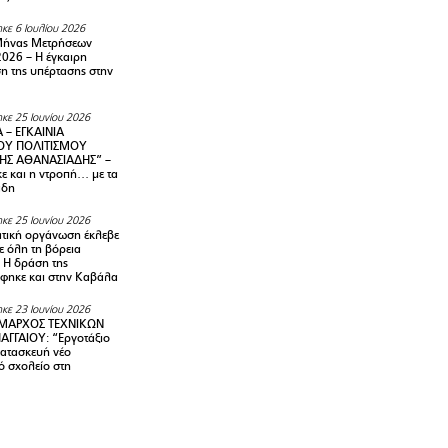
κε 6 Ιουλίου 2026
Μήνας Μετρήσεων
2026 – H έγκαιρη
η της υπέρτασης στην
κε 25 Ιουνίου 2026
 – ΕΓΚΑΙΝΙΑ
ΟΥ ΠΟΛΙΤΙΣΜΟΥ
ΗΣ ΑΘΑΝΑΣΙΑΔΗΣ” –
ε και η ντροπή… με τα
άδη
κε 25 Ιουνίου 2026
τική οργάνωση έκλεβε
ε όλη τη βόρεια
 Η δράση της
φηκε και στην Καβάλα
κε 23 Ιουνίου 2026
ΜΑΡΧΟΣ ΤΕΧΝΙΚΩΝ
ΑΓΓΑΙΟΥ: “Εργοτάξιο
κατασκευή νέο
ό σχολείο στη