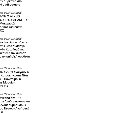
την πυρκαγιά στο
ό αντλιοστάσιο
κε 9 Ιουλίου 2026
ΑΦΙΚΟ ΑΡΧΕΙΟ
ΟΥ ΤΣΟΥΜΠΑΚΗ – Ο
 Μακαριστός
λίτης Φιλίππων
ΙΟΣ
κε 9 Ιουλίου 2026
– Επιμένει ο Γιάννης
γης με το Σύλλογο
ικών Καταλυμάτων
κης για την αύξηση
ην ακτοπλοϊκή σύνδεση
κε 8 Ιουλίου 2026
ΙΟΥ 2026 ανοίγουν οι
ς Κατασκηνώσεις Νέας
 – Πανέτοιμοι η
ος Μυρσίνη
ες της
κε 8 Ιουλίου 2026
Μιχαηλίδης – Οι
 σε Αντιδημάρχους και
μένους Συμβούλους
ου Νέστου (Αναλυτικά
ις)