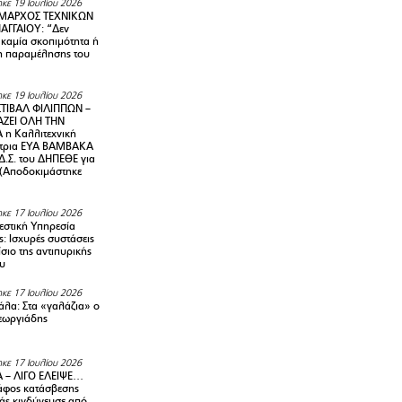
κε 19 Ιουλίου 2026
ΜΑΡΧΟΣ ΤΕΧΝΙΚΩΝ
ΑΓΓΑΙΟΥ: “Δεν
 καμία σκοπιμότητα ή
 παραμέλησης του
κε 19 Ιουλίου 2026
ΤΙΒΑΛ ΦΙΛΙΠΠΩΝ –
ΑΖΕΙ ΟΛΗ ΤΗΝ
η Καλλιτεχνική
ντρια ΕΥΑ ΒΑΜΒΑΚΑ
Δ.Σ. του ΔΗΠΕΘΕ για
! (Αποδοκιμάστηκε
κε 17 Ιουλίου 2026
στική Υπηρεσία
: Ισχυρές συστάσεις
σιο της αντιπυρικής
υ
κε 17 Ιουλίου 2026
λα: Στα «γαλάζια» ο
εωργιάδης
κε 17 Ιουλίου 2026
 – ΛΙΓΟ ΕΛΕΙΨΕ…
φος κατάσβεσης
άς κινδύνευσε από