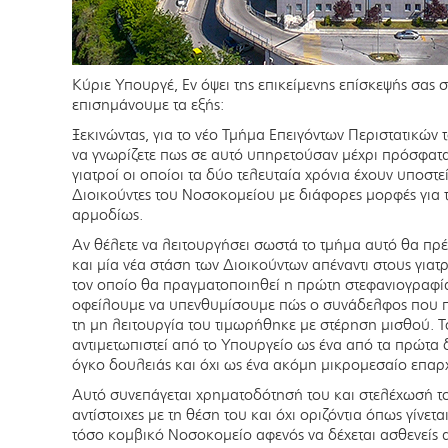
Κύριε Υπουργέ, Εν όψει της επικείμενης επίσκεψής σας
επισημάνουμε τα εξής:
Ξεκινώντας, για το νέο Τμήμα Επειγόντων Περιστατικών τ
να γνωρίζετε πως σε αυτό υπηρετούσαν μέχρι πρόσφατα
γιατροί οι οποίοι τα δύο τελευταία χρόνια έχουν υποστ
Διοικούντες του Νοσοκομείου με διάφορες μορφές για τ
αρμοδίως.
Αν θέλετε να λειτουργήσει σωστά το τμήμα αυτό θα πρέ
και μία νέα στάση των Διοικούντων απέναντι στους γιατ
τον οποίο θα πραγματοποιηθεί η πρώτη στεφανιογραφία
οφείλουμε να υπενθυμίσουμε πώς ο συνάδελφος που π
τη μη λειτουργία του τιμωρήθηκε με στέρηση μισθού. 
αντιμετωπιστεί από το Υπουργείο ως ένα από τα πρώτα
όγκο δουλειάς και όχι ως ένα ακόμη μικρομεσαίο επα
Αυτό συνεπάγεται χρηματοδότησή του και στελέχωσή τ
αντίστοιχες με τη θέση του και όχι οριζόντια όπως γίνεται
τόσο κομβικό Νοσοκομείο αφενός να δέχεται ασθενείς α