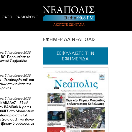
Ν ΘΑΣΟ
ΡΑΔΙΟΦΩΝΟ
ΑΚΟΥΣΤΕ ΖΩΝΤΑΝΑ
ΕΦΗΜΕΡΙΔΑ ΝΕΑΠΟΛΙΣ
ΞΕΦΥΛΛΙΣΤΕ ΤΗΝ
κε 5 Αυγούστου 2026
BC: Παρουσίασε το
ΕΦΗΜΕΡΙΔΑ
ικητικό Συμβούλιο
κε 5 Αυγούστου 2026
– Συνύπαρξη ταξί και
ίων στην πιάτσα της
ϊράνης
κε 5 Αυγούστου 2026
ΚΑΒΑΛΑΣ – 37χιλ
ην ΒΑΜΒΑΚΑ για τις
ΙΧΙΕΣ στο Momentum
πλυσταριό στην Ελ.
 (sold out!) και λόγω
ανέβηκαν 5 ορόφους με