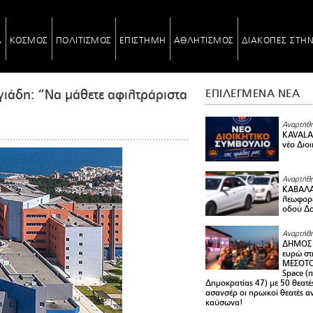
Α
ΚΟΣΜΟΣ
ΠΟΛΙΤΙΣΜΟΣ
ΕΠΙΣΤΗΜΗ
ΑΘΛΗΤΙΣΜΟΣ
ΔΙΑΚΟΠΕΣ ΣΤΗ
γιάδη: “Να μάθετε αφιλτράριστα
ΕΠΙΛΕΓΜΕΝΑ ΝΕΑ
Αναρτήθη
KAVALA 
νέο Διο
Αναρτήθη
ΚΑΒΑΛΑ 
λεωφορε
οδού Δο
Αναρτήθη
ΔΗΜΟΣ 
ευρώ στ
ΜΕΣΟΤΟ
Space (
Δημοκρατίας 47) με 50 θεατές
ασανσέρ οι ηρωικοί θεατές 
καύσωνα!