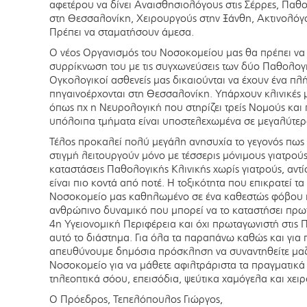
αφετέρου να δίνει Αναισθησιολόγους στις Σέρρες, Πα
στη Θεσσαλονίκη, Χειρουργούς στην Ξάνθη, Ακτινολόγ
Πρέπει να σταματήσουν άμεσα.
Ο νέος Οργανισμός του Νοσοκομείου μας θα πρέπει να π
συρρίκνωση του με τις συγχωνεύσεις των δύο Παθολογι
Ογκολογικοί ασθενείς μας δικαιούνται να έχουν ένα πλ
πηγαινοέρχονται στη Θεσσαλονίκη. Υπάρχουν κλινικές
όπως πχ η Νευρολογική που στηρίζει τρείς Νομούς και 
υπόλοιπα τμήματα είναι υποστελεχωμένα σε μεγαλύτερ
Τέλος προκαλεί πολύ μεγάλη ανησυχία το γεγονός πως 
στιγμή λειτουργούν μόνο με τέσσερις μόνιμους γιατρού
καταστάσεις Παθολογικής Κλινικής χωρίς γιατρούς, αντ
είναι πιο κοντά από ποτέ. Η τοξικότητα που επικρατεί τα
Νοσοκομείο μας καθηλωμένο σε ένα καθεστώς φόβου κ
ανθρώπινο δυναμικό που μπορεί να το καταστήσει πρωτ
4η Υγειονομική Περιφέρεια και όχι πρωταγωνιστή στις 
αυτό το διάστημα. Για όλα τα παραπάνω καθώς και για
απευθύνουμε δημόσια πρόσκληση να συναντηθείτε μαζί
Νοσοκομείο για να μάθετε αφιλτράριστα τα πραγματικ
τηλεοπτικά σόου, επεισόδια, ψεύτικα χαμόγελα και χειρ
Ο Πρόεδρος, Τεπελόπουλος Γιώργος,