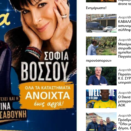
drone τ
Ενημέρωσης!
Αναρτήθη
ΚΑΒΑΛΑ 
αστυνομι
σύλληψ
Αναρτήθη
Μακάριο
στηριχθ
αμπελοπ
Παγγαίο
περονόσπορου»
Αναρτήθη
Παραίτη
Κ.Ε. ΣΥ
υπηρετή
Αναρτήθη
Ο David 
μεταγρα
ΑΟΚ
Αναρτήθη
Πρόεδρο
“Όλοι μ
Δήμος, 