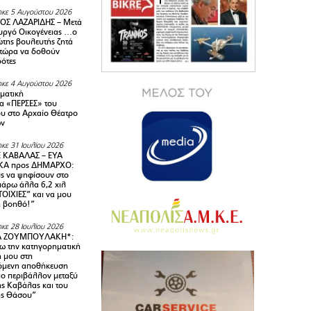
κε 5 Αυγούστου 2026
ΟΣ ΛΑΖΑΡΙΔΗΣ – Μετά
υργό Οικογένειας …ο
της βουλευτής ζητά
 τώρα να δοθούν
ρότες
κε 4 Αυγούστου 2026
ματική
α «ΠΕΡΣΕΣ» του
υ στο Αρχαίο Θέατρο
ων
κε 31 Ιουλίου 2026
 ΚΑΒΑΛΑΣ – ΕΥΑ
Α προς ΔΗΜΑΡΧΟ:
υς να ψηφίσουν στο
 πάρω άλλα 6,2 χιλ
ΟΙΧΙΕΣ” και να μου
ή βοηθό!”
κε 28 Ιουλίου 2026
Α ΖΟΥΜΠΟΥΛΑΚΗ*:
 την κατηγορηματική
ή μου στη
όμενη αποθήκευση
ιο περιβάλλον μεταξύ
της Καβάλας και του
ης Θάσου”