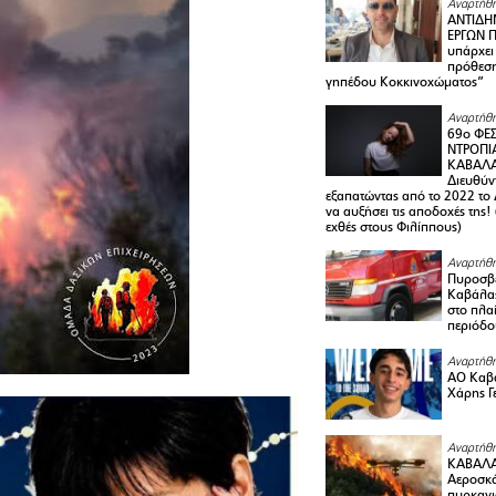
Αναρτήθη
ΑΝΤΙΔΗ
ΕΡΓΩΝ Π
υπάρχει
πρόθεση
γηπέδου Κοκκινοχώματος”
Αναρτήθη
69ο ΦΕΣ
ΝΤΡΟΠΙ
ΚΑΒΑΛΑ 
Διευθύ
εξαπατώντας από το 2022 το 
να αυξήσει τις αποδοχές της
εχθές στους Φιλίππους)
Αναρτήθη
Πυροσβε
Καβάλας
στο πλαί
περιόδο
Αναρτήθη
ΑΟ Καβά
Χάρης Γ
Αναρτήθη
ΚΑΒΑΛΑ
Αεροσκά
πυρκαγι