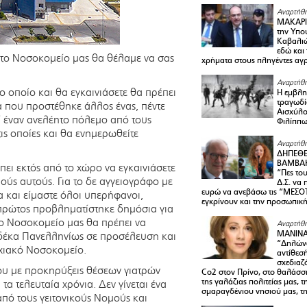
Αναρτήθη
ΜΑΚΑΡΙ
την Υπο
Καβαλιώ
εδώ και
 στο Νοσοκομείο μας θα θέλαμε να σας
χρήματα στους πληγέντες αγ
Αναρτήθη
ο οποίο και θα εγκαινιάσετε θα πρέπει
Η εμβλη
τραγωδί
 που προστέθηκε άλλος ένας, πέντε
Αισχύλο
εί έναν ανελέητο πόλεμο από τους
Φιλίππ
ις οποίες και θα ενημερωθείτε
Αναρτήθη
ΔΗΠΕΘΕ
ΒΑΜΒΑΚ
πει εκτός από το χώρο να εγκαινιάσετε
“Πες το
ρούς αυτούς. Για το δε αγγειογράφο με
Δ.Σ. να
ευρώ να ανεβάσω τις “ΜΕΣΟΤ
 και είμαστε όλοι υπερήφανοι,
εγκρίνουν και την προσωπικ
ρώτος προβληματίστηκε δημόσια για
Το Νοσοκομείο μας θα πρέπει να
Αναρτήθη
ΜΑΝΙΝ
 δέκα Πανελληνίως σε προσέλευση και
“Δηλώνω
ρχιακό Νοσοκομείο.
αντίθεσ
σχεδιαζ
ου με προκηρύξεις θέσεων γιατρών
Co2 στον Πρίνο, στο θαλάσσ
της γαλάζιας πολιτείας μας, 
 τα τελευταία χρόνια. Δεν γίνεται ένα
σμαραγδένιου νησιού μας, τ
πό τους γειτονικούς Νομούς και