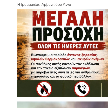
Η Γραμματέας, Αρβανιτίδου Άννα