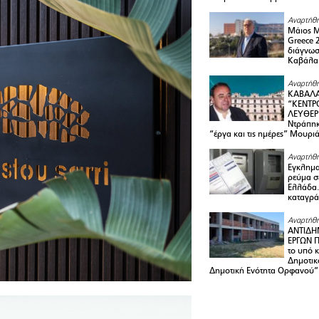
Αναρτήθη
Μάιος 
Greece 
διάγνωσ
Καβάλα
Αναρτήθη
ΚΑΒΑΛΑ
“ΚΕΝΤΡ
ΛΕΥΘΕΡ
Ντράπηκ
“έργα και τις ημέρες” Μουρι
Αναρτήθη
Εγκλημα
ρεύμα σ
Ελλάδα.
καταγρά
Αναρτήθη
ΑΝΤΙΔΗ
ΕΡΓΩΝ Π
το υπό 
Δημοτικ
Δημοτική Ενότητα Ορφανού”