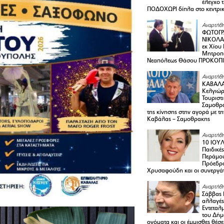
έλεγχο 
ΠΟΔΟΧΩΡΙ δίπλα στο κεντρικ
Αναρτήθη
ΦΩΤΟΓΡ
ΝΙΚΟΛΑ
εκ Χίου
Μητροπο
Νεαπόλεως Θάσου ΠΡΟΚΟΠ
Αναρτήθη
ΚΑΒΑΛΑ 
Κελγιώρ
Τουριστ
Σαμοθρά
της κίνησης στην αγορά με τ
Καβάλας – Σαμοθρακης
Αναρτήθη
10 ΙΟΥΛ
Παιδικέ
Περάμου
Πρόεδρ
Χρυσαφούδη και οι συνεργάτ
Αναρτήθη
Σάββας 
αλλαγές
Εντεταλ
του Δήμ
ονόματα και οι έμμισθες θέσε