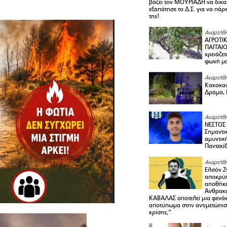
βάζει τον ΜΟΥΡΙΑΔΗ να δικαι
εξαπάτησε το Δ.Σ. για να πάρ
της!
Αναρτήθη
ΑΓΡΟΤΙ
ΠΑΓΓΑΙΟ
χρειάζετ
φωνή μ
Αναρτήθη
Κακοκαιρ
Δράμα, 
Αναρτήθη
ΝΕΣΤΟΣ
Σημαντι
αμυντικ
Παντεκί
Αναρτήθη
Ελσόν Ζγ
αποκρύπ
αποθήκε
Άνθρακα
ΚΑΒΑΛΑΣ αποτελεί μια φενά
αποτύπωμα στην αντιμετώπιση
κρίσης;”