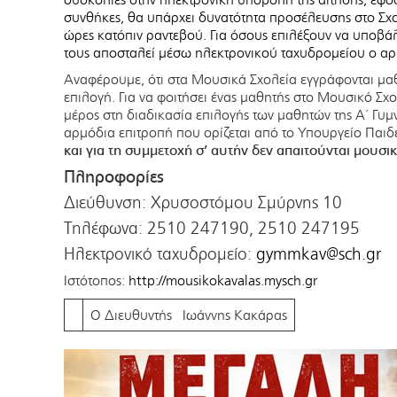
συνθήκες, θα υπάρχει δυνατότητα προσέλευσης στο Σχολ
ώρες κατόπιν ραντεβού. Για όσους επιλέξουν να υποβά
τους αποσταλεί μέσω ηλεκτρονικού ταχυδρομείου ο αρ
Αναφέρουμε, ότι στα Μουσικά Σχολεία εγγράφονται μαθ
επιλογή. Για να φοιτήσει ένας μαθητής στο Μουσικό Σχ
μέρος στη διαδικασία επιλογής των μαθητών της Α΄ Γυμ
αρμόδια επιτροπή που ορίζεται από το Υπουργείο Παιδ
και για τη συμμετοχή σ’ αυτήν δεν απαιτούνται μουσικ
Πληροφορίες
Διεύθυνση: Χρυσοστόμου Σμύρνης 10
Τηλέφωνα: 2510 247190, 2510 247195
Ηλεκτρονικό ταχυδρομείο:
gymmkav@sch.gr
Ιστότοπος:
http://mousikokavalas.mysch.gr
Ο Διευθυντής Ιωάννης Κακάρας