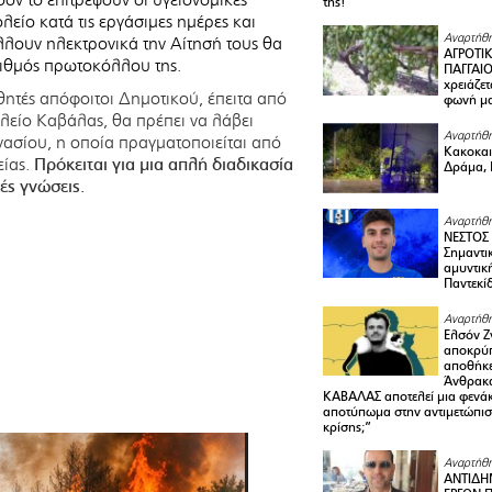
της!
είο κατά τις εργάσιμες ημέρες και
Αναρτήθη
λλουν ηλεκτρονικά την Αίτησή τους θα
ΑΓΡΟΤΙ
ιθμός πρωτοκόλλου της.
ΠΑΓΓΑΙΟ
χρειάζετ
ητές απόφοιτοι Δημοτικού, έπειτα από
φωνή μ
ολείο Καβάλας, θα πρέπει να λάβει
Αναρτήθη
νασίου, η οποία πραγματοποιείται από
Κακοκαιρ
είας.
Πρόκειται για μια απλή διαδικασία
Δράμα, 
ές γνώσεις.
Αναρτήθη
ΝΕΣΤΟΣ
Σημαντι
αμυντικ
Παντεκί
Αναρτήθη
Ελσόν Ζγ
αποκρύπ
αποθήκε
Άνθρακα
ΚΑΒΑΛΑΣ αποτελεί μια φενά
αποτύπωμα στην αντιμετώπιση
κρίσης;”
Αναρτήθη
ΑΝΤΙΔΗ