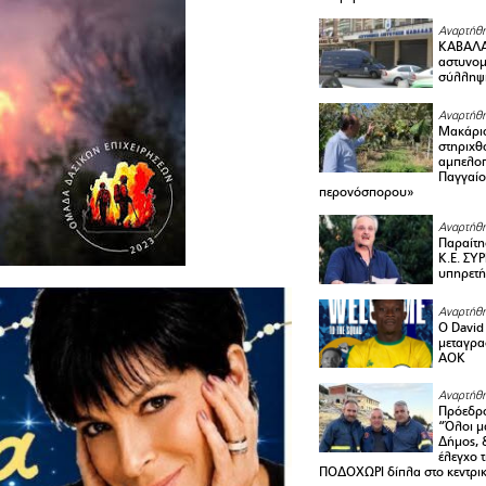
Αναρτήθη
ΚΑΒΑΛΑ 
αστυνομι
σύλληψ
Αναρτήθη
Μακάριο
στηριχθ
αμπελοπ
Παγγαίο
περονόσπορου»
Αναρτήθη
Παραίτη
Κ.Ε. ΣΥ
υπηρετή
Αναρτήθη
Ο David 
μεταγρα
ΑΟΚ
Αναρτήθη
Πρόεδρο
“Όλοι μ
Δήμος, 
έλεγχο 
ΠΟΔΟΧΩΡΙ δίπλα στο κεντρικ