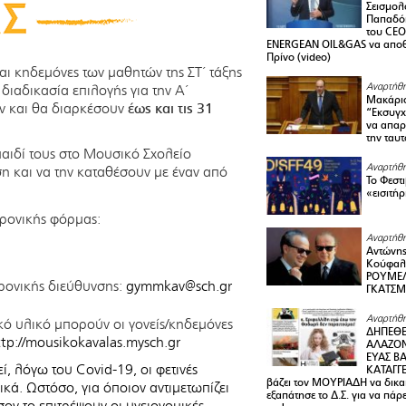
Σεισμολ
Παπαδόπ
του CEO
ENERGEAN OIL&GAS να αποθ
Πρίνο (video)
ι κηδεμόνες των μαθητών της ΣΤ΄ τάξης
Αναρτήθη
διαδικασία επιλογής για την Α΄
Μακάριο
αν και θα διαρκέσουν
έως και τις 31
“Εκσυγχ
να απαρν
την ταυ
παιδί τους στο Μουσικό Σχολείο
Αναρτήθη
η και να την καταθέσουν με έναν από
Το Φεστ
«εισιτήρ
ρονικής φόρμας:
Αναρτήθη
Αντώνης
Κούφαλ
ΡΟΥΜΕΛ
τρονικής διεύθυνσης:
gymmkav@sch.gr
ΓΚΑΤΣ
Αναρτήθη
κό υλικό μπορούν οι γονείς/κηδεμόνες
ΔΗΠΕΘΕ
ttp://mousikokavalas.mysch.gr
ΑΛΑΖΟΝ
ΕΥΑΣ ΒΑ
 λόγω του Covid-19, οι φετινές
ΚΑΤΑΓΓΕ
βάζει τον ΜΟΥΡΙΑΔΗ να δικαι
κά. Ωστόσο, για όποιον αντιμετωπίζει
εξαπάτησε το Δ.Σ. για να πάρ
ον το επιτρέψουν οι υγειονομικές