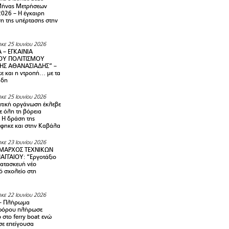
Μήνας Μετρήσεων
2026 – H έγκαιρη
η της υπέρτασης στην
κε 25 Ιουνίου 2026
 – ΕΓΚΑΙΝΙΑ
ΟΥ ΠΟΛΙΤΙΣΜΟΥ
ΗΣ ΑΘΑΝΑΣΙΑΔΗΣ” –
ε και η ντροπή… με τα
άδη
κε 25 Ιουνίου 2026
τική οργάνωση έκλεβε
ε όλη τη βόρεια
 Η δράση της
φηκε και στην Καβάλα
κε 23 Ιουνίου 2026
ΜΑΡΧΟΣ ΤΕΧΝΙΚΩΝ
ΑΓΓΑΙΟΥ: “Εργοτάξιο
κατασκευή νέο
ό σχολείο στη
κε 22 Ιουνίου 2026
– Πλήρωμα
φόρου πλήρωσε
ο στο ferry boat ενώ
σε επείγουσα