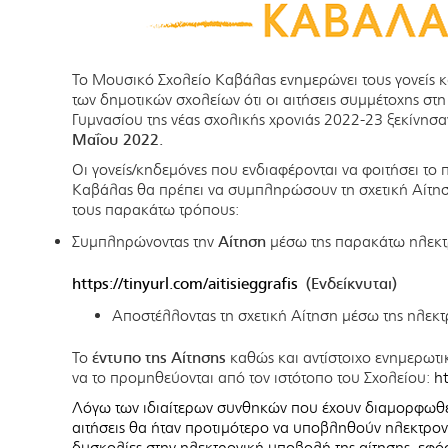
Το Μουσικό Σχολείο Καβάλας ενημερώνει τους γονείς κα
των δημοτικών σχολείων ότι οι αιτήσεις συμμέτοχης στη 
Γυμνασίου της νέας σχολικής χρονιάς 2022-23 ξεκίνησ
Μαΐου 2022.
Οι γονείς/κηδεμόνες που ενδιαφέρονται να φοιτήσει το 
Καβάλας θα πρέπει να συμπληρώσουν τη σχετική Αίτησ
τους παρακάτω τρόπους:
Συμπληρώνοντας την
Αίτηση
μέσω της παρακάτω ηλεκτ
https://tinyurl.com/aitisieggrafis
(Ενδείκνυται)
Αποστέλλοντας τη σχετική Αίτηση μέσω της ηλεκ
Το
έντυπο της Αίτησης
καθώς και αντίστοιχο ενημερωτι
να το προμηθεύονται από τον ιστότοπο του Σχολείου:
h
Λόγω των ιδιαίτερων συνθηκών που έχουν διαμορφωθεί,
αιτήσεις θα ήταν προτιμότερο να υποβληθούν ηλεκτρονι
δυσκολίες στην ηλεκτρονική υποβολή της αίτησης, εφόσ