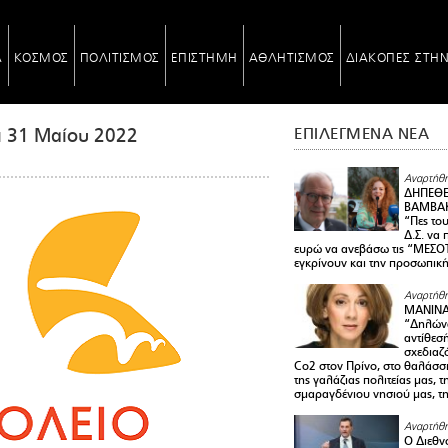
Α
ΚΟΣΜΟΣ
ΠΟΛΙΤΙΣΜΟΣ
ΕΠΙΣΤΗΜΗ
ΑΘΛΗΤΙΣΜΟΣ
ΔΙΑΚΟΠΕΣ ΣΤΗ
ι 31 Μαίου 2022
ΕΠΙΛΕΓΜΕΝΑ ΝΕΑ
Αναρτήθη
ΔΗΠΕΘΕ
ΒΑΜΒΑΚ
“Πες το
Δ.Σ. να
ευρώ να ανεβάσω τις “ΜΕΣΟΤ
εγκρίνουν και την προσωπικ
Αναρτήθη
ΜΑΝΙΝ
“Δηλώνω
αντίθεσ
σχεδιαζ
Co2 στον Πρίνο, στο θαλάσσ
της γαλάζιας πολιτείας μας, 
σμαραγδένιου νησιού μας, τ
Αναρτήθη
Ο Διεθν