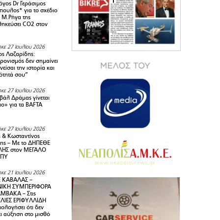
όγος Dr Γεράσιμος
ουλος* για το σχέδιο
 M.Ρήγα της
ηκεύσει CO2 στον
κε 27 Ιουλίου 2026
ς Λαζαρίδης:
ρονισμός δεν σημαίνει
είσαι την ιστορία και
τότητά σου”
κε 27 Ιουλίου 2026
ιβάλ Δράμας γίνεται
ιο» για τα BAFTA
κε 27 Ιουλίου 2026
 & Κωσταντίνος
ης – Με το ΔΗΠΕΘΕ
ΗΣ στον ΜΕΓΑΛΟ
ΜΠΥ
κε 21 Ιουλίου 2026
 ΚΑΒΑΛΑΣ –
ΙΚΗ ΣΥΜΠΕΡΙΦΟΡΑ
ΜΒΑΚΑ – Στις
ΛΙΕΣ ΕΡΙΦΥΛΛΙΔΗ
ολογήσει ότι δεν
ει αύξηση στο μισθό