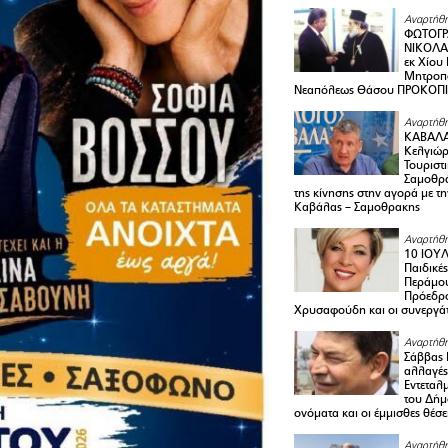
Αναρτήθη
ΦΩΤΟΓΡ
ΝΙΚΟΛΑ
εκ Χίου
Μητροπο
Νεαπόλεως Θάσου ΠΡΟΚΟΠ
Αναρτήθη
ΚΑΒΑΛΑ 
Κελγιώρ
Τουριστ
Σαμοθρά
της κίνησης στην αγορά με τ
Καβάλας – Σαμοθρακης
Αναρτήθη
10 ΙΟΥΛ
Παιδικέ
Περάμου
Πρόεδρ
Χρυσαφούδη και οι συνεργάτ
Αναρτήθη
Σάββας 
αλλαγές
Εντεταλ
του Δήμ
ονόματα και οι έμμισθες θέσε
Αναρτήθη