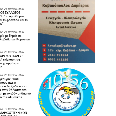
κε 21 Ιουλίου 2026
ΚΟΣ ΣΥΛΛΟΓΟΣ
Y: “Το αμπέλι μας
αι τη φροντίδα και τη
ας”
κε 21 Ιουλίου 2026
ία με ζημιές σε
Καβάλα και Κομοτηνή
κε 20 Ιουλίου 2026
 ΧΡΥΣΟΥΠΟΛΗΣ:
κή ενίσχυση της
ής γραμμής με
δη
κε 20 Ιουλίου 2026
κούρη: “Γιατί
τουν πως η
υση Διοξειδίου του
 στην θάλασσα της
κη με σχεδόν μηδαμινό
 της κλιματικής
κε 19 Ιουλίου 2026
ΜΑΡΧΟΣ ΤΕΧΝΙΚΩΝ