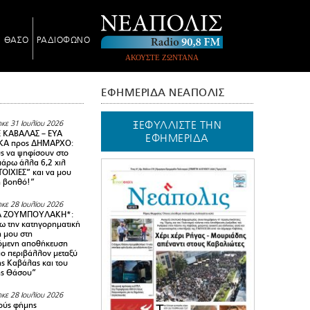
Ν ΘΑΣΟ
ΡΑΔΙΟΦΩΝΟ
ΑΚΟΥΣΤΕ ΖΩΝΤΑΝΑ
ΕΦΗΜΕΡΙΔΑ ΝΕΑΠΟΛΙΣ
ΞΕΦΥΛΛΙΣΤΕ ΤΗΝ
κε 31 Ιουλίου 2026
 ΚΑΒΑΛΑΣ – ΕΥΑ
ΕΦΗΜΕΡΙΔΑ
Α προς ΔΗΜΑΡΧΟ:
υς να ψηφίσουν στο
 πάρω άλλα 6,2 χιλ
ΟΙΧΙΕΣ” και να μου
ή βοηθό!”
κε 28 Ιουλίου 2026
Α ΖΟΥΜΠΟΥΛΑΚΗ*:
 την κατηγορηματική
ή μου στη
όμενη αποθήκευση
ιο περιβάλλον μεταξύ
της Καβάλας και του
ης Θάσου”
κε 28 Ιουλίου 2026
ούς φήμης