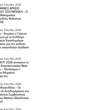
κε 9 Ιουλίου 2026
ΑΦΙΚΟ ΑΡΧΕΙΟ
ΟΥ ΤΣΟΥΜΠΑΚΗ – Ο
 Μακαριστός
λίτης Φιλίππων
ΙΟΣ
κε 9 Ιουλίου 2026
– Επιμένει ο Γιάννης
γης με το Σύλλογο
ικών Καταλυμάτων
κης για την αύξηση
ην ακτοπλοϊκή σύνδεση
κε 8 Ιουλίου 2026
ΙΟΥ 2026 ανοίγουν οι
ς Κατασκηνώσεις Νέας
 – Πανέτοιμοι η
ος Μυρσίνη
ες της
κε 8 Ιουλίου 2026
Μιχαηλίδης – Οι
 σε Αντιδημάρχους και
μένους Συμβούλους
ου Νέστου (Αναλυτικά
ις)
κε 6 Ιουλίου 2026