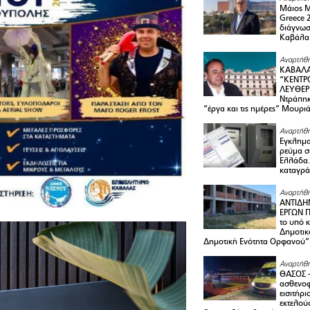
Μάιος 
Greece 
διάγνωσ
Καβάλα
Αναρτήθη
ΚΑΒΑΛΑ
“ΚΕΝΤΡ
ΛΕΥΘΕΡ
Ντράπηκ
“έργα και τις ημέρες” Μουρι
Αναρτήθη
Εγκλημα
ρεύμα σ
Ελλάδα.
καταγρά
Αναρτήθη
ΑΝΤΙΔΗ
ΕΡΓΩΝ Π
το υπό 
Δημοτικ
Δημοτική Ενότητα Ορφανού”
Αναρτήθη
ΘΑΣΟΣ 
ασθενο
εισιτήρι
εκτελού