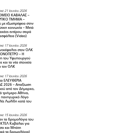
κε 21 Ιουνίου 2026
ΜΕΙΟ ΚΑΒΑΛΑΣ –
ΡΓΙΚΟ ΤΜΗΜΑ –
ς με εξωστρέφεια στην
τικη κοινωνία – Μετά
αχέος εντέρου σειρά
 ασφάλεια (Video)
κε 17 Ιουνίου 2026
νοκέφαλος στον ΟΛΚ
ΜΟΝΟΠΕΤΡΟ – Η
ση του Υφυπουργού
ς και τα νέα στοιχεία
ι τον ΟΛΚ
κε 17 Ιουνίου 2026
τα ΕΛΕΥΘΕΡΙΑ
Σ 2026 – Απαξίωση
μού από τον Δήμαρχο,
νά τριήμερο Αθήνα,
ν πανηγυρικό λόγο
λές Λωλίδη κατά του
κε 15 Ιουνίου 2026
αν τα δρομολόγια του
 ΚΤΕΛ Καβάλας για
σα και Μπάτη
ικά τα δρομολόγια)