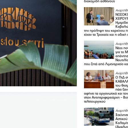
διακομιδή ασθενούς
Αναρτήθη
ΝΟΣΟΚΟ
ΧΕΙΡΟΥ
Ημερίδε
Καβαλιώ
την πρόληψη του καρκίνου π
είχαν τα Τροχαία και η οδική
Αναρτήθη
Νέος πο
για το 
απάντη
Ναυτιλία
που ζητά από Λιμεναρχείο κα
Αναρτήθη
Ο ΠτΔ σ
ΚΑΒΑΛΑ
του θεσ
πάει ξα
αφήνει τα οργανωτικά και το
στον Αντιπεριφερειάρχη – Βο
τελετουργικού
Αναρτήθη
Ξεκίνησ
Αστικού
Καλαμίτ
(Αναλυτ