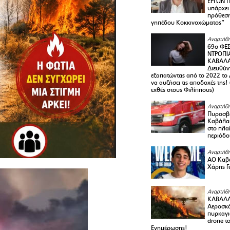
ΕΡΓΩΝ Π
υπάρχει
πρόθεση
γηπέδου Κοκκινοχώματος”
Αναρτήθη
69ο ΦΕΣ
ΝΤΡΟΠΙ
ΚΑΒΑΛΑ 
Διευθύ
εξαπατώντας από το 2022 το 
να αυξήσει τις αποδοχές της
εχθές στους Φιλίππους)
Αναρτήθη
Πυροσβε
Καβάλας
στο πλαί
περιόδο
Αναρτήθη
ΑΟ Καβά
Χάρης Γ
Αναρτήθη
ΚΑΒΑΛΑ
Αεροσκά
πυρκαγι
drone τ
Ενημέρωσης!