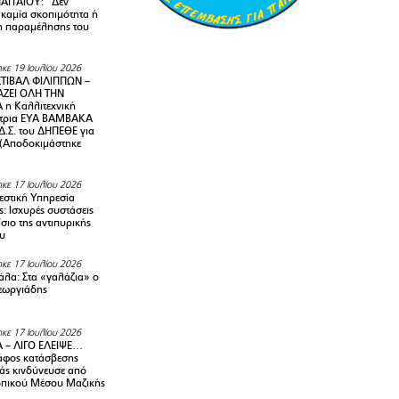
ΑΓΓΑΙΟΥ: “Δεν
 καμία σκοπιμότητα ή
 παραμέλησης του
κε 19 Ιουλίου 2026
ΤΙΒΑΛ ΦΙΛΙΠΠΩΝ –
ΑΖΕΙ ΟΛΗ ΤΗΝ
η Καλλιτεχνική
ντρια ΕΥΑ ΒΑΜΒΑΚΑ
Δ.Σ. του ΔΗΠΕΘΕ για
! (Αποδοκιμάστηκε
κε 17 Ιουλίου 2026
στική Υπηρεσία
: Ισχυρές συστάσεις
σιο της αντιπυρικής
υ
κε 17 Ιουλίου 2026
λα: Στα «γαλάζια» ο
εωργιάδης
κε 17 Ιουλίου 2026
 – ΛΙΓΟ ΕΛΕΙΨΕ…
φος κατάσβεσης
άς κινδύνευσε από
οπικού Μέσου Μαζικής