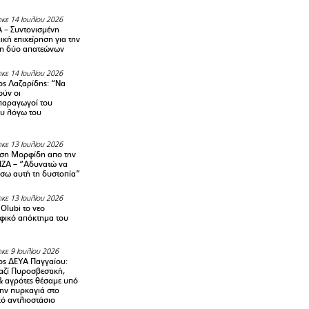
κε 14 Ιουλίου 2026
– Συντονισμένη
κή επιχείρηση για την
η δύο απατεώνων
κε 14 Ιουλίου 2026
ς Λαζαρίδης: “Να
ούν οι
αραγωγοί του
υ λόγω του
κε 13 Ιουλίου 2026
ση Μορφίδη απο την
ΡΙΖΑ – “Αδυνατώ να
σω αυτή τη δυστοπία”
κε 13 Ιουλίου 2026
Olubi το νεο
φικό απόκτημα του
κε 9 Ιουλίου 2026
ς ΔΕΥΑ Παγγαίου:
αζί Πυροσβεστική,
& αγρότες θέσαμε υπό
την πυρκαγιά στο
ό αντλιοστάσιο