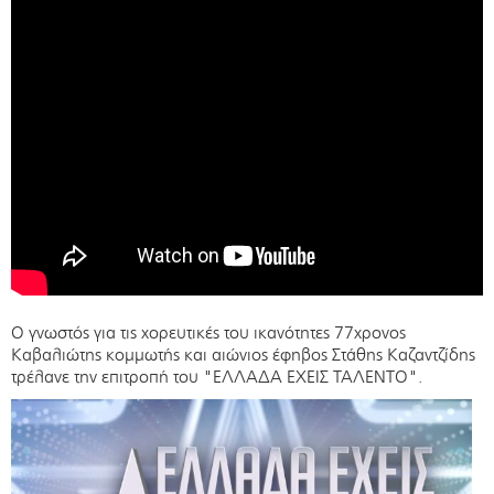
Ο γνωστός για τις χορευτικές του ικανότητες 77χρονος
Καβαλιώτης κομμωτής και αιώνιος έφηβος Στάθης Καζαντζίδης
τρέλανε την επιτροπή του "ΕΛΛΑΔΑ ΕΧΕΙΣ ΤΑΛΕΝΤΟ".