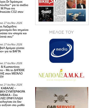
όγος Dr Γεράσιμος
ουλος* για το σχέδιο
 M.Ρήγα της
ηκεύσει CO2 στον
κε 27 Ιουλίου 2026
ς Λαζαρίδης:
ρονισμός δεν σημαίνει
είσαι την ιστορία και
τότητά σου”
κε 27 Ιουλίου 2026
ιβάλ Δράμας γίνεται
ιο» για τα BAFTA
κε 27 Ιουλίου 2026
 & Κωσταντίνος
ης – Με το ΔΗΠΕΘΕ
ΗΣ στον ΜΕΓΑΛΟ
ΜΠΥ
κε 21 Ιουλίου 2026
 ΚΑΒΑΛΑΣ –
ΙΚΗ ΣΥΜΠΕΡΙΦΟΡΑ
ΜΒΑΚΑ – Στις
ΛΙΕΣ ΕΡΙΦΥΛΛΙΔΗ
ολογήσει ότι δεν
ει αύξηση στο μισθό