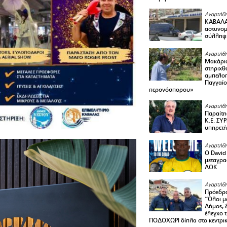
Αναρτήθη
ΚΑΒΑΛΑ 
αστυνομι
σύλληψ
Αναρτήθη
Μακάριο
στηριχθ
αμπελοπ
Παγγαίο
περονόσπορου»
Αναρτήθη
Παραίτη
Κ.Ε. ΣΥ
υπηρετή
Αναρτήθη
Ο David 
μεταγρα
ΑΟΚ
Αναρτήθη
Πρόεδρο
“Όλοι μ
Δήμος, 
έλεγχο 
ΠΟΔΟΧΩΡΙ δίπλα στο κεντρικ