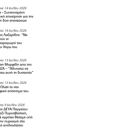
κε 14 Ιουλίου 2026
– Συντονισμένη
κή επιχείρηση για την
η δύο απατεώνων
κε 14 Ιουλίου 2026
ς Λαζαρίδης: “Να
ούν οι
αραγωγοί του
υ λόγω του
κε 13 Ιουλίου 2026
ση Μορφίδη απο την
ΡΙΖΑ – “Αδυνατώ να
σω αυτή τη δυστοπία”
κε 13 Ιουλίου 2026
Olubi το νεο
φικό απόκτημα του
κε 9 Ιουλίου 2026
ς ΔΕΥΑ Παγγαίου:
αζί Πυροσβεστική,
& αγρότες θέσαμε υπό
την πυρκαγιά στο
ό αντλιοστάσιο