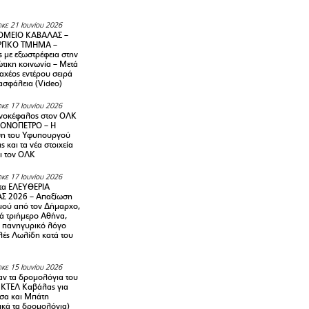
κε 21 Ιουνίου 2026
ΜΕΙΟ ΚΑΒΑΛΑΣ –
ΡΓΙΚΟ ΤΜΗΜΑ –
ς με εξωστρέφεια στην
τικη κοινωνία – Μετά
αχέος εντέρου σειρά
 ασφάλεια (Video)
κε 17 Ιουνίου 2026
νοκέφαλος στον ΟΛΚ
ΜΟΝΟΠΕΤΡΟ – Η
ση του Υφυπουργού
ς και τα νέα στοιχεία
ι τον ΟΛΚ
κε 17 Ιουνίου 2026
τα ΕΛΕΥΘΕΡΙΑ
Σ 2026 – Απαξίωση
μού από τον Δήμαρχο,
νά τριήμερο Αθήνα,
ν πανηγυρικό λόγο
λές Λωλίδη κατά του
κε 15 Ιουνίου 2026
αν τα δρομολόγια του
 ΚΤΕΛ Καβάλας για
σα και Μπάτη
ικά τα δρομολόγια)