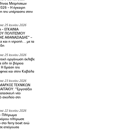
Μήνας Μετρήσεων
2026 – H έγκαιρη
η της υπέρτασης στην
κε 25 Ιουνίου 2026
 – ΕΓΚΑΙΝΙΑ
ΟΥ ΠΟΛΙΤΙΣΜΟΥ
ΗΣ ΑΘΑΝΑΣΙΑΔΗΣ” –
ε και η ντροπή… με τα
άδη
κε 25 Ιουνίου 2026
τική οργάνωση έκλεβε
ε όλη τη βόρεια
 Η δράση της
φηκε και στην Καβάλα
κε 23 Ιουνίου 2026
ΜΑΡΧΟΣ ΤΕΧΝΙΚΩΝ
ΑΓΓΑΙΟΥ: “Εργοτάξιο
κατασκευή νέο
ό σχολείο στη
κε 22 Ιουνίου 2026
– Πλήρωμα
φόρου πλήρωσε
ο στο ferry boat ενώ
σε επείγουσα