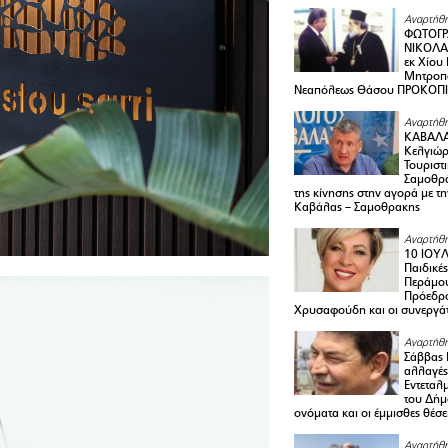
Αναρτήθη
ΦΩΤΟΓΡ
ΝΙΚΟΛΑ
εκ Χίου
Μητροπο
Νεαπόλεως Θάσου ΠΡΟΚΟΠ
Αναρτήθη
ΚΑΒΑΛΑ 
Κελγιώρ
Τουριστ
Σαμοθρά
της κίνησης στην αγορά με τ
Καβάλας – Σαμοθρακης
Αναρτήθη
10 ΙΟΥΛ
Παιδικέ
Περάμου
Πρόεδρ
Χρυσαφούδη και οι συνεργάτ
Αναρτήθη
Σάββας 
αλλαγές
Εντεταλ
του Δήμ
ονόματα και οι έμμισθες θέσε
Αναρτήθη