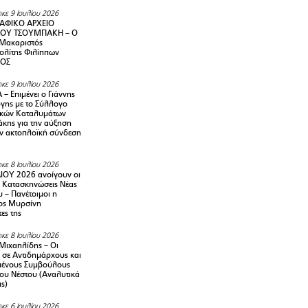
κε 9 Ιουλίου 2026
ΑΦΙΚΟ ΑΡΧΕΙΟ
ΟΥ ΤΣΟΥΜΠΑΚΗ – Ο
 Μακαριστός
λίτης Φιλίππων
ΙΟΣ
κε 9 Ιουλίου 2026
– Επιμένει ο Γιάννης
γης με το Σύλλογο
ικών Καταλυμάτων
κης για την αύξηση
ην ακτοπλοϊκή σύνδεση
κε 8 Ιουλίου 2026
ΙΟΥ 2026 ανοίγουν οι
ς Κατασκηνώσεις Νέας
 – Πανέτοιμοι η
ος Μυρσίνη
ες της
κε 8 Ιουλίου 2026
Μιχαηλίδης – Οι
 σε Αντιδημάρχους και
μένους Συμβούλους
ου Νέστου (Αναλυτικά
ις)
κε 6 Ιουλίου 2026