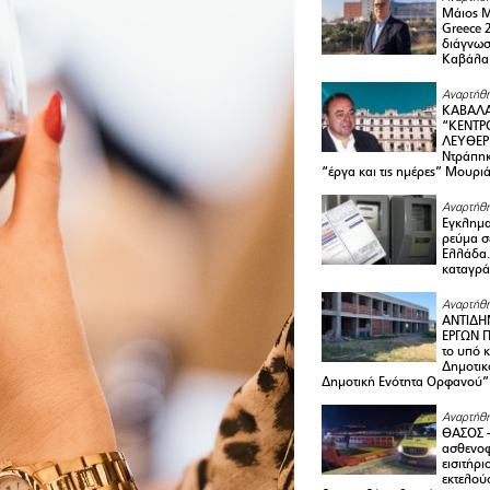
Μάιος 
Greece 
διάγνωσ
Καβάλα
Αναρτήθη
ΚΑΒΑΛΑ
“ΚΕΝΤΡ
ΛΕΥΘΕΡ
Ντράπηκ
“έργα και τις ημέρες” Μουρι
Αναρτήθη
Εγκλημα
ρεύμα σ
Ελλάδα.
καταγρά
Αναρτήθη
ΑΝΤΙΔΗ
ΕΡΓΩΝ Π
το υπό 
Δημοτικ
Δημοτική Ενότητα Ορφανού”
Αναρτήθη
ΘΑΣΟΣ 
ασθενο
εισιτήρι
εκτελού