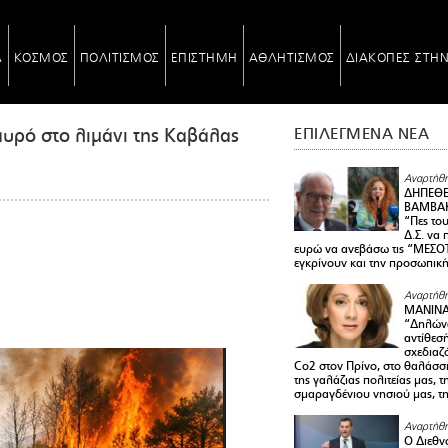
Α
ΚΟΣΜΟΣ
ΠΟΛΙΤΙΣΜΟΣ
ΕΠΙΣΤΗΜΗ
ΑΘΛΗΤΙΣΜΟΣ
ΔΙΑΚΟΠΕΣ ΣΤΗ
αυρό στο λιμάνι της Καβάλας
ΕΠΙΛΕΓΜΕΝΑ ΝΕΑ
Αναρτήθη
ΔΗΠΕΘΕ
ΒΑΜΒΑΚ
“Πες το
Δ.Σ. να
ευρώ να ανεβάσω τις “ΜΕΣΟΤ
εγκρίνουν και την προσωπικ
Αναρτήθη
ΜΑΝΙΝ
“Δηλώνω
αντίθεσ
σχεδιαζ
Co2 στον Πρίνο, στο θαλάσσ
της γαλάζιας πολιτείας μας, 
σμαραγδένιου νησιού μας, τ
Αναρτήθη
Ο Διεθν