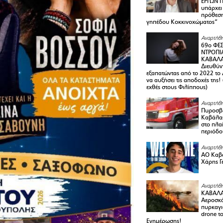
ΕΡΓΩΝ Π
υπάρχει
πρόθεση
γηπέδου Κοκκινοχώματος”
Αναρτήθη
69ο ΦΕΣ
ΝΤΡΟΠΙ
ΚΑΒΑΛΑ 
Διευθύ
εξαπατώντας από το 2022 το 
να αυξήσει τις αποδοχές της
εχθές στους Φιλίππους)
Αναρτήθη
Πυροσβε
Καβάλας
στο πλαί
περιόδο
Αναρτήθη
ΑΟ Καβά
Χάρης Γ
Αναρτήθη
ΚΑΒΑΛΑ
Αεροσκά
πυρκαγι
drone τ
Ενημέρωσης!