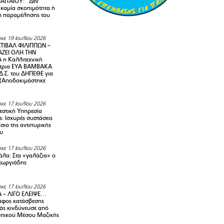
ΑΓΓΑΙΟΥ: “Δεν
 καμία σκοπιμότητα ή
 παραμέλησης του
κε 19 Ιουλίου 2026
ΤΙΒΑΛ ΦΙΛΙΠΠΩΝ –
ΑΖΕΙ ΟΛΗ ΤΗΝ
η Καλλιτεχνική
ντρια ΕΥΑ ΒΑΜΒΑΚΑ
Δ.Σ. του ΔΗΠΕΘΕ για
! (Αποδοκιμάστηκε
κε 17 Ιουλίου 2026
στική Υπηρεσία
: Ισχυρές συστάσεις
σιο της αντιπυρικής
υ
κε 17 Ιουλίου 2026
λα: Στα «γαλάζια» ο
εωργιάδης
κε 17 Ιουλίου 2026
 – ΛΙΓΟ ΕΛΕΙΨΕ…
φος κατάσβεσης
άς κινδύνευσε από
οπικού Μέσου Μαζικής