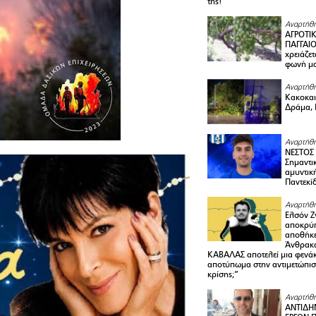
της!
Αναρτήθη
ΑΓΡΟΤΙ
ΠΑΓΓΑΙΟ
χρειάζετ
φωνή μ
Αναρτήθη
Κακοκαιρ
Δράμα, 
Αναρτήθη
ΝΕΣΤΟΣ
Σημαντι
αμυντικ
Παντεκί
Αναρτήθη
Ελσόν Ζγ
αποκρύπ
αποθήκε
Άνθρακα
ΚΑΒΑΛΑΣ αποτελεί μια φενά
αποτύπωμα στην αντιμετώπιση
κρίσης;”
Αναρτήθη
ΑΝΤΙΔΗ