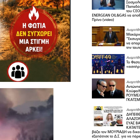
Σεισμολ
Παπαδόπ
του CEO
ENERGEAN OIL&GAS να αποθ
Πρίνο (video)
Αναρτήθη
Μακάριο
“Εκσυγχ
να απαρν
την ταυ
Αναρτήθη
Το Φεστ
«εισιτήρ
Αναρτήθη
Αντώνης
Κούφαλ
ΡΟΥΜΕΛ
ΓΚΑΤΣ
Αναρτήθη
ΔΗΠΕΘΕ
ΑΛΑΖΟΝ
ΕΥΑΣ ΒΑ
ΚΑΤΑΓΓΕ
βάζει τον ΜΟΥΡΙΑΔΗ να δικαι
εξαπάτησε το Δ.Σ. για να πάρ