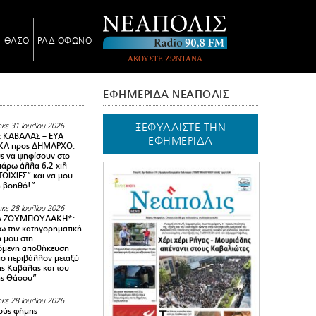
Ν ΘΑΣΟ
ΡΑΔΙΟΦΩΝΟ
ΑΚΟΥΣΤΕ ΖΩΝΤΑΝΑ
ΕΦΗΜΕΡΙΔΑ ΝΕΑΠΟΛΙΣ
ΞΕΦΥΛΛΙΣΤΕ ΤΗΝ
κε 31 Ιουλίου 2026
 ΚΑΒΑΛΑΣ – ΕΥΑ
ΕΦΗΜΕΡΙΔΑ
Α προς ΔΗΜΑΡΧΟ:
υς να ψηφίσουν στο
 πάρω άλλα 6,2 χιλ
ΟΙΧΙΕΣ” και να μου
ή βοηθό!”
κε 28 Ιουλίου 2026
Α ΖΟΥΜΠΟΥΛΑΚΗ*:
 την κατηγορηματική
ή μου στη
όμενη αποθήκευση
ιο περιβάλλον μεταξύ
της Καβάλας και του
ης Θάσου”
κε 28 Ιουλίου 2026
ούς φήμης