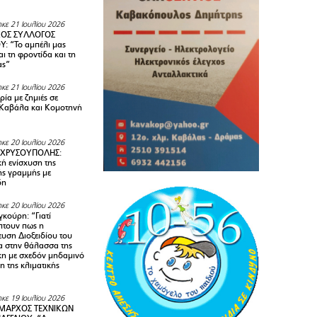
κε 21 Ιουλίου 2026
ΚΟΣ ΣΥΛΛΟΓΟΣ
Y: “Το αμπέλι μας
αι τη φροντίδα και τη
ας”
κε 21 Ιουλίου 2026
ία με ζημιές σε
Καβάλα και Κομοτηνή
κε 20 Ιουλίου 2026
 ΧΡΥΣΟΥΠΟΛΗΣ:
κή ενίσχυση της
ής γραμμής με
δη
κε 20 Ιουλίου 2026
κούρη: “Γιατί
τουν πως η
υση Διοξειδίου του
 στην θάλασσα της
κη με σχεδόν μηδαμινό
 της κλιματικής
κε 19 Ιουλίου 2026
ΜΑΡΧΟΣ ΤΕΧΝΙΚΩΝ