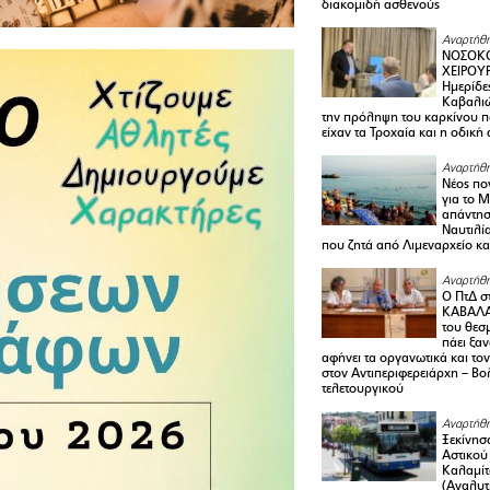
διακομιδή ασθενούς
Αναρτήθη
ΝΟΣΟΚΟ
ΧΕΙΡΟΥ
Ημερίδε
Καβαλιώ
την πρόληψη του καρκίνου π
είχαν τα Τροχαία και η οδική
Αναρτήθη
Νέος πο
για το 
απάντη
Ναυτιλία
που ζητά από Λιμεναρχείο κα
Αναρτήθη
Ο ΠτΔ σ
ΚΑΒΑΛΑ
του θεσ
πάει ξα
αφήνει τα οργανωτικά και το
στον Αντιπεριφερειάρχη – Βο
τελετουργικού
Αναρτήθη
Ξεκίνησ
Αστικού
Καλαμίτ
(Αναλυτ