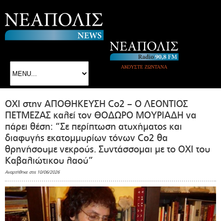
ΑΚΟΥΣΤΕ ΖΩΝΤΑΝΑ
OXI στην ΑΠΟΘΗΚΕΥΣΗ Co2 – Ο ΛΕΟΝΤΙΟΣ
ΠΕΤΜΕΖΑΣ καλεί τον ΘΟΔΩΡΟ ΜΟΥΡΙΑΔΗ να
πάρει θέση: “Σε περίπτωση ατυχήματος και
διαφυγής εκατομμυρίων τόνων Co2 θα
θρηνήσουμε νεκρούς. Συντάσσομαι με το ΟΧΙ του
Καβαλιώτικου λαού”
Αναρτήθηκε στις 10/06/2026