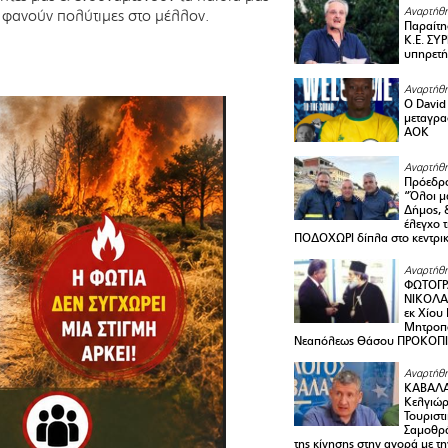
Αναρτήθη
 φανούν πολύτιμες στο μέλλον.
Παραίτη
Κ.Ε. ΣΥ
υπηρετή
Αναρτήθη
Ο David 
μεταγρα
ΑΟΚ
Αναρτήθη
Πρόεδρο
“Όλοι μ
Δήμος, 
έλεγχο 
ΠΟΔΟΧΩΡΙ δίπλα στο κεντρικ
Αναρτήθη
ΦΩΤΟΓΡ
ΝΙΚΟΛΑ
εκ Χίου
Μητροπο
Νεαπόλεως Θάσου ΠΡΟΚΟΠ
Αναρτήθη
ΚΑΒΑΛΑ 
Κελγιώρ
Τουριστ
Σαμοθρά
της κίνησης στην αγορά με τ