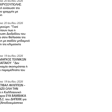
κε 20 Ιουλίου 2026
 ΧΡΥΣΟΥΠΟΛΗΣ:
κή ενίσχυση της
ής γραμμής με
δη
κε 20 Ιουλίου 2026
κούρη: “Γιατί
τουν πως η
υση Διοξειδίου του
 στην θάλασσα της
κη με σχεδόν μηδαμινό
 της κλιματικής
κε 19 Ιουλίου 2026
ΜΑΡΧΟΣ ΤΕΧΝΙΚΩΝ
ΑΓΓΑΙΟΥ: “Δεν
 καμία σκοπιμότητα ή
 παραμέλησης του
κε 19 Ιουλίου 2026
ΤΙΒΑΛ ΦΙΛΙΠΠΩΝ –
ΑΖΕΙ ΟΛΗ ΤΗΝ
η Καλλιτεχνική
ντρια ΕΥΑ ΒΑΜΒΑΚΑ
Δ.Σ. του ΔΗΠΕΘΕ για
! (Αποδοκιμάστηκε