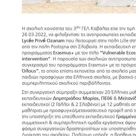
ου
Η σχολική κοινότητα του 3
ΓΕΛ Καβάλας είχε την τιμή
26.03.2022, να φιλοξενήσει τις αντιπροσωπείες εκπαιδ
Lycée Privé Ozanam
που λειτουργεί στην πόλη Lille στ
από την πόλη Postojna στη Σλοβενία. Η εκπαιδευτική ε
προγράμματος
Erasmus+
με τον τίτλο
“Vulnerable Eco
intervention”
. Η παρουσία των σχολικών αντιπροσωπει
συγκερασμό του προγράμματος Erasmus+ με το πρόγ
Όλους”
, το οποίο επίσης εκπονείται από το σχολείο μ
παιδιών προσφύγων στα Ελληνικά σχολεία, με βασικό 
συμπεριληπτικού σχολικού περιβάλλοντος.
Στη συνεργατική σύμπραξη συμμετείχαν 20 Έλληνες μαθ
εκπαιδευτικών
Δημητριάδου Μαρίας, ΠΕ06
&
Μεϊτανί
εκπαιδευτικοί (2 Γάλλοι & 2 Σλοβένοι) με 12 μαθητές 
μαθήτριες με προσφυγικό/μεταναστευτικό προφίλ από τ
την υποστήριξη της υπεύθυνης εκπαιδευτικού
Γραμμένο
συμμετοχική & συμπεριληπτική ομάδα εργάστηκε άψογα
φάσμα συνεργατικών δραστηριοτήτων και υποστηρίχθηκ
Διοίκηση του σχολείου. Πολύτιμη υπήρξε η βοήθεια 