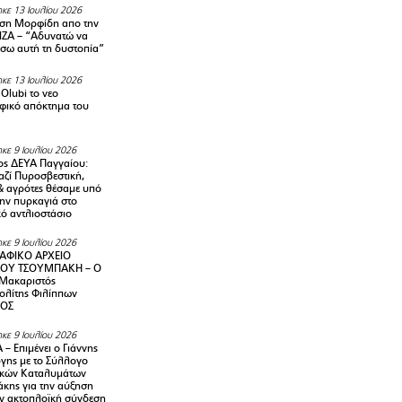
κε 13 Ιουλίου 2026
ση Μορφίδη απο την
ΡΙΖΑ – “Αδυνατώ να
σω αυτή τη δυστοπία”
κε 13 Ιουλίου 2026
Olubi το νεο
φικό απόκτημα του
κε 9 Ιουλίου 2026
ς ΔΕΥΑ Παγγαίου:
αζί Πυροσβεστική,
& αγρότες θέσαμε υπό
την πυρκαγιά στο
ό αντλιοστάσιο
κε 9 Ιουλίου 2026
ΑΦΙΚΟ ΑΡΧΕΙΟ
ΟΥ ΤΣΟΥΜΠΑΚΗ – Ο
 Μακαριστός
λίτης Φιλίππων
ΙΟΣ
κε 9 Ιουλίου 2026
– Επιμένει ο Γιάννης
γης με το Σύλλογο
ικών Καταλυμάτων
κης για την αύξηση
ην ακτοπλοϊκή σύνδεση