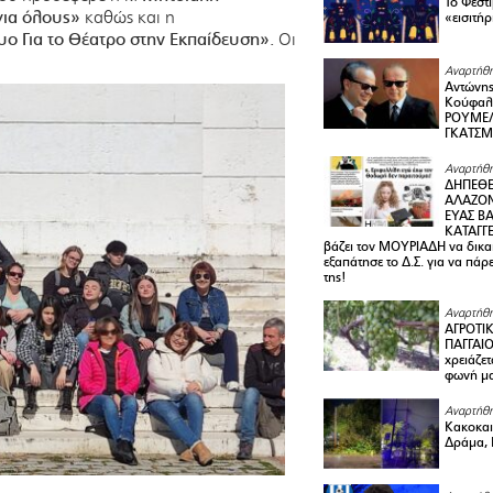
Το Φεστ
για όλους»
καθώς και η
«εισιτήρ
υο Για το Θέατρο στην Εκπαίδευση».
Οι
Αναρτήθη
Αντώνης
Κούφαλ
ΡΟΥΜΕΛ
ΓΚΑΤΣ
Αναρτήθη
ΔΗΠΕΘΕ
ΑΛΑΖΟΝ
ΕΥΑΣ ΒΑ
ΚΑΤΑΓΓΕ
βάζει τον ΜΟΥΡΙΑΔΗ να δικαι
εξαπάτησε το Δ.Σ. για να πάρ
της!
Αναρτήθη
ΑΓΡΟΤΙ
ΠΑΓΓΑΙΟ
χρειάζετ
φωνή μ
Αναρτήθη
Κακοκαιρ
Δράμα, 