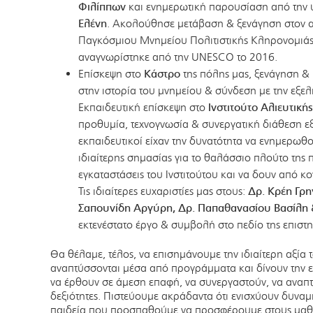
Φιλίππων
και ενημερωτική παρουσίαση από την
Ελένη
. Ακολούθησε μετάβαση & ξενάγηση στον α
Παγκόσμιου Μνημείου Πολιτιστικής Κληρονομιάς
αναγνωρίστηκε από την UNESCO το 2016.
Επίσκεψη στο
Κάστρο
της πόλης μας, ξενάγηση &
στην ιστορία του μνημείου & σύνδεση με την εξελ
Εκπαιδευτική επίσκεψη στο
Ινστιτούτο Αλιευτική
προθυμία, τεχνογνωσία & συνεργατική διάθεση εξ
εκπαιδευτικοί είχαν την δυνατότητα να ενημερωθ
ιδιαίτερης σημασίας για το θαλάσσιο πλούτο της π
εγκαταστάσεις του Ινστιτούτου και να δουν από κον
Τις ιδιαίτερες ευχαριστίες μας στους:
Δρ. Κρέη Γρη
Σαπουνίδη Αργύρη, Δρ. Παπαθανασίου Βασίλη 
εκτενέστατο έργο & συμβολή στο πεδίο της επιστ
Θα θέλαμε, τέλος, να επισημάνουμε την ιδιαίτερη αξί
αναπτύσσονται μέσα από προγράμματα και δίνουν την ε
να έρθουν σε άμεση επαφή, να συνεργαστούν, να αναπτ
δεξιότητες. Πιστεύουμε ακράδαντα ότι ενισχύουν δυναμ
παιδεία που προσπαθούμε να προσφέρουμε στους μαθη