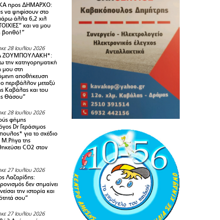
Α προς ΔΗΜΑΡΧΟ:
υς να ψηφίσουν στο
 πάρω άλλα 6,2 χιλ
ΟΙΧΙΕΣ” και να μου
ή βοηθό!”
κε 28 Ιουλίου 2026
Α ΖΟΥΜΠΟΥΛΑΚΗ*:
 την κατηγορηματική
ή μου στη
όμενη αποθήκευση
ιο περιβάλλον μεταξύ
της Καβάλας και του
ης Θάσου”
κε 28 Ιουλίου 2026
ούς φήμης
όγος Dr Γεράσιμος
ουλος* για το σχέδιο
 M.Ρήγα της
ηκεύσει CO2 στον
κε 27 Ιουλίου 2026
ς Λαζαρίδης:
ρονισμός δεν σημαίνει
είσαι την ιστορία και
τότητά σου”
κε 27 Ιουλίου 2026