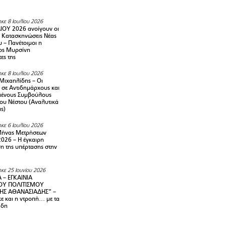
κε 8 Ιουλίου 2026
ΙΟΥ 2026 ανοίγουν οι
ς Κατασκηνώσεις Νέας
 – Πανέτοιμοι η
ος Μυρσίνη
ες της
κε 8 Ιουλίου 2026
Μιχαηλίδης – Οι
 σε Αντιδημάρχους και
μένους Συμβούλους
ου Νέστου (Αναλυτικά
ις)
κε 6 Ιουλίου 2026
Μήνας Μετρήσεων
2026 – H έγκαιρη
η της υπέρτασης στην
κε 25 Ιουνίου 2026
 – ΕΓΚΑΙΝΙΑ
ΟΥ ΠΟΛΙΤΙΣΜΟΥ
ΗΣ ΑΘΑΝΑΣΙΑΔΗΣ” –
ε και η ντροπή… με τα
άδη