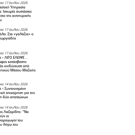
κε 17 Ιουλίου 2026
στική Υπηρεσία
: Ισχυρές συστάσεις
σιο της αντιπυρικής
υ
κε 17 Ιουλίου 2026
λα: Στα «γαλάζια» ο
εωργιάδης
κε 17 Ιουλίου 2026
 – ΛΙΓΟ ΕΛΕΙΨΕ…
φος κατάσβεσης
άς κινδύνευσε από
οπικού Μέσου Μαζικής
κε 14 Ιουλίου 2026
– Συντονισμένη
κή επιχείρηση για την
η δύο απατεώνων
κε 14 Ιουλίου 2026
ς Λαζαρίδης: “Να
ούν οι
αραγωγοί του
υ λόγω του