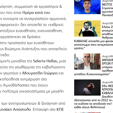
Αναρτήθη
ΝΕΣΤΟΣ
νάγηση, συμμετοχή σε εργαστήρια &
Σημαντι
αμυντικ
ου που είναι
Ημέρα κατά του
Παντεκί
ην ευκαιρία να συνεργαστούν αρμονικά,
Αναρτήθη
ιαφορετικό» δεν αποτελεί το «εχθρικό
Ελσόν Ζγ
ναπτύξουν ευαισθησία, ενσυναίσθηση,
αποκρύπ
αποθήκε
νεργάστηκαν σε δράσεις
Άνθρακα
ΚΑΒΑΛΑΣ αποτελεί μια φενά
στην προστασία των ευαίσθητων
αποτύπωμα στην αντιμετώπιση
ους Βιώσιμης Ανάπτυξης που αποτελούν
κρίσης;”
ίπεδο.
Αναρτήθη
ΑΝΤΙΔΗ
ομικής μονάδας της
Selecta Hellas,
μιας
ΕΡΓΩΝ Π
ούτο της γεωθερμίας της καβαλιώτικης
υπάρχει
πρόθεση
ν γεωπόνο κ.
Μουρατίδη Γεώργιο
και
γηπέδου Κοκκινοχώματος”
Ακολούθησε ενημέρωση στο
Αναρτήθη
τις λιμνοθάλασσες που έχουν
69ο ΦΕΣ
ΝΤΡΟΠΙ
ύν πολύτιμα οικοσυστήματα με μεγάλη
ΚΑΒΑΛΑ 
Διευθύ
εξαπατώντας από το 2022 το 
 των αντιπροσωπειών & ξενάγηση από
να αυξήσει τις αποδοχές της
εχθές στους Φιλίππους)
υμτσάκη Απόστολο
. Επίσκεψη στο
ΚΠΕ