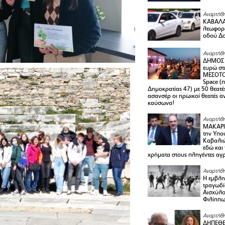
Αναρτήθη
ΚΑΒΑΛΑ 
λεωφορε
οδού Δο
Αναρτήθη
ΔΗΜΟΣ 
ευρώ στ
ΜΕΣΟΤΟ
Space (
Δημοκρατίας 47) με 50 θεατές
ασανσέρ οι ηρωικοί θεατές 
καύσωνα!
Αναρτήθη
ΜΑΚΑΡΙ
την Υπο
Καβαλιώ
εδώ και
χρήματα στους πληγέντες αγ
Αναρτήθη
Η εμβλη
τραγωδί
Αισχύλο
Φιλίππ
Αναρτήθη
ΔΗΠΕΘΕ