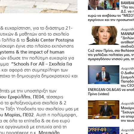
ΒΑΜΒΑΚ
“Πες το
Δ.Σ. να
ευρώ να ανεβάσω τις “ΜΕΣΟΤ
εγκρίνουν και την προσωπικ
 & ευχαρίστηση, για το διάστημα 21-
Αναρτήθη
ευτικών & μαθητών από το σχολείο
ΜΑΝΙΝ
“Δηλώνω
η Γαλλία & το
Šolski Center Postojna
αντίθεσ
πίσκεψη έγινε στο πλαίσιο εκπόνησης
σχεδιαζ
Co2 στον Πρίνο, στο θαλάσσ
systems & the impact of human
της γαλάζιας πολιτείας μας, 
ών έδωσε την πολύτιμη ευκαιρία για
σμαραγδένιου νησιού μας, τ
ραμμα
“Schools For All – Σχολεία Για
Αναρτήθη
ας και αφορά στη συμπερίληψη των
Ο Διεθν
στόχο τη δημιουργία δημοκρατικού και
Σεισμολ
Παπαδόπ
του CEO
ENERGEAN OIL&GAS να αποθ
ητές με την υποστήριξη των
Πρίνο (video)
δου Εριφύλλης
,
ΠΕ04
, τέσσερις
από τα φιλοξενούμενα σχολεία & 2
Αναρτήθη
ην Τάξη Υποδοχής του σχολείου μας με
Μακάριο
“Εκσυγχ
υ Μαρίας, ΠΕ02
. Αυτή η πολύμορφη,
να απαρν
 σε όλα τα επίπεδα & σε ένα ευρύ
την ταυ
ε οργανωτικά με επιτυχία από τη
Αναρτήθη
που προσέφερε η κ.
Μητσιάλη