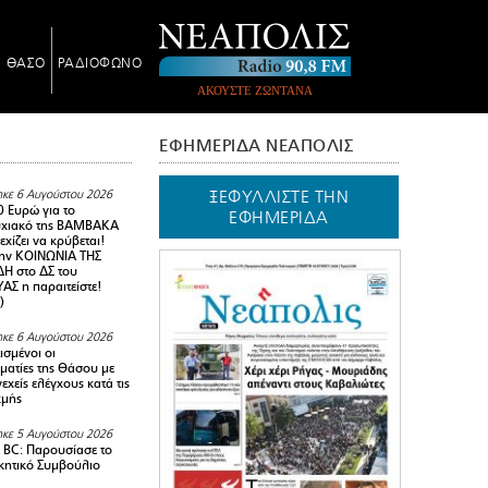
Ν ΘΑΣΟ
ΡΑΔΙΟΦΩΝΟ
ΑΚΟΥΣΤΕ ΖΩΝΤΑΝΑ
ΕΦΗΜΕΡΙΔΑ ΝΕΑΠΟΛΙΣ
ΞΕΦΥΛΛΙΣΤΕ ΤΗΝ
κε 6 Αυγούστου 2026
0 Ευρώ για το
ΕΦΗΜΕΡΙΔΑ
υχιακό της ΒΑΜΒΑΚΑ
χίζει να κρύβεται!
ην ΚΟΙΝΩΝΙΑ ΤΗΣ
Η στο ΔΣ του
Σ η παραιτείστε!
)
κε 6 Αυγούστου 2026
ισμένοι οι
ματίες της Θάσου με
εχείς ελέγχους κατά τις
χμής
κε 5 Αυγούστου 2026
BC: Παρουσίασε το
ικητικό Συμβούλιο