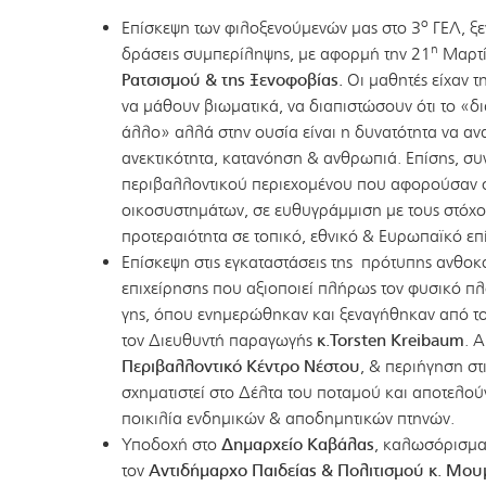
ο
Επίσκεψη των φιλοξενούμενών μας στο 3
ΓΕΛ, ξε
η
δράσεις συμπερίληψης, με αφορμή την 21
Μαρτί
Ρατσισμού & της Ξενοφοβίας.
Οι μαθητές είχαν τ
να μάθουν βιωματικά, να διαπιστώσουν ότι το «δ
άλλο» αλλά στην ουσία είναι η δυνατότητα να α
ανεκτικότητα, κατανόηση & ανθρωπιά. Επίσης, συ
περιβαλλοντικού περιεχομένου που αφορούσαν 
οικοσυστημάτων, σε ευθυγράμμιση με τους στόχ
προτεραιότητα σε τοπικό, εθνικό & Ευρωπαϊκό επ
Επίσκεψη στις εγκαταστάσεις της πρότυπης ανθοκ
επιχείρησης που αξιοποιεί πλήρως τον
φυσικό πλ
γης, όπου ενημερώθηκαν και ξεναγήθηκαν από το
τον Διευθυντή παραγωγής
κ.Torsten Kreibaum
. 
Περιβαλλοντικό Κέντρο Νέστου
, & περιήγηση σ
σχηματιστεί στο Δέλτα του ποταμού και αποτελο
ποικιλία ενδημικών & αποδημητικών πτηνών.
Υποδοχή στο
Δημαρχείο Καβάλας
, καλωσόρισμα
τον
Αντιδήμαρχο Παιδείας & Πολιτισμού κ. Μο