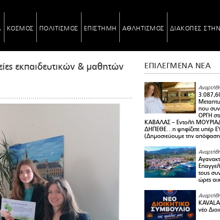
Α
ΚΟΣΜΟΣ
ΠΟΛΙΤΙΣΜΟΣ
ΕΠΙΣΤΗΜΗ
ΑΘΛΗΤΙΣΜΟΣ
ΔΙΑΚΟΠΕΣ ΣΤΗ
ίες εκπαιδευτικών & μαθητών
ΕΠΙΛΕΓΜΕΝΑ ΝΕΑ
Αναρτήθη
3.087,6
Μεταπτ
που συνε
ΟΡΓΗ στ
ΚΑΒΑΛΑΣ – Εντολή ΜΟΥΡΙΑΔ
ΔΗΠΕΘΕ…η ψηφίζετε υπέρ ΕΥΑ
(Δημοσιεύουμε την απόφαση
Αναρτήθη
Αγανακτ
Επαγγελ
τους συν
ώρες αι
Αναρτήθη
KAVALA 
νέο Διο