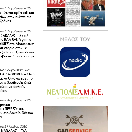
κε 5 Αυγούστου 2026
– Συνύπαρξη ταξί και
ίων στην πιάτσα της
ϊράνης
κε 5 Αυγούστου 2026
ΚΑΒΑΛΑΣ – 37χιλ
ην ΒΑΜΒΑΚΑ για τις
ΙΧΙΕΣ στο Momentum
πλυσταριό στην Ελ.
 (sold out!) και λόγω
ανέβηκαν 5 ορόφους με
κε 5 Αυγούστου 2026
ΟΣ ΛΑΖΑΡΙΔΗΣ – Μετά
υργό Οικογένειας …ο
της βουλευτής ζητά
 τώρα να δοθούν
ρότες
κε 4 Αυγούστου 2026
ματική
α «ΠΕΡΣΕΣ» του
υ στο Αρχαίο Θέατρο
ων
κε 31 Ιουλίου 2026
 ΚΑΒΑΛΑΣ – ΕΥΑ