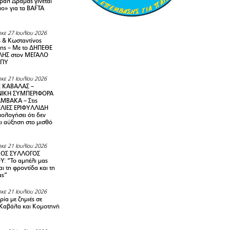
ιβάλ Δράμας γίνεται
ιο» για τα BAFTA
κε 27 Ιουλίου 2026
 & Κωσταντίνος
ης – Με το ΔΗΠΕΘΕ
ΗΣ στον ΜΕΓΑΛΟ
ΜΠΥ
κε 21 Ιουλίου 2026
 ΚΑΒΑΛΑΣ –
ΙΚΗ ΣΥΜΠΕΡΙΦΟΡΑ
ΜΒΑΚΑ – Στις
ΛΙΕΣ ΕΡΙΦΥΛΛΙΔΗ
ολογήσει ότι δεν
ει αύξηση στο μισθό
κε 21 Ιουλίου 2026
ΚΟΣ ΣΥΛΛΟΓΟΣ
Y: “Το αμπέλι μας
αι τη φροντίδα και τη
ας”
κε 21 Ιουλίου 2026
ία με ζημιές σε
Καβάλα και Κομοτηνή