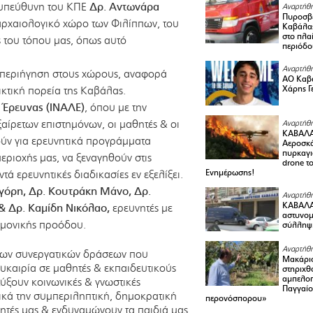
 υπεύθυνη του ΚΠΕ
Δρ. Αντωνάρα
Αναρτήθη
Πυροσβε
ρχαιολογικό χώρο των Φιλίππων, του
Καβάλας
στο πλαί
 του τόπου μας, όπως αυτό
περιόδο
Αναρτήθη
 περιήγηση στους χώρους, αναφορά
ΑΟ Καβά
ικτική πορεία της Καβάλας.
Χάρης Γ
ς Έρευνας (ΙΝΑΛΕ)
, όπου με την
αίρετων επιστημόνων, οι μαθητές & οι
Αναρτήθη
ΚΑΒΑΛΑ
ούν για ερευνητικά προγράμματα
Αεροσκά
πυρκαγι
εριοχής μας, να ξεναγηθούν στις
drone τ
Ενημέρωσης!
τά ερευνητικές διαδικασίες εν εξελίξει.
γόρη, Δρ. Κουτράκη Μάνο, Δρ.
Αναρτήθη
ΚΑΒΑΛΑ 
& Δρ. Καμίδη Νικόλαο,
ερευνητές με
αστυνομι
ημονικής προόδου.
σύλληψ
Αναρτήθη
α των συνεργατικών δράσεων που
Μακάριο
υκαιρία σε μαθητές & εκπαιδευτικούς
στηριχθ
αμπελοπ
ύξουν κοινωνικές & γνωστικές
Παγγαίο
ικά την συμπεριληπτική, δημοκρατική
περονόσπορου»
τές μας & ενδυναμώνουν τα παιδιά μας