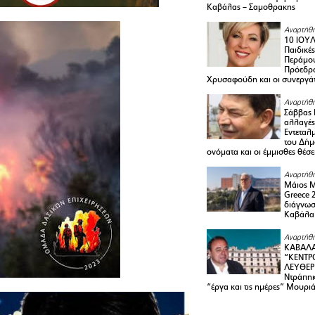
Καβάλας – Σαμοθρακης
Αναρτήθη
10 ΙΟΥΛ
Παιδικέ
Περάμου
Πρόεδρ
Χρυσαφούδη και οι συνεργάτ
Αναρτήθη
Σάββας 
αλλαγές
Εντεταλ
του Δήμ
ονόματα και οι έμμισθες θέσε
Αναρτήθη
Μάιος 
Greece 
διάγνωσ
Καβάλα
Αναρτήθη
ΚΑΒΑΛΑ
“ΚΕΝΤΡ
ΛΕΥΘΕΡ
Ντράπηκ
“έργα και τις ημέρες” Μουρι