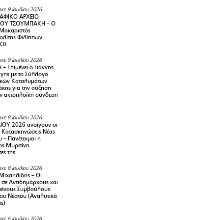
κε 9 Ιουλίου 2026
ΑΦΙΚΟ ΑΡΧΕΙΟ
ΟΥ ΤΣΟΥΜΠΑΚΗ – Ο
 Μακαριστός
λίτης Φιλίππων
ΙΟΣ
κε 9 Ιουλίου 2026
– Επιμένει ο Γιάννης
γης με το Σύλλογο
ικών Καταλυμάτων
κης για την αύξηση
ην ακτοπλοϊκή σύνδεση
κε 8 Ιουλίου 2026
ΙΟΥ 2026 ανοίγουν οι
ς Κατασκηνώσεις Νέας
 – Πανέτοιμοι η
ος Μυρσίνη
ες της
κε 8 Ιουλίου 2026
Μιχαηλίδης – Οι
 σε Αντιδημάρχους και
μένους Συμβούλους
ου Νέστου (Αναλυτικά
ις)
κε 6 Ιουλίου 2026