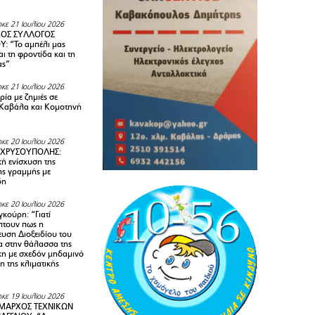
κε 21 Ιουλίου 2026
ΚΟΣ ΣΥΛΛΟΓΟΣ
Y: “Το αμπέλι μας
αι τη φροντίδα και τη
ας”
κε 21 Ιουλίου 2026
ία με ζημιές σε
Καβάλα και Κομοτηνή
κε 20 Ιουλίου 2026
 ΧΡΥΣΟΥΠΟΛΗΣ:
κή ενίσχυση της
ής γραμμής με
δη
κε 20 Ιουλίου 2026
κούρη: “Γιατί
τουν πως η
υση Διοξειδίου του
 στην θάλασσα της
κη με σχεδόν μηδαμινό
 της κλιματικής
κε 19 Ιουλίου 2026
ΜΑΡΧΟΣ ΤΕΧΝΙΚΩΝ