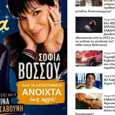
ΕΡΓΩΝ Π
υπάρχει
πρόθεση
γηπέδου Κοκκινοχώματος”
Αναρτήθη
69ο ΦΕΣ
ΝΤΡΟΠΙ
ΚΑΒΑΛΑ 
Διευθύ
εξαπατώντας από το 2022 το 
να αυξήσει τις αποδοχές της
εχθές στους Φιλίππους)
Αναρτήθη
Πυροσβε
Καβάλας
στο πλαί
περιόδο
Αναρτήθη
ΑΟ Καβά
Χάρης Γ
Αναρτήθη
ΚΑΒΑΛΑ
Αεροσκά
πυρκαγι
drone τ
Ενημέρωσης!