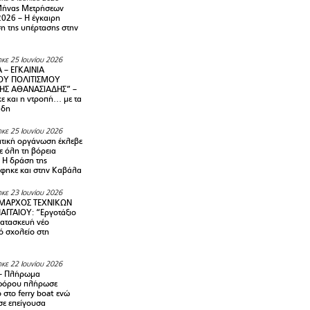
Μήνας Μετρήσεων
2026 – H έγκαιρη
η της υπέρτασης στην
κε 25 Ιουνίου 2026
 – ΕΓΚΑΙΝΙΑ
ΟΥ ΠΟΛΙΤΙΣΜΟΥ
ΗΣ ΑΘΑΝΑΣΙΑΔΗΣ” –
ε και η ντροπή… με τα
άδη
κε 25 Ιουνίου 2026
τική οργάνωση έκλεβε
ε όλη τη βόρεια
 Η δράση της
φηκε και στην Καβάλα
κε 23 Ιουνίου 2026
ΜΑΡΧΟΣ ΤΕΧΝΙΚΩΝ
ΑΓΓΑΙΟΥ: “Εργοτάξιο
κατασκευή νέο
ό σχολείο στη
κε 22 Ιουνίου 2026
– Πλήρωμα
φόρου πλήρωσε
ο στο ferry boat ενώ
σε επείγουσα