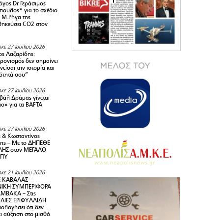
όγος Dr Γεράσιμος
ουλος* για το σχέδιο
 M.Ρήγα της
ηκεύσει CO2 στον
κε 27 Ιουλίου 2026
ς Λαζαρίδης:
ρονισμός δεν σημαίνει
είσαι την ιστορία και
τότητά σου”
κε 27 Ιουλίου 2026
ιβάλ Δράμας γίνεται
ιο» για τα BAFTA
κε 27 Ιουλίου 2026
 & Κωσταντίνος
ης – Με το ΔΗΠΕΘΕ
ΗΣ στον ΜΕΓΑΛΟ
ΜΠΥ
κε 21 Ιουλίου 2026
 ΚΑΒΑΛΑΣ –
ΙΚΗ ΣΥΜΠΕΡΙΦΟΡΑ
ΜΒΑΚΑ – Στις
ΛΙΕΣ ΕΡΙΦΥΛΛΙΔΗ
ολογήσει ότι δεν
ει αύξηση στο μισθό