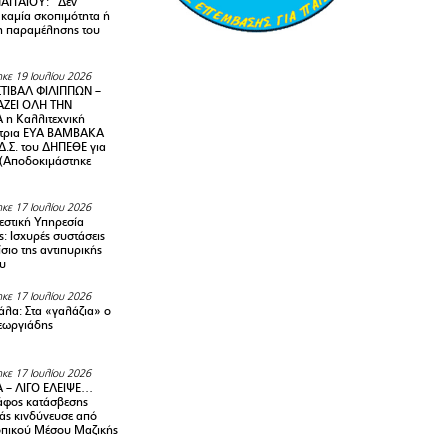
ΑΓΓΑΙΟΥ: “Δεν
 καμία σκοπιμότητα ή
 παραμέλησης του
κε 19 Ιουλίου 2026
ΤΙΒΑΛ ΦΙΛΙΠΠΩΝ –
ΑΖΕΙ ΟΛΗ ΤΗΝ
η Καλλιτεχνική
ντρια ΕΥΑ ΒΑΜΒΑΚΑ
Δ.Σ. του ΔΗΠΕΘΕ για
! (Αποδοκιμάστηκε
κε 17 Ιουλίου 2026
στική Υπηρεσία
: Ισχυρές συστάσεις
σιο της αντιπυρικής
υ
κε 17 Ιουλίου 2026
λα: Στα «γαλάζια» ο
εωργιάδης
κε 17 Ιουλίου 2026
 – ΛΙΓΟ ΕΛΕΙΨΕ…
φος κατάσβεσης
άς κινδύνευσε από
οπικού Μέσου Μαζικής