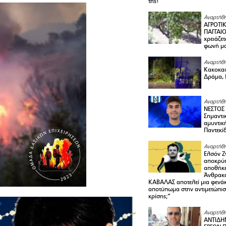
της!
Αναρτήθη
ΑΓΡΟΤΙ
ΠΑΓΓΑΙΟ
χρειάζετ
φωνή μ
Αναρτήθη
Κακοκαιρ
Δράμα, 
Αναρτήθη
ΝΕΣΤΟΣ
Σημαντι
αμυντικ
Παντεκί
Αναρτήθη
Ελσόν Ζγ
αποκρύπ
αποθήκε
Άνθρακα
ΚΑΒΑΛΑΣ αποτελεί μια φενά
αποτύπωμα στην αντιμετώπιση
κρίσης;”
Αναρτήθη
ΑΝΤΙΔΗ