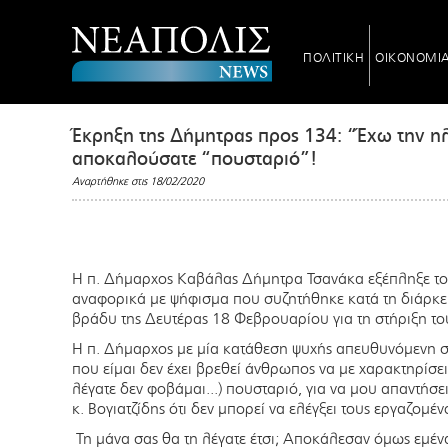
ΠΟΛΙΤΙΚΗ
ΟΙΚΟΝΟΜΙ
Έκρηξη της Δήμητρας προς 134: “Έχω την ηλι
αποκαλούσατε “πουσταριό”!
Αναρτήθηκε στις 18/02/2020
Η π. Δήμαρχος Καβάλας Δήμητρα Τσανάκα εξέπληξε του
αναφορικά με ψήφισμα που συζητήθηκε κατά τη διάρκε
βράδυ της Δευτέρας 18 Φεβρουαρίου για τη στήριξη το
Η π. Δήμαρχος με μία κατάθεση ψυχής απευθυνόμενη σ
που είμαι δεν έχει βρεθεί άνθρωπος να με χαρακτηρίσε
λέγατε δεν φοβάμαι...) πουσταριό, για να μου απαντήσ
κ.
Βογιατζίδης ότι δεν μπορεί να ελέγξει τους εργαζομέν
Τη μάνα σας θα τη λέγατε έτσι; Αποκάλεσαν όμως εμέν