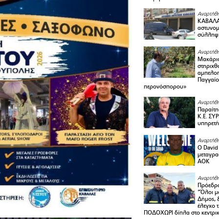
Αναρτήθη
ΚΑΒΑΛΑ 
αστυνομι
σύλληψ
Αναρτήθη
Μακάριο
στηριχθ
αμπελοπ
Παγγαίο
περονόσπορου»
Αναρτήθη
Παραίτη
Κ.Ε. ΣΥ
υπηρετή
Αναρτήθη
Ο David 
μεταγρα
ΑΟΚ
Αναρτήθη
Πρόεδρο
“Όλοι μ
Δήμος, 
έλεγχο 
ΠΟΔΟΧΩΡΙ δίπλα στο κεντρικ