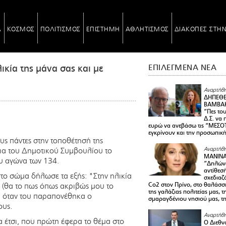
Α
ΚΟΣΜΟΣ
ΠΟΛΙΤΙΣΜΟΣ
ΕΠΙΣΤΗΜΗ
ΑΘΛΗΤΙΣΜΟΣ
ΔΙΑΚΟΠΕΣ ΣΤΗ
κία της μάνα σας και με
ΕΠΙΛΕΓΜΕΝΑ ΝΕΑ
Αναρτήθη
ΔΗΠΕΘΕ
ΒΑΜΒΑΚ
“Πες το
Δ.Σ. να
ευρώ να ανεβάσω τις “ΜΕΣΟΤ
εγκρίνουν και την προσωπικ
ς πάντες στην τοποθέτησή της
ια του Δημοτικού Συμβουλίου το
Αναρτήθη
ΜΑΝΙΝ
υ αγώνα των 134.
“Δηλώνω
αντίθεσ
το σώμα δήλωσε τα εξής: "Στην ηλικία
σχεδιαζ
ι (θα το πως όπως ακριβώς μου το
Co2 στον Πρίνο, στο θαλάσσ
της γαλάζιας πολιτείας μας, 
ει όταν του παραπονέθηκα ο
σμαραγδένιου νησιού μας, τ
ους.
Αναρτήθη
α έτσι, που πρώτη έφερα το θέμα στο
Ο Διεθν