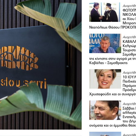
Αναρτήθη
ΦΩΤΟΓΡ
ΝΙΚΟΛΑ
εκ Χίου
Μητροπο
Νεαπόλεως Θάσου ΠΡΟΚΟΠ
Αναρτήθη
ΚΑΒΑΛΑ 
Κελγιώρ
Τουριστ
Σαμοθρά
της κίνησης στην αγορά με τ
Καβάλας – Σαμοθρακης
Αναρτήθη
10 ΙΟΥΛ
Παιδικέ
Περάμου
Πρόεδρ
Χρυσαφούδη και οι συνεργάτ
Αναρτήθη
Σάββας 
αλλαγές
Εντεταλ
του Δήμ
ονόματα και οι έμμισθες θέσε
Αναρτήθη