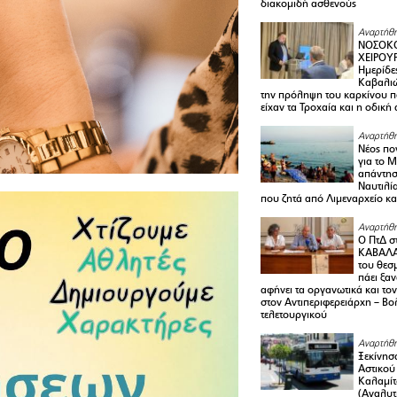
διακομιδή ασθενούς
Αναρτήθη
ΝΟΣΟΚΟ
ΧΕΙΡΟΥ
Ημερίδε
Καβαλιώ
την πρόληψη του καρκίνου π
είχαν τα Τροχαία και η οδική
Αναρτήθη
Νέος πο
για το 
απάντη
Ναυτιλία
που ζητά από Λιμεναρχείο κα
Αναρτήθη
Ο ΠτΔ σ
ΚΑΒΑΛΑ
του θεσ
πάει ξα
αφήνει τα οργανωτικά και το
στον Αντιπεριφερειάρχη – Βο
τελετουργικού
Αναρτήθη
Ξεκίνησ
Αστικού
Καλαμίτ
(Αναλυτ