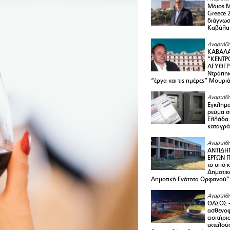
Μάιος 
Greece 
διάγνωσ
Καβάλα
Αναρτήθη
ΚΑΒΑΛΑ
“ΚΕΝΤΡ
ΛΕΥΘΕΡ
Ντράπηκ
“έργα και τις ημέρες” Μουρι
Αναρτήθη
Εγκλημα
ρεύμα σ
Ελλάδα.
καταγρά
Αναρτήθη
ΑΝΤΙΔΗ
ΕΡΓΩΝ Π
το υπό 
Δημοτικ
Δημοτική Ενότητα Ορφανού”
Αναρτήθη
ΘΑΣΟΣ 
ασθενο
εισιτήρι
εκτελού