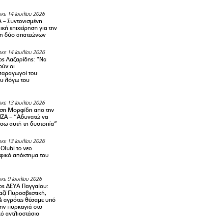
κε 14 Ιουλίου 2026
– Συντονισμένη
κή επιχείρηση για την
η δύο απατεώνων
κε 14 Ιουλίου 2026
ς Λαζαρίδης: “Να
ούν οι
αραγωγοί του
υ λόγω του
κε 13 Ιουλίου 2026
ση Μορφίδη απο την
ΡΙΖΑ – “Αδυνατώ να
σω αυτή τη δυστοπία”
κε 13 Ιουλίου 2026
Olubi το νεο
φικό απόκτημα του
κε 9 Ιουλίου 2026
ς ΔΕΥΑ Παγγαίου:
αζί Πυροσβεστική,
& αγρότες θέσαμε υπό
την πυρκαγιά στο
ό αντλιοστάσιο