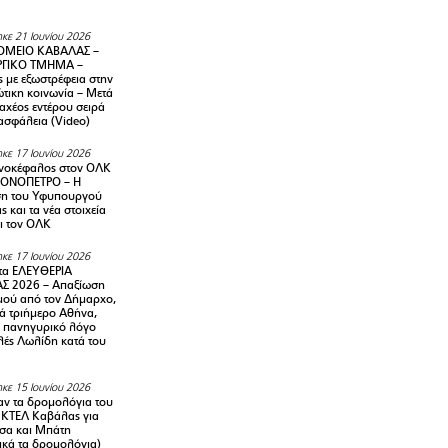
κε 21 Ιουνίου 2026
ΜΕΙΟ ΚΑΒΑΛΑΣ –
ΡΓΙΚΟ ΤΜΗΜΑ –
ς με εξωστρέφεια στην
τικη κοινωνία – Μετά
αχέος εντέρου σειρά
 ασφάλεια (Video)
κε 17 Ιουνίου 2026
νοκέφαλος στον ΟΛΚ
ΜΟΝΟΠΕΤΡΟ – Η
ση του Υφυπουργού
ς και τα νέα στοιχεία
ι τον ΟΛΚ
κε 17 Ιουνίου 2026
τα ΕΛΕΥΘΕΡΙΑ
Σ 2026 – Απαξίωση
μού από τον Δήμαρχο,
νά τριήμερο Αθήνα,
ν πανηγυρικό λόγο
λές Λωλίδη κατά του
κε 15 Ιουνίου 2026
αν τα δρομολόγια του
 ΚΤΕΛ Καβάλας για
σα και Μπάτη
ικά τα δρομολόγια)