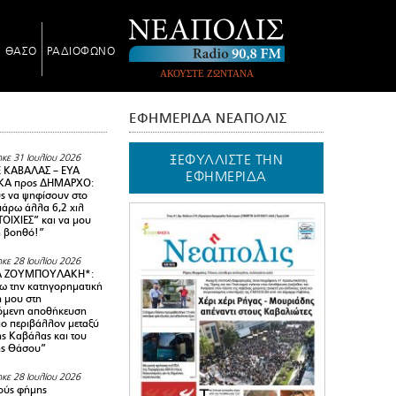
Ν ΘΑΣΟ
ΡΑΔΙΟΦΩΝΟ
ΑΚΟΥΣΤΕ ΖΩΝΤΑΝΑ
ΕΦΗΜΕΡΙΔΑ ΝΕΑΠΟΛΙΣ
ΞΕΦΥΛΛΙΣΤΕ ΤΗΝ
κε 31 Ιουλίου 2026
 ΚΑΒΑΛΑΣ – ΕΥΑ
ΕΦΗΜΕΡΙΔΑ
Α προς ΔΗΜΑΡΧΟ:
υς να ψηφίσουν στο
 πάρω άλλα 6,2 χιλ
ΟΙΧΙΕΣ” και να μου
ή βοηθό!”
κε 28 Ιουλίου 2026
Α ΖΟΥΜΠΟΥΛΑΚΗ*:
 την κατηγορηματική
ή μου στη
όμενη αποθήκευση
ιο περιβάλλον μεταξύ
της Καβάλας και του
ης Θάσου”
κε 28 Ιουλίου 2026
ούς φήμης