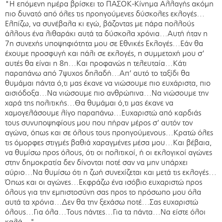
"Η επόμενη ημέρα βρίσκει το ΠΑΣΟΚ-Κίνημα Αλλαγής ακόμη
πιο δυνατό από όλες τις προηγούμενες δύσκολες εκλογές…
Ελπίζω, να συνέβαλα κι εγώ, βάζοντας με πάρα πολλούς
άλλους ένα λιθαράκι αυτά τα δύσκολα χρόνια…Αυτή ήταν η
7η συνεχής υποψηφιότητα μου σε Εθνικές Εκλογές…Εάν θα
έχουμε προσφυγή και πάλι σε εκλογές, η συμμετοχή μου σ’
αυτές θα είναι η 8η…Και προφανώς η τελευταία…Κάτι
παραπάνω από 7ψυχος δηλαδή…Απ’ αυτό το ταξίδι θα
θυμάμαι πάντα ό,τι μας έκανε να νιώσουμε πιο ευχάριστα, πιο
αισιόδοξα…Να νιώσουμε πιο ανθρώπινα…Να νιώσουμε την
χαρά της πολιτικής…Θα θυμάμαι ό,τι μας έκανε να
χαμογελάσουμε λίγο παραπάνω…Ευχαριστώ από καρδιάς
τους συνυποψηφίους μου που πήραν μέρος σ’ αυτόν τον
αγώνα, όπως και σε όλους τους προηγούμενους…Κρατώ όλες
τις όμορφες στιγμές βαθιά χαραγμένες μέσα μου…Και βέβαια,
να θυμίσω προς όλους, ότι οι πολιτικοί, ή οι εκλογικοί αγώνες
στην δημοκρατία δεν δίνονται ποτέ σαν να μην υπάρχει
αύριο…Να θυμίσω ότι η ζωή συνεχίζεται και μετά τις εκλογές…
Όπως και οι αγώνες…Εκφράζω ένα ισόβιο ευχαριστώ προς
όλους για την εμπιστοσύνη σας προς το πρόσωπο μου όλα
αυτά τα χρόνια…Δεν θα την ξεχάσω ποτέ…Σας ευχαριστώ
όλους…Για όλα…Τους πάντες…Για τα πάντα…Να είστε όλοι
καλά…"