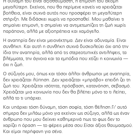
Η δύναμή του είναι αξιοθαύμαστη, η επιμονή του ακόμη
μεγαλύτερη. Εκείνος, που θα περίμενε κανείς να χρειάζεται
βοήθεια, είναι συχνά αυτός που προσφέρει τη μεγαλύτερη
στήριξη. Με διδάσκει χωρίς να προσπαθεί. Μου μαθαίνει τι
σημαίνει επιμονή, τι σημαίνει να αντιμετωπίζεις τη ζωή χωρίς
παράπονο, αλλά με αξιοπρέπεια και χαμόγελο.
Η αναπηρία δεν είναι μειονέκτημα. Δεν είναι αδυναμία. Είναι
συνθήκη. Και αυτή η συνθήκη συχνά δυσκολεύει όχι από την
ίδια την αναπηρία, αλλά από τις στερεοτυπικές αντιλήψεις, τα
βλέμματα, την άγνοια και τα εμπόδια που χτίζει η κοινωνία —
όχι η ζωή.
Ο σύζυγός μου, όπως και τόσοι άλλοι άνθρωποι με αναπηρία,
δεν χρειάζεται λύπηση. Δεν χρειάζεται «μπράβο» επειδή ζει τη
ζωή του. Χρειάζεται ισότητα, πρόσβαση, κατανόηση, σεβασμό.
Χρειάζεται μια κοινωνία που δεν θα βλέπει μόνο το τι λείπει,
αλλά το τι υπάρχει.
Και υπάρχει τόση δύναμη, τόση σοφία, τόση θέληση.Γι’ αυτό
σήμερα δεν μιλάω μόνο για εκείνον ως σύζυγο, αλλά ως έναν
άνθρωπο που μου δείχνει καθημερινά πως το φως δεν το
χαρίζει η όραση — το φέρεις μέσα σου.Είσαι άξιος θαυμασμού.
Και είμαι περήφανη για σένα.