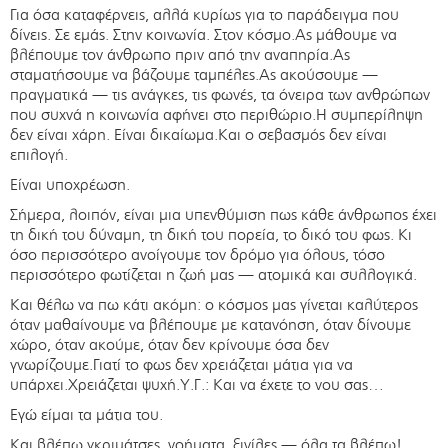
Για όσα καταφέρνεις, αλλά κυρίως για το παράδειγμα που
δίνεις. Σε εμάς. Στην κοινωνία. Στον κόσμο.Ας μάθουμε να
βλέπουμε τον άνθρωπο πριν από την αναπηρία.Ας
σταματήσουμε να βάζουμε ταμπέλες.Ας ακούσουμε —
πραγματικά — τις ανάγκες, τις φωνές, τα όνειρα των ανθρώπων
που συχνά η κοινωνία αφήνει στο περιθώριο.Η συμπερίληψη
δεν είναι χάρη. Είναι δικαίωμα.Και ο σεβασμός δεν είναι
επιλογή.
Είναι υποχρέωση.
Σήμερα, λοιπόν, είναι μια υπενθύμιση πως κάθε άνθρωπος έχει
τη δική του δύναμη, τη δική του πορεία, το δικό του φως. Κι
όσο περισσότερο ανοίγουμε τον δρόμο για όλους, τόσο
περισσότερο φωτίζεται η ζωή μας — ατομικά και συλλογικά.
Και θέλω να πω κάτι ακόμη: ο κόσμος μας γίνεται καλύτερος
όταν μαθαίνουμε να βλέπουμε με κατανόηση, όταν δίνουμε
χώρο, όταν ακούμε, όταν δεν κρίνουμε όσα δεν
γνωρίζουμε.Γιατί το φως δεν χρειάζεται μάτια για να
υπάρχει.Χρειάζεται ψυχή.Υ.Γ.: Και να έχετε το νου σας…
Εγώ είμαι τα μάτια του.
Και βλέπω γκριμάτσες, νοήματα, ξινίλες — όλα τα βλέπω!