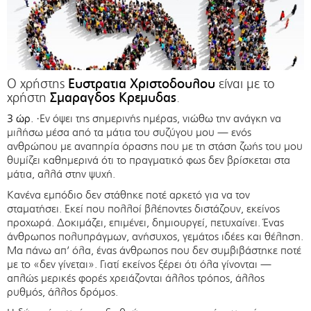
Ευστρατια Χριστοδουλου
Ο χρήστης
είναι με το
Σμαραγδος Κρεμυδας
χρήστη
.
3 ώρ.
·Εν όψει της σημερινής ημέρας, νιώθω την ανάγκη να
μιλήσω μέσα από τα μάτια του συζύγου μου — ενός
ανθρώπου με αναπηρία όρασης που με τη στάση ζωής του μου
θυμίζει καθημερινά ότι το πραγματικό φως δεν βρίσκεται στα
μάτια, αλλά στην ψυχή.
Κανένα εμπόδιο δεν στάθηκε ποτέ αρκετό για να τον
σταματήσει. Εκεί που πολλοί βλέποντες διστάζουν, εκείνος
προχωρά. Δοκιμάζει, επιμένει, δημιουργεί, πετυχαίνει. Ένας
άνθρωπος πολυπράγμων, ανήσυχος, γεμάτος ιδέες και θέληση.
Μα πάνω απ’ όλα, ένας άνθρωπος που δεν συμβιβάστηκε ποτέ
με το «δεν γίνεται». Γιατί εκείνος ξέρει ότι όλα γίνονται —
απλώς μερικές φορές χρειάζονται άλλος τρόπος, άλλος
ρυθμός, άλλος δρόμος.