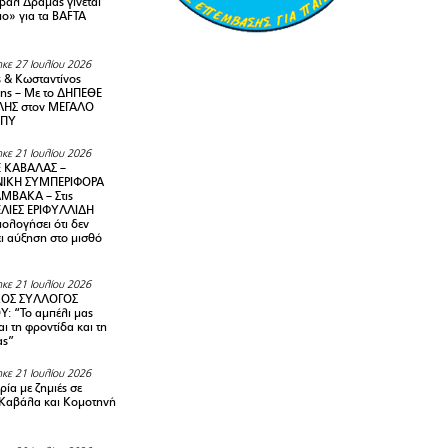
ιβάλ Δράμας γίνεται
ιο» για τα BAFTA
κε 27 Ιουλίου 2026
 & Κωσταντίνος
ης – Με το ΔΗΠΕΘΕ
ΗΣ στον ΜΕΓΑΛΟ
ΜΠΥ
κε 21 Ιουλίου 2026
 ΚΑΒΑΛΑΣ –
ΙΚΗ ΣΥΜΠΕΡΙΦΟΡΑ
ΜΒΑΚΑ – Στις
ΛΙΕΣ ΕΡΙΦΥΛΛΙΔΗ
ολογήσει ότι δεν
ει αύξηση στο μισθό
κε 21 Ιουλίου 2026
ΚΟΣ ΣΥΛΛΟΓΟΣ
Y: “Το αμπέλι μας
αι τη φροντίδα και τη
ας”
κε 21 Ιουλίου 2026
ία με ζημιές σε
Καβάλα και Κομοτηνή