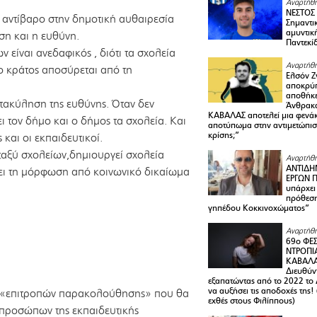
Αναρτήθη
ΝΕΣΤΟΣ
 αντίβαρο στην δημοτική αυθαιρεσία
Σημαντι
αμυντικ
ση και η ευθύνη.
Παντεκί
 είναι ανεδαφικός , διότι τα σχολεία
Αναρτήθη
ο κράτος αποσύρεται από τη
Ελσόν Ζγ
αποκρύπ
αποθήκε
ετακύληση της ευθύνης. Όταν δεν
Άνθρακα
ΚΑΒΑΛΑΣ αποτελεί μια φενά
ι τον δήμο και ο δήμος τα σχολεία. Και
αποτύπωμα στην αντιμετώπιση
κρίσης;”
 και οι εκπαιδευτικοί.
εταξύ σχολείων,δημιουργεί σχολεία
Αναρτήθη
ΑΝΤΙΔΗ
πει τη μόρφωση από κοινωνικό δικαίωμα
ΕΡΓΩΝ Π
υπάρχει
πρόθεση
γηπέδου Κοκκινοχώματος”
Αναρτήθη
69ο ΦΕΣ
ΝΤΡΟΠΙ
ΚΑΒΑΛΑ 
Διευθύ
εξαπατώντας από το 2022 το 
να αυξήσει τις αποδοχές της
ω «επιτροπών παρακολούθησης» που θα
εχθές στους Φιλίππους)
κπροσώπων της εκπαιδευτικής