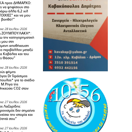
Α προς ΔΗΜΑΡΧΟ:
υς να ψηφίσουν στο
 πάρω άλλα 6,2 χιλ
ΟΙΧΙΕΣ” και να μου
ή βοηθό!”
κε 28 Ιουλίου 2026
Α ΖΟΥΜΠΟΥΛΑΚΗ*:
 την κατηγορηματική
ή μου στη
όμενη αποθήκευση
ιο περιβάλλον μεταξύ
της Καβάλας και του
ης Θάσου”
κε 28 Ιουλίου 2026
ούς φήμης
όγος Dr Γεράσιμος
ουλος* για το σχέδιο
 M.Ρήγα της
ηκεύσει CO2 στον
κε 27 Ιουλίου 2026
ς Λαζαρίδης:
ρονισμός δεν σημαίνει
είσαι την ιστορία και
τότητά σου”
κε 27 Ιουλίου 2026