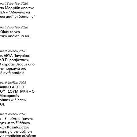
κε 13 Ιουλίου 2026
ση Μορφίδη απο την
ΡΙΖΑ – “Αδυνατώ να
σω αυτή τη δυστοπία”
κε 13 Ιουλίου 2026
Olubi το νεο
φικό απόκτημα του
κε 9 Ιουλίου 2026
ς ΔΕΥΑ Παγγαίου:
αζί Πυροσβεστική,
& αγρότες θέσαμε υπό
την πυρκαγιά στο
ό αντλιοστάσιο
κε 9 Ιουλίου 2026
ΑΦΙΚΟ ΑΡΧΕΙΟ
ΟΥ ΤΣΟΥΜΠΑΚΗ – Ο
 Μακαριστός
λίτης Φιλίππων
ΙΟΣ
κε 9 Ιουλίου 2026
– Επιμένει ο Γιάννης
γης με το Σύλλογο
ικών Καταλυμάτων
κης για την αύξηση
ην ακτοπλοϊκή σύνδεση