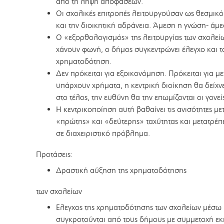
από τη λήψη αποφάσεων.
Οι σχολικές επιτροπές λειτουργούσαν ως θεσμικό
και την διοικητική αδράνεια. Άμεση η γνώση- άμε
Ο «εξορθολογισμός» της λειτουργίας των σχολείων
χάνουν φωνή, ο δήμος συγκεντρώνει έλεγχο και τ
χρηματοδότηση.
Δεν πρόκειται για εξοικονόμηση. Πρόκειται για μ
υπάρχουν χρήματα, η κεντρική διοίκηση θα δείχνε
στο τέλος, την ευθύνη θα την επωμίζονται οι γονείς
Η κεντρικοποίηση αυτή βαθαίνει τις ανισότητες μ
«πρώτης» και «δεύτερης» ταχύτητας και μετατρέ
σε διαχειριστικό πρόβλημα.
Προτάσεις:
Δραστική αύξηση της χρηματοδότησης
των σχολείων
Ελεγχος της χρηματοδότησης των σχολείων μέσ
συγκροτούνται από τους δήμους με συμμετοχή ε