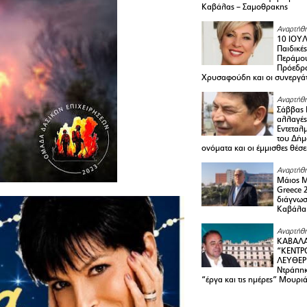
Καβάλας – Σαμοθρακης
Αναρτήθη
10 ΙΟΥΛ
Παιδικέ
Περάμου
Πρόεδρ
Χρυσαφούδη και οι συνεργάτ
Αναρτήθη
Σάββας 
αλλαγές
Εντεταλ
του Δήμ
ονόματα και οι έμμισθες θέσε
Αναρτήθη
Μάιος 
Greece 
διάγνωσ
Καβάλα
Αναρτήθη
ΚΑΒΑΛΑ
“ΚΕΝΤΡ
ΛΕΥΘΕΡ
Ντράπηκ
“έργα και τις ημέρες” Μουρι