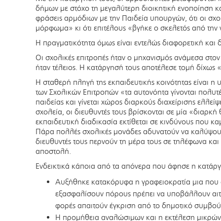
δήμων με στόχο τη μεγαλύτερη διοικητική ενοποίηση κα
φράσεις αρμόδιων με την Παιδεία υπουργών, ότι οι σχο
μόρφωμα» κι ότι επιτέλους «βγήκε ο σκελετός από την
Η πραγματικότητα όμως είναι εντελώς διαφορετική και 
Οι σχολικές επιτροπές ήταν ο μηχανισμός ανάμεσα στον
ήταν τέλειος. Η κατάργησή τους αποτέλεσε τομή δίχως 
Η σταθερή πληγή της εκπαιδευτικής κοινότητας είναι 
των Σχολικών Επιτροπών «τα αυτονόητα γίνονται πολυτέλ
παιδείας και γίνεται χώρος διαρκούς διαχείρισης ελλεί
σχολεία, οι διευθυντές τους βρίσκονται σε μία «διαρκή
εκπαιδευτική διαδικασία εκτίθεται σε κινδύνους που κα
Πάρα πολλές σχολικές μονάδες αδυνατούν να καλύψουν
διευθυντές τους περνούν τη μέρα τους σε τηλέφωνα και
αποστολή.
Ενδεικτικά κάποια από τα απόνερα που άφησε η κατάρ
Αυξήθηκε κατακόρυφα η γραφειοκρατία μια που ο
εξασφαλίσουν πόρους πρέπει να υποβάλλουν αιτ
φορές απαιτούν έγκριση από το δημοτικό συμβού
Η προμήθεια αναλώσιμων και η εκτέλεση μικρών