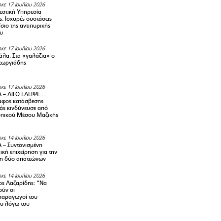
κε 17 Ιουλίου 2026
στική Υπηρεσία
: Ισχυρές συστάσεις
σιο της αντιπυρικής
υ
κε 17 Ιουλίου 2026
λα: Στα «γαλάζια» ο
εωργιάδης
κε 17 Ιουλίου 2026
 – ΛΙΓΟ ΕΛΕΙΨΕ…
φος κατάσβεσης
άς κινδύνευσε από
οπικού Μέσου Μαζικής
κε 14 Ιουλίου 2026
– Συντονισμένη
κή επιχείρηση για την
η δύο απατεώνων
κε 14 Ιουλίου 2026
ς Λαζαρίδης: “Να
ούν οι
αραγωγοί του
υ λόγω του