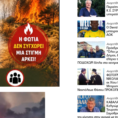
Αναρτήθη
Παραίτη
Κ.Ε. ΣΥ
υπηρετή
Αναρτήθη
Ο David 
μεταγρα
ΑΟΚ
Αναρτήθη
Πρόεδρο
“Όλοι μ
Δήμος, 
έλεγχο 
ΠΟΔΟΧΩΡΙ δίπλα στο κεντρικ
Αναρτήθη
ΦΩΤΟΓΡ
ΝΙΚΟΛΑ
εκ Χίου
Μητροπο
Νεαπόλεως Θάσου ΠΡΟΚΟΠ
Αναρτήθη
ΚΑΒΑΛΑ 
Κελγιώρ
Τουριστ
Σαμοθρά
της κίνησης στην αγορά με τ