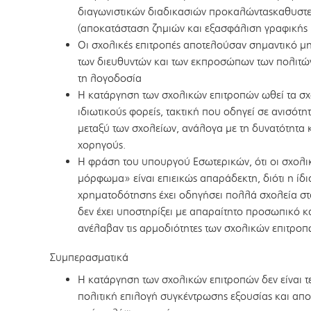
διαγωνιστικών διαδικασιών προκαλώνταςκαθυστερ
(αποκατάσταση ζημιών και εξασφάλιση γραφικής 
Οι σχολικές επιτροπές αποτελούσαν σημαντικό μη
των διευθυντών και των εκπροσώπων των πολιτών
τη λογοδοσία
Η κατάργηση των σχολικών επιτροπών ωθεί τα σ
ιδιωτικούς φορείς, τακτική που οδηγεί σε ανισό
μεταξύ των σχολείων, ανάλογα με τη δυνατότητα
χορηγούς.
Η φράση του υπουργού Εσωτερικών, ότι οι σχολικ
μόρφωμα» είναι επιεικώς απαράδεκτη, διότι η ί
χρηματοδότησης έχει οδηγήσει πολλά σχολεία στα
δεν έχει υποστηρίξει με απαραίτητο προσωπικό κ
ανέλαβαν τις αρμοδιότητες των σχολικών επιτροπ
Συμπερασματικά
Η κατάργηση των σχολικών επιτροπών δεν είναι τε
πολιτική επιλογή συγκέντρωσης εξουσίας και απο