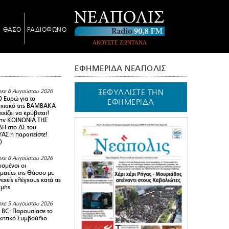
Ν ΘΑΣΟ
ΡΑΔΙΟΦΩΝΟ
ΑΚΟΥΣΤΕ ΖΩΝΤΑΝΑ
ΕΦΗΜΕΡΙΔΑ ΝΕΑΠΟΛΙΣ
ΞΕΦΥΛΛΙΣΤΕ ΤΗΝ
κε 6 Αυγούστου 2026
0 Ευρώ για το
ΕΦΗΜΕΡΙΔΑ
υχιακό της ΒΑΜΒΑΚΑ
χίζει να κρύβεται!
ην ΚΟΙΝΩΝΙΑ ΤΗΣ
Η στο ΔΣ του
Σ η παραιτείστε!
)
κε 6 Αυγούστου 2026
ισμένοι οι
ματίες της Θάσου με
εχείς ελέγχους κατά τις
χμής
κε 5 Αυγούστου 2026
BC: Παρουσίασε το
ικητικό Συμβούλιο