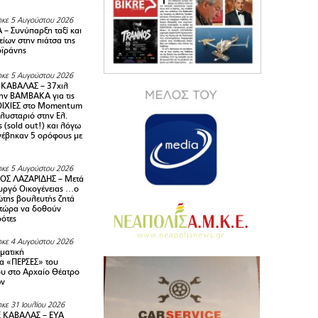
κε 5 Αυγούστου 2026
– Συνύπαρξη ταξί και
ίων στην πιάτσα της
ϊράνης
κε 5 Αυγούστου 2026
ΚΑΒΑΛΑΣ – 37χιλ
ην ΒΑΜΒΑΚΑ για τις
ΙΧΙΕΣ στο Momentum
πλυσταριό στην Ελ.
 (sold out!) και λόγω
ανέβηκαν 5 ορόφους με
κε 5 Αυγούστου 2026
ΟΣ ΛΑΖΑΡΙΔΗΣ – Μετά
υργό Οικογένειας …ο
της βουλευτής ζητά
 τώρα να δοθούν
ρότες
κε 4 Αυγούστου 2026
ματική
α «ΠΕΡΣΕΣ» του
υ στο Αρχαίο Θέατρο
ων
κε 31 Ιουλίου 2026
 ΚΑΒΑΛΑΣ – ΕΥΑ