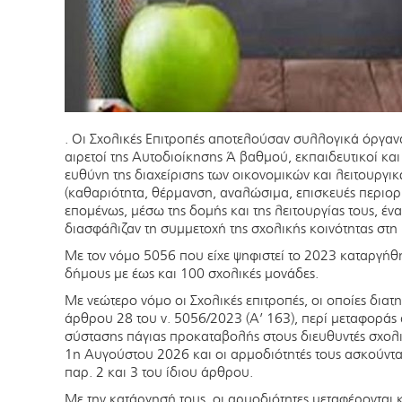
. Οι Σχολικές Επιτροπές αποτελούσαν συλλογικά όργαν
αιρετοί της Αυτοδιοίκησης Ά βαθμού, εκπαιδευτικοί κα
ευθύνη της διαχείρισης των οικονομικών και λειτουργ
(καθαριότητα, θέρμανση, αναλώσιμα, επισκευές περιορ
επομένως, μέσω της δομής και της λειτουργίας τους, έ
διασφάλιζαν τη συμμετοχή της σχολικής κοινότητας στ
Με τον νόμο 5056 που είχε ψηφιστεί το 2023 καταργήθη
δήμους με έως και 100 σχολικές μονάδες.
Με νεώτερο νόμο οι Σχολικές επιτροπές, οι οποίες δια
άρθρου 28 του ν. 5056/2023 (Α’ 163), περί μεταφοράς
σύστασης πάγιας προκαταβολής στους διευθυντές σχολ
1η Αυγούστου 2026 και οι αρμοδιότητές τους ασκούνται
παρ. 2 και 3 του ίδιου άρθρου.
Με την κατάργησή τους, οι αρμοδιότητες μεταφέρονται κ