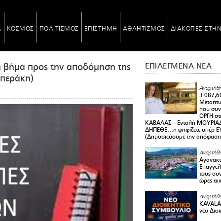
Α
ΚΟΣΜΟΣ
ΠΟΛΙΤΙΣΜΟΣ
ΕΠΙΣΤΗΜΗ
ΑΘΛΗΤΙΣΜΟΣ
ΔΙΑΚΟΠΕΣ ΣΤΗ
 βήμα προς την αποδόμηση της
ΕΠΙΛΕΓΜΕΝΑ ΝΕΑ
μπεράκη)
Αναρτήθη
3.087,6
Μεταπτ
που συνε
ΟΡΓΗ στ
ΚΑΒΑΛΑΣ – Εντολή ΜΟΥΡΙΑΔ
ΔΗΠΕΘΕ…η ψηφίζετε υπέρ ΕΥΑ
(Δημοσιεύουμε την απόφαση
Αναρτήθη
Αγανακτ
Επαγγελ
τους συν
ώρες αι
Αναρτήθη
KAVALA 
νέο Διο