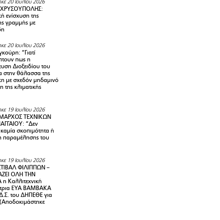
κε 20 Ιουλίου 2026
 ΧΡΥΣΟΥΠΟΛΗΣ:
κή ενίσχυση της
ής γραμμής με
δη
κε 20 Ιουλίου 2026
κούρη: “Γιατί
τουν πως η
υση Διοξειδίου του
 στην θάλασσα της
κη με σχεδόν μηδαμινό
 της κλιματικής
κε 19 Ιουλίου 2026
ΜΑΡΧΟΣ ΤΕΧΝΙΚΩΝ
ΑΓΓΑΙΟΥ: “Δεν
 καμία σκοπιμότητα ή
 παραμέλησης του
κε 19 Ιουλίου 2026
ΤΙΒΑΛ ΦΙΛΙΠΠΩΝ –
ΑΖΕΙ ΟΛΗ ΤΗΝ
η Καλλιτεχνική
ντρια ΕΥΑ ΒΑΜΒΑΚΑ
Δ.Σ. του ΔΗΠΕΘΕ για
! (Αποδοκιμάστηκε