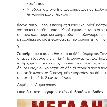
κοινότητας
Απόδοση στα σχολεία των χρημάτων που έχουν π
λειτουργία των κυλικείων
Φτάνει πλέον με τους πειραματισμούς «χαμηλού κόστου
χρειάζεται πασαλείμματα». Χωρίς εμπιστοσύνη στους εκπ
σοβαρό σχεδιασμό και χρηματοδότηση οδηγούμαστε σε
με σχολικές μονάδες φτωχότερες, πιο σιωπηλές και πιο
ΥΓ
Σε άρθρο του ο συμπαθής κατά τα άλλα δήμαρχος Παγγ
υπερασπιζόμενος την αλλαγή λειτουργίας των Σχολικώ
ισχυριζόμενος ότι η κατάργηση των Σχολικών Επιτροπών
δήμος Παγγαίου χρωστάει σε όλα τα σχολεία πάγια πρ
υποστελέχωσης της Οικονομικής Υπηρεσίας του δήμου 
απασχολεί μόλις 2 εργαζομένους
Δημήτριος Λυμπεράκης
Εκπαιδευτικός- Περιφερειακός Σύμβουλος Καβάλας