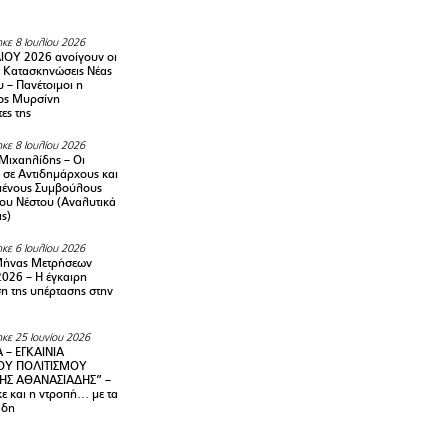
κε 8 Ιουλίου 2026
ΙΟΥ 2026 ανοίγουν οι
ς Κατασκηνώσεις Νέας
 – Πανέτοιμοι η
ος Μυρσίνη
ες της
κε 8 Ιουλίου 2026
Μιχαηλίδης – Οι
 σε Αντιδημάρχους και
μένους Συμβούλους
ου Νέστου (Αναλυτικά
ις)
κε 6 Ιουλίου 2026
Μήνας Μετρήσεων
2026 – H έγκαιρη
η της υπέρτασης στην
κε 25 Ιουνίου 2026
 – ΕΓΚΑΙΝΙΑ
ΟΥ ΠΟΛΙΤΙΣΜΟΥ
ΗΣ ΑΘΑΝΑΣΙΑΔΗΣ” –
ε και η ντροπή… με τα
άδη