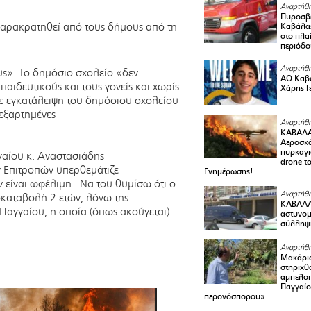
Αναρτήθη
Πυροσβε
αρακρατηθεί από τους δήμους από τη
Καβάλας
στο πλαί
περιόδο
Αναρτήθη
ς». Το δημόσιο σχολείο «δεν
ΑΟ Καβά
αιδευτικούς και τους γονείς και χωρίς
Χάρης Γ
 εγκατάλειψη του δημόσιου σχολείου
 εξαρτημένες
Αναρτήθη
ΚΑΒΑΛΑ
Αεροσκά
πυρκαγι
αίου κ. Αναστασιάδης
drone τ
ν Επιτροπών υπερθεμάτιζε
Ενημέρωσης!
 είναι ωφέλιμη . Να του θυμίσω ότι ο
Αναρτήθη
οκαταβολή 2 ετών, λόγω της
ΚΑΒΑΛΑ 
Παγγαίου, η οποία (όπως ακούγεται)
αστυνομι
σύλληψ
Αναρτήθη
Μακάριο
στηριχθ
αμπελοπ
Παγγαίο
περονόσπορου»