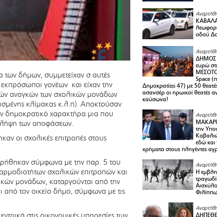
Αναρτήθη
ΚΑΒΑΛΑ 
λεωφορε
οδού Δο
Αναρτήθη
ΔΗΜΟΣ 
ευρώ στ
ΜΕΣΟΤΟ
α των δήμων, συμμετείχαν σ αυτές
Space (
ι εκπρόσωποι γονέων και είχαν την
Δημοκρατίας 47) με 50 θεατές
ασανσέρ οι ηρωικοί θεατές 
ικών αναγκών των σχολικών μονάδων
καύσωνα!
ισμένης κλίμακας κ.λ.π). Αποκτούσαν
ναν δημοκρατικό χαρακτήρα μια που
Αναρτήθη
ΜΑΚΑΡΙ
η λήψη των αποφάσεων.
την Υπο
Καβαλιώ
καν οι σχολικές επιτροπές στους
εδώ και
χρήματα στους πληγέντες αγ
τηρήθηκαν σύμφωνα με την παρ. 5 του
Αναρτήθη
 αρμοδιοτήτων σχολικών επιτροπών και
Η εμβλη
τραγωδί
ικών μονάδων, καταργούνται από την
Αισχύλο
 από τον οικείο δήμο, σύμφωνα με τις
Φιλίππ
Αναρτήθη
εντρικά στις οικονομικές υπηρεσίες των
ΔΗΠΕΘΕ