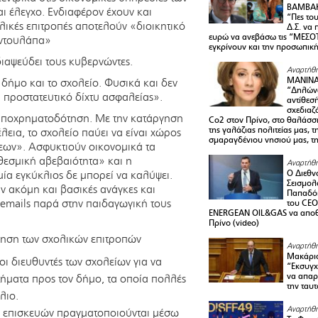
ΒΑΜΒΑΚ
ι έλεγχο. Ενδιαφέρον έχουν και
“Πες το
λικές επιτροπές αποτελούν «διοικητικό
Δ.Σ. να
ευρώ να ανεβάσω τις “ΜΕΣΟΤ
 ντουλάπα»
εγκρίνουν και την προσωπικ
διαψεύδει τους κυβερνώντες.
Αναρτήθη
ΜΑΝΙΝ
 δήμο και το σχολείο. Φυσικά και δεν
“Δηλώνω
« προστατευτικό δίχτυ ασφαλείας».
αντίθεσ
σχεδιαζ
η υποχρηματοδότηση. Με την κατάργηση
Co2 στον Πρίνο, στο θαλάσσ
της γαλάζιας πολιτείας μας, 
εια, το σχολείο παύει να είναι χώρος
σμαραγδένιου νησιού μας, τ
ψεων». Ασφυκτιούν οικονομικά τα
 θεσμική αβεβαιότητα» και η
Αναρτήθη
Ο Διεθν
μία εγκύκλιος δε μπορεί να καλύψει.
Σεισμολ
 ακόμη και βασικές ανάγκες και
Παπαδόπ
 emails παρά στην παιδαγωγική τους
του CEO
ENERGEAN OIL&GAS να αποθ
Πρίνο (video)
γηση των σχολικών επιτροπών
Αναρτήθη
Μακάριο
ι διευθυντές των σχολείων για να
“Εκσυγχ
να απαρν
ήματα προς τον δήμο, τα οποία πολλές
την ταυ
λιο.
Αναρτήθη
 επισκευών πραγματοποιούνται μέσω