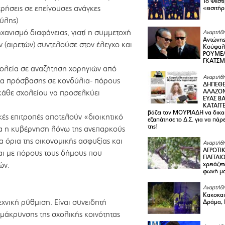
Το Φεστ
ήσεις σε επείγουσες ανάγκες
«εισιτήρ
ύλης)
χανισμό διαφάνειας, γιατί η συμμετοχή
Αναρτήθη
Αντώνης
 (αιρετών) συντελούσε στον έλεγχο και
Κούφαλ
ΡΟΥΜΕΛ
ΓΚΑΤΣ
χολεία σε αναζήτηση χορηγιών από
Αναρτήθη
τητα πρόσβασης σε κονδύλια- πόρους
ΔΗΠΕΘΕ
 κάθε σχολείου να προσελκύει
ΑΛΑΖΟΝ
ΕΥΑΣ ΒΑ
ΚΑΤΑΓΓΕ
βάζει τον ΜΟΥΡΙΑΔΗ να δικαι
ές επιτροπές αποτελούν «διοικητικό
εξαπάτησε το Δ.Σ. για να πάρ
της!
δια η κυβέρνηση λόγω της ανεπαρκούς
 όρια της οικονομικής ασφυξίας και
Αναρτήθη
ΑΓΡΟΤΙ
αι με πόρους τους δήμους που
ΠΑΓΓΑΙΟ
ών.
χρειάζετ
φωνή μ
Αναρτήθη
Κακοκαιρ
χνική ρύθμιση. Είναι συνειδητή
Δράμα, 
μάκρυνσης της σχολικής κοινότητας