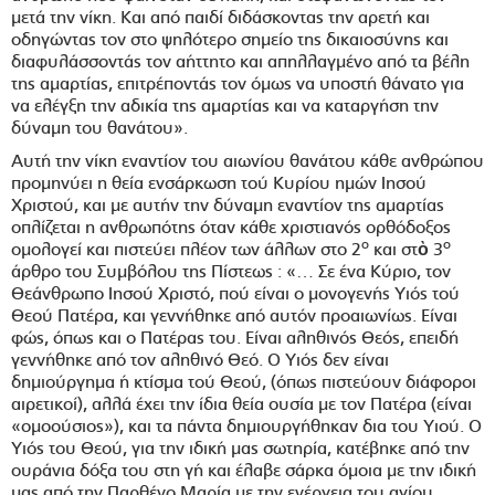
μετά την νίκη. Και από παιδί διδάσκοντας την αρετή και
οδηγώντας τον στο ψηλότερο σημείο της δικαιοσύνης και
διαφυλάσσοντάς τον αήττητο και απηλλαγμένο από τα βέλη
της αμαρτίας, επιτρέποντάς τον όμως να υποστή θάνατο για
να ελέγξη την αδικία της αμαρτίας και να καταργήση την
δύναμη του θανάτου».
Αυτή την νίκη εναντίον του αιωνίου θανάτου κάθε ανθρώπου
προμηνύει η θεία ενσάρκωση τού Κυρίου ημών Ιησού
Χριστού, και με αυτήν την δύναμη εναντίον της αμαρτίας
οπλίζεται η ανθρωπότης όταν κάθε χριστιανός ορθόδοξος
ο
ο
ομολογεί και πιστεύει πλέον των άλλων στο 2
και στὸ 3
άρθρο του Συμβόλου της Πίστεως : «… Σε ένα Κύριο, τον
Θεάνθρωπο Ιησού Χριστό, πού είναι ο μονογενής Υιός τού
Θεού Πατέρα, και γεννήθηκε από αυτόν προαιωνίως. Είναι
φώς, όπως και ο Πατέρας του. Είναι αληθινός Θεός, επειδή
γεννήθηκε από τον αληθινό Θεό. Ο Υιός δεν είναι
δημιούργημα ή κτίσμα τού Θεού, (όπως πιστεύουν διάφοροι
αιρετικοί), αλλά έχει την ίδια θεία ουσία με τον Πατέρα (είναι
«ομοούσιος»), και τα πάντα δημιουργήθηκαν δια του Υιού. Ο
Υιός του Θεού, για την ιδική μας σωτηρία, κατέβηκε από την
ουράνια δόξα του στη γή και έλαβε σάρκα όμοια με την ιδική
μας από την Παρθένο Μαρία με την ενέργεια του αγίου