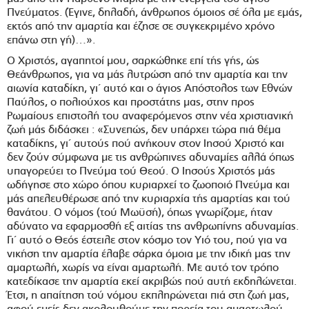
Πνεύματος. (Έγινε, δηλαδή, άνθρωπος όμοιος σέ όλα με εμάς,
εκτός από την αμαρτία και έζησε σε συγκεκριμένο χρόνο
επάνω στη γή)…».
Ο Χριστός, αγαπητοί μου, σαρκώθηκε επί τής γής, ώς
Θεάνθρωπος, για να μάς λυτρώση από την αμαρτία και την
αιωνία καταδίκη, γι΄ αυτό και ο άγιος Απόστολος των Εθνών
Παύλος, ο πολιούχος και προστάτης μας, στην προς
Ρωμαίους επιστολή του αναφερόμενος στην νέα χριστιανική
ζωή μάς διδάσκει : «Συνεπώς, δεν υπάρχει τώρα πιά θέμα
καταδίκης, γι΄ αυτούς πού ανήκουν στον Ιησού Χριστό και
δεν ζούν σύμφωνα με τις ανθρώπινες αδυναμίες αλλά όπως
υπαγορεύει το Πνεύμα τού Θεού. Ο Ιησούς Χριστός μάς
ωδήγησε στο χώρο όπου κυριαρχεί το ζωοποιό Πνεύμα και
μάς απελευθέρωσε από την κυριαρχία τής αμαρτίας και τού
θανάτου. Ο νόμος (τού Μωϋσή), όπως γνωρίζομε, ήταν
αδύνατο να εφαρμοσθή εξ αιτίας της ανθρωπίνης αδυναμίας.
Γι΄ αυτό ο Θεός έστειλε στον κόσμο τον Υιό του, πού για να
νικήση την αμαρτία έλαβε σάρκα όμοια με την ιδική μας την
αμαρτωλή, χωρίς να είναι αμαρτωλή. Με αυτό τον τρόπο
κατεδίκασε την αμαρτία εκεί ακριβώς πού αυτή εκδηλώνεται.
Έτσι, η απαίτηση τού νόμου εκπληρώνεται πιά στη ζωή μας,
αφού εμείς δεν ακολουθούμε την πορεία του αμαρτωλού