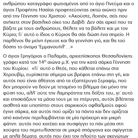
ανθρώπου καταγράφει φωτισμένος από το άγιο Πνεύμα και ο
άγιος Προφήτης Ησαΐας προφητεύοντας οκτώ αιώνες πριν
από την Γέννηση του Χριστού. «Ακούστε, λοιπόν, σείς που
ανήκετε στον βασιλικό οίκο του Δαβίδ: Δεν σάς αρκεί που τα
βάζετε με τους ανθρώπους; Θέλετε να τα βάλετε και με τον
Κύριο; Γι΄ αυτό ο ίδιος ο Κύριος θα σάς δώση ένα σημείο. Η
παρθένος θα μείνη έγκυος και θα γεννήση γιό, και θα τού
δόσης το όνομα ‘Εμμανουήλ’…»
Ο άγιος Γρηγόριος ο Παλαμάς, αρχιεπίσκοπος Θεσσαλονίκης
ο
γράφει κατά τον 14
αιώνα μ.Χ. για την κατά σάρκα Γέννηση
του Κυρίου: «Γι΄ αυτό ο Θεός, που κάθεται επάνω στα
Χερουβίμ, ευρίσκεται σήμερα ως βρέφος επάνω στη γή, και
αυτός πού είναι άθέατος από τα εξαπτέρυγα Σεραφίμ, πού
δεν μπορούν να δούν με τεταμένο το βλέμμα όχι μόνο την
φύση του, αλλ΄ ούτε την λαμπρότητα της δόξης του, γι΄ αυτό
και επισκιάζουν τα μάτια τους με τις πτέρυγες, αυτός βλέπεται
αισθητά και υποπίπτει στους σαρκικούς οφθαλμούς αφού
έγινε σάρκα, και αυτός πού ορίζει τα πάντα και δεν ορίζεται
από κανέναν περιλαμβάνεται σε μία πρόχειρη και μικρή
φάτνη. αυτός πού κατέχει και συσφίγγει το πάν μέσα στη
χούφτα του περιτυλίσσεται σε μικρά σπάργανα και σφίγγεται
με απλά δέματα. αυτός που έχει τον πλούτο των ακενώτων