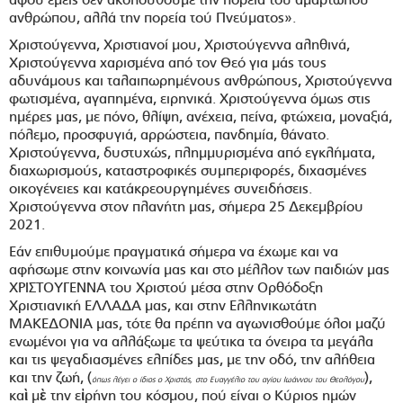
ανθρώπου, αλλά την πορεία τού Πνεύματος».
Χριστούγεννα, Χριστιανοί μου, Χριστούγεννα αληθινά,
Χριστούγεννα χαρισμένα από τον Θεό για μάς τους
αδυνάμους και ταλαιπωρημένους ανθρώπους, Χριστούγεννα
φωτισμένα, αγαπημένα, ειρηνικά. Χριστούγεννα όμως στις
ημέρες μας, με πόνο, θλίψη, ανέχεια, πείνα, φτώχεια, μοναξιά,
πόλεμο, προσφυγιά, αρρώστεια, πανδημία, θάνατο.
Χριστούγεννα, δυστυχώς, πλημμυρισμένα από εγκλήματα,
διαχωρισμούς, καταστροφικές συμπεριφορές, διχασμένες
οικογένειες και κατάκρεουργημένες συνειδήσεις.
Χριστούγεννα στον πλανήτη μας, σήμερα 25 Δεκεμβρίου
2021.
Εάν επιθυμούμε πραγματικά σήμερα να έχωμε και να
αφήσωμε στην κοινωνία μας και στο μέλλον των παιδιών μας
ΧΡΙΣΤΟΥΓΕΝΝΑ του Χριστού μέσα στην Ορθόδοξη
Χριστιανική ΕΛΛΑΔΑ μας, και στην Ελληνικωτάτη
ΜΑΚΕΔΟΝΙΑ μας, τότε θα πρέπη να αγωνισθούμε όλοι μαζύ
ενωμένοι για να αλλάξωμε τα ψεύτικα τα όνειρα τα μεγάλα
και τις ψεγαδιασμένες ελπίδες μας, με την οδό, την αλήθεια
και την ζωή, (
),
όπως λέγει ο ίδιος ο Χριστός, στο Ευαγγέλιο του αγίου Ιωάννου του Θεολόγου
καὶ μὲ την εἰρήνη του κόσμου, πού είναι ο Κύριος ημών