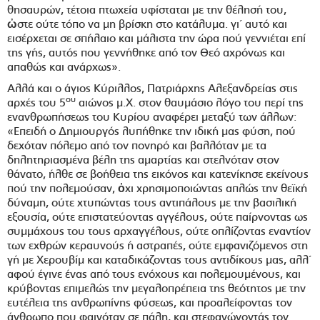
θησαυρών, τέτοια πτωχεία υφίσταται με την θέλησή του,
ὠστε ούτε τόπο να μη βρίσκη στο κατάλυμα. γι΄ αυτό και
εισέρχεται σε σπήλαιο και μάλιστα την ώρα πού γεννιέται επί
της γής, αυτός που γεννήθηκε από τον Θεό αχρόνως και
απαθώς και ανάρχως».
Αλλά και ο άγιος Κύριλλος, Πατριάρχης Αλεξανδρείας στις
ου
αρχές του 5
αιώνος μ.Χ. στον θαυμάσιο λόγο του περί της
ενανθρωπήσεως του Κυρίου αναφέρει μεταξύ των άλλων:
«Επειδή ο Δημιουργός λυπήθηκε την ιδική μας φύση, πού
δεχόταν πόλεμο από τον πονηρό και βαλλόταν με τα
δηλητηριασμένα βέλη της αμαρτίας και στελνόταν στον
θάνατο, ήλθε σε βοήθεια της εικόνος και κατενίκησε εκείνους
πού την πολεμούσαν, ὀχι χρησιμοποιώντας απλώς την θεϊκή
δύναμη, ούτε χτυπώντας τους αντιπάλους με την βασιλική
εξουσία, ούτε επιστατεύοντας αγγέλους, ούτε παίρνοντας ως
συμμάχους του τους αρχαγγέλους, ούτε οπλίζοντας εναντίον
των εχθρών κεραυνούς ή αστραπές, ούτε εμφανιζόμενος στη
γή με Χερουβίμ και καταδικάζοντας τους αντιδίκους μας, αλλ΄
αφού έγινε ένας από τους ενόχους και πολεμουμένους, και
κρύβοντας επιμελώς την μεγαλοπρέπεια της θεότητος με την
ευτέλεια της ανθρωπίνης φύσεως, και προαλείφοντας τον
άνθρωπο που φαινόταν σε πάλη, και στεφανώνοντάς τον