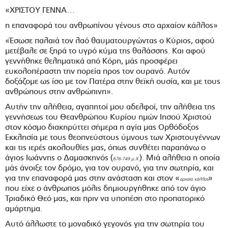
«ΧΡΙΣΤΟΥ ΓΕΝΝΑ…
η επαναφορά του ανθρωπίνου γένους στο αρχαίον κάλλος»
«Έσωσε παλαιά τον λαό θαυματουργώντας ο Κύριος, αφού
μετέβαλε σε ξηρά το υγρό κύμα της θαλάσσης. Και αφού
γεννήθηκε θεληματικά από Κόρη, μάς προσφέρει
ευκολοπέραστη την πορεία προς τον ουρανό. Αυτόν
δοξάζομε ως ίσο με τον Πατέρα στην θεϊκή ουσία, και με τους
ανθρώπους στην ανθρώπινη».
Αυτήν την αλήθεια, αγαπητοί μου αδελφοί, την αλήθεια της
γεννήσεως του Θεανθρώπου Κυρίου ημών Ιησού Χριστού
στον κόσμο διακηρύττει σήμερα η αγία μας Ορθόδοξος
Εκκλησία με τους θεοπνεύστους ύμνους των Χριστουγέννων
και τις ιερές ακολουθίες μας, όπως συνθέτει παραπάνω ο
άγιος Ιωάννης ο Δαμασκηνός (
). Μιά αλήθεια η οποία
676-749 μ.Χ.
μάς άνοιξε τον δρόμο, για τον ουρανό, για την σωτηρία, και
για την επαναφορά μας στην ανάσταση και στον «
»
αρχαίο κάλλος
που είχε ο άνθρωπος μόλις δημιουργήθηκε από τον άγιο
Τριαδικό Θεό μας, και πριν να υποπέση στο προπατορικό
αμάρτημα.
Αυτό άλλωστε το μοναδικό γεγονός για την σωτηρία του