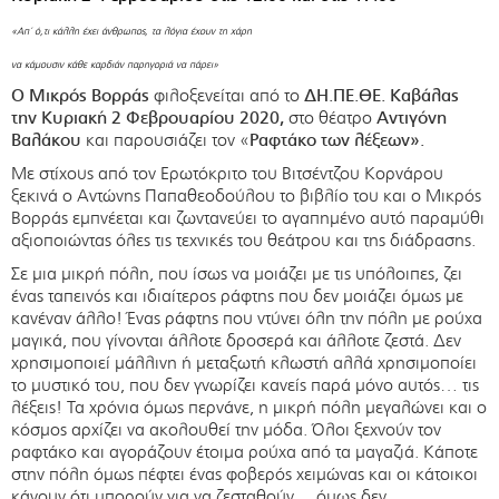
«Απ΄ ό,τι κάλλη έχει άνθρωπος, τα λόγια έχουν τη χάρη
να κάμουσιν κάθε καρδιάν παρηγοριά να πάρει»
Ο Μικρός Βορράς
φιλοξενείται από το
ΔΗ.ΠΕ.ΘΕ. Καβάλας
την Κυριακή 2 Φεβρουαρίου 2020,
στο θέατρο
Αντιγόνη
Βαλάκου
και παρουσιάζει τον «
Ραφτάκο των λέξεων».
Με στίχους από τον Ερωτόκριτο του Βιτσέντζου Κορνάρου
ξεκινά ο Αντώνης Παπαθεοδούλου το βιβλίο του και ο Μικρός
Βορράς εμπνέεται και ζωντανεύει το αγαπημένο αυτό παραμύθι
αξιοποιώντας όλες τις τεχνικές του θεάτρου και της διάδρασης.
Σε μια μικρή πόλη, που ίσως να μοιάζει με τις υπόλοιπες, ζει
ένας ταπεινός και ιδιαίτερος ράφτης που δεν μοιάζει όμως με
κανέναν άλλο! Ένας ράφτης που ντύνει όλη την πόλη με ρούχα
μαγικά, που γίνονται άλλοτε δροσερά και άλλοτε ζεστά. Δεν
χρησιμοποιεί μάλλινη ή μεταξωτή κλωστή αλλά χρησιμοποίει
το μυστικό του, που δεν γνωρίζει κανείς παρά μόνο αυτός… τις
λέξεις! Τα χρόνια όμως περνάνε, η μικρή πόλη μεγαλώνει και ο
κόσμος αρχίζει να ακολουθεί την μόδα. Όλοι ξεχνούν τον
ραφτάκο και αγοράζουν έτοιμα ρούχα από τα μαγαζιά. Κάποτε
στην πόλη όμως πέφτει ένας φοβερός χειμώνας και οι κάτοικοι
κάνουν ότι μπορούν για να ζεσταθούν… όμως δεν