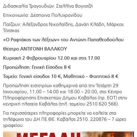
Διδασκαλία Τραγουδιών: Στελλίνα Βογιατζή
Επικοινωνία: Δέσποινα Πολυχρονίδου
Παίζουν: Αλέξανδρος Νικολαΐδης, Δανάη Κλάδη, Μάρκος
Τότσκας
«Ο Ραφτάκος των λέξεων» του Αντώνη Παπαθεοδούλου
Θέατρο ΑΝΤΙΓΟΝΗ ΒΑΛΑΚΟΥ
Κυριακή 2 Φεβρουαρίου 12.00 και στις 17.00
Προπώληση: Γενική Είσοδος 8 €
Ταμείο: Γενική είσοδος 10 €, Μαθητικό – Φοιτητικό 8 €
Προπώληση εισιτηρίων καθημερινά από την Τετάρτη 29
Ιανουαρίου, 11.00 – 14.00 και 18.00 – 20.00, στο Κέντρο
Πληροφόρησης Επισκεπτών Δήμου Καβάλας (πρ. ΕΟΤ) στην
κεντρική πλατεία Καβάλας (τηλ. ταμείου 2510 620 566).
Για περισσότερες πληροφορίες μπορείτε να καλείτε στα
τηλέφωνα του ΔΗ.ΠΕ.ΘΕ. Καβάλας 2510. 220876 – 7 ώρες
γραφείου.