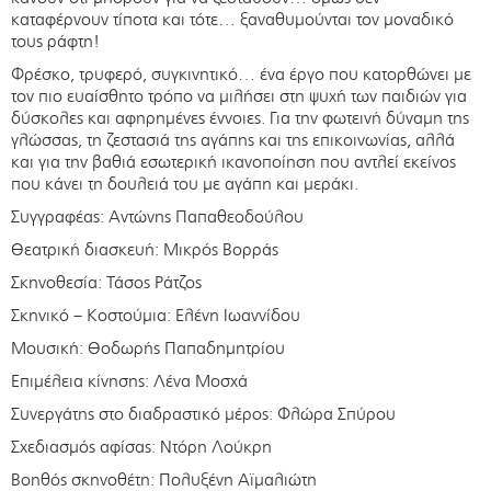
καταφέρνουν τίποτα και τότε… ξαναθυμούνται τον μοναδικό
τους ράφτη!
Φρέσκο, τρυφερό, συγκινητικό… ένα έργο που κατορθώνει με
τον πιο ευαίσθητο τρόπο να μιλήσει στη ψυχή των παιδιών για
δύσκολες και αφηρημένες έννοιες. Για την φωτεινή δύναμη της
γλώσσας, τη ζεστασιά της αγάπης και της επικοινωνίας, αλλά
και για την βαθιά εσωτερική ικανοποίηση που αντλεί εκείνος
που κάνει τη δουλειά του με αγάπη και μεράκι.
Συγγραφέας: Αντώνης Παπαθεοδούλου
Θεατρική διασκευή: Μικρός Βορράς
Σκηνοθεσία: Τάσος Ράτζος
Σκηνικό – Κοστούμια: Ελένη Ιωαννίδου
Μουσική: Θοδωρής Παπαδημητρίου
Επιμέλεια κίνησης: Λένα Μοσχά
Συνεργάτης στο διαδραστικό μέρος: Φλώρα Σπύρου
Σχεδιασμός αφίσας: Ντόρη Λούκρη
Βοηθός σκηνοθέτη: Πολυξένη Αϊμαλιώτη