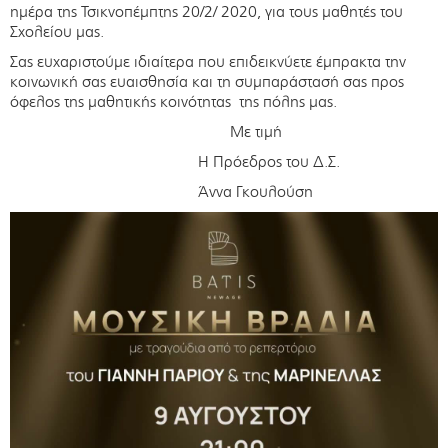
ημέρα της Τσικνοπέμπτης 20/2/ 2020, για τους μαθητές του
Σχολείου μας.
Σας ευχαριστούμε ιδιαίτερα που επιδεικνύετε έμπρακτα την
κοινωνική σας ευαισθησία και τη συμπαράστασή σας προς
όφελος της μαθητικής κοινότητας της πόλης μας.
Με τιμή
Η Πρόεδρος του Δ.Σ.
Άννα Γκουλούση