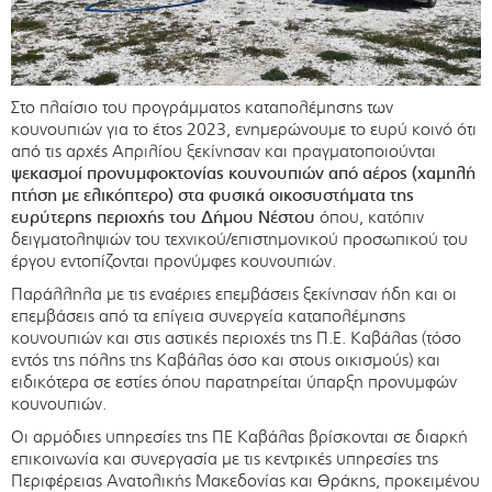
Στο πλαίσιο του προγράμματος καταπολέμησης των
κουνουπιών για το έτος 2023, ενημερώνουμε το ευρύ κοινό ότι
από τις αρχές Απριλίου ξεκίνησαν και πραγματοποιούνται
ψεκασμοί προνυμφοκτονίας κουνουπιών από αέρος (χαμηλή
πτήση με ελικόπτερο) στα φυσικά οικοσυστήματα της
ευρύτερης περιοχής του Δήμου Νέστου
όπου, κατόπιν
δειγματοληψιών του τεχνικού/επιστημονικού προσωπικού του
έργου εντοπίζονται προνύμφες κουνουπιών.
Παράλληλα με τις εναέριες επεμβάσεις ξεκίνησαν ήδη και οι
επεμβάσεις από τα επίγεια συνεργεία καταπολέμησης
κουνουπιών και στις αστικές περιοχές της Π.Ε. Καβάλας (τόσο
εντός της πόλης της Καβάλας όσο και στους οικισμούς) και
ειδικότερα σε εστίες όπου παρατηρείται ύπαρξη προνυμφών
κουνουπιών.
Οι αρμόδιες υπηρεσίες της ΠΕ Καβάλας βρίσκονται σε διαρκή
επικοινωνία και συνεργασία με τις κεντρικές υπηρεσίες της
Περιφέρειας Ανατολικής Μακεδονίας και Θράκης, προκειμένου