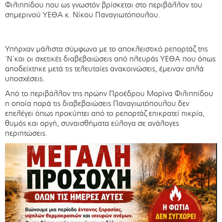
Φιλιππίδου που ως γνωστόν βρίσκεται στο περιβάλλον του
σημερινού ΥΕΘΑ κ. Νίκου Παναγιωτόπουλου.
Υπήρχαν μάλιστα σύμφωνα με το αποκλειστικό ρεπορτάζ της
΄Ν΄και οι σχετικές διαβεβαιώσεις από πλευράς ΥΕΘΑ που όπως
αποδείχτηκε μετά τις τελευταίες ανακοινώσεις, έμειναν απλά
υποσχέσεις.
Από το περιβάλλον της πρώην Προέδρου Μαρίνα Φιλιππίδου
η οποία παρά τις διαβεβαιώσεις Παναγιωτόπουλου δεν
επελέγει όπως προκύπτει από το ρεπορτάζ επικρατεί πικρία,
θυμός και οργή, συναισθήματα εύλογα σε ανάλογες
περιπτώσεις.