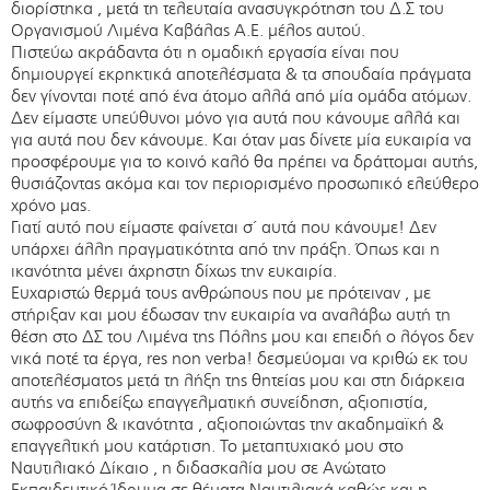
διορίστηκα , μετά τη τελευταία ανασυγκρότηση του Δ.Σ του
Οργανισμού Λιμένα Καβάλας Α.Ε. μέλος αυτού.
Πιστεύω ακράδαντα ότι η ομαδική εργασία είναι που
δημιουργεί εκρηκτικά αποτελέσματα & τα σπουδαία πράγματα
δεν γίνονται ποτέ από ένα άτομο αλλά από μία ομάδα ατόμων.
Δεν είμαστε υπεύθυνοι μόνο για αυτά που κάνουμε αλλά και
για αυτά που δεν κάνουμε. Και όταν μας δίνετε μία ευκαιρία να
προσφέρουμε για το κοινό καλό θα πρέπει να δράττομαι αυτής,
θυσιάζοντας ακόμα και τον περιορισμένο προσωπικό ελεύθερο
χρόνο μας.
Γιατί αυτό που είμαστε φαίνεται σ΄ αυτά που κάνουμε! Δεν
υπάρχει άλλη πραγματικότητα από την πράξη. Όπως και η
ικανότητα μένει άχρηστη δίχως την ευκαιρία.
Ευχαριστώ θερμά τους ανθρώπους που με πρότειναν , με
στήριξαν και μου έδωσαν την ευκαιρία να αναλάβω αυτή τη
θέση στο ΔΣ του Λιμένα της Πόλης μου και επειδή ο λόγος δεν
νικά ποτέ τα έργα, res non verba! δεσμεύομαι να κριθώ εκ του
αποτελέσματος μετά τη λήξη της θητείας μου και στη διάρκεια
αυτής να επιδείξω επαγγελματική συνείδηση, αξιοπιστία,
σωφροσύνη & ικανότητα , αξιοποιώντας την ακαδημαϊκή &
επαγγελτική μου κατάρτιση. Το μεταπτυχιακό μου στο
Ναυτιλιακό Δίκαιο , η διδασκαλία μου σε Ανώτατο
Εκπαιδευτικό Ίδρυμα σε θέματα Ναυτιλιακά καθώς και η