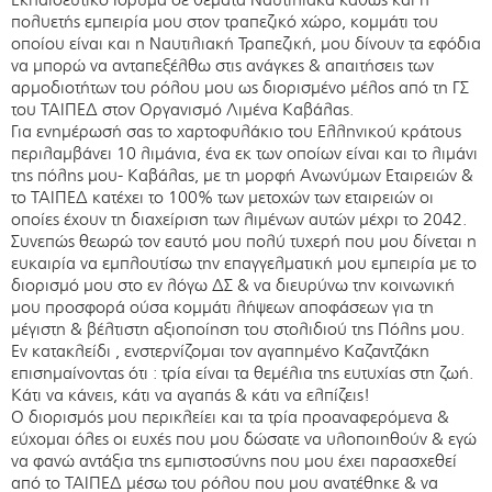
πολυετής εμπειρία μου στον τραπεζικό χώρο, κομμάτι του
οποίου είναι και η Ναυτιλιακή Τραπεζική, μου δίνουν τα εφόδια
να μπορώ να ανταπεξέλθω στις ανάγκες & απαιτήσεις των
αρμοδιοτήτων του ρόλου μου ως διορισμένο μέλος από τη ΓΣ
του ΤΑΙΠΕΔ στον Οργανισμό Λιμένα Καβάλας.
Για ενημέρωσή σας το χαρτοφυλάκιο του Ελληνικού κράτους
περιλαμβάνει 10 λιμάνια, ένα εκ των οποίων είναι και το λιμάνι
της πόλης μου- Καβάλας, με τη μορφή Ανωνύμων Εταιρειών &
το ΤΑΙΠΕΔ κατέχει το 100% των μετοχών των εταιρειών οι
οποίες έχουν τη διαχείριση των λιμένων αυτών μέχρι το 2042.
Συνεπώς θεωρώ τον εαυτό μου πολύ τυχερή που μου δίνεται η
ευκαιρία να εμπλουτίσω την επαγγελματική μου εμπειρία με το
διορισμό μου στο εν λόγω ΔΣ & να διευρύνω την κοινωνική
μου προσφορά ούσα κομμάτι λήψεων αποφάσεων για τη
μέγιστη & βέλτιστη αξιοποίηση του στολιδιού της Πόλης μου.
Εν κατακλείδι , ενστερνίζομαι τον αγαπημένο Καζαντζάκη
επισημαίνοντας ότι : τρία είναι τα θεμέλια της ευτυχίας στη ζωή.
Κάτι να κάνεις, κάτι να αγαπάς & κάτι να ελπίζεις!
Ο διορισμός μου περικλείει και τα τρία προαναφερόμενα &
εύχομαι όλες οι ευχές που μου δώσατε να υλοποιηθούν & εγώ
να φανώ αντάξια της εμπιστοσύνης που μου έχει παρασχεθεί
από το ΤΑΙΠΕΔ μέσω του ρόλου που μου ανατέθηκε & να