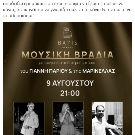
αποδείξω εμπράκτως ότι έχω τη σοφία να ξέρω τι πρέπει να
κάνω, την ικανότητα να γνωρίζω πως να το κάνω & την αρετή να
το υλοποιήσω".