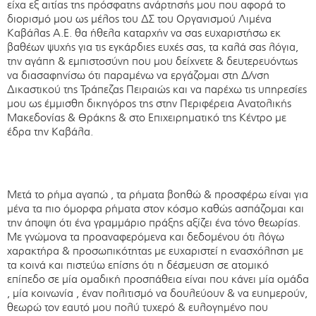
είχα εξ αιτίας της πρόσφατης ανάρτησής μου που αφορά το
διορισμό μου ως μέλος του ΔΣ του Οργανισμού Λιμένα
Καβάλας Α.Ε. θα ήθελα καταρχήν να σας ευχαριστήσω εκ
βαθέων ψυχής για τις εγκάρδιες ευχές σας, τα καλά σας λόγια,
την αγάπη & εμπιστοσύνη που μου δείχνετε & δευτερευόντως
να διασαφηνίσω ότι παραμένω να εργάζομαι στη Δ/νση
Δικαστικού της Τράπεζας Πειραιώς και να παρέχω τις υπηρεσίες
μου ως έμμισθη δικηγόρος της στην Περιφέρεια Ανατολικής
Μακεδονίας & Θράκης & στο Επιχειρηματικό της Κέντρο με
έδρα την Καβάλα.
Μετά το ρήμα αγαπώ , τα ρήματα βοηθώ & προσφέρω είναι για
μένα τα πιο όμορφα ρήματα στον κόσμο καθώς ασπάζομαι και
την άποψη ότι ένα γραμμάριο πράξης αξίζει ένα τόνο θεωρίας.
Με γνώμονα τα προαναφερόμενα και δεδομένου ότι λόγω
χαρακτήρα & προσωπικότητας με ευχαριστεί η ενασχόληση με
τα κοινά και πιστεύω επίσης ότι η δέσμευση σε ατομικό
επίπεδο σε μία ομαδική προσπάθεια είναι που κάνει μία ομάδα
, μία κοινωνία , έναν πολιτισμό να δουλεύουν & να ευημερούν,
θεωρώ τον εαυτό μου πολύ τυχερό & ευλογημένο που