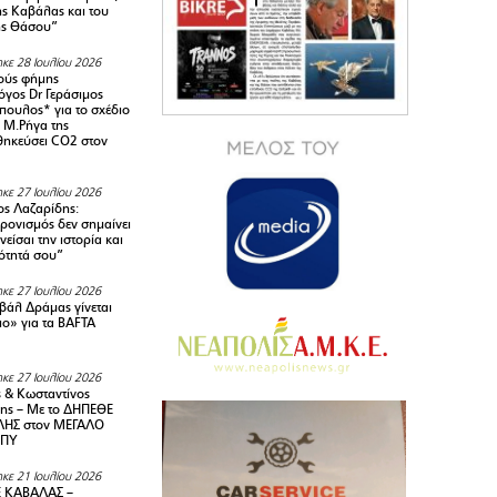
της Καβάλας και του
ης Θάσου”
κε 28 Ιουλίου 2026
ούς φήμης
όγος Dr Γεράσιμος
ουλος* για το σχέδιο
 M.Ρήγα της
ηκεύσει CO2 στον
κε 27 Ιουλίου 2026
ς Λαζαρίδης:
ρονισμός δεν σημαίνει
είσαι την ιστορία και
τότητά σου”
κε 27 Ιουλίου 2026
ιβάλ Δράμας γίνεται
ιο» για τα BAFTA
κε 27 Ιουλίου 2026
 & Κωσταντίνος
ης – Με το ΔΗΠΕΘΕ
ΗΣ στον ΜΕΓΑΛΟ
ΜΠΥ
κε 21 Ιουλίου 2026
 ΚΑΒΑΛΑΣ –