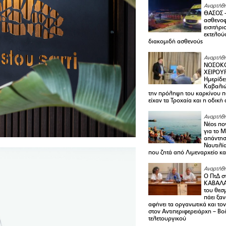
Αναρτήθη
ΘΑΣΟΣ 
ασθενο
εισιτήρι
εκτελού
διακομιδή ασθενούς
Αναρτήθη
ΝΟΣΟΚΟ
ΧΕΙΡΟΥ
Ημερίδε
Καβαλιώ
την πρόληψη του καρκίνου π
είχαν τα Τροχαία και η οδική
Αναρτήθη
Νέος πο
για το 
απάντη
Ναυτιλία
που ζητά από Λιμεναρχείο κα
Αναρτήθη
Ο ΠτΔ σ
ΚΑΒΑΛΑ
του θεσ
πάει ξα
αφήνει τα οργανωτικά και το
στον Αντιπεριφερειάρχη – Βο
τελετουργικού