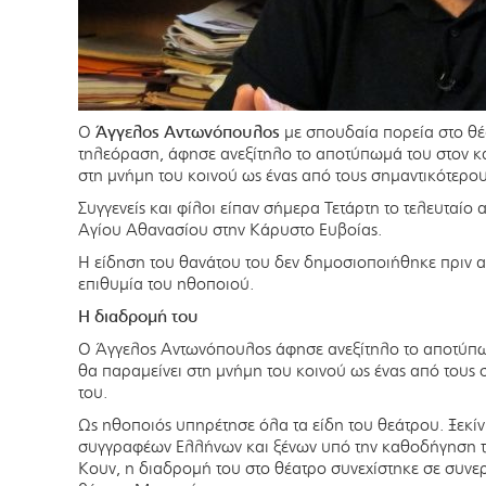
Ο
Άγγελος Αντωνόπουλος
με σπουδαία πορεία στο θέα
τηλεόραση, άφησε ανεξίτηλο το αποτύπωμά του στον κα
στη μνήμη του κοινού ως ένας από τους σημαντικότερους
Συγγενείς και φίλοι είπαν σήμερα Τετάρτη το τελευταίο 
Αγίου Αθανασίου στην Κάρυστο Ευβοίας.
Η είδηση του θανάτου του δεν δημοσιοποιήθηκε πριν α
επιθυμία του ηθοποιού.
Η διαδρομή του
Ο Άγγελος Αντωνόπουλος άφησε ανεξίτηλο το αποτύπωμ
θα παραμείνει στη μνήμη του κοινού ως ένας από τους 
του.
Ως ηθοποιός υπηρέτησε όλα τα είδη του θεάτρου. Ξεκί
συγγραφέων Ελλήνων και ξένων υπό την καθοδήγηση 
Κουν, η διαδρομή του στο θέατρο συνεχίστηκε σε συνε