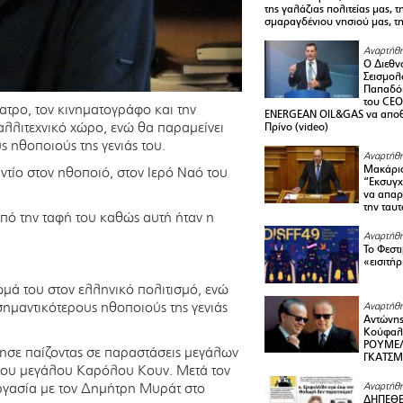
της γαλάζιας πολιτείας μας, 
σμαραγδένιου νησιού μας, τ
Αναρτήθη
Ο Διεθν
Σεισμολ
Παπαδόπ
του CEO
τρο, τον κινηματογράφο και την
ENERGEAN OIL&GAS να αποθ
λλιτεχνικό χώρο, ενώ θα παραμείνει
Πρίνο (video)
 ηθοποιούς της γενιάς του.
Αναρτήθη
Μακάριο
αντίο στον ηθοποιό, στον Ιερό Ναό του
“Εκσυγχ
να απαρν
την ταυ
πό την ταφή του καθώς αυτή ήταν η
Αναρτήθη
Το Φεστ
«εισιτήρ
ά του στον ελληνικό πολιτισμό, ενώ
σημαντικότερους ηθοποιούς της γενιάς
Αναρτήθη
Αντώνης
Κούφαλ
ΡΟΥΜΕΛ
νησε παίζοντας σε παραστάσεις μεγάλων
ΓΚΑΤΣ
του μεγάλου Καρόλου Κουν. Μετά τον
ργασία με τον Δημήτρη Μυράτ στο
Αναρτήθη
ΔΗΠΕΘΕ