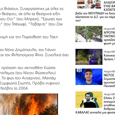
ΑΛΑΖΟΝ
ΕΥΑΣ ΒΑ
ς θιάσους. Συνεργάστηκε με όλες τις
ΚΑΤΑΓΓΕ
 θεάτρου, σε όλα τα θεατρικά είδη:
βάζει τον ΜΟΥΡΙΑΔΗ να δικαι
εξαπάτησε το Δ.Σ. για να πάρ
ρου Ούι” (του Μπρεχτ), “Έρωτες των
της!
 (του Τσέχωφ), “Τοβάριτς” (του Ζακ
Αναρτήθη
ΑΓΡΟΤΙ
ΠΑΓΓΑΙΟ
δρομή και την Παρένθεση του Τάκη
χρειάζετ
φωνή μ
τον Ντίνο Δημόπουλο, τον Γιάννη
Αναρτήθη
αι τον Φιλοποίμενα Φίνο. Συνολικά έχει
Κακοκαιρ
Δράμα, 
πό πρόταση του σκηνοθέτη Κώστα
Αναρτήθη
 πόλεμος (του Νίκου Φώσκολου) .
ΝΕΣΤΟΣ
), Το φως του Αυγερινού, Μαντάμ
Σημαντι
, Συμφωνία Σιωπής, Πρόβα νυφικού.
αμυντικ
Παντεκί
 Νιόβης το 2004.
Αναρτήθη
Ελσόν Ζγ
αποκρύπ
αποθήκε
Άνθρακα
ΚΑΒΑΛΑΣ αποτελεί μια φενά