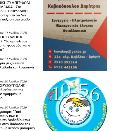
ΙΚΗ ΣΥΜΠΕΡΙΦΟΡΑ
ΜΒΑΚΑ – Στις
ΛΙΕΣ ΕΡΙΦΥΛΛΙΔΗ
ολογήσει ότι δεν
ει αύξηση στο μισθό
κε 21 Ιουλίου 2026
ΚΟΣ ΣΥΛΛΟΓΟΣ
Y: “Το αμπέλι μας
αι τη φροντίδα και τη
ας”
κε 21 Ιουλίου 2026
ία με ζημιές σε
Καβάλα και Κομοτηνή
κε 20 Ιουλίου 2026
 ΧΡΥΣΟΥΠΟΛΗΣ:
κή ενίσχυση της
ής γραμμής με
δη
κε 20 Ιουλίου 2026
κούρη: “Γιατί
τουν πως η
υση Διοξειδίου του
 στην θάλασσα της
κη με σχεδόν μηδαμινό