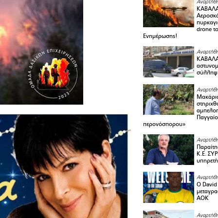
Αναρτήθη
ΚΑΒΑΛΑ
Αεροσκά
πυρκαγι
drone τ
Ενημέρωσης!
Αναρτήθη
ΚΑΒΑΛΑ 
αστυνομι
σύλληψ
Αναρτήθη
Μακάριο
στηριχθ
αμπελοπ
Παγγαίο
περονόσπορου»
Αναρτήθη
Παραίτη
Κ.Ε. ΣΥ
υπηρετή
Αναρτήθη
Ο David 
μεταγρα
ΑΟΚ
Αναρτήθη