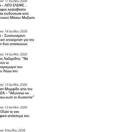
κε 17 Ιουλίου 2026
 – ΛΙΓΟ ΕΛΕΙΨΕ…
φος κατάσβεσης
άς κινδύνευσε από
οπικού Μέσου Μαζικής
κε 14 Ιουλίου 2026
– Συντονισμένη
κή επιχείρηση για την
η δύο απατεώνων
κε 14 Ιουλίου 2026
ς Λαζαρίδης: “Να
ούν οι
αραγωγοί του
υ λόγω του
κε 13 Ιουλίου 2026
ση Μορφίδη απο την
ΡΙΖΑ – “Αδυνατώ να
σω αυτή τη δυστοπία”
κε 13 Ιουλίου 2026
Olubi το νεο
φικό απόκτημα του
κε 9 Ιουλίου 2026