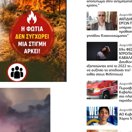
αποτύπωμα στην αντιμετώπιση
κρίσης;”
Αναρτήθη
ΑΝΤΙΔΗ
ΕΡΓΩΝ Π
υπάρχει
πρόθεση
γηπέδου Κοκκινοχώματος”
Αναρτήθη
69ο ΦΕΣ
ΝΤΡΟΠΙ
ΚΑΒΑΛΑ 
Διευθύ
εξαπατώντας από το 2022 το 
να αυξήσει τις αποδοχές της
εχθές στους Φιλίππους)
Αναρτήθη
Πυροσβε
Καβάλας
στο πλαί
περιόδο
Αναρτήθη
ΑΟ Καβά
Χάρης Γ