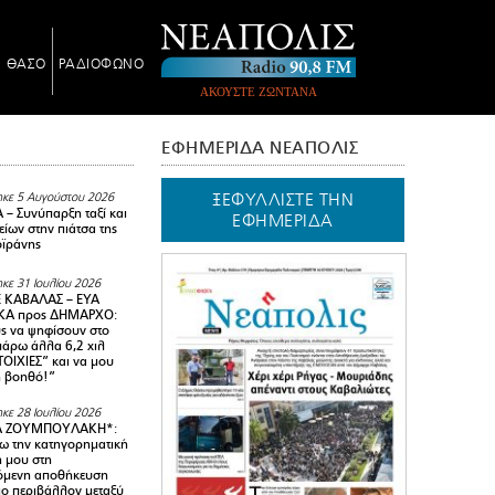
Ν ΘΑΣΟ
ΡΑΔΙΟΦΩΝΟ
ΑΚΟΥΣΤΕ ΖΩΝΤΑΝΑ
ΕΦΗΜΕΡΙΔΑ ΝΕΑΠΟΛΙΣ
ΞΕΦΥΛΛΙΣΤΕ ΤΗΝ
κε 5 Αυγούστου 2026
– Συνύπαρξη ταξί και
ΕΦΗΜΕΡΙΔΑ
ίων στην πιάτσα της
ϊράνης
κε 31 Ιουλίου 2026
 ΚΑΒΑΛΑΣ – ΕΥΑ
Α προς ΔΗΜΑΡΧΟ:
υς να ψηφίσουν στο
 πάρω άλλα 6,2 χιλ
ΟΙΧΙΕΣ” και να μου
ή βοηθό!”
κε 28 Ιουλίου 2026
Α ΖΟΥΜΠΟΥΛΑΚΗ*:
 την κατηγορηματική
ή μου στη
όμενη αποθήκευση
ιο περιβάλλον μεταξύ