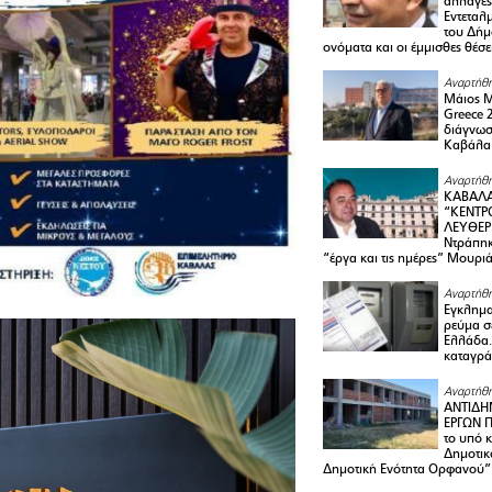
αλλαγές
Εντεταλ
του Δήμ
ονόματα και οι έμμισθες θέσε
Αναρτήθη
Μάιος 
Greece 
διάγνωσ
Καβάλα
Αναρτήθη
ΚΑΒΑΛΑ
“ΚΕΝΤΡ
ΛΕΥΘΕΡ
Ντράπηκ
“έργα και τις ημέρες” Μουρι
Αναρτήθη
Εγκλημα
ρεύμα σ
Ελλάδα.
καταγρά
Αναρτήθη
ΑΝΤΙΔΗ
ΕΡΓΩΝ Π
το υπό 
Δημοτικ
Δημοτική Ενότητα Ορφανού”