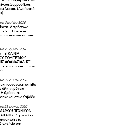
 σε Αντιδημάρχους και
μένους Συμβούλους
ου Νέστου (Αναλυτικά
ις)
κε 6 Ιουλίου 2026
Μήνας Μετρήσεων
2026 – H έγκαιρη
η της υπέρτασης στην
κε 25 Ιουνίου 2026
 – ΕΓΚΑΙΝΙΑ
ΟΥ ΠΟΛΙΤΙΣΜΟΥ
ΗΣ ΑΘΑΝΑΣΙΑΔΗΣ” –
ε και η ντροπή… με τα
άδη
κε 25 Ιουνίου 2026
τική οργάνωση έκλεβε
ε όλη τη βόρεια
 Η δράση της
φηκε και στην Καβάλα
κε 23 Ιουνίου 2026
ΜΑΡΧΟΣ ΤΕΧΝΙΚΩΝ
ΑΓΓΑΙΟΥ: “Εργοτάξιο
κατασκευή νέο
ό σχολείο στη