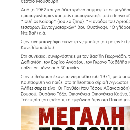
θέατρο Μουσούρη.
Από το 1962 και για δέκα χρόνια συμμετείχε σε μεγάλου
πρωταγωνίστριες και τους πρωταγωνιστές του ελληνικού
“Ιούλιος Καίσαρ” (του Σαίξπηρ), “Η άνοδος του Αρτού
τεσσάρων Συνταγματαρχών” (του Ουστίνοφ), “Ο γλάρος”
Ντε Βαλ) κ.ά.
Στον κινηματογράφο έκανε το ντεμπούτο του με την Εκ
Κανελλόπουλου.
Στη συνέχεια, συνεργάστηκε με τον Βασίλη Γεωργιάδη, 
Δαλιανίδη, τον Ερρίκο Ανδρέου, τον Γιώργο Τζαβέλλα κ
παίξει σε πάνω από 30 ταινίες.
Στην τηλεόραση έκανε το ντεμπούτο του 1971, μετά α
Κουτσομύτη να παίξει στο τηλεοπτικό σίριαλ Άγνωστος
Άλλες σειρές είναι Οι Πανθέοι (του Τάσου Αθανασιάδη
Σουσού, Ουράνιο Τόξο, Οικογένεια-Οικογένεια Καζίνο
Τελευταία του τηλεοπτική εμφάνιση ήταν στα Παιδιά της