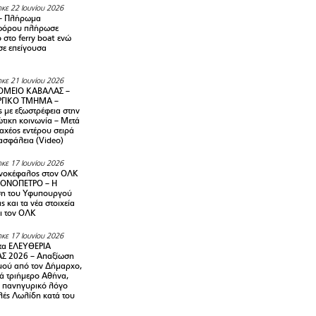
κε 22 Ιουνίου 2026
– Πλήρωμα
φόρου πλήρωσε
ο στο ferry boat ενώ
σε επείγουσα
κε 21 Ιουνίου 2026
ΜΕΙΟ ΚΑΒΑΛΑΣ –
ΡΓΙΚΟ ΤΜΗΜΑ –
ς με εξωστρέφεια στην
τικη κοινωνία – Μετά
αχέος εντέρου σειρά
 ασφάλεια (Video)
κε 17 Ιουνίου 2026
νοκέφαλος στον ΟΛΚ
ΜΟΝΟΠΕΤΡΟ – Η
ση του Υφυπουργού
ς και τα νέα στοιχεία
ι τον ΟΛΚ
κε 17 Ιουνίου 2026
τα ΕΛΕΥΘΕΡΙΑ
Σ 2026 – Απαξίωση
μού από τον Δήμαρχο,
νά τριήμερο Αθήνα,
ν πανηγυρικό λόγο
λές Λωλίδη κατά του