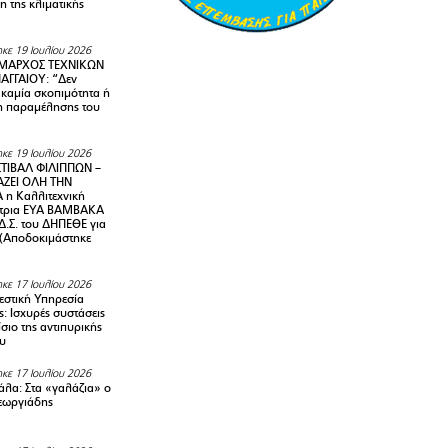
 της κλιματικής
κε 19 Ιουλίου 2026
ΜΑΡΧΟΣ ΤΕΧΝΙΚΩΝ
ΑΓΓΑΙΟΥ: “Δεν
 καμία σκοπιμότητα ή
 παραμέλησης του
κε 19 Ιουλίου 2026
ΤΙΒΑΛ ΦΙΛΙΠΠΩΝ –
ΑΖΕΙ ΟΛΗ ΤΗΝ
η Καλλιτεχνική
ντρια ΕΥΑ ΒΑΜΒΑΚΑ
Δ.Σ. του ΔΗΠΕΘΕ για
! (Αποδοκιμάστηκε
κε 17 Ιουλίου 2026
στική Υπηρεσία
: Ισχυρές συστάσεις
σιο της αντιπυρικής
υ
κε 17 Ιουλίου 2026
λα: Στα «γαλάζια» ο
εωργιάδης