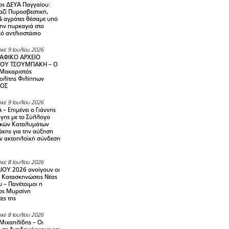
ς ΔΕΥΑ Παγγαίου:
αζί Πυροσβεστική,
& αγρότες θέσαμε υπό
την πυρκαγιά στο
ό αντλιοστάσιο
κε 9 Ιουλίου 2026
ΑΦΙΚΟ ΑΡΧΕΙΟ
ΟΥ ΤΣΟΥΜΠΑΚΗ – Ο
 Μακαριστός
λίτης Φιλίππων
ΙΟΣ
κε 9 Ιουλίου 2026
– Επιμένει ο Γιάννης
γης με το Σύλλογο
ικών Καταλυμάτων
κης για την αύξηση
ην ακτοπλοϊκή σύνδεση
κε 8 Ιουλίου 2026
ΙΟΥ 2026 ανοίγουν οι
ς Κατασκηνώσεις Νέας
 – Πανέτοιμοι η
ος Μυρσίνη
ες της
κε 8 Ιουλίου 2026
Μιχαηλίδης – Οι