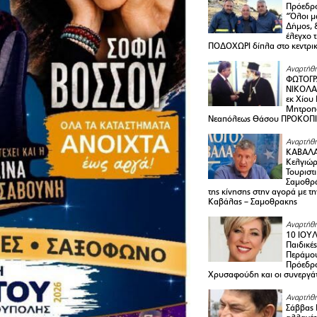
Πρόεδρο
“Όλοι μ
Δήμος, 
έλεγχο 
ΠΟΔΟΧΩΡΙ δίπλα στο κεντρικ
Αναρτήθη
ΦΩΤΟΓΡ
ΝΙΚΟΛΑ
εκ Χίου
Μητροπο
Νεαπόλεως Θάσου ΠΡΟΚΟΠ
Αναρτήθη
ΚΑΒΑΛΑ 
Κελγιώρ
Τουριστ
Σαμοθρά
της κίνησης στην αγορά με τ
Καβάλας – Σαμοθρακης
Αναρτήθη
10 ΙΟΥΛ
Παιδικέ
Περάμου
Πρόεδρ
Χρυσαφούδη και οι συνεργάτ
Αναρτήθη
Σάββας 