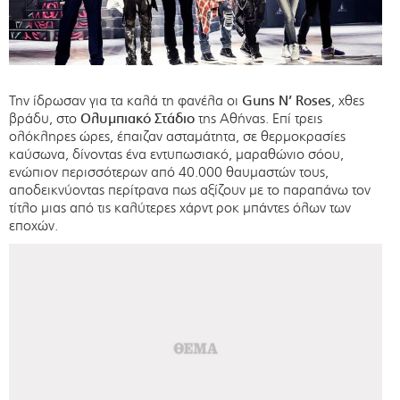
Την ίδρωσαν για τα καλά τη φανέλα οι
Guns N’ Roses
, χθες
βράδυ, στο
Ολυμπιακό Στάδιο
της Αθήνας. Επί τρεις
ολόκληρες ώρες, έπαιζαν ασταμάτητα, σε θερμοκρασίες
καύσωνα, δίνοντας ένα εντυπωσιακό, μαραθώνιο σόου,
ενώπιον περισσότερων από 40.000 θαυμαστών τους,
αποδεικνύοντας περίτρανα πως αξίζουν με το παραπάνω τον
τίτλο μιας από τις καλύτερες χάρντ ροκ μπάντες όλων των
εποχών.