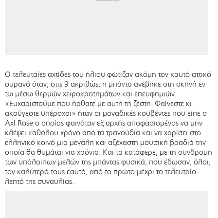
Ο τελευταίες αχτίδες του ήλιου φώτιζαν ακόμη τον καυτό αττικό
ουρανό όταν, στις 9 ακριβώς, η μπάντα ανέβηκε στη σκηνή εν
τω μέσω θερμών χειροκροτημάτων και επευφημιών.
«Ευχαριστούμε που ήρθατε με αυτή τη ζέστη. Φαίνεστε κι
ακούγεστε υπέροχοι» ήταν οι μοναδικές κουβέντες που είπε ο
Axl Rose ο οποίος φαινόταν εξ αρχής αποφασισμένος να μην
κλέψει καθόλου χρόνο από τα τραγούδια και να χαρίσει στο
ελληνικό κοινό μια μεγάλη και αξέχαστη μουσική βραδιά την
οποία θα θυμάται για χρόνια. Και τα κατάφερε, με τη συνδρομή
των υπόλοιπων μελών της μπάντας φυσικά, που έδωσαν, όλοι,
τον καλύτερό τους εαυτό, από το πρώτο μέχρι το τελευταίο
λεπτό της συναυλίας.