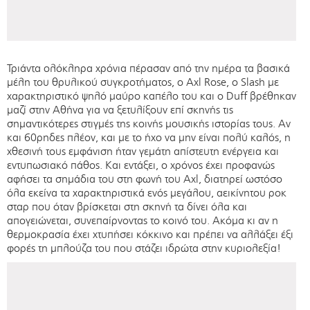
Τριάντα ολόκληρα χρόνια πέρασαν από την ημέρα τα βασικά
μέλη του θρυλικού συγκροτήματος, ο Axl Rose, ο Slash με
χαρακτηριστικό ψηλό μαύρο καπέλο του και ο Duff βρέθηκαν
μαζί στην Αθήνα για να ξετυλίξουν επί σκηνής τις
σημαντικότερες στιγμές της κοινής μουσικής ιστορίας τους. Αν
και 60ρηδες πλέον, και με το ήχο να μην είναι πολύ καλός, η
χθεσινή τους εμφάνιση ήταν γεμάτη απίστευτη ενέργεια και
εντυπωσιακό πάθος. Και εντάξει, ο χρόνος έχει προφανώς
αφήσει τα σημάδια του στη φωνή του Axl, διατηρεί ωστόσο
όλα εκείνα τα χαρακτηριστικά ενός μεγάλου, αεικίνητου ροκ
σταρ που όταν βρίσκεται στη σκηνή τα δίνει όλα και
απογειώνεται, συνεπαίρνοντας το κοινό του. Ακόμα κι αν η
θερμοκρασία έχει χτυπήσει κόκκινο και πρέπει να αλλάξει έξι
φορές τη μπλούζα του που στάζει ιδρώτα στην κυριολεξία!