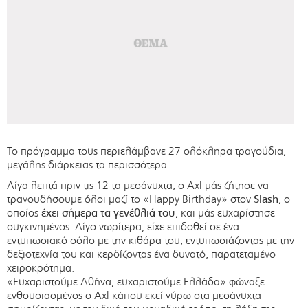
Το πρόγραμμα τους περιελάμβανε 27 ολόκληρα τραγούδια,
μεγάλης διάρκειας τα περισσότερα.
Λίγα λεπτά πριν τις 12 τα μεσάνυχτα, ο Axl μάς ζήτησε να
τραγουδήσουμε όλοι μαζί το «Happy Birthday» στον
Slash
, ο
οποίος
έχει σήμερα τα γενέθλιά του
, και μάς ευχαρίστησε
συγκινημένος. Λίγο νωρίτερα, είχε επιδοθεί σε ένα
εντυπωσιακό σόλο με την κιθάρα του, εντυπωσιάζοντας με την
δεξιοτεχνία του και κερδίζοντας ένα δυνατό, παρατεταμένο
χειροκρότημα.
«Ευχαριστούμε Αθήνα, ευχαριστούμε Ελλάδα» φώναξε
ενθουσιασμένος ο Axl κάπου εκεί γύρω στα μεσάνυχτα