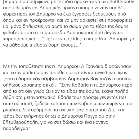
βήματα που σύμφωνα με την ίδια πρόκειται να ακολουθηθούν
από πλευράς της Δημοτικής αρχής επισημαίνοντας πολλές
φορές προς τον Δήμαρχο να έχει έγγραφες δεσμεύσεις από
όπου και αν προέρχονται και να μην αρκεστεί στις προφορικές
και μόνο δηλώσεις, να ρωτά το σώμα για το είδος της δομής
φιλοξενίας στο π. στρατόπεδο Ασημακοπούλου λέγοντας
χαρακτηριστικά: ..."Πρέπει να στείλετε επιστολή κ. Δήμαρχε για
να μάθουμε τι είδους δομή έχουμε...".
Με την τοποθέτηση της π. Δημάρχου Δ.Τσανάκα διαφώνησαν
και είχαν μάλιστα στις τοποθετήσεις τους καταγγελτικό ύφος
τόσο
ο δημοτικός σύμβουλος Δημήτρης Βογιατζής
ο οποίος
δήλωσε χαρακτηριστικά ..."Στην Καβάλα η π. Δήμαρχος πέρα
από το ότι δεν γνωρίζει καν το είδος της δομής, έκανε πολλά
λάθη στο μεταναστευτικό. Εβαλε τους πρόσφυγες εντός του
αστικού ιστού, ξόδεψε χρήματα των Καβαλιωτών χωρίς να τους
ρωτήσει, δεν εφάρμοσε τα σχετικά ψηφίσματα του Δ.Σ. και
τέλος δεν ενήργησε όπως ο Δήμαρχος Παγγαίου στην
Ελευθερούπολη, για να σας δώσω και ένα κοντινό
παράδειγμα".