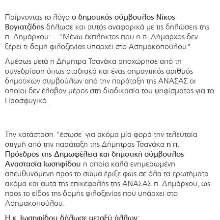
Παίρνοντας το λόγο
ο δημοτικός σύμβουλος Νίκος
Βογιατζίδης
δήλωσε και αυτός αναφορικά με τις δηλώσεις της
π. Δημάρχου: ..."Μένω έκπληκτος που η π. Δήμαρχος δεν
ξέρει τι δομή φιλοξενίας υπάρχει στο Ασημακοπούλου".
Αμέσως μετά η Δήμητρα Τσανάκα αποχώρησε από τη
συνεδρίαση όπως σταδιακά και ένας σημαντικός αριθμός
δημοτικών συμβούλων από την παράταξη της ΑΝΑΣΑΣ οι
οποίοι δεν έλαβαν μέρος στη διαδικασία του ψηφίσματος για το
Προσφυγικό.
Την κατάσταση "έσωσε¨ για ακόμα μία φορά την τελευταία
στιγμή από την παράταξη της Δήμητρας Τσανάκα
η π.
Πρόεδρος της Δημωφέλεια και δημοτική σύμβουλος
Αναστασία Ιωσηφίδου
η οποία καλά ενημερωμένη
απευθυνόμενη προς το σώμα έριξε φως σε όλα τα ερωτήματα
ακόμα και αυτά της επικεφαλής της ΑΝΑΣΑΣ π. Δημάρχου, ως
προς το είδος της δομής φιλοξενίας που υπάρχει στο
Ασημακοπούλου.
Η κ. Ιωσηφίδου δήλωσε μεταξύ άλλων: