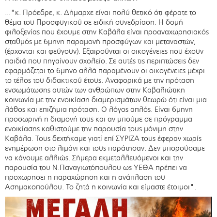
..."κ. Πρόεδρε, κ. Δήμαρχε είναι πολύ θετικό ότι φέρατε το
θέμα του Προσφυγικού σε ειδική συνεδρίαση. Η δομή
φιλοξενίας που έχουμε στην Καβάλα είναι προαναχωρησιακός
σταθμός με 6μηνη παραμονή προσφύγων και μεταναστών,
(έρχονται και φεύγουν). Εξαιρούνται οι οικογένειες που έχουν
παιδιά που πηγαίνουν σχολείο. Σε αυτές τις περιπτώσεις δεν
εφαρμόζεται το 6μηνο αλλά παραμένουν οι οικογένειες μέχρι
το τέλος του διδακτικού έτους. Αναφορικά με την πρόταση
ενσωμάτωσης αυτών των ανθρώπων στην Καβαλιώτικη
κοινωνία με την ενοικίαση διαμερισμάτων θεωρώ ότι είναι μια
λάθος και επιζήμια πρόταση. Ο λόγος απλός. Είναι 6μηνη
προσωρινή η διαμονή τους και αν μπούμε σε πρόγραμμα
ενοικίασης καθιστούμε την παρουσία τους μόνιμη στην
Καβάλα. Τους δεχτήκαμε γιατί επί ΣΥΡΙΖΑ τους έφεραν χωρίς
ενημέρωση στο λιμάνι και τους παράτησαν. Δεν μπορούσαμε
να κάνουμε αλλιώς. Σήμερα εκμεταλλευόμενοι και την
παρουσία του Ν.Παναγιωτόπουλου ως ΥΕΘΑ πρέπει να
προχωρησει η παραχώρηση και η ανάπλαση του
Ασημακοπούλου. Το ζητά η κοινωνία και είμαστε έτοιμοι".