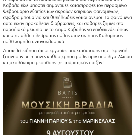
Καβάλα είχε υποστεί σημαντικές καταστροφές τον περασμένο
Φεβρουάριο εξαιτίας των ακραίων καιρικών φαινομένων,
σφοδρά μπουρίνια και θυελλώδεις νότιοι άνεμοι. Τα φαινόμενα
αυτά είχαν προκαλέσει διαβρώσεις, και σοβαρές ζημιές στο
παραλιακό μέτωπο με το Δήμο Καβάλας να επιδεικνύει όπως
και στην άλλη πλευρά της πόλης στην ακτή της Καλαμίτσας
πολύ χαμηλά αντανακλαστικά.
Αποτελεί είδηση ότι οι εργασίες αποκατάστασης στο Περιγιάλι
ξεκίνησαν με 5 μήνες καθυστέρηση μόλις πριν από λίγα 24ωρα
κατακαλόκαιρο μεσούσης της τουριστικής σαιζόν!