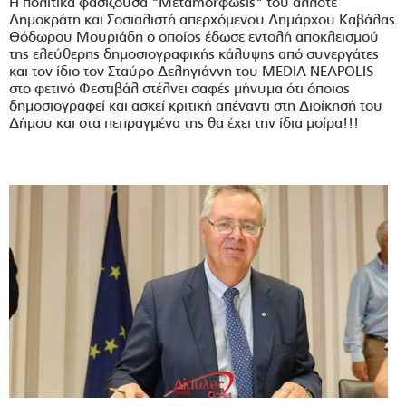
Η πολιτικά φασίζουσα "Μεταmorφωsis" του άλλοτε
Δημοκράτη και Σοσιαλιστή απερχόμενου Δημάρχου Καβάλας
Θόδωρου Μουριάδη
ο οποίος έδωσε εντολή αποκλεισμού
της ελεύθερης δημοσιογραφικής κάλυψης από συνεργάτες
και τον ίδιο τον Σταύρο Δεληγιάννη του MEDIA NEAPOLIS
στο φετινό Φεστιβάλ στέλνει σαφές μήνυμα ότι όποιος
δημοσιογραφεί και ασκεί κριτική απέναντι στη Διοίκησή του
Δήμου και στα πεπραγμένα της θα έχει την ίδια μοίρα!!!