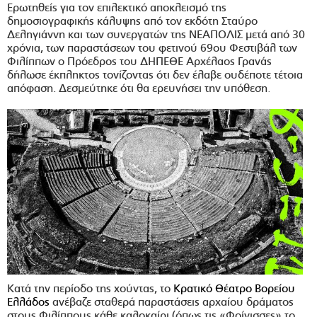
Ερωτηθείς για τον επιλεκτικό αποκλεισμό της
δημοσιογραφικής κάλυψης από τον εκδότη Σταύρο
Δεληγιάννη και των συνεργατών της ΝΕΑΠΟΛΙΣ μετά από 30
χρόνια, των παραστάσεων του φετινού 69ου Φεστιβάλ των
Φιλίππων ο Πρόεδρος του ΔΗΠΕΘΕ Αρχέλαος Γρανάς
δήλωσε έκπληκτος τονίζοντας ότι δεν έλαβε ουδέποτε τέτοια
απόφαση. Δεσμεύτηκε ότι θα ερευνήσει την υπόθεση
.
Κατά την περίοδο της χούντας, το
Κρατικό Θέατρο Βορείου
Ελλάδος
ανέβαζε σταθερά παραστάσεις αρχαίου δράματος
στους Φιλίππους κάθε καλοκαίρι (όπως τις «Φοίνισσες» το