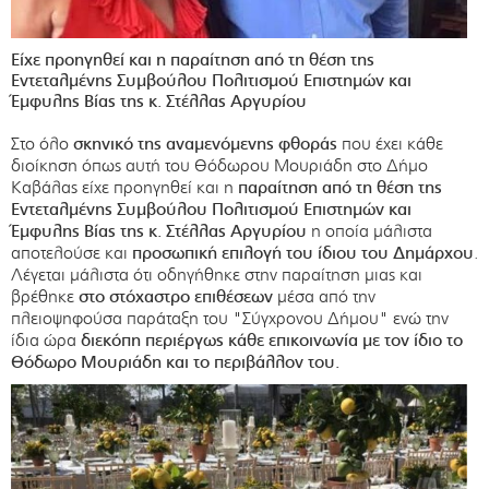
Είχε προηγηθεί και η παραίτηση από τη θέση της
Εντεταλμένης Συμβούλου Πολιτισμού Επιστημών και
Έμφυλης Βίας της κ. Στέλλας Αργυρίου
Στο όλο
σκηνικό της αναμενόμενης φθοράς
που έχει κάθε
διοίκηση όπως αυτή του Θόδωρου Μουριάδη στο Δήμο
Καβάλας είχε προηγηθεί και η
παραίτηση από τη θέση της
Εντεταλμένης Συμβούλου Πολιτισμού Επιστημών και
Έμφυλης Βίας της κ. Στέλλας Αργυρίου
η οποία μάλιστα
αποτελούσε και
προσωπική επιλογή του ίδιου του Δημάρχου
.
Λέγεται μάλιστα ότι οδηγήθηκε στην παραίτηση μιας και
βρέθηκε
στο στόχαστρο επιθέσεων
μέσα από την
πλειοψηφούσα παράταξη του "Σύγχρονου Δήμου" ενώ την
ίδια ώρα
διεκόπη περιέργως κάθε επικοινωνία με τον ίδιο το
Θόδωρο Μουριάδη και το περιβάλλον του.