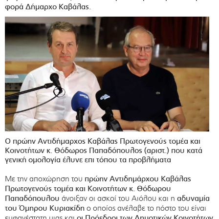
φορά Δήμαρχο Καβάλας.
Ο πρώην Αντιδήμαρχος Καβάλας Πρωτογενούς τομέα και
Κοινοτήτων κ. Θόδωρος Παπαδόπουλος (αριστ.)
που κατά
γενική ομολογία έλυνε επι τόπου τα προβλήματα
Με την αποχώρηση του
πρώην Αντιδημάρχου Καβάλας
Πρωτογενούς τομέα και Κοινοτήτων κ. Θόδωρου
Παπαδόπουλου
άνοιξαν οι ασκοί του Αιόλου και η
αδυναμία
του Όμηρου Κυριακίδη
ο οποίος ανέλαβε το πόστο του είναι
εμφανέστατη μιας και
οι Πρόεδροι των Δημοτικών Κοινοτήτων