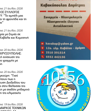
κε 21 Ιουλίου 2026
ΚΟΣ ΣΥΛΛΟΓΟΣ
Y: “Το αμπέλι μας
αι τη φροντίδα και τη
ας”
κε 21 Ιουλίου 2026
ία με ζημιές σε
Καβάλα και Κομοτηνή
κε 20 Ιουλίου 2026
 ΧΡΥΣΟΥΠΟΛΗΣ:
κή ενίσχυση της
ής γραμμής με
δη
κε 20 Ιουλίου 2026
κούρη: “Γιατί
τουν πως η
υση Διοξειδίου του
 στην θάλασσα της
κη με σχεδόν μηδαμινό
 της κλιματικής
κε 19 Ιουλίου 2026
ΜΑΡΧΟΣ ΤΕΧΝΙΚΩΝ