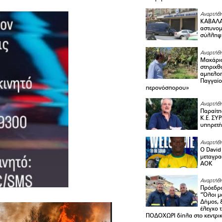
Αναρτήθη
ΚΑΒΑΛΑ 
αστυνομι
σύλληψ
Αναρτήθη
Μακάριο
στηριχθ
αμπελοπ
Παγγαίο
περονόσπορου»
Αναρτήθη
Παραίτη
Κ.Ε. ΣΥ
υπηρετή
Αναρτήθη
Ο David 
μεταγρα
ΑΟΚ
Αναρτήθη
Πρόεδρο
“Όλοι μ
Δήμος, 
έλεγχο 
ΠΟΔΟΧΩΡΙ δίπλα στο κεντρικ