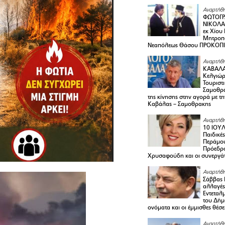
Αναρτήθη
ΦΩΤΟΓΡ
ΝΙΚΟΛΑ
εκ Χίου
Μητροπο
Νεαπόλεως Θάσου ΠΡΟΚΟΠ
Αναρτήθη
ΚΑΒΑΛΑ 
Κελγιώρ
Τουριστ
Σαμοθρά
της κίνησης στην αγορά με τ
Καβάλας – Σαμοθρακης
Αναρτήθη
10 ΙΟΥΛ
Παιδικέ
Περάμου
Πρόεδρ
Χρυσαφούδη και οι συνεργάτ
Αναρτήθη
Σάββας 
αλλαγές
Εντεταλ
του Δήμ
ονόματα και οι έμμισθες θέσε
Αναρτήθη