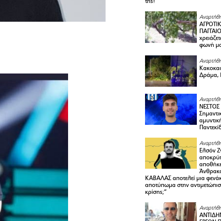
της!
Αναρτήθη
ΑΓΡΟΤΙ
ΠΑΓΓΑΙΟ
χρειάζετ
φωνή μ
Αναρτήθη
Κακοκαιρ
Δράμα, 
Αναρτήθη
ΝΕΣΤΟΣ
Σημαντι
αμυντικ
Παντεκί
Αναρτήθη
Ελσόν Ζγ
αποκρύπ
αποθήκε
Άνθρακα
ΚΑΒΑΛΑΣ αποτελεί μια φενά
αποτύπωμα στην αντιμετώπιση
κρίσης;”
Αναρτήθη
ΑΝΤΙΔΗ