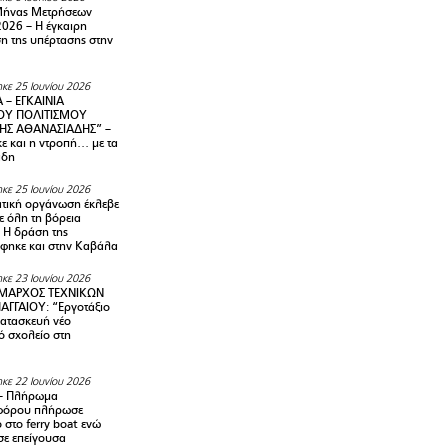
Μήνας Μετρήσεων
2026 – H έγκαιρη
η της υπέρτασης στην
κε 25 Ιουνίου 2026
 – ΕΓΚΑΙΝΙΑ
ΟΥ ΠΟΛΙΤΙΣΜΟΥ
ΗΣ ΑΘΑΝΑΣΙΑΔΗΣ” –
ε και η ντροπή… με τα
άδη
κε 25 Ιουνίου 2026
τική οργάνωση έκλεβε
ε όλη τη βόρεια
 Η δράση της
φηκε και στην Καβάλα
κε 23 Ιουνίου 2026
ΜΑΡΧΟΣ ΤΕΧΝΙΚΩΝ
ΑΓΓΑΙΟΥ: “Εργοτάξιο
κατασκευή νέο
ό σχολείο στη
κε 22 Ιουνίου 2026
– Πλήρωμα
φόρου πλήρωσε
ο στο ferry boat ενώ
σε επείγουσα