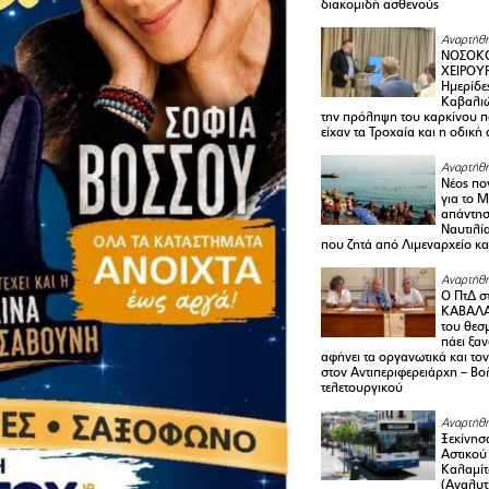
διακομιδή ασθενούς
Αναρτήθη
ΝΟΣΟΚΟ
ΧΕΙΡΟΥ
Ημερίδε
Καβαλιώ
την πρόληψη του καρκίνου π
είχαν τα Τροχαία και η οδική
Αναρτήθη
Νέος πο
για το 
απάντη
Ναυτιλία
που ζητά από Λιμεναρχείο κα
Αναρτήθη
Ο ΠτΔ σ
ΚΑΒΑΛΑ
του θεσ
πάει ξα
αφήνει τα οργανωτικά και το
στον Αντιπεριφερειάρχη – Βο
τελετουργικού
Αναρτήθη
Ξεκίνησ
Αστικού
Καλαμίτ
(Αναλυτ