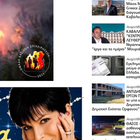
Μάιος 
Greece 
διάγνωσ
Καβάλα
Αναρτήθη
ΚΑΒΑΛΑ
“ΚΕΝΤΡ
ΛΕΥΘΕΡ
Ντράπηκ
“έργα και τις ημέρες” Μουρι
Αναρτήθη
Εγκλημα
ρεύμα σ
Ελλάδα.
καταγρά
Αναρτήθη
ΑΝΤΙΔΗ
ΕΡΓΩΝ Π
το υπό 
Δημοτικ
Δημοτική Ενότητα Ορφανού”
Αναρτήθη
ΘΑΣΟΣ 
ασθενο
εισιτήρι
εκτελού