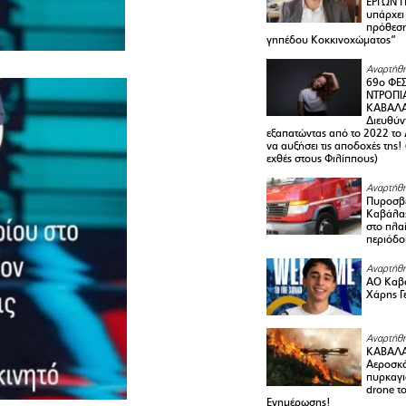
ΕΡΓΩΝ Π
υπάρχει
πρόθεση
γηπέδου Κοκκινοχώματος”
Αναρτήθη
69ο ΦΕΣ
ΝΤΡΟΠΙ
ΚΑΒΑΛΑ 
Διευθύ
εξαπατώντας από το 2022 το 
να αυξήσει τις αποδοχές της
εχθές στους Φιλίππους)
Αναρτήθη
Πυροσβε
Καβάλας
στο πλαί
περιόδο
Αναρτήθη
ΑΟ Καβά
Χάρης Γ
Αναρτήθη
ΚΑΒΑΛΑ
Αεροσκά
πυρκαγι
drone τ
Ενημέρωσης!