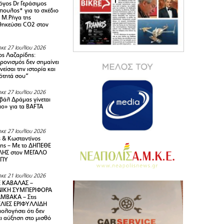
όγος Dr Γεράσιμος
ουλος* για το σχέδιο
 M.Ρήγα της
ηκεύσει CO2 στον
κε 27 Ιουλίου 2026
ς Λαζαρίδης:
ρονισμός δεν σημαίνει
είσαι την ιστορία και
τότητά σου”
κε 27 Ιουλίου 2026
ιβάλ Δράμας γίνεται
ιο» για τα BAFTA
κε 27 Ιουλίου 2026
 & Κωσταντίνος
ης – Με το ΔΗΠΕΘΕ
ΗΣ στον ΜΕΓΑΛΟ
ΜΠΥ
κε 21 Ιουλίου 2026
 ΚΑΒΑΛΑΣ –
ΙΚΗ ΣΥΜΠΕΡΙΦΟΡΑ
ΜΒΑΚΑ – Στις
ΛΙΕΣ ΕΡΙΦΥΛΛΙΔΗ
ολογήσει ότι δεν
ει αύξηση στο μισθό