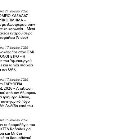
κε 21 Ιουνίου 2026
ΜΕΙΟ ΚΑΒΑΛΑΣ –
ΡΓΙΚΟ ΤΜΗΜΑ –
ς με εξωστρέφεια στην
τικη κοινωνία – Μετά
αχέος εντέρου σειρά
 ασφάλεια (Video)
κε 17 Ιουνίου 2026
νοκέφαλος στον ΟΛΚ
ΜΟΝΟΠΕΤΡΟ – Η
ση του Υφυπουργού
ς και τα νέα στοιχεία
ι τον ΟΛΚ
κε 17 Ιουνίου 2026
τα ΕΛΕΥΘΕΡΙΑ
Σ 2026 – Απαξίωση
μού από τον Δήμαρχο,
νά τριήμερο Αθήνα,
ν πανηγυρικό λόγο
λές Λωλίδη κατά του
κε 15 Ιουνίου 2026
αν τα δρομολόγια του
 ΚΤΕΛ Καβάλας για
σα και Μπάτη
ικά τα δρομολόγια)