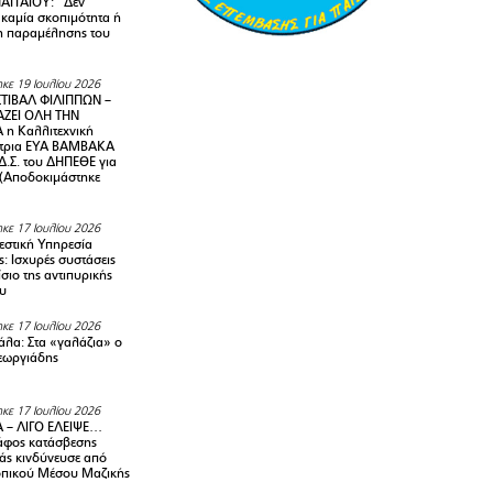
ΑΓΓΑΙΟΥ: “Δεν
 καμία σκοπιμότητα ή
 παραμέλησης του
κε 19 Ιουλίου 2026
ΤΙΒΑΛ ΦΙΛΙΠΠΩΝ –
ΑΖΕΙ ΟΛΗ ΤΗΝ
η Καλλιτεχνική
ντρια ΕΥΑ ΒΑΜΒΑΚΑ
Δ.Σ. του ΔΗΠΕΘΕ για
! (Αποδοκιμάστηκε
κε 17 Ιουλίου 2026
στική Υπηρεσία
: Ισχυρές συστάσεις
σιο της αντιπυρικής
υ
κε 17 Ιουλίου 2026
λα: Στα «γαλάζια» ο
εωργιάδης
κε 17 Ιουλίου 2026
 – ΛΙΓΟ ΕΛΕΙΨΕ…
φος κατάσβεσης
άς κινδύνευσε από
οπικού Μέσου Μαζικής