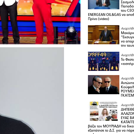
Σεισμολ
Παπαδόπ
του CEO
ENERGEAN OIL&GAS να αποθ
Πρίνο (video)
Αναρτήθη
Μακάριο
“Εκσυγχ
να απαρν
την ταυ
Αναρτήθη
Το Φεστ
«εισιτήρ
Αναρτήθη
Αντώνης
Κούφαλ
ΡΟΥΜΕΛ
ΓΚΑΤΣ
Αναρτήθη
ΔΗΠΕΘΕ
ΑΛΑΖΟΝ
ΕΥΑΣ ΒΑ
ΚΑΤΑΓΓΕ
βάζει τον ΜΟΥΡΙΑΔΗ να δικαι
εξαπάτησε το Δ.Σ. για να πάρ