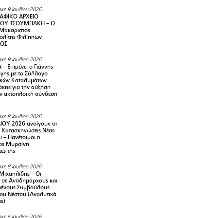
κε 9 Ιουλίου 2026
ΑΦΙΚΟ ΑΡΧΕΙΟ
ΟΥ ΤΣΟΥΜΠΑΚΗ – Ο
 Μακαριστός
λίτης Φιλίππων
ΙΟΣ
κε 9 Ιουλίου 2026
– Επιμένει ο Γιάννης
γης με το Σύλλογο
ικών Καταλυμάτων
κης για την αύξηση
ην ακτοπλοϊκή σύνδεση
κε 8 Ιουλίου 2026
ΙΟΥ 2026 ανοίγουν οι
ς Κατασκηνώσεις Νέας
 – Πανέτοιμοι η
ος Μυρσίνη
ες της
κε 8 Ιουλίου 2026
Μιχαηλίδης – Οι
 σε Αντιδημάρχους και
μένους Συμβούλους
ου Νέστου (Αναλυτικά
ις)
κε 6 Ιουλίου 2026