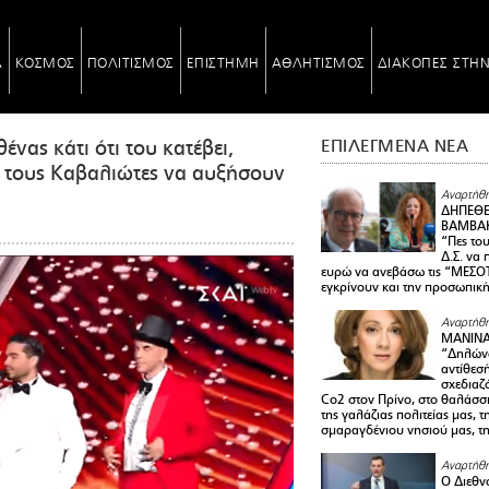
Α
ΚΟΣΜΟΣ
ΠΟΛΙΤΙΣΜΟΣ
ΕΠΙΣΤΗΜΗ
ΑΘΛΗΤΙΣΜΟΣ
ΔΙΑΚΟΠΕΣ ΣΤΗ
ς κάτι ότι του κατέβει,
ΕΠΙΛΕΓΜΕΝΑ ΝΕΑ
ν τους Καβαλιώτες να αυξήσουν
Αναρτήθη
ΔΗΠΕΘΕ
ΒΑΜΒΑΚ
“Πες το
Δ.Σ. να
ευρώ να ανεβάσω τις “ΜΕΣΟΤ
εγκρίνουν και την προσωπικ
Αναρτήθη
ΜΑΝΙΝ
“Δηλώνω
αντίθεσ
σχεδιαζ
Co2 στον Πρίνο, στο θαλάσσ
της γαλάζιας πολιτείας μας, 
σμαραγδένιου νησιού μας, τ
Αναρτήθη
Ο Διεθν