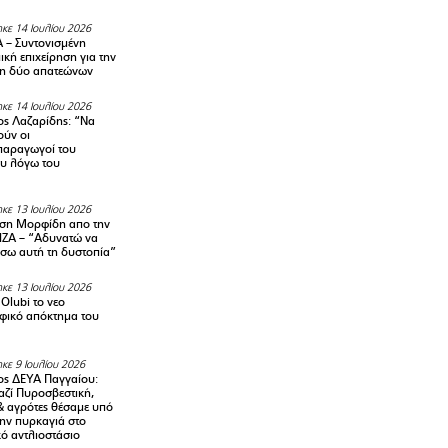
κε 14 Ιουλίου 2026
– Συντονισμένη
κή επιχείρηση για την
η δύο απατεώνων
κε 14 Ιουλίου 2026
ς Λαζαρίδης: “Να
ούν οι
αραγωγοί του
υ λόγω του
κε 13 Ιουλίου 2026
ση Μορφίδη απο την
ΡΙΖΑ – “Αδυνατώ να
σω αυτή τη δυστοπία”
κε 13 Ιουλίου 2026
Olubi το νεο
φικό απόκτημα του
κε 9 Ιουλίου 2026
ς ΔΕΥΑ Παγγαίου:
αζί Πυροσβεστική,
& αγρότες θέσαμε υπό
την πυρκαγιά στο
ό αντλιοστάσιο