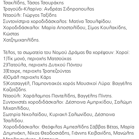
Τσακλίδης, Τάσος Τσουράκης
Τραγούδι-Κλαρίνο: Ανδρέας Σιδηροπουλος
Νταούλι: Γιώργος Ταξίδης
Συντονίστρια χοροδιδάσκαλος: Ματίνα Τσουλφίδου.
Χοροδιδάσκαλοι: Μαρία Αποστολίδου, Σίμος Κουλακίδης,
Κώστας
Χατζημιχαηλίδης.
Τέλος, τα σωματεία του Νομού Δράμας θα χορέψουν: Χοροί:
1)Τίκ μονό, περιοχής Ματσούκας
2)Πατούλα, περιοχής Δυτικού Πόντου
3)Έταιρε, περιοχής Τραπεζούντας
4)Ομάλ περιοχής Κάρς
5)Κοτσαγγέλ, Παμποντιακός χορός Μουσικοί Λύρα: Βαγγέλης
Καζατζίδης.
Νταούλι: Χαράλαμπος Παντελίδης, Βαγγέλης Πίντης.
Συντονιστές χοροδιδάσκαλοι: Δέσποινα Αμπρικίδου, Σαλώμη
Μιχαηλίδου,
Σωτηρία Νικολαίδου, Κυριακή Σαλωνίδου, Δέσποινα
Τσαλίδου.
Χοροδιδάσκαλοι: Θεόφιλος Αμπεσλίδης Σάββας Βέτας, Μαρία
Δημηνάκη, Νίκος Θεοδοσιάδης, Γιάννης Κειβανίδης, Μανώλης