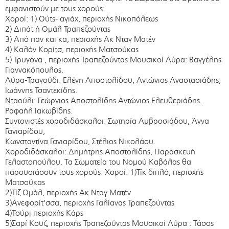
εμφανιστούν με τους χορούς:
Χοροί: 1) Ούτς- αγιάχ, περιοχής Νικοπόλεως
2) Διπάτ ή Ομάλ Τραπεζούντας
3) Από παν και κα, περιοχής Ακ Νταγ Ματέν
4) Καλόν Κορίτσ, περιοχής Ματσούκας
5) Τρυγόνα , περιοχής Τραπεζούντας Μουσικοί Λύρα: Βαγγέλης
Γιαννακόπουλος.
Λύρα-Τραγούδι: Ελένη Αποστολίδου, Αντώνιος Αναστασιάδης,
Ιωάννης Τσαντεκίδης.
Νταούλι: Γεώργιος Αποστολίδης Αντώνιος Ελευθεριάδης.
Ραφαήλ Ιακωβίδης.
Συντονιστές χοροδιδάσκαλοι: Σωτηρία Αμβροσιάδου, Άννα
Γανιαρίδου,
Κωνσταντίνα Γανιαρίδου, Στέλιος Νικολάου.
Χοροδιδάσκαλοι: Δημήτρης Αποστολίδης, Παρασκευή
Γελαστοπούλου. Τα Σωματεία του Νομού Καβάλας θα
παρουσιάσουν τους χορούς: Χοροί: 1)Τίκ διπλό, περιοχής
Ματσούκας
2)Τίζ Ομάλ, περιοχής Ακ Νταγ Ματέν
3)Ανεφορίτ'σσα, περιοχής Γαλίανας Τραπεζούντας
4)Τούρι περιοχής Κάρς
5)Σαρί Κουζ, περιοχής Τραπεζούντας Μουσικοί Λύρα : Τάσος