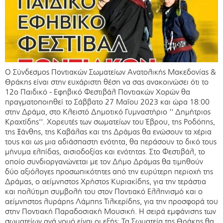
Ο Σύνδεσμος Ποντιακών Σωματείων Ανατολικής Μακεδονίας &
Θράκης είναι στην ευχάριστη θέση να σας ανακοινώσει ότι το
12ο Παιδικό - Εφηβικό Φεστιβάλ Ποντιακών Χορών θα
πραγματοποιηθεί το Σάββατο 27 Μαΐου 2023 και ώρα 18:00
στην Δράμα, στο Κλειστό Δημοτικό Γυμναστήριο '' Δημήτριος
Κραχτίδης''. Χορευτές των σωματείων του Έβρου, της Ροδόπης,
της Ξάνθης, της Καβάλας και της Δράμας θα ενώσουν τα χέρια
τους και ως μια αδιάσπαστη ενότητα, θα περάσουν το δικό τους
μήνυμα ελπίδας, αισιοδοξίας και ενότητας. Στο Φεστιβάλ, το
οποίο συνδιοργανώνεται με τον Δήμο Δράμας θα τιμηθούν
δύο αξιόλογες προσωπικότητες από την ευρύτερη περιοχή της
Δράμας, ο αείμνηστος Χρήστος Κυριακίδης, για την τεράστια
και πολύτιμη συμβολή του στον Ποντιακό Ελληνισμό και ο
αείμνηστος λυράρης Λάμπης Τιλκερίδης, για την προσφορά του
στην Ποντιακή Παραδοσιακή Μουσική. Η σειρά εμφάνισης των
σωματείων ανά νομό είναι οι εξής: Τα Σωματεία της Θράκης θα