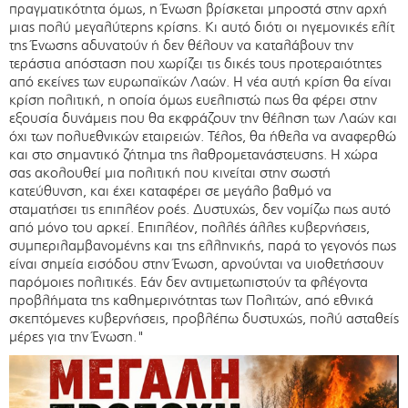
πραγματικότητα όμως, η Ένωση βρίσκεται μπροστά στην αρχή
μιας πολύ μεγαλύτερης κρίσης. Κι αυτό διότι οι ηγεμονικές ελίτ
της Ένωσης αδυνατούν ή δεν θέλουν να καταλάβουν την
τεράστια απόσταση που χωρίζει τις δικές τους προτεραιότητες
από εκείνες των ευρωπαϊκών Λαών. Η νέα αυτή κρίση θα είναι
κρίση πολιτική, η οποία όμως ευελπιστώ πως θα φέρει στην
εξουσία δυνάμεις που θα εκφράζουν την θέληση των Λαών και
όχι των πολυεθνικών εταιρειών. Τέλος, θα ήθελα να αναφερθώ
και στο σημαντικό ζήτημα της λαθρομετανάστευσης. Η χώρα
σας ακολουθεί μια πολιτική που κινείται στην σωστή
κατεύθυνση, και έχει καταφέρει σε μεγάλο βαθμό να
σταματήσει τις επιπλέον ροές. Δυστυχώς, δεν νομίζω πως αυτό
από μόνο του αρκεί. Επιπλέον, πολλές άλλες κυβερνήσεις,
συμπεριλαμβανομένης και της ελληνικής, παρά το γεγονός πως
είναι σημεία εισόδου στην Ένωση, αρνούνται να υιοθετήσουν
παρόμοιες πολιτικές. Εάν δεν αντιμετωπιστούν τα φλέγοντα
προβλήματα της καθημερινότητας των Πολιτών, από εθνικά
σκεπτόμενες κυβερνήσεις, προβλέπω δυστυχώς, πολύ ασταθείς
μέρες για την Ένωση."