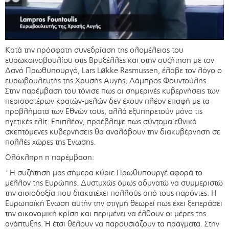
Κατά την πρόσφατη συνεδρίαση της ολομέλειας του
ευρωκοινοβουλίου στις Βρυξέλλες και στην συζήτηση με τον
Δανό Πρωθυπουργό, Lars Løkke Rasmussen, έλαβε τον λόγο ο
ευρωβουλευτής της Χρυσής Αυγής, Λάμπρος Φουντούλης.
Στην παρέμβαση του τόνισε πως οι σημερινές κυβερνήσεις των
περισσοτέρων κρατών-μελών δεν έχουν πλέον επαφή με τα
προβλήματα των Εθνών τους, αλλά εξυπηρετούν μόνο τις
ηγετικές ελίτ. Επιπλέον, προέβλεψε πως σύντομα εθνικά
σκεπτόμενες κυβερνήσεις θα αναλάβουν την διακυβέρνηση σε
πολλές χώρες της Ένωσης.
Ολόκληρη η παρέμβαση:
"Η συζήτηση μας σήμερα κύριε Πρωθυπουργέ αφορά το
μέλλον της Ευρώπης. Δυστυχώς όμως αδυνατώ να συμμεριστώ
την αισιοδοξία που διακατέχει πολλούς από τους παρόντες. Η
Ευρωπαϊκή Ένωση αυτήν την στιγμή θεωρεί πως έχει ξεπεράσει
την οικονομική κρίση και περιμένει να έλθουν οι μέρες της
ανάπτυξης. Ή έτσι θέλουν να παρουσιάζουν τα πράγματα. Στην