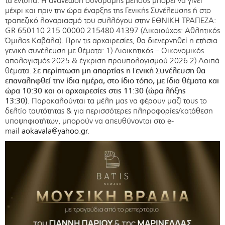
τα έντυπα. Η ανανέωση συνδρομής μέλους μπορεί να γίνει
μέχρι και πριν την ώρα έναρξης της Γενικής Συνέλευσης ή στο
τραπεζικό λογαριασμό του συλλόγου στην ΕΘΝΙΚΗ ΤΡΑΠΕΖΑ:
GR 650110 215 00000 215480 41397 (Δικαιούχος: Αθλητικός
Όμιλος Καβάλα). Πριν τις αρχαιρεσίες, θα διενεργηθεί η ετήσια
γενική συνέλευση με θέματα: 1) Διοικητικός – Οικονομικός
απολογισμός 2025 & έγκριση προϋπολογισμού 2026 2) Λοιπά
θέματα.
Σε περίπτωση μη απαρτίας η Γενική Συνέλευση θα
επαναληφθεί την ίδια ημέρα, στο ίδιο τόπο, με ίδια θέματα και
ώρα 10:30 και οι αρχαιρεσίες στις 11:30 (ώρα λήξης
13:30).
Παρακαλούνται τα μέλη μας να φέρουν μαζί τους το
δελτίο ταυτότητας & για περισσότερες πληροφορίες/κατάθεση
υποψηφιοτήτων, μπορούν να απευθύνονται στο e-
mail
aokavala@yahoo.gr
.