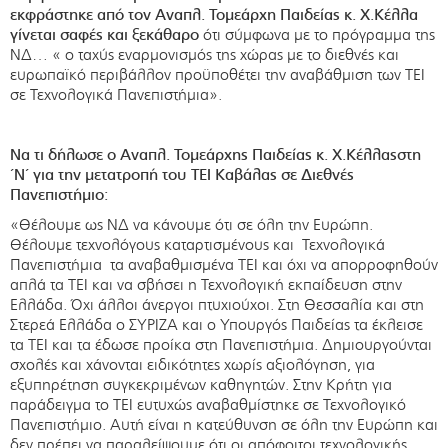
εκφράστηκε από τον Αναπλ. Τομεάρχη Παιδείας κ. Χ.Κέλλα
γίνεται σαφές και ξεκάθαρο
ότι σύμφωνα με το πρόγραμμα της
ΝΔ… « ο ταχύς εναρμονισμός της χώρας με το διεθνές και
ευρωπαϊκό περιβάλλον προϋποθέτει την αναβάθμιση των ΤΕΙ
σε Τεχνολογικά Πανεπιστήμια».
Να τι δήλωσε ο Αναπλ. Τομεάρχης Παιδείας κ. Χ.Κέλλαςστη
΄Ν΄ για την μετατροπή του ΤΕΙ Καβάλας σε Διεθνές
Πανεπιστήμιο:
«Θέλουμε ως ΝΔ να κάνουμε ότι σε όλη την Ευρώπη.
Θέλουμε τεχνολόγους καταρτισμένους και Τεχνολογικά
Πανεπιστήμια τα αναβαθμισμένα ΤΕΙ και όχι να απορροφηθούν
απλά τα ΤΕΙ και να σβήσει η Τεχνολογική εκπαίδευση στην
Ελλάδα. Όχι άλλοι άνεργοι πτυχιούχοι. Στη Θεσσαλία και στη
Στερεά Ελλάδα ο ΣΥΡΙΖΑ και ο Υπουργός Παιδείας τα έκλεισε
τα ΤΕΙ και τα έδωσε προίκα στη Πανεπιστήμια. Δημιουργούνται
σχολές και χάνονται ειδικότητες χωρίς αξιολόγηση, για
εξυπηρέτηση συγκεκριμένων καθηγητών. Στην Κρήτη για
παράδειγμα το ΤΕΙ ευτυχώς αναβαθμίστηκε σε Τεχνολογικό
Πανεπιστήμιο. Αυτή είναι η κατεύθυνση σε όλη την Ευρώπη και
δεν πρέπει να παραλείψουμε ότι οι απόφοιτοι τεχνολογικής