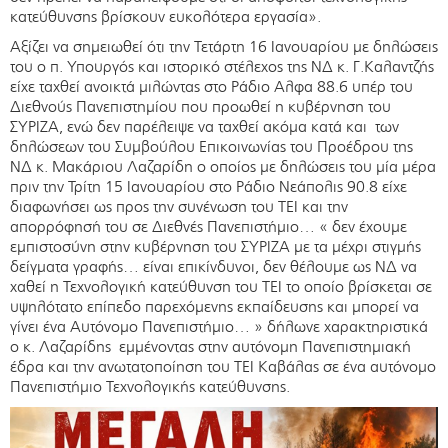
κατεύθυνσης βρίσκουν ευκολότερα εργασία».
Αξίζει να σημειωθεί ότι την Τετάρτη 16 Ιανουαρίου με δηλώσεις
του ο π. Υπουργός και ιστορικό στέλεχος της ΝΔ κ. Γ.Καλαντζής
είχε ταχθεί ανοικτά μιλώντας στο Ράδιο Αλφα 88.6 υπέρ του
Διεθνούς Πανεπιστημίου που προωθεί η κυβέρνηση του
ΣΥΡΙΖΑ, ενώ δεν παρέλειψε να ταχθεί ακόμα κατά και των
δηλώσεων του Συμβούλου Επικοινωνίας του Προέδρου της
ΝΔ κ. Μακάριου Λαζαρίδη ο οποίος με δηλώσεις του μία μέρα
πριν την Τρίτη 15 Ιανουαρίου στο Ράδιο Νεάπολις 90.8 είχε
διαφωνήσει ως προς την συνένωση του ΤΕΙ και την
απορρόφησή του σε Διεθνές Πανεπιστήμιο… « δεν έχουμε
εμπιστοσύνη στην κυβέρνηση του ΣΥΡΙΖΑ με τα μέχρι στιγμής
δείγματα γραφής… είναι επικίνδυνοι, δεν θέλουμε ως ΝΔ να
χαθεί η Τεχνολογική κατεύθυνση του ΤΕΙ το οποίο βρίσκεται σε
υψηλότατο επίπεδο παρεχόμενης εκπαίδευσης και μπορεί να
γίνει ένα Αυτόνομο Πανεπιστήμιο… » δήλωνε χαρακτηριστικά
ο κ. Λαζαρίδης εμμένοντας στην αυτόνομη Πανεπιστημιακή
έδρα και την ανωτατοποίηση του ΤΕΙ Καβάλας σε ένα αυτόνομο
Πανεπιστήμιο Τεχνολογικής κατεύθυνσης.