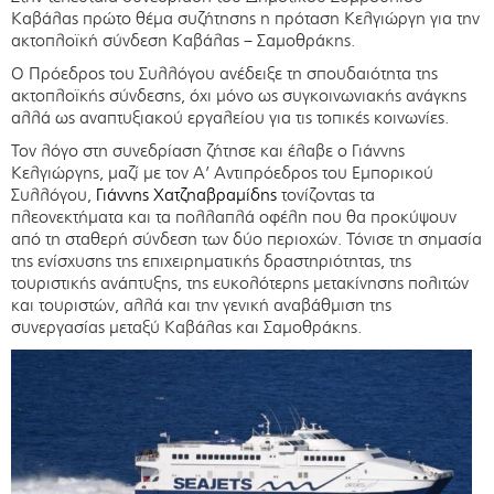
Καβάλας πρώτο θέμα συζήτησης η πρόταση Κελγιώργη για την
ακτοπλοϊκή σύνδεση Καβάλας – Σαμοθράκης.
Ο Πρόεδρος του Συλλόγου ανέδειξε τη σπουδαιότητα της
ακτοπλοϊκής σύνδεσης, όχι μόνο ως συγκοινωνιακής ανάγκης
αλλά ως αναπτυξιακού εργαλείου για τις τοπικές κοινωνίες.
Τον λόγο στη συνεδρίαση ζήτησε και έλαβε ο Γιάννης
Κελγιώργης, μαζί με τον Α’ Αντιπρόεδρος του Εμπορικού
Συλλόγου,
Γιάννης Χατζηαβραμίδης
τονίζοντας τα
πλεονεκτήματα και τα πολλαπλά οφέλη που θα προκύψουν
από τη σταθερή σύνδεση των δύο περιοχών. Τόνισε τη σημασία
της ενίσχυσης της επιχειρηματικής δραστηριότητας, της
τουριστικής ανάπτυξης, της ευκολότερης μετακίνησης πολιτών
και τουριστών, αλλά και την γενική αναβάθμιση της
συνεργασίας μεταξύ Καβάλας και Σαμοθράκης.