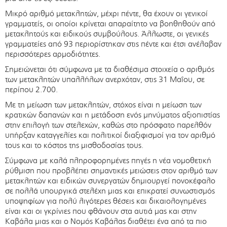
Μικρό αριθμό μετακλητών, μέχρι πέντε, θα έχουν οι γενικοί
γραμματείς, οι οποίοι κρίνεται απαραίτητο να βοηθηθούν από
μετακλητούς και ειδικούς συμβούλους. Άλλωστε, οι γενικές
γραμματείες από 93 περιορίστηκαν στις πέντε και έτσι ανέλαβαν
περισσότερες αρμοδιότητες.
Σημειώνεται ότι σύμφωνα με τα διαθέσιμα στοιχεία ο αριθμός
των μετακλητών υπαλλήλων ανερχόταν, στις 31 Μαΐου, σε
περίπου 2.700.
Με τη μείωση των μετακλητών, στόχος είναι η μείωση των
κρατικών δαπανών και η μετάδοση ενός μηνύματος αξιοπιστίας
στην επιλογή των στελεχών, καθώς στο πρόσφατο παρελθόν
υπήρξαν καταγγελίες και πολιτικοί διαξιφισμοί για τον αριθμό
τους και το κόστος της μισθοδοσίας τους.
Σύμφωνα με καλά πληροφορημένες πηγές η νέα νομοθετική
ρύθμιση που προβλέπει σημαντικές μειώσεις στον αριθμό των
μετακλητών και ειδικών συνεργατών δημιουργεί πονοκέφαλο
σε πολλά υπουργικά στελέχη μιας και επικρατεί συνωστισμός
υποψηφίων για πολύ λιγότερες θέσεις και δικαιολογημένες
είναι και οι γκρίνιες που φθάνουν στα αυτιά μας και στην
Καβάλα μιας και ο Νομός Καβάλας διαθέτει ένα από τα πιο