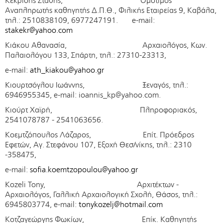
Κεκρίδης Στάθης, Oμότιμος
Αναπληρωτής καθηγητής Δ.Π.Θ., Φιλικής Εταιρείας 9, Καβάλα,
τηλ.: 2510838109, 6977247191. e-mail:
stakekr@yahoo.com
Κιάκου Αθανασία, Αρχαιολόγος, Κων.
Παλαιολόγου 133, Σπάρτη, τηλ.: 27310-23313,
e-mail:
ath_kiakou@yahoo.gr
Κιουρτσόγλου Ιωάννης, Ξεναγός, τηλ.:
6946955345, e-mail: ioannis_kp@yahoo.com.
Κιούρτ Χαϊρή, Πληροφοριακός,
2541078787 - 2541063656.
Κοεμτζόπουλος Λάζαρος, Επίτ. Πρόεδρος
Εφετών, Αγ. Στεφάνου 107, Εξοχή Θεσ/νίκης, τηλ.: 2310
-358475,
e-mail:
sofia.koemtzopoulou@yahoo.gr
Kozeli Tony, Αρχιτέκτων -
Αρχαιολόγος, Γαλλική Αρχαιο­λογική Σχολή, Θάσος, τηλ.:
6945803774, e-mail:
tonykozelj@hotmail.com
Κοτζαγεώργης Φωκίων, Επίκ. Καθηγητής