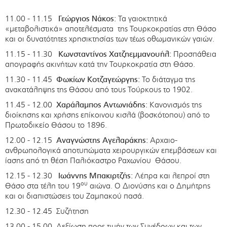
11.00 - 11.15
Γεώργιος Νάκος:
Τα γαιοκτητικά
«μεταβολιστικά» αποτελέσματα της Τουρκοκρατίας στη Θάσο
και οι δυνατότητες χρησικτησίας των τέως οθωμανικών γαιών.
11.15 - 11.30
Κωνσταντίνος Χατζηεμμανουήλ:
Προσπάθεια
απογραφής ακινήτων κατά την Τουρκοκρατία στη Θάσο.
11.30 - 11.45
Φωκίων Κοτζαγεώργης:
Το διάταγμα της
ανακατάληψης της Θάσου από τους Τούρκους το 1902.
11.45 - 12.00
Χαράλαμπος Αντωνιάδης:
Κανονισμός της
διοίκησης και χρήσης επίκοινου κισλά (βοσκότοπου) από το
Πρωτοδικείο Θάσου το 1896.
12.00 - 12.15
Αναγνώστης Αγελαράκης:
Αρχαιο-
ανθρωπολογικά αποτυπώματα χειρουργικών επεμβάσεων και
ίασης από τη θέση Παλιόκαστρο Ραχωνίου Θάσου.
12.15 - 12.30
Ιωάννης Μπακιρτζής:
Λέπρα και λεπροί στη
ου
Θάσο στα τέλη του 19
αιώνα. Ο Διονύσης και ο Δημήτρης
και οι διαπιστώσεις του Ζαμπακού πασά.
12.30 - 12.45 Συζήτηση
13.00 - 15.00 Δεξίωση προς τιμήν των Συνέδρων και των