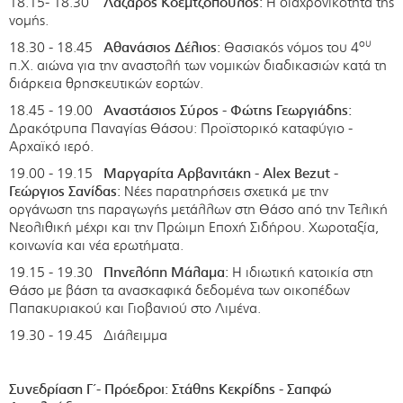
18.15- 18.30
Λάζαρος Κοεμτζόπουλος:
Η διαχρονικότητα της
νομής.
ου
18.30 - 18.45
Αθανάσιος Δέλιος:
Θασιακός νόμος του 4
π.Χ. αιώνα για την αναστολή των νομικών διαδικασιών κατά τη
διάρκεια θρησκευτικών εορτών.
18.45 - 19.00
Αναστάσιος Σύρος - Φώτης Γεωργιάδης:
Δρακότρυπα Παναγίας Θάσου: Προϊστορικό καταφύγιο -
Αρχαϊκό ιερό.
19.00 - 19.15
Μαργαρίτα Αρβανιτάκη -
Alex
Bezut
-
Γεώργιος Σανίδας:
Νέες παρατηρήσεις σχετικά με την
οργάνωση της παραγωγής μετάλλων στη Θάσο από την Τελική
Νεολιθική μέχρι και την Πρώιμη Εποχή Σιδήρου. Χωροταξία,
κοινωνία και νέα ερωτήματα.
19.15 - 19.30
Πηνελόπη Μάλαμα:
Η ιδιωτική κατοικία στη
Θάσο με βάση τα ανασκαφικά δεδομένα των οικοπέδων
Παπακυριακού και Γιοβανιού στο Λιμένα.
19.30 - 19.45 Διάλειμμα
Συνεδρίαση Γ΄- Πρόεδροι: Στάθης Κεκρίδης - Σαπφώ