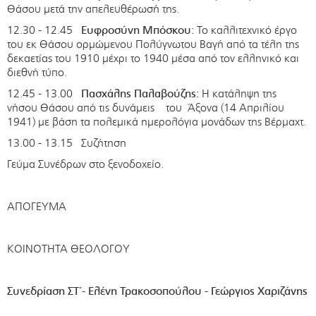
Θάσου μετά την απελευθέρωσή της.
12.30 - 12.45
Ευφροσύνη Μπόσκου:
Το καλλιτεχνικό έργο
του εκ Θάσου ορμώμενου Πολύγνωτου Βαγή από τα τέλη της
δεκαετίας του 1910 μέχρι το 1940 μέσα από τον ελληνικό και
διεθνή τύπο.
12.45 - 13.00
Πασχάλης Παλαβούζης:
Η κατάληψη της
νήσου Θάσου από τις δυνάμεις του Άξονα (14 Απριλίου
1941) με βάση τα πολεμικά ημερολόγια μονάδων της Βέρμαχτ.
13.00 - 13.15 Συζήτηση
Γεύμα Συνέδρων στο ξενοδοχείο.
ΑΠΟΓΕΥΜΑ
ΚΟΙΝΟΤΗΤΑ ΘΕΟΛΟΓΟΥ
Συνεδρίαση ΣΤ΄-
E
λένη Τρακ
o
σοπούλου - Γεώργιος Χαριζάνης