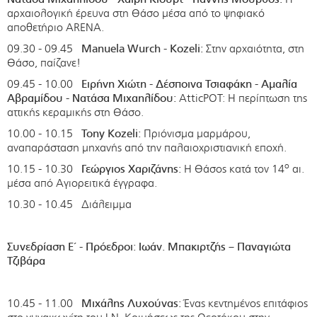
αρχαιολογική έρευνα στη Θάσο μέσα από το ψηφιακό
αποθετήριο ARENA.
09.30 - 09.45
Manuela
Wurch
-
Kozeli
:
Στην αρχαιότητα, στη
Θάσο, παίζανε!
09.45 - 10.00
Ειρήνη Χιώτη - Δέσποινα Τσιαφάκη - Αμαλία
Αβραμίδου - Νατάσα Μιχαηλίδου:
AtticPOT: Η περίπτωση της
αττικής κεραμικής στη Θάσο.
10.00 - 10.15
Tony
Kozeli
:
Πριόνισμα μαρμάρου,
αναπαράσταση μηχανής από την παλαιοχριστιανική εποχή.
ο
10.15 - 10.30
Γεώργιος Χαριζάνης:
Η Θάσος κατά τον 14
αι.
μέσα από Αγιορειτικά έγγραφα.
10.30 - 10.45 Διάλειμμα
Συνεδρίαση Ε΄ - Πρόεδροι: Ιωάν. Μπακιρτζής – Παναγιώτα
Τζιβάρα
10.45 - 11.00
Μιχάλης Λυχούνας:
Ένας κεντημένος επιτάφιος