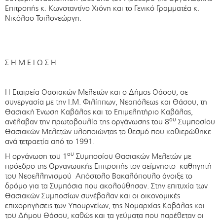
Επιτροπής κ. Κωνσταντίνο Χιόνη και το Γενικό Γραμματέα κ.
Νικόλαο Τσιλογεώργη.
Σ Η Μ Ε Ι Ω Σ Η
Η Εταιρεία Θασιακών Μελετών και ο Δήμος Θάσου, σε
συνεργασία με την Ι.Μ. Φιλίππων, Νεαπόλεως και Θάσου, τη
Θασιακή Ένωση Καβάλας και το Επιμελητήριο Καβάλας,
ου
ανέλαβαν την πρωτοβουλία της οργάνωσης του 8
Συμποσίου
Θασιακών Μελετών υλοποιώντας το θεσμό που καθιερώθηκε
ανά τετραετία από το 1991.
ου
Η οργάνωση του 1
Συμποσίου Θασιακών Μελετών με
πρόεδρο της Οργανωτικής Επιτροπής τον αείμνηστο καθηγητή
του Νεοελληνισμού Απόστολο Βακαλόπουλο άνοιξε το
δρόμο για τα Συμπόσια που ακολούθησαν. Στην επιτυχία των
Θασιακών Συμποσίων συνέβαλαν και οι οικονομικές
επιχορηγήσεις των Υπουργείων, της Νομαρχίας Καβάλας και
του Δήμου Θάσου, καθώς και τα γεύματα που παρέθεταν οι