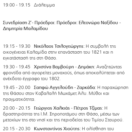
19.00 - 19.15 Διάλειμμα
Συνεδρίαση Ζ΄- Πρόεδροι: Πρόεδροι: Ελεονώρα Ναξίδου -
Δημητρία Μαλαμίδου
19.15 - 19.30
Νικόλαος Τσιλογεώργης:
Η συμβολή της
οικογένειας Καλαμίδα στην επανάσταση του 1821 και η
εγκατάστασή της στη Θάσο.
19.30 - 19.45
Χριστίνα Βαμβούρη - Δημάκη:
Αναζητώντας
φροντίδα από αγιορείτες μοναχούς, όπως αποκαλύπτεται από
ανέκδοτο έγγραφο του 1802.
19.45 - 20.00
Σαπφώ Αγγελούδη - Ζαρκάδα:
Η παραχώρηση
της Θάσου στον Καβαλαλή Μωχάμετ Άλυ. Μύθοι και
πραγματικότητα.
20.00 - 20.15
Γεώργιος Χαλκιάς - Πέτρος Τζίμας:
Η
δραστηριότητα της Ι.Μ. Ξηροποτάμου στη Θάσο, μέσω των
μετοχίων της στο νησί και της περιοδείας του Τιμίου Σταυρού.
20.15 - 20.30
Κωνσταντίνος Χιούτης:
Η ολίσθηση του