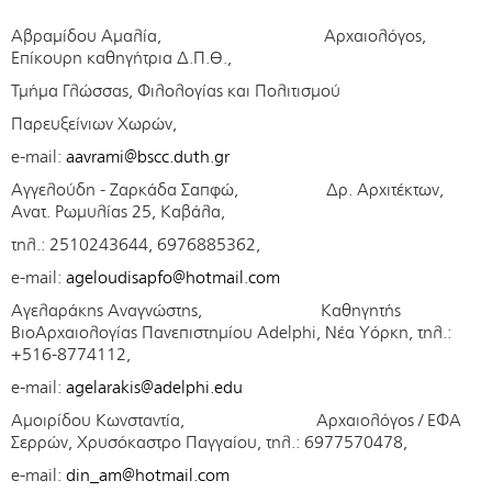
Αβραμίδου Αμαλία, Αρχαιολόγος,
Επίκουρη καθηγήτρια Δ.Π.Θ.,
Τμήμα Γλώσσας, Φιλολογίας και Πολιτισμού
Παρευξείνιων Χωρών,
e-mail:
aavrami@bscc.duth.gr
Αγγελούδη - Ζαρκάδα Σαπφώ, Δρ. Αρχιτέκτων,
Ανατ. Ρωμυλίας 25, Καβάλα,
τηλ.: 2510243644, 6976885362,
e-mail:
ageloudisapfo@hotmail.com
Αγελαράκης Αναγνώστης, Καθηγητής
ΒιοΑρχαιολογίας Πανεπιστημίου Adelphi, Νέα Υόρκη, τηλ.:
+516-8774112,
e-mail:
agelarakis@adelphi.edu
Αμοιρίδου Κωνσταντία, Αρχαιολόγος / ΕΦΑ
Σερρών, Χρυσόκαστρο Παγγαίου, τηλ.: 6977570478,
e-mail:
din_am@hotmail.com