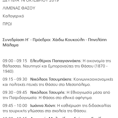
ΔΕΥΤΕΡΑ 14 ΟΚΤΩΒΡΙΟΥ 2019
ΛΙΜΕΝΑΣ ΘΑΣΟΥ
Καλογερικό
ΠΡΩΙ
Συνεδρίαση Η΄ - Πρόεδροι:
Χάιδω Κουκούλη
- Πηνελόπη
Μάλαμα
09.00 - 09.15
Ελευθέριος Παπαγιαννάκης:
Η οικονομία της
θάλασσας. Ναυπηγοί και Εμποροναύτες της Θάσου (1870 -
1940).
09.15 - 09.30
Νικόλαος Τσουμπάκης:
Κοινωνικοοικονομικές
και πολιτικές πτυχές της Θάσου στο Μεσοπόλεμο.
09.30 - 09.45
Νικόλαος Τσουρής:
Η Εθνογνωσία μέσα από
την Πατριδογνωσία: Η Θάσος στο εθνικό αφήγημα.
09.45 - 10.00
Ιωάννα Χιόνη:
Η καθιέρωση της διδασκαλίας
της τουρκικής γλώσσας στα σχολεία της Θάσου.