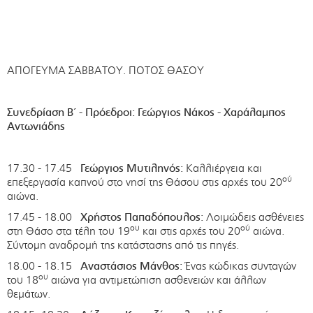
ΑΠΟΓΕΥΜΑ ΣΑΒΒΑΤΟΥ. ΠΟΤΟΣ ΘΑΣΟΥ
Συνεδρίαση Β΄ - Πρόεδροι: Γεώργιος Νάκος - Χαράλαμπος
Αντωνιάδης
17.30 - 17.45
Γεώργιος Μυτιληνός:
Καλλιέργεια και
ού
επεξεργασία καπνού στο νησί της Θάσου στις αρχές του 20
αιώνα.
17.45 - 18.00
Χρήστος Παπαδόπουλος:
Λοιμώδεις ασθένειες
ου
ού
στη Θάσο στα τέλη του 19
και στις αρχές του 20
αιώνα.
Σύντομη αναδρομή της κατάστασης από τις πηγές.
18.00 - 18.15
Αναστάσιος Μάνθος:
Ένας κώδικας συνταγών
ου
του 18
αιώνα για αντιμετώπιση ασθενειών και άλλων
θεμάτων.