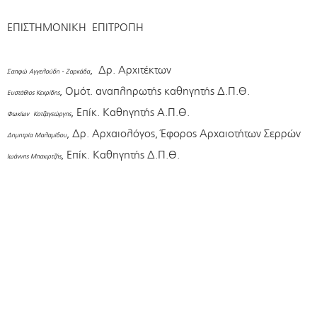
ΕΠΙΣΤΗΜΟΝΙΚΗ ΕΠΙΤΡΟΠΗ
, Δρ. Αρχιτέκτων
Σαπφώ Αγγελούδη - Ζαρκάδα
, Ομότ. αναπληρωτής καθηγητής Δ.Π.Θ.
Ευστάθιος Κεκρίδης
, Επίκ. Καθηγητής Α.Π.Θ.
Φωκίων Κοτζαγεώργης
, Δρ. Αρχαιολόγος, Έφορος Αρχαιοτήτων Σερρών
Δημητρία Μαλαμίδου
, Επίκ. Καθηγητής Δ.Π.Θ.
Ιωάννης Μπακιρτζής