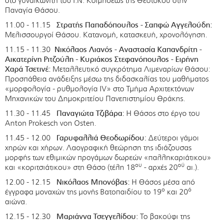
στο γυναικωνίτη του Ι.Ν. Κοιμήσεως της Θεοτόκου στην
Παναγία Θάσου.
11.00 - 11.15
Στρατής Παπαδόπουλος - Σαπφώ Αγγελούδη:
Μελισσουργοί Θάσου. Κατανομή, κατασκευή, χρονολόγηση.
11.15 - 11.30
Νικόλαος Λιανός - Αναστασία Καπανδρίτη -
Αικατερίνη Ριτζούλη - Κυριάκος Στεφανόπουλος - Ειρήνη
Χαρά Τσετινέ:
Μεταλλευτικό συγκρότημα Λιμεναρίων Θάσου:
Προσπάθεια ανάδειξης μέσω της διδασκαλίας του μαθήματος
«μορφολογία - ρυθμολογία IV» στο Τμήμα Αρχιτεκτόνων
Μηχανικών του Δημοκριτείου Πανεπιστημίου Θράκης.
11.30 - 11.45
Παναγιώτα Τζιβάρα:
Η Θάσος στο έργο του
Anton Prokesch von Osten.
11.45 - 12.00
Γαρυφαλλιά
Θεοδωρίδου:
Δεύτεροι γάμοι
χηρών και χήρων. Λαογραφική θεώρηση της ιδιάζουσας
μορφής των εθιμικών προγάμων δωρεών «παλληκαριάτικου»
ου
ού
και «κοριτσιάτικου» στη Θάσο (τέλη 18
- αρχές 20
αι.).
12.00 - 12.15
Νικόλαος Μπονόβας:
Η Θάσος μέσα από
ο
ό
έγγραφα μοναχών της μονής Βατοπαιδίου το 19
και 20
αιώνα.
12.15 - 12.30
Μαριάννα Τσεγγελίδου:
Το βακούφι της