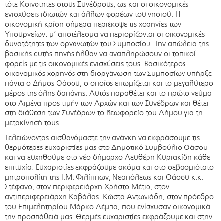
τότε Κοινότητες στους Συνέδρους, ως και οι οικονομικές
ενισχύσεις ιδιωτών και άλλων φορέων του νησιού. Η
οικονομική κρίση σήμερα περιέκοψε τις χορηγίες των
Υπουργείων, μ’ αποτέλεσμα να περιορίζονται οι οικονομικές
δυνατότητες των οργανωτών του Συμποσίου. Την απώλεια της
βασικής αυτής πηγής ήλθαν να αναπληρώσουν οι τοπικοί
φορείς με τις οικονομικές ενισχύσεις τους. Βασικότερος
οικονομικός χορηγός στη διοργάνωση των Συμποσίων υπήρξε
πάντα ο Δήμος Θάσου, ο οποίος επωμίζεται και το μεγαλύτερο
μέρος της όλης δαπάνης. Αυτός παραθέτει και το πρώτο γεύμα
στο Λιμένα προς τιμήν των Αρχών και των Συνέδρων και θέτει
στη διάθεση των Συνέδρων το λεωφορείο του Δήμου για τη
μετακίνησή τους.
Τελειώνοντας αισθανόμαστε την ανάγκη να εκφράσουμε τις
θερμότερες ευχαριστίες μας στο Δημοτικό Συμβούλιο Θάσου
και να ευχηθούμε στο νέο δήμαρχο Λευθέρη Κυριακίδη κάθε
επιτυχία. Ευχαριστίες εκφράζουμε ακόμα και στο σεβασμιότατο
μητροπολίτη της Ι.Μ. Φιλίππων, Νεαπόλεως και Θάσου κ.κ.
Στέφανο, στον περιφερειάρχη Χρήστο Μέτιο, στον
αντιπεριφερειάρχη Καβάλας Κώστα Αντωνιάδη, στον πρόεδρο
του Επιμελητηρίου Μάρκο Δέμπα, που ενίσχυσαν οικονομικά
την προσπάθειά μας. Θερμές ευχαριστίες εκφράζουμε και στην