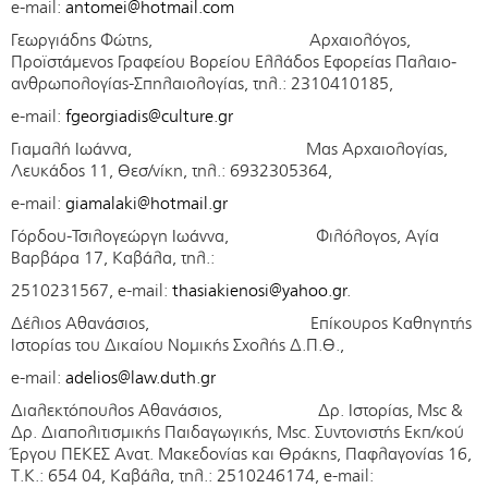
e-mail:
antomei@hotmail.com
Γεωργιάδης Φώτης, Αρχαιολόγος,
Προϊστάμενος Γραφείου Βορείου Ελλάδος Εφορείας Παλαιο­
ανθρωπολογίας-Σπηλαιολογίας, τηλ.: 2310410185,
e-mail:
fgeorgiadis@culture.gr
Γιαμαλή Ιωάννα, Μας Αρχαιολογίας,
Λευκάδος 11, Θεσ/νίκη, τηλ.: 6932305364,
e-mail:
giamalaki@hotmail.gr
Γόρδου-Τσιλογεώργη Ιωάννα, Φιλόλογος, Αγία
Βαρβάρα 17, Καβάλα, τηλ.:
2510231567, e-mail:
thasiakienosi@yahoo.gr
.
Δέλιος Αθανάσιος, Επίκουρος Καθηγητής
Ιστορίας του Δικαίου Νομικής Σχολής Δ.Π.Θ.,
e-mail:
adelios@law.duth.gr
Διαλεκτόπουλος Αθανάσιος, Δρ. Ιστορίας, Msc &
Δρ. Διαπολιτισμικής Παιδαγωγικής, Msc. Συντονιστής Εκπ/κού
Έργου ΠΕΚΕΣ Ανατ. Μακεδονίας και Θράκης, Παφλαγονίας 16,
Τ.Κ.: 654 04, Καβάλα, τηλ.: 2510246174, e-mail: