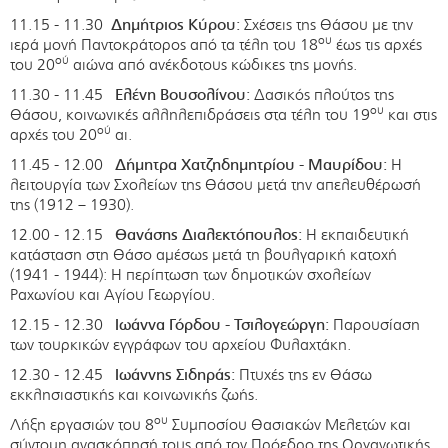
11.15 - 11.30
Δημήτριος Κύρου:
Σχέσεις της Θάσου με την
ου
ιερά μονή Παντοκράτορος από τα τέλη του 18
έως τις αρχές
ού
του 20
αιώνα από ανέκδοτους κώδικες της μονής.
11.30 - 11.45
Ελένη Βουσολίνου:
Δασικός πλούτος της
ου
Θάσου, κοινωνικές αλληλεπιδράσεις στα τέλη του 19
και στις
ού
αρχές του 20
αι.
11.45 - 12.00
Δήμητρα Χατζηδημητρίου - Μαυρίδου:
Η
λειτουργία των Σχολείων της Θάσου μετά την απελευθέρωσή
της (1912 – 1930).
12.00 - 12.15
Θανάσης Διαλεκτόπουλος:
Η εκπαιδευτική
κατάσταση στη Θάσο αμέσως μετά τη βουλγαρική κατοχή
(1941 - 1944): Η περίπτωση των δημοτικών σχολείων
Ραχωνίου και Αγίου Γεωργίου.
12.15 - 12.30
Ιωάννα Γόρδου - Τσιλογεώργη:
Παρουσίαση
των τουρκικών εγγράφων του αρχείου Φυλαχτάκη.
12.30 - 12.45
Ιωάννης Σιδηράς:
Πτυχές της εν Θάσω
εκκλησιαστικής και κοινωνικής ζωής.
ου
Λήξη εργασιών του 8
Συμποσίου Θασιακών Μελετών και
σύντομη ανασκόπησή τους από τον Πρόεδρο της Οργανωτικής