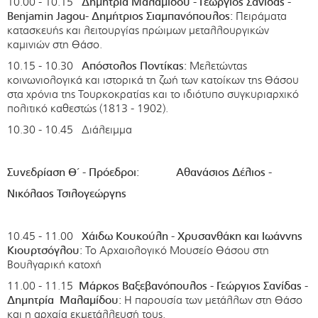
10.00 - 10.15
Δημητρία Μαλαμίδου - Γεώργιος Σανίδας -
Benjamin
Jagou
- Δημήτριος Σιαμπανόπουλος:
Πειράματα
κατασκευής και λειτουργίας πρώιμων μεταλλουργικών
καμινιών στη Θάσο.
10.15 - 10.30
Απόστολος Ποντίκας:
Μελετώντας
κοινωνιολογικά και ιστορικά τη ζωή των κατοίκων της Θάσου
στα χρόνια της Τουρκοκρατίας και το ιδιότυπο συγκυριαρχικό
πολιτικό καθεστώς (1813 - 1902).
10.30 - 10.45 Διάλειμμα
Συνεδρίαση Θ΄ - Πρόεδροι: Αθανάσιος Δέλιος -
Νικόλαος Τσιλογεώργης
10.45 - 11.00
Χάιδω Κουκούλη - Χρυσανθάκη και Ιωάννης
Κιουρτσόγλου:
Το Αρχαιολογικό Μουσείο Θάσου στη
Βουλγαρική κατοχή
11.00 - 11.15
Μάρκος Βαξεβανόπουλος - Γεώργιος Σανίδας -
Δημητρία Μαλαμίδου:
Η παρουσία των μετάλλων στη Θάσο
και η αρχαία εκμετάλλευσή τους.