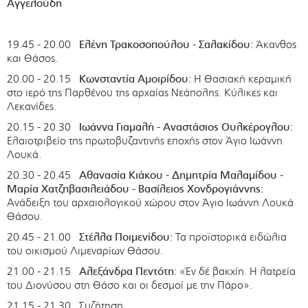
Αγγελούδη
19.45 - 20.00
Ελένη Τρακοσοπούλου - Σαλακίδου:
Άκανθος
και Θάσος.
20.00 - 20.15
Κωνσταντία Αμοιρίδου:
Η Θασιακή κεραμική
στο ιερό της Παρθένου της αρχαίας Νεάπολης. Κύλικες και
Λεκανίδες.
20.15 - 20.30
Ιωάννα Γιαμαλή - Αναστάσιος Ουλκέρογλου:
Ελαιοτριβείο της πρωτοβυζαντινής εποχής στον Άγιο Ιωάννη
Λουκά.
20.30 - 20.45
Αθανασία Κιάκου - Δημητρία Μαλαμίδου -
Μαρία Χατζηβασιλειάδου - Βασίλειος Χονδρογιάννης:
Ανάδειξη του αρχαιολογικού χώρου στον Άγιο Ιωάννη Λουκά
Θάσου.
20.45 - 21.00
Στέλλα Ποιμενίδου:
Τα προϊστορικά ειδώλια
του οικισμού Λιμεναρίων Θάσου.
21.00 - 21.15
Αλεξάνδρα Πεντότη:
«Έν δέ βακχίη. Η λατρεία
του Διονύσου στη Θάσο και οι δεσμοί με την Πάρο».
21.15 - 21.30 Συζήτηση.