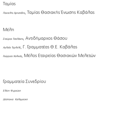
Ταμίας
, Ταμίας Θασιακής Ένωσης Καβάλας
Παντελής Χρηστίδης
Μέλη
, Αντιδήμαρχος Θάσου
Σταύρος Τσολάκης
, Γ. Γραμματέας Θ.Ε. Καβάλας
Αγλαΐα Τερλελέ
, Μέλος Εταιρείας Θασιακών Μελετών
Γεώργιος Χαλκιάς
Γραμματεία Συνεδρίου
Ελένη Ψυρούκη
Δέσποινα Καλαμούκη