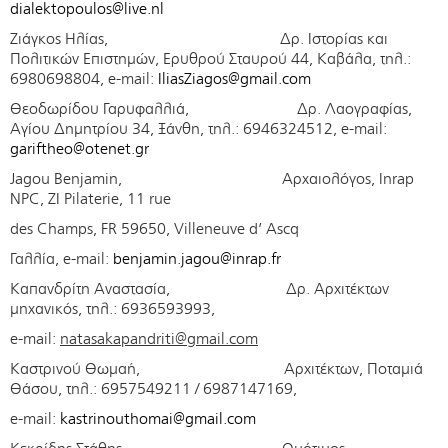
dialektopoulos@live.nl
Ζιάγκος Ηλίας, Δρ. Ιστορίας και
Πολιτικών Επιστημών, Ερυθρού Σταυρού 44, Καβάλα, τηλ.:
6980698804, e-mail:
IliasZiagos@gmail.com
Θεοδωρίδου Γαρυφαλλιά, Δρ. Λαογραφίας,
Αγίου Δημητρίου 34, Ξάνθη, τηλ.: 6946324512, e-mail:
gariftheo@otenet.gr
Jagou Benjamin, Αρχαιολόγος, Inrap
NPC, ZI Pilaterie, 11 rue
des Champs, FR 59650, Villeneuve d’ Ascq
Γαλλία, e-mail:
benjamin.jagou@inrap.fr
Καπανδρίτη Αναστασία, Δρ. Αρχιτέκτων
μηχανικός, τηλ.: 6936593993,
e-mail:
natasakapandriti@gmail.com
Καστρινού Θωμαή, Αρχιτέκτων, Ποταμιά
Θάσου, τηλ.: 6957549211 / 6987147169,
e-mail:
kastrinouthomai@gmail.com