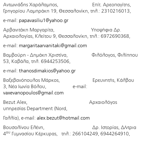
Αντωνιάδης Χαράλαμπος, Επίτ. Αρεοπαγίτης,
Γρηγορίου Λαμπράκη 19, Θεσσαλονίκη, τηλ.: 2310216013,
e-mail:
papavasiliu1@yahoo.gr
Αρβανιτάκη Μαργαρίτα, Υποψήφια Δρ.
Αρχαιολογίας, Κλείτου 9, Θεσσαλονίκη, τηλ.: 6972690368,
e-mail:
margaritaarvanitaki@gmail.com
Βαμβούρη - Δημάκη Χριστίνα, Φιλόλογος, Φιλίππου
53, Καβάλα, τηλ. 6944253506,
e-mail:
thanosdimakios@yahoo.gr
Βαξεβανόπουλος Μάρκος, Ερευνητής, Κάλβου
3, Νέα Ιωνία Βόλου, e-mail:
vaxevanopoulos@gmail.com
Bezut Alex, Αρχαιολόγος
υπηρεσίας Department (Nord,
Γαλλία), e-mail:
alex.bezut@hotmail.com
Βουσολίνου Ελένη, Δρ. Ιστορίας, Δ/ντρια
ου
4
Γυμνασίου Κέρκυρας, τηλ.: 266104249, 6944264910,