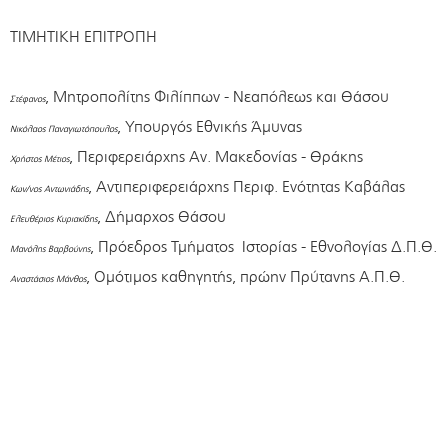
ΤΙΜΗΤΙΚΗ ΕΠΙΤΡΟΠΗ
, Μητροπολίτης Φιλίππων - Νεαπόλεως και Θάσου
Στέφανος
, Υπουργός Εθνικής Άμυνας
Νικόλαος Παναγιωτόπουλος
, Περιφερειάρχης Αν. Μακεδονίας - Θράκης
Χρήστος Μέτιος
, Αντιπεριφερειάρχης Περιφ. Ενότητας Καβάλας
Κων/νος Αντωνιάδης
, Δήμαρχος Θάσου
Ελευθέριος Κυριακίδης
, Πρόεδρος Τμήματος Ιστορίας - Εθνολογίας Δ.Π.Θ.
Μανόλης Βαρβούνης
, Ομότιμος καθηγητής, πρώην Πρύτανης Α.Π.Θ.
Αναστάσιος Μάνθος