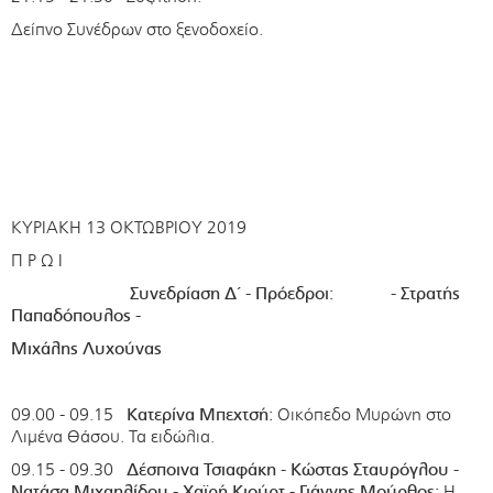
Δείπνο Συνέδρων στο ξενοδοχείο.
ΚΥΡΙΑΚΗ 13 ΟΚΤΩΒΡΙΟΥ 2019
Π Ρ Ω Ι
Συνεδρίαση Δ΄ - Πρόεδροι: - Στρατής
Παπαδόπουλος -
Μιχάλης Λυχούνας
09.00 - 09.15
Κατερίνα Μπεχτσή:
Οικόπεδο Μυρώνη στο
Λιμένα Θάσου. Τα ειδώλια.
09.15 - 09.30
Δέσποινα Τσιαφάκη - Κώστας Σταυρόγλου -
Νατάσα Μιχαηλίδου - Χαϊρή Κιούρτ - Γιάννης Μούρθος:
Η