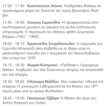
17.30 - 17.45
Κωνσταντίνος Χιόνης:
Αντιδράσεις Θασίων σε
προτεινόμενα μέτρα του διοικητή του ιερού βακουφίου Ρεσίτ
βέη.
17.45 - 18.00
Σταύρος Σαραντίδης:
Η προφορικότητα στην
εκκλησιαστική μουσική ως στοιχείο της άϋλης πολιτιστικής
κληρονομιάς. Η περίπτωση του Θάσιου ψάλτη Δημητρίου
Μήτρου (1907 - 1980).
18.00 - 18.15
Αριστοτέλης Σπυριδόπουλος:
Η παρουσία του
Ευριπίδη Μπακιρτζή στην Καβάλα και τη Θάσο κατά τη
μεσοπολεμική περίοδο και η συμμετοχή της Τσεχοσλοβακίας
στο κίνημα του 1935.
18.15 - 18.30
Θωμαή Καστρινού:
«Παλατάκι» Λιμεναρίων
Θάσου. Αναβίωση του τότε διοικητικού κέντρου και επανένταξή
του στο σήμερα.
18.30 - 18.45
Ελεονώρα Ναξίδου:
Μια «αφανής» πλευρά της
ου
ιστορίας. Η οικονομική καθημερινότητα της Θάσου του 19
αιώνα μέσα από το αρχείο Φυλαχτάκη.
18.45 - 19.00
Παναγιώτα Τζιβάρα:
Η Θάσος στο έργο του
Anton Prokesch von Osten.