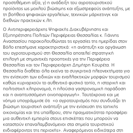
προστιθέμενη αξία, γ) η ανάδειξη του αγροτουριστικού
προϊόντος ως μοχλού βιώσιμης και εξωστρεφούς ανάπτυξης, με
τη βοήθεια ψηφιακών εργαλείων, τεχνικών μάρκετινγκ και
διεθνών πρακτικών κ.λπ.
Ο Αντιπεριφερειάρχης Ψηφιακής Διακυβέρνησης και
Εξυπηρέτησης Πολιτών Περιφέρειας Θεσσαλίας κ. Γιάννης
Αναστασίου παρακολουθώντας τις εργασίες της ημερίδας στον
Βόλο επεσήμανε χαρακτηριστικά: «η ανάπτυξη και οργάνωση
του αγροτουρισμού στη Θεσσαλία αποτελεί στρατηγική
επιλογή με σημαντικές προοπτικές για την Περιφέρεια
Θεσσαλίας και τον Περιφερειάρχη Δημήτρη Κουρέτα. Η
Θεσσαλία διαθέτει όλα εκείνα τα συγκριτικά πλεονεκτήματα για
την ενίσχυση των ειδικών και εναλλακτικών μορφών τουρισμού
καθώς κυριαρχούν το αυθεντικό φυσικό τοπίο, η ιστορική και
πολιτιστική κληρονομιά, η πλούσια γαστρονομική παράδοση
και η αναπτυσσόμενη οινοπαραγωγή». Ταυτόχρονα και με
νόημα υπογράμμισε ότι «ο αγροτουρισμός που συνδυάζει τη
βιώσιμη τουριστική ανάπτυξη με την ενίσχυση της τοπικής
οικονομίας και της υπαίθρου, στην πραγματικότητα προσφέρει
μια αυθεντική εμπειρία στους επισκέπτες που μπορούν να
καταστούν επαναλαμβανόμενοι στα σημεία τουριστικού
ενδιαφέροντος της περιοχής». Αναφερόμενος ειδικότερα στη