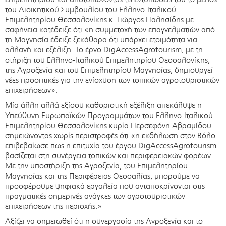
του Διοικητικού Συμβουλίου του Ελληνο-Ιταλικού
Επιμελητηρίου Θεσσαλονίκης κ. Γιώργος Παλησίδης με
σαφήνεια κατέδειξε ότι «η συμμετοχή των επαγγελματιών από
τη Μαγνησία έδειξε ξεκάθαρα ότι υπάρχει ετοιμότητα για
αλλαγή και εξέλιξη. Το έργο DigAccessAgrotourism, με τη
στήριξη του Ελληνο-Ιταλικού Επιμελητηρίου Θεσσαλονίκης,
της Αγροξενία και του Επιμελητηρίου Μαγνησίας, δημιουργεί
νέες προοπτικές για την ενίσχυση των τοπικών αγροτουριστικών
επιχειρήσεων».
Μία άλλη αλλά εξίσου καθοριστική εξέλιξη απεκάλυψε η
Υπεύθυνη Ευρωπαϊκών Προγραμμάτων του Ελληνο-Ιταλικού
Επιμελητηρίου Θεσσαλονίκης κυρία Περσεφόνη Αβραμίδου
σημειώνοντας χωρίς περιστροφές ότι «η εκδήλωση στον Βόλο
επιβεβαίωσε πως η επιτυχία του έργου DigAccessAgrotourism
βασίζεται στη συνέργεια τοπικών και περιφερειακών φορέων.
Με την υποστήριξη της Αγροξενία, του Επιμελητηρίου
Μαγνησίας και της Περιφέρειας Θεσσαλίας, μπορούμε να
προσφέρουμε ψηφιακά εργαλεία που ανταποκρίνονται στις
πραγματικές σημερινές ανάγκες των αγροτουριστικών
επιχειρήσεων της περιοχής.»
Αξίζει να σημειωθεί ότι η συνεργασία της Αγροξενία και το