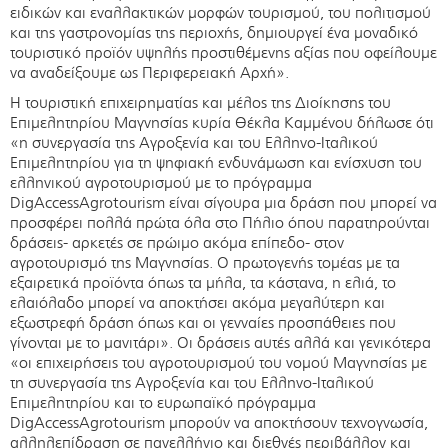
ειδικών και εναλλακτικών μορφών τουρισμού, του πολιτισμού
και της γαστρονομίας της περιοχής, δημιουργεί ένα μοναδικό
τουριστικό προϊόν υψηλής προστιθέμενης αξίας που οφείλουμε
να αναδείξουμε ως Περιφερειακή Αρχή».
Η τουριστική επιχειρηματίας και μέλος της Διοίκησης του
Επιμελητηρίου Μαγνησίας κυρία Θέκλα Καμμένου δήλωσε ότι
«η συνεργασία της Αγροξενία και του Ελληνο-Ιταλικού
Επιμελητηρίου για τη ψηφιακή ενδυνάμωση και ενίσχυση του
ελληνικού αγροτουρισμού με το πρόγραμμα
DigAccessAgrotourism είναι σίγουρα μια δράση που μπορεί να
προσφέρει πολλά πρώτα όλα στο Πήλιο όπου παρατηρούνται
δράσεις- αρκετές σε πρώιμο ακόμα επίπεδο- στον
αγροτουρισμό της Μαγνησίας. Ο πρωτογενής τομέας με τα
εξαιρετικά προϊόντα όπως τα μήλα, τα κάστανα, η ελιά, το
ελαιόλαδο μπορεί να αποκτήσει ακόμα μεγαλύτερη και
εξωστρεφή δράση όπως και οι γενναίες προσπάθειες που
γίνονται με το μανιτάρι». Οι δράσεις αυτές αλλά και γενικότερα
«οι επιχειρήσεις του αγροτουρισμού του νομού Μαγνησίας με
τη συνεργασία της Αγροξενία και του Ελληνο-Ιταλικού
Επιμελητηρίου και το ευρωπαϊκό πρόγραμμα
DigAccessAgrotourism μπορούν να αποκτήσουν τεχνογνωσία,
αλληλεπίδραση σε πανελλήνιο και διεθνές περιβάλλον και