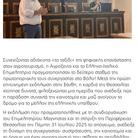
Συνεχίζοντας αδιάκοπα «το ταξίδι» της ψηφιακής επανάστασης
στον αγροτουρισμό, η Αγροξενία και το Ελληνο-Ιταλικό
Επιμελητήριο πραγματοποίησαν το δεύτερο σταθμό της
πρωτοποριακής τους συνεργασίας στο Βόλο! Μετά την πρώτη
επιτυχημένη εκδήλωση στην Ξάνθη, η καρδιά της Θεσσαλίας
χτύπησε δυνατά, φιλοξενώντας μια ημερίδα που ανέδειξε πώς
η παράδοση συναντά την καινοτομία και μαζί ανοίγουν το
δρόμο για το μέλλον της ελληνικής υπαίθρου.
Η εκδήλωση που πραγματοποιήθηκε με τη συνδιοργάνωση
του Επιμελητηρίου Μαγνησίας και τη στήριξη της Περιφέρειας
Θεσσαλίας την Πέμπτη 31 Ιουλίου 2025 το απόγευμα, ανέδειξε
τη δύναμη της συνεργασίας- συστράτευσης, την καινοτομία και
το όραμα για έναν αγροτουρισμό που σέβεται το περιβάλλον