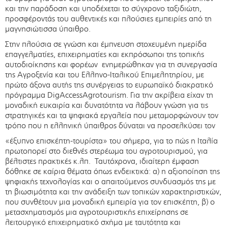
και την παράδοση και υποδέχεται το σύγχρονο ταξιδιώτη,
προσφέροντάς του αυθεντικές και πλούσιες εμπειρίες από τη
μαγνησιώτισσα ύπαιθρο.
Στην πλούσια σε γνώση και έμπνευση στοχευμένη ημερίδα
επαγγελματίες, επιχειρηματίες και εκπρόσωποι της τοπικής
αυτοδιοίκησης και φορέων ενημερώθηκαν για τη συνεργασία
της Αγροξενία και του Ελληνο-Ιταλικού Επιμελητηρίου, με
πρώτο άξονα αυτής της συνέργειας το ευρωπαϊκό διακρατικό
πρόγραμμα DigAccessAgrotourism. Για την ακρίβεια είχαν τη
μοναδική ευκαιρία και δυνατότητα να λάβουν γνώση για τις
στρατηγικές και τα ψηφιακά εργαλεία που μεταμορφώνουν τον
τρόπο που η ελληνική ύπαιθρος δύναται να προσελκύσει τον
«έξυπνο επισκέπτη-τουρίστα» του σήμερα, για το πώς η Ιταλία
πρωτοπορεί στο διεθνές στερέωμα του αγροτουρισμού, για
βέλτιστες πρακτικές κ.λπ. Ταυτόχρονα, ιδιαίτερη έμφαση
δόθηκε σε καίρια θέματα όπως ενδεικτικά: α) η αξιοποίηση της
ψηφιακής τεχνολογίας και ο απαιτούμενος συνδυασμός της με
τη βιωσιμότητα και την ανάδειξη των τοπικών χαρακτηριστικών,
που συνθέτουν μια μοναδική εμπειρία για τον επισκέπτη, β) ο
μετασχηματισμός μια αγροτουριστικής επιχείρησης σε
λειτουργικό επιχειρηματικό σχήμα με ταυτότητα και