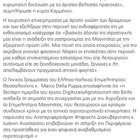
ευρωπαϊκή δικτύωση με τις άριστες-βέλτιστες πρακτικές»,
συμπλήρωσε η κυρία Καμμένου.
Η τουριστική επιχειρηματίας με άριστη γνώση των δρώμενων
και των εξελίξεων στην περιοχή του ενδιαφέροντός της με
ενθουσιασμό κατέγραψε ότι «βασικός άξονας της στρατηγικής
μας είναι η ανάδειξη της γαστρονομίας της Μαγνησίας με την
εξαιρετική πρώτη ύλη. Μια πτυχή την οποία επικροτούν, για την
ακρίβεια γίνονται φανατικοί λάτρεις οι επισκέπτες στην περιοχή
μας καθώς επισκεπτόμενοι εστιατόρια που είτε λειτουργούν
αυτόνομα είτε σε ξενοδοχειακές μονάδες, ξενώνες κ.λπ.
απολαμβάνουν πραγματικά σπιτικό φαγητό».
Ο Γενικός Γραμματέας του Ελληνο-Ιταλικού Επιμελητηρίου
Θεσσαλονίκης κ. Marco Della Puppa,αποσαφήνισε ότι «η
δεύτερη ημερίδα του έργου DigAccessAgrotourism στο Βόλο
ανέδειξε τη σημασία της συνεργασίας μας με την Αγροξενία και
το Επιμελητήριο Μαγνησίας, που λειτουργούν ως κρίσιμοι
συνδετικοί κρίκοι με τις τοπικές αγροτουριστικές επιχειρήσεις. Η
παρουσία του Αντιπεριφερειάρχη Ψηφιακής Διακυβέρνησης κ.
Ιωάννη Αναστασίου επιβεβαιώνει τη στήριξη της Περιφέρειας
στις προσπάθειες για έναν ψηφιακά αναβαθμισμένο
αγροτουρισμό.»