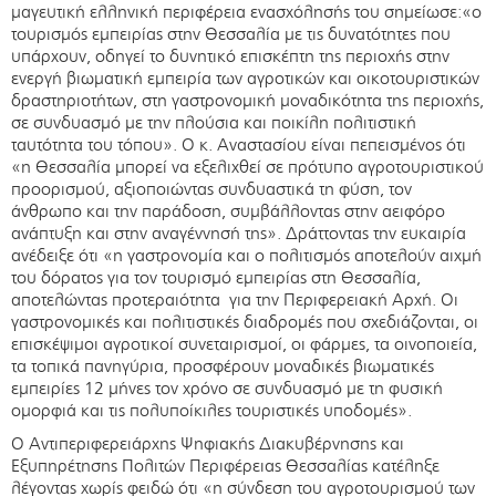
μαγευτική ελληνική περιφέρεια ενασχόλησής του σημείωσε:«ο
τουρισμός εμπειρίας στην Θεσσαλία με τις δυνατότητες που
υπάρχουν, οδηγεί το δυνητικό επισκέπτη της περιοχής στην
ενεργή βιωματική εμπειρία των αγροτικών και οικοτουριστικών
δραστηριοτήτων, στη γαστρονομική μοναδικότητα της περιοχής,
σε συνδυασμό με την πλούσια και ποικίλη πολιτιστική
ταυτότητα του τόπου». Ο κ. Αναστασίου είναι πεπεισμένος ότι
«η Θεσσαλία μπορεί να εξελιχθεί σε πρότυπο αγροτουριστικού
προορισμού, αξιοποιώντας συνδυαστικά τη φύση, τον
άνθρωπο και την παράδοση, συμβάλλοντας στην αειφόρο
ανάπτυξη και στην αναγέννησή της». Δράττοντας την ευκαιρία
ανέδειξε ότι «η γαστρονομία και ο πολιτισμός αποτελούν αιχμή
του δόρατος για τον τουρισμό εμπειρίας στη Θεσσαλία,
αποτελώντας προτεραιότητα για την Περιφερειακή Αρχή. Οι
γαστρονομικές και πολιτιστικές διαδρομές που σχεδιάζονται, οι
επισκέψιμοι αγροτικοί συνεταιρισμοί, οι φάρμες, τα οινοποιεία,
τα τοπικά πανηγύρια, προσφέρουν μοναδικές βιωματικές
εμπειρίες 12 μήνες τον χρόνο σε συνδυασμό με τη φυσική
ομορφιά και τις πολυποίκιλες τουριστικές υποδομές».
Ο Αντιπεριφερειάρχης Ψηφιακής Διακυβέρνησης και
Εξυπηρέτησης Πολιτών Περιφέρειας Θεσσαλίας κατέληξε
λέγοντας χωρίς φειδώ ότι «η σύνδεση του αγροτουρισμού των