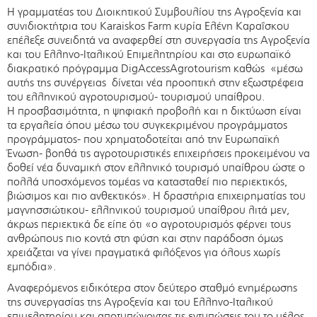
Η γραμματέας του Διοικητικού Συμβουλίου της Αγροξενία και
συνιδιοκτήτρια του Karaiskos Farm κυρία Ελένη Καραΐσκου
επέλεξε συνειδητά να αναφερθεί στη συνεργασία της Αγροξενία
και του Ελληνο-Ιταλικού Επιμελητηρίου και στο ευρωπαϊκό
διακρατικό πρόγραμμα DigAccessAgrotourism καθώς «μέσω
αυτής της συνέργειας δίνεται νέα προοπτική στην εξωστρέφεια
του ελληνικού αγροτουρισμού- τουρισμού υπαίθρου.
H προσβασιμότητα, η ψηφιακή προβολή και η δικτύωση είναι
τα εργαλεία όπου μέσω του συγκεκριμένου προγράμματος
προγράμματος- που χρηματοδοτείται από την Ευρωπαϊκή
Ένωση- βοηθά τις αγροτουριστικές επιχειρήσεις προκειμένου να
δοθεί νέα δυναμική στον ελληνικό τουρισμό υπαίθρου ώστε ο
πολλά υποσχόμενος τομέας να κατασταθεί πιο περιεκτικός,
βιώσιμος και πιο ανθεκτικός». Η δραστήρια επιχειρηματίας του
μαγνησσιώτικου- ελληνικού τουρισμού υπαίθρου λιτά μεν,
άκρως περιεκτικά δε είπε ότι «ο αγροτουρισμός φέρνει τους
ανθρώπους πιο κοντά στη φύση και στην παράδοση όμως
χρειάζεται να γίνει πραγματικά φιλόξενος για όλους χωρίς
εμπόδια».
Αναφερόμενος ειδικότερα στον δεύτερο σταθμό ενημέρωσης
της συνεργασίας της Αγροξενία και του Ελληνο-Ιταλικού
επιμελητηρίου και αποτυπώνοντας τις εντυπώσεις του το μέλος