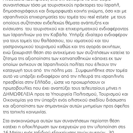
συναντήσεων τόσο με τουριστικούς πράκτορες του Ισραήλ,
δημοσιογράφους και διαμορφωτές κοινής γνώμης, όσο και με
ισραηλινούς επιχειρηματίες του τομέα του real estate με τους
οποίους συζήτησαν ενδελεχώς θέματα ανάπτυξης και
ενίσχυσης του τουριστικού και επιχειρηματικού ενδιαφέροντος
των Ισραηλινών για την Καβάλα. Υπήρξε ιδιαίτερο ενδιαφέρον
για τους τομείς του θαλάσσιου, του ιαματικού και του
γαστρονομικού τουρισμού καθώς και της αγοράς ακινήτων,
ενώ ξεχωριστή θέση στο αντικείμενο των συζητήσεων κατείχε το
ζήτημα της αξιοποίησης των καπναποθηκών κάποιες εκ των
οποίων ανήκουν σε Ισραηλινούς πολίτες που έλκουν την
καταγωγή τους από την πόλης μας . Συμφωνήθηκε στον τομέα
αυτό να υπάρξει ενδιαφέρον από την πλευρά της ισραηλινής
πρεσβείας στην Ελλάδα , ώστε να προχωρήσουν οι
πρωτοβουλίες που έχει αναπτύξει τους τελευταίους μήνες η
ΔΗΜΩΦΕΛΕΙΑ προς τα Υπουργεία Πολιτισμού, Τουρισμού και
Οικονομίας για την ύπαρξη ενός ολιστικού σχεδίου διάσωσης
και αξιοποίησης των σημαντικών αυτών μνημείων προς όφελος
της τοπικής κοινωνίας.
Στα ανακοινώσιμα αυτών των συναντήσεων περίοπτη θέση
κατέχει η ολοκλήρωση των ενεργειών για την υλοποίηση στις
16 Μαίου ενός ταξιδιού εξοικείωσης τριών ημερών, 30