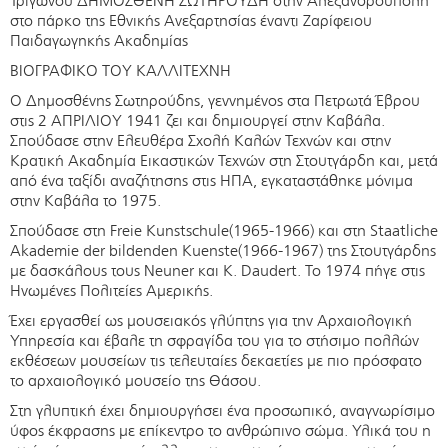
Τριγώνου ΔΗΜΟΣΘΕΝΗ ΣΩΤΗΡΟΥΔΗ στην Αλεξανδρούπολη
στο πάρκο της Εθνικής Ανεξαρτησίας έναντι
Ζαρίφειου
Παιδαγωγηκής Ακαδημίας
ΒΙΟΓΡΑΦΙΚΟ ΤΟΥ ΚΑΛΛΙΤΕΧΝΗ
Ο Δημοσθένης Σωτηρούδης, γεννημένος στα Πετρωτά Έβρου
στις 2 ΑΠΡΙΛΙΟΥ 1941 ζει και δημιουργεί στην Καβάλα.
Σπούδασε στην Ελευθέρα Σχολή Καλών Τεχνών και στην
Κρατική Ακαδημία Εικαστικών Τεχνών στη Στουτγάρδη και, μετά
από ένα ταξίδι αναζήτησης στις ΗΠΑ, εγκαταστάθηκε μόνιμα
στην Καβάλα το 1975.
Σπούδασε στη Freie Kunstschule(1965-1966) και στη Staatliche
Akademie der bildenden Kuenste(1966-1967) της Στουτγάρδης
με δασκάλους τους Neuner και K. Daudert. Το 1974 πήγε στις
Ηνωμένες Πολιτείες Αμερικής.
Έχει εργασθεί ως μουσειακός γλύπτης για την Αρχαιολογική
Υπηρεσία και έβαλε τη σφραγίδα του για το στήσιμο πολλών
εκθέσεων μουσείων τις τελευταίες δεκαετίες με πιο πρόσφατο
το αρχαιολογικό μουσείο της Θάσου.
Στη γλυπτική έχει δημιουργήσει ένα προσωπικό, αναγνωρίσιμο
ύφος έκφρασης με επίκεντρο το ανθρώπινο σώμα. Υλικά του η