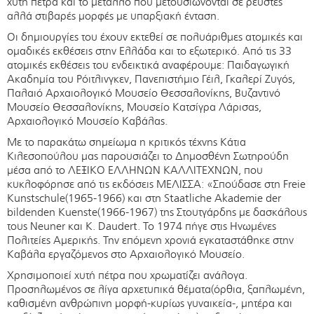
χυτή πέτρα και το μέταλλο που μετουσιώνονται σε ρευστές
αλλά στιβαρές μορφές με υπαρξιακή ένταση.
Οι δημιουργίες του έχουν εκτεθεί σε πολυάριθμες ατομικές και
ομαδικές εκθέσεις στην Ελλάδα και το εξωτερικό. Από τις 33
ατομικές εκθέσεις του ενδεικτικά αναφέρουμε: Παιδαγωγική
Ακαδημία του Ρόιτλινγκεν, Πανεπιστήμιο Γέιλ, Γκαλερί Ζυγός,
Παλαιό Αρχαιολογικό Μουσείο Θεσσαλονίκης, Βυζαντινό
Μουσείο Θεσσαλονίκης, Μουσείο Κατσίγρα Λάρισας,
Αρχαιολογικό Μουσείο Καβάλας.
Με το παρακάτω σημείωμα η κριτικός τέχνης Κάτια
Κιλεσοπούλου μας παρουσιάζει το Δημοσθένη Σωτηρούδη
μέσα από το ΛΕΞΙΚΟ ΕΛΛΗΝΩΝ ΚΑΛΛΙΤΕΧΝΩΝ, που
κυκλοφόρησε από τις εκδόσεις ΜΕΛΙΣΣΑ: «Σπούδασε στη Freie
Kunstschule(1965-1966) και στη Staatliche Akademie der
bildenden Kuenste(1966-1967) της Στουτγάρδης με δασκάλους
τους Neuner και K. Daudert. Το 1974 πήγε στις Ηνωμένες
Πολιτείες Αμερικής. Την επόμενη χρονιά εγκαταστάθηκε στην
Καβάλα εργαζόμενος στο Αρχαιολογικό Μουσείο.
Χρησιμοποιεί χυτή πέτρα που χρωματίζει ανάλογα.
Προσηλωμένος σε λίγα αρχετυπικά θέματα(όρθια, ξαπλωμένη,
καθισμένη ανθρώπινη μορφή-κυρίως γυναικεία-, μητέρα και