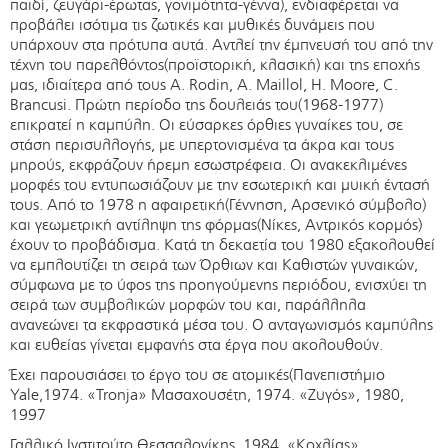
παιδί, ζευγάρι-έρωτας, γονιμότητα-γέννα), ενδιαφέρεται να
προβάλει ισότιμα τις ζωτικές και μυθικές δυνάμεις που
υπάρχουν στα πρότυπα αυτά. Αντλεί την έμπνευσή του από την
τέχνη του παρελθόντος(προϊστορική, κλασική) και της εποχής
μας, ιδιαίτερα από τους A. Rodin, A. Maillol, H. Moore, C.
Brancusi. Πρώτη περίοδο της δουλειάς του(1968-1977)
επικρατεί η καμπύλη. Οι εύσαρκες όρθιες γυναίκες του, σε
στάση περισυλλογής, με υπερτονισμένα τα άκρα και τους
μηρούς, εκφράζουν ήρεμη εσωστρέφεια. Οι ανακεκλιμένες
μορφές του εντυπωσιάζουν με την εσωτερική και μυική έντασή
τους. Από το 1978 η αφαιρετική(Γέννηση, Αρσενικό σύμβολο)
και γεωμετρική αντίληψη της φόρμας(Νίκες, Αντρικός κορμός)
έχουν το προβάδισμα. Κατά τη δεκαετία του 1980 εξακολουθεί
να εμπλουτίζει τη σειρά των Όρθιων και Καθιστών γυναικών,
σύμφωνα με το ύφος της προηγούμενης περιόδου, ενισχύει τη
σειρά των συμβολικών μορφών του και, παράλληλα
ανανεώνει τα εκφραστικά μέσα του. Ο ανταγωνισμός καμπύλης
και ευθείας γίνεται εμφανής στα έργα που ακολουθούν.
Έχει παρουσιάσει το έργο του σε ατομικές(Πανεπιστήμιο
Yale,1974. «Tronja» Μασαχουσέτη, 1974. «Ζυγός», 1980,
1997
Γαλλικό Ινστιτούτο Θεσσαλονίκης, 1984. «Κοχλίας»,