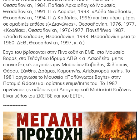
Θεσσαλονίκη, 1984. Παλαιό Αρχαιολογικό Μουσείο,
Θεσσαλονίκη, 1991. Π.Δ.Λάρισας, 1993. «Λόλα Νικολάου»,
Θεσσαλονίκη, 1994. Π.Δ.Καβάλας, 1996) και έχει πάρει μέρος
σε ομαδικές εκθέσεις(«Διαγώνιος», Θεσσαλονίκη, 1976, 1977.
«Κοχλίας», Θεσσαλονίκη, 1976-1977. Πανελλήνια 1987.
«Λόλα Νικολάου», Θεσσαλονίκη, 1993. Θεσσαλονίκη μετά το
1960, ΔΕΘ, Θεσσαλονίκη, 1997, κ. ά.).
Έργα του βρίσκονται στην Πινακοθήκη ΕΜΣ, στο Μουσείο
Βορρέ, στο Τελόγλειο Ίδρυμα ΑΠΘ κ.α. Ασχολείται με τις
επανεκθετικές εργασίες των Μουσείων Καβάλας, Φιλίππων,
Θάσου, Ξάνθης, Δράμας, Κομοτηνής, Αλεξανδρούπολης. Το
1981 οργάνωσε το Μουσείο «Πολύγνωτος Βαγής» στην
Ποταμιά Θάσου και ορίστηκε επιμελητής του. Το 1987
οργάνωσε τις εκθέσεις του Λαογραφικού Μουσείου Κοζάνης.
Είναι μέλος του ΣΚΕΤΒΕ και του ΕΕΤΕ».
---------------