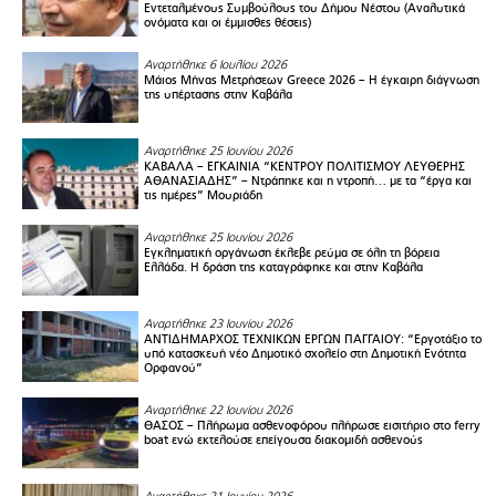
Εντεταλμένους Συμβούλους του Δήμου Νέστου (Αναλυτικά
ονόματα και οι έμμισθες θέσεις)
Αναρτήθηκε 6 Ιουλίου 2026
Μάιος Μήνας Μετρήσεων Greece 2026 – H έγκαιρη διάγνωση
της υπέρτασης στην Καβάλα
Αναρτήθηκε 25 Ιουνίου 2026
ΚΑΒΑΛΑ – ΕΓΚΑΙΝΙΑ “ΚΕΝΤΡΟΥ ΠΟΛΙΤΙΣΜΟΥ ΛΕΥΘΕΡΗΣ
ΑΘΑΝΑΣΙΑΔΗΣ” – Ντράπηκε και η ντροπή… με τα “έργα και
τις ημέρες” Μουριάδη
Αναρτήθηκε 25 Ιουνίου 2026
Εγκληματική οργάνωση έκλεβε ρεύμα σε όλη τη βόρεια
Ελλάδα. Η δράση της καταγράφηκε και στην Καβάλα
Αναρτήθηκε 23 Ιουνίου 2026
ΑΝΤΙΔΗΜΑΡΧΟΣ ΤΕΧΝΙΚΩΝ ΕΡΓΩΝ ΠΑΓΓΑΙΟΥ: “Εργοτάξιο το
υπό κατασκευή νέο Δημοτικό σχολείο στη Δημοτική Ενότητα
Ορφανού”
Αναρτήθηκε 22 Ιουνίου 2026
ΘΑΣΟΣ – Πλήρωμα ασθενοφόρου πλήρωσε εισιτήριο στο ferry
boat ενώ εκτελούσε επείγουσα διακομιδή ασθενούς