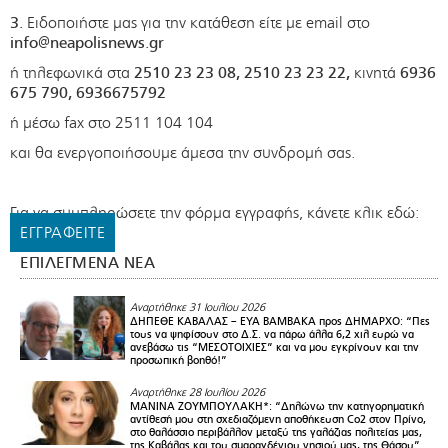
3.
Ειδοποιήστε μας για την κατάθεση είτε με email στο
info@neapolisnews.gr
ή τηλεφωνικά στα
2510 23 23 08,
2510 23 23 22,
κινητά
6936
675 790, 6936675792
ή μέσω fax στο 2511 104 104
και θα ενεργοποιήσουμε άμεσα την συνδρομή σας.
Για να συμπληρώσετε την φόρμα εγγραφής, κάνετε κλικ εδώ:
ΕΓΓΡΑΦΕΙΤΕ
ΕΠΙΛΕΓΜΕΝΑ ΝΕΑ
Αναρτήθηκε 31 Ιουλίου 2026
ΔΗΠΕΘΕ ΚΑΒΑΛΑΣ – ΕΥΑ ΒΑΜΒΑΚΑ προς ΔΗΜΑΡΧΟ: “Πες
τους να ψηφίσουν στο Δ.Σ. να πάρω άλλα 6,2 χιλ ευρώ να
ανεβάσω τις “ΜΕΣΟΤΟΙΧΙΕΣ” και να μου εγκρίνουν και την
προσωπική βοηθό!”
Αναρτήθηκε 28 Ιουλίου 2026
ΜΑΝΙΝΑ ΖΟΥΜΠΟΥΛΑΚΗ*: “Δηλώνω την κατηγορηματική
αντίθεσή μου στη σχεδιαζόμενη αποθήκευση Co2 στον Πρίνο,
στο θαλάσσιο περιβάλλον μεταξύ της γαλάζιας πολιτείας μας,
της Καβάλας και του σμαραγδένιου νησιού μας, της Θάσου”