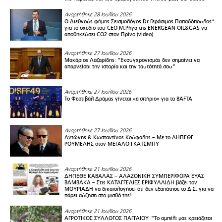
Αναρτήθηκε 28 Ιουλίου 2026
Ο Διεθνούς φήμης Σεισμολόγος Dr Γεράσιμος Παπαδόπουλος*
για το σχέδιο του CEO M.Ρήγα της ENERGEAN OIL&GAS να
αποθηκεύσει CO2 στον Πρίνο (video)
Αναρτήθηκε 27 Ιουλίου 2026
Μακάριος Λαζαρίδης: “Εκσυγχρονισμός δεν σημαίνει να
απαρνείσαι την ιστορία και την ταυτότητά σου”
Αναρτήθηκε 27 Ιουλίου 2026
Το Φεστιβάλ Δράμας γίνεται «εισιτήριο» για τα BAFTA
Αναρτήθηκε 27 Ιουλίου 2026
Αντώνης & Κωσταντίνος Κούφαλης – Με το ΔΗΠΕΘΕ
ΡΟΥΜΕΛΗΣ στον ΜΕΓΑΛΟ ΓΚΑΤΣΜΠΥ
Αναρτήθηκε 21 Ιουλίου 2026
ΔΗΠΕΘΕ ΚΑΒΑΛΑΣ – ΑΛΑΖΟΝΙΚΗ ΣΥΜΠΕΡΙΦΟΡΑ ΕΥΑΣ
ΒΑΜΒΑΚΑ – Στις ΚΑΤΑΓΓΕΛΙΕΣ ΕΡΙΦΥΛΛΙΔΗ βάζει τον
ΜΟΥΡΙΑΔΗ να δικαιολογήσει ότι δεν εξαπάτησε το Δ.Σ. για να
πάρει αύξηση στο μισθό της!
Αναρτήθηκε 21 Ιουλίου 2026
ΑΓΡΟΤΙΚΟΣ ΣΥΛΛΟΓΟΣ ΠΑΓΓΑΙΟY: “Το αμπέλι μας χρειάζεται