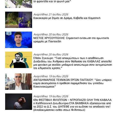
τη φροντίδα και τη φωνή μας”
Αναρτήθηκε 21 Ιουλίου 2026
Κακοκαιρία με ζημιές σε Δράμα, Καβάλα και Κομοτηνή
Αναρτήθηκε 20 Ιουλίου 2026
ΝΕΣΤΟΣ ΧΡΥΣΟΥΠΟΛΗΣ: Σημαντική ενίσχυση της αμυντικής
γραμμής με Παντεκίδη
Αναρτήθηκε 20 Ιουλίου 2026
Ελσόν Ζγκούρη: “Γιατί αποκρύπτουν πως η αποθήκευση
Διοξειδίου του Άνθρακα στην θάλασσα της ΚΑΒΑΛΑΣ αποτελεί
μια φενάκη με σχεδόν μηδαμινό αποτύπωμα στην αντιμετώπιση
της κλιματικής κρίσης;”
Αναρτήθηκε 19 Ιουλίου 2026
ΑΝΤΙΔΗΜΑΡΧΟΣ ΤΕΧΝΙΚΩΝ ΕΡΓΩΝ ΠΑΓΓΑΙΟΥ: “Δεν υπάρχει
καμία σκοπιμότητα ή πρόθεση παραμέλησης του γηπέδου
Κοκκινοχώματος”
Αναρτήθηκε 19 Ιουλίου 2026
69ο ΦΕΣΤΙΒΑΛ ΦΙΛΙΠΠΩΝ – ΝΤΡΟΠΙΑΖΕΙ ΟΛΗ ΤΗΝ ΚΑΒΑΛΑ
η Καλλιτεχνική Διευθύντρια ΕΥΑ ΒΑΜΒΑΚΑ εξαπατώντας από
το 2022 το Δ.Σ. του ΔΗΠΕΘΕ για να αυξήσει τις αποδοχές της!
(Αποδοκιμάστηκε εχθές στους Φιλίππους)