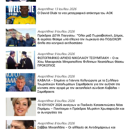
Αναρτήθηκε 13 Ιουλίου 2026
Ο David Olubi το νεο μεταγραφικό απόκτημα του ΑΟΚ
Αναρτήθηκε 9 Ιουλίου 2026
Πρόεδρος ΔΕΥΑ Παγγαίου: “Όλοι μαζί Πυροσβεστική, Δήμος,
& αγρότες θέσαμε υπό έλεγχο την πυρκαγιά στο ΠΟΔΟΧΩΡΙ
δίπλα στο κεντρικό αντλιοστάσιο
Αναρτήθηκε 9 Ιουλίου 2026
ΦΩΤΟΓΡΑΦΙΚΟ ΑΡΧΕΙΟ ΝΙΚΟΛΑΟΥ ΤΣΟΥΜΠΑΚΗ – Ο εκ
Χίου Μακαριστός Μητροπολίτης Φιλίππων Νεαπόλεως Θάσου
ΠΡΟΚΟΠΙΟΣ
Αναρτήθηκε 9 Ιουλίου 2026
ΚΑΒΑΛΑ – Επιμένει ο Γιάννης Κελγιώργης με το Σύλλογο
Τουριστικών Καταλυμάτων Σαμοθράκης για την αύξηση της
κίνησης στην αγορά με την ακτοπλοϊκή σύνδεση Καβάλας –
Σαμοθρακης
Αναρτήθηκε 8 Ιουλίου 2026
10 ΙΟΥΛΙΟΥ 2026 ανοίγουν οι Παιδικές Κατασκηνώσεις Νέας
Περάμου – Πανέτοιμοι η Πρόεδρος Μυρσίνη Χρυσαφούδη και
οι συνεργάτες της
Αναρτήθηκε 8 Ιουλίου 2026
Σάββας Μιχαηλίδης – Οι αλλαγές σε Αντιδημάρχους και