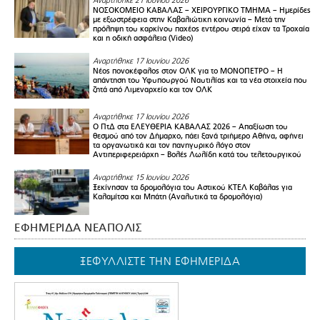
Αναρτήθηκε 21 Ιουνίου 2026
ΝΟΣΟΚΟΜΕΙΟ ΚΑΒΑΛΑΣ – ΧΕΙΡΟΥΡΓΙΚΟ ΤΜΗΜΑ – Ημερίδες
με εξωστρέφεια στην Καβαλιώτικη κοινωνία – Μετά την
πρόληψη του καρκίνου παχέος εντέρου σειρά είχαν τα Τροχαία
και η οδική ασφάλεια (Video)
Αναρτήθηκε 17 Ιουνίου 2026
Νέος πονοκέφαλος στον ΟΛΚ για το ΜΟΝΟΠΕΤΡΟ – Η
απάντηση του Υφυπουργού Ναυτιλίας και τα νέα στοιχεία που
ζητά από Λιμεναρχείο και τον ΟΛΚ
Αναρτήθηκε 17 Ιουνίου 2026
Ο ΠτΔ στα ΕΛΕΥΘΕΡΙΑ ΚΑΒΑΛΑΣ 2026 – Απαξίωση του
θεσμού από τον Δήμαρχο, πάει ξανά τριήμερο Αθήνα, αφήνει
τα οργανωτικά και τον πανηγυρικό λόγο στον
Αντιπεριφερειάρχη – Βολές Λωλίδη κατά του τελετουργικού
Αναρτήθηκε 15 Ιουνίου 2026
Ξεκίνησαν τα δρομολόγια του Αστικού ΚΤΕΛ Καβάλας για
Καλαμίτσα και Μπάτη (Αναλυτικά τα δρομολόγια)
ΕΦΗΜΕΡΙΔΑ ΝΕΑΠΟΛΙΣ
ΞΕΦΥΛΛΙΣΤΕ ΤΗΝ ΕΦΗΜΕΡΙΔΑ