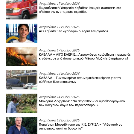
Αναρτήθηκε 17 Ιουλίου 2026
Πυροσβεστική Υπηρεσία Καβάλας: Ισχυρές συστάσεις στο
πλαίσιο της αντιπυρικής περιόδου
Αναρτήθηκε 17 Ιουλίου 2026
ΑΟ Καβάλα: Στα «γαλάζια» ο Χάρης Γεωργιάδης
Αναρτήθηκε 17 Ιουλίου 2026
ΚΑΒΑΛΑ – ΛΙΓΟ ΕΛΕΙΨΕ…Αεροσκάφος κατάσβεσης πυρκαγιάς
κινδύνευσε από drone τοπικού Μέσου Μαζικής Ενημέρωσης!
Αναρτήθηκε 14 Ιουλίου 2026
ΚΑΒΑΛΑ – Συντονισμένη αστυνομική επιχείρηση για την
σύλληψη δύο απατεώνων
Αναρτήθηκε 14 Ιουλίου 2026
Μακάριος Λαζαρίδης: “Να στηριχθούν οι αμπελοπαραγωγοί
του Παγγαίου λόγω του περονόσπορου»
Αναρτήθηκε 13 Ιουλίου 2026
Παραίτηση Μορφίδη απο την Κ.Ε. ΣΥΡΙΖΑ – “Αδυνατώ να
υπηρετήσω αυτή τη δυστοπία”