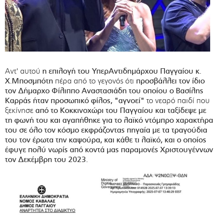
Αντ' αυτού
η επιλογή του ΥπερΑντιδημάρχου Παγγαίου κ.
Χ.Μποσμπότη
πέρα από το γεγονός ότι
προσβάλλει τον ίδιο
τον Δήμαρχο Φίλιππο Αναστασιάδη του οποίου ο Βασίλης
Καρράς ήταν προσωπικό φίλος,
"αγνοεί"
το νεαρό παιδί που
ξεκίνησε
από το Κοκκινοχώρι του Παγγαίου και ταξίδεψε με
τη φωνή του και αγαπήθηκε για το λαϊκό ντόμπρο χαρακτήρα
του σε όλο τον κόσμο εκφράζοντας πηγαία με τα τραγούδια
του τον έρωτα την καψούρα, και κάθε τι λαϊκό, και ο οποίος
έφυγε πολύ νωρίς από κοντά μας παραμονές Χριστουγέννων
τον Δεκέμβρη του 2023.