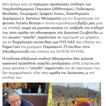
Μία ακόμα από τις
περίεργες προσωπικές επιλογές του
ΥπερΑντιδήμαρχου Παγγαίου (Αθλητισμού, Πολιτισμού,
Νεολαίας, Τουρισμού, Γραφείο Τύπου, Αναπληρωτής
Δημάρχου) κ. Χρήστου Μποσμπότη
για την διοργάνωση της
φετινής Λευκής Νύχτας
η οποία κυριολεκτικά
βγάζει μάτι
μιας
και επέλεξε
χωρίς να ρωτήσει κανένα
και
επέβαλε την επιλογή
του στην ομάδα της πλειοψηφίας στο Δημοτικό Συμβούλιο
με
την
γνωστή "απειλή" παραίτησης
σε περίπτωση μη ψήφισης,
για τη
διοργάνωση συναυλίας των ΠΥΞ ΛΑΞ
στα πλαίσια του
Pageo Fest
την ερχόμενη
Παρασκευή 25 Ιουλίου στην
Ελευθερούπολη
στα πλαίσια της ΛΕΥΚΗΣ ΝΥΧΤΑΣ.
Η πολιτικά αλαζονική επιλογή Μποσμπότη (δεν ρώτησε
κανέναν) προκάλεσε ποικίλες αντιδράσεις
αλλά υπερίσχυσε
όπως φαίνεται η
"απειλή" παραίτησής
του σε περίπτωση που
δεν συμφωνήσουν όλοι στην
ομάδα της Διοίκησης
με την
επιλογή του.