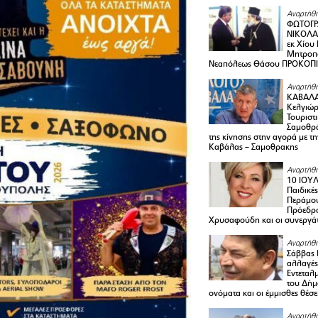
Αναρτήθη
ΦΩΤΟΓΡ
ΝΙΚΟΛΑ
εκ Χίου
Μητροπο
Νεαπόλεως Θάσου ΠΡΟΚΟΠ
Αναρτήθη
ΚΑΒΑΛΑ 
Κελγιώρ
Τουριστ
Σαμοθρά
της κίνησης στην αγορά με τ
Καβάλας – Σαμοθρακης
Αναρτήθη
10 ΙΟΥΛ
Παιδικέ
Περάμου
Πρόεδρ
Χρυσαφούδη και οι συνεργάτ
Αναρτήθη
Σάββας 
αλλαγές
Εντεταλ
του Δήμ
ονόματα και οι έμμισθες θέσε
Αναρτήθη