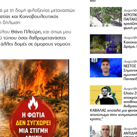
της!
ά με τη δομή φιλοξενίας μεταναστών
Αναρτήθη
ΑΓΡΟΤΙ
τίας και Κοινοβουλευτικός
ΠΑΓΓΑΙΟ
η δήλωση:
χρειάζετ
φωνή μ
σύλου
Θάνο Πλεύρη,
και όπως μου
ού τύπου όσοι λαθρομετανάστες
Αναρτήθη
Κακοκαιρ
ε άλλες δομές σε όμορους νομούς.
Δράμα, 
Αναρτήθη
ΝΕΣΤΟΣ
Σημαντι
αμυντικ
Παντεκί
Αναρτήθη
Ελσόν Ζγ
αποκρύπ
αποθήκε
Άνθρακα
ΚΑΒΑΛΑΣ αποτελεί μια φενά
αποτύπωμα στην αντιμετώπιση
κρίσης;”
Αναρτήθη
ΑΝΤΙΔΗ