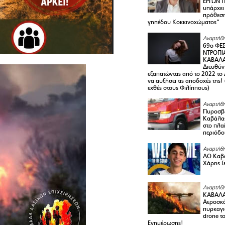
ΕΡΓΩΝ Π
υπάρχει
πρόθεση
γηπέδου Κοκκινοχώματος”
Αναρτήθη
69ο ΦΕΣ
ΝΤΡΟΠΙ
ΚΑΒΑΛΑ 
Διευθύ
εξαπατώντας από το 2022 το 
να αυξήσει τις αποδοχές της
εχθές στους Φιλίππους)
Αναρτήθη
Πυροσβε
Καβάλας
στο πλαί
περιόδο
Αναρτήθη
ΑΟ Καβά
Χάρης Γ
Αναρτήθη
ΚΑΒΑΛΑ
Αεροσκά
πυρκαγι
drone τ
Ενημέρωσης!