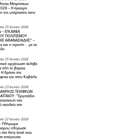
Μήνας Μετρήσεων
2026 – H έγκαιρη
η της υπέρτασης στην
κε 25 Ιουνίου 2026
 – ΕΓΚΑΙΝΙΑ
ΟΥ ΠΟΛΙΤΙΣΜΟΥ
ΗΣ ΑΘΑΝΑΣΙΑΔΗΣ” –
ε και η ντροπή… με τα
άδη
κε 25 Ιουνίου 2026
τική οργάνωση έκλεβε
ε όλη τη βόρεια
 Η δράση της
φηκε και στην Καβάλα
κε 23 Ιουνίου 2026
ΜΑΡΧΟΣ ΤΕΧΝΙΚΩΝ
ΑΓΓΑΙΟΥ: “Εργοτάξιο
κατασκευή νέο
ό σχολείο στη
κε 22 Ιουνίου 2026
– Πλήρωμα
φόρου πλήρωσε
ο στο ferry boat ενώ
σε επείγουσα