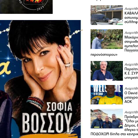
Αναρτήθη
ΚΑΒΑΛΑ 
αστυνομι
σύλληψ
Αναρτήθη
Μακάριο
στηριχθ
αμπελοπ
Παγγαίο
περονόσπορου»
Αναρτήθη
Παραίτη
Κ.Ε. ΣΥ
υπηρετή
Αναρτήθη
Ο David 
μεταγρα
ΑΟΚ
Αναρτήθη
Πρόεδρο
“Όλοι μ
Δήμος, 
έλεγχο 
ΠΟΔΟΧΩΡΙ δίπλα στο κεντρικ