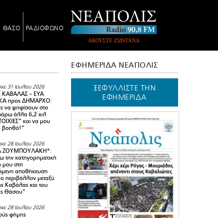
Ν ΘΑΣΟ
ΡΑΔΙΟΦΩΝΟ
ΑΚΟΥΣΤΕ ΖΩΝΤΑΝΑ
ΕΦΗΜΕΡΙΔΑ ΝΕΑΠΟΛΙΣ
ΞΕΦΥΛΛΙΣΤΕ ΤΗΝ
κε 31 Ιουλίου 2026
 ΚΑΒΑΛΑΣ – ΕΥΑ
ΕΦΗΜΕΡΙΔΑ
Α προς ΔΗΜΑΡΧΟ:
υς να ψηφίσουν στο
 πάρω άλλα 6,2 χιλ
ΟΙΧΙΕΣ” και να μου
ή βοηθό!”
κε 28 Ιουλίου 2026
Α ΖΟΥΜΠΟΥΛΑΚΗ*:
 την κατηγορηματική
ή μου στη
όμενη αποθήκευση
ιο περιβάλλον μεταξύ
της Καβάλας και του
ης Θάσου”
κε 28 Ιουλίου 2026
ούς φήμης