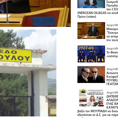
Σεισμολ
Παπαδόπ
του CEO
ENERGEAN OIL&GAS να αποθ
Πρίνο (video)
Αναρτήθη
Μακάριο
“Εκσυγχ
να απαρν
την ταυ
Αναρτήθη
Το Φεστ
«εισιτήρ
Αναρτήθη
Αντώνης
Κούφαλ
ΡΟΥΜΕΛ
ΓΚΑΤΣ
Αναρτήθη
ΔΗΠΕΘΕ
ΑΛΑΖΟΝ
ΕΥΑΣ ΒΑ
ΚΑΤΑΓΓΕ
βάζει τον ΜΟΥΡΙΑΔΗ να δικαι
εξαπάτησε το Δ.Σ. για να πάρ