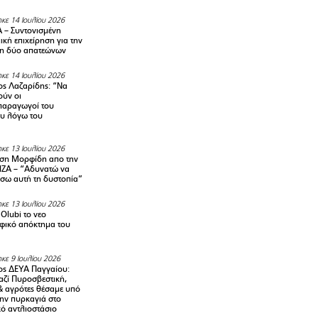
κε 14 Ιουλίου 2026
– Συντονισμένη
κή επιχείρηση για την
η δύο απατεώνων
κε 14 Ιουλίου 2026
ς Λαζαρίδης: “Να
ούν οι
αραγωγοί του
υ λόγω του
κε 13 Ιουλίου 2026
ση Μορφίδη απο την
ΡΙΖΑ – “Αδυνατώ να
σω αυτή τη δυστοπία”
κε 13 Ιουλίου 2026
Olubi το νεο
φικό απόκτημα του
κε 9 Ιουλίου 2026
ς ΔΕΥΑ Παγγαίου:
αζί Πυροσβεστική,
& αγρότες θέσαμε υπό
την πυρκαγιά στο
ό αντλιοστάσιο