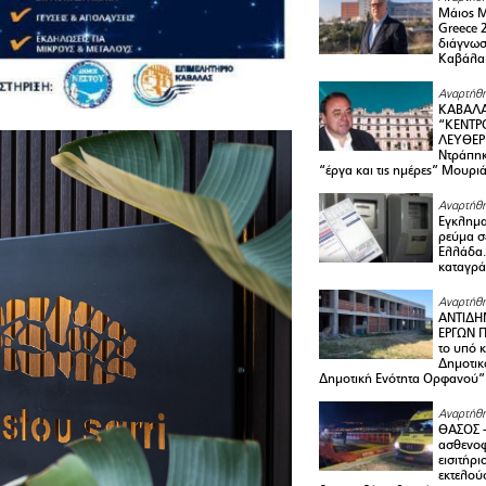
Μάιος 
Greece 
διάγνωσ
Καβάλα
Αναρτήθη
ΚΑΒΑΛΑ
“ΚΕΝΤΡ
ΛΕΥΘΕΡ
Ντράπηκ
“έργα και τις ημέρες” Μουρι
Αναρτήθη
Εγκλημα
ρεύμα σ
Ελλάδα.
καταγρά
Αναρτήθη
ΑΝΤΙΔΗ
ΕΡΓΩΝ Π
το υπό 
Δημοτικ
Δημοτική Ενότητα Ορφανού”
Αναρτήθη
ΘΑΣΟΣ 
ασθενο
εισιτήρι
εκτελού