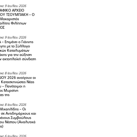
κε 9 Ιουλίου 2026
ΑΦΙΚΟ ΑΡΧΕΙΟ
ΟΥ ΤΣΟΥΜΠΑΚΗ – Ο
 Μακαριστός
λίτης Φιλίππων
ΙΟΣ
κε 9 Ιουλίου 2026
– Επιμένει ο Γιάννης
γης με το Σύλλογο
ικών Καταλυμάτων
κης για την αύξηση
ην ακτοπλοϊκή σύνδεση
κε 8 Ιουλίου 2026
ΙΟΥ 2026 ανοίγουν οι
ς Κατασκηνώσεις Νέας
 – Πανέτοιμοι η
ος Μυρσίνη
ες της
κε 8 Ιουλίου 2026
Μιχαηλίδης – Οι
 σε Αντιδημάρχους και
μένους Συμβούλους
ου Νέστου (Αναλυτικά
ις)
κε 6 Ιουλίου 2026