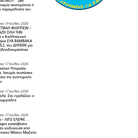
ΑΓΓΑΙΟΥ: “Δεν
 καμία σκοπιμότητα ή
 παραμέλησης του
κε 19 Ιουλίου 2026
ΤΙΒΑΛ ΦΙΛΙΠΠΩΝ –
ΑΖΕΙ ΟΛΗ ΤΗΝ
η Καλλιτεχνική
ντρια ΕΥΑ ΒΑΜΒΑΚΑ
Δ.Σ. του ΔΗΠΕΘΕ για
! (Αποδοκιμάστηκε
κε 17 Ιουλίου 2026
στική Υπηρεσία
: Ισχυρές συστάσεις
σιο της αντιπυρικής
υ
κε 17 Ιουλίου 2026
λα: Στα «γαλάζια» ο
εωργιάδης
κε 17 Ιουλίου 2026
 – ΛΙΓΟ ΕΛΕΙΨΕ…
φος κατάσβεσης
άς κινδύνευσε από
οπικού Μέσου Μαζικής