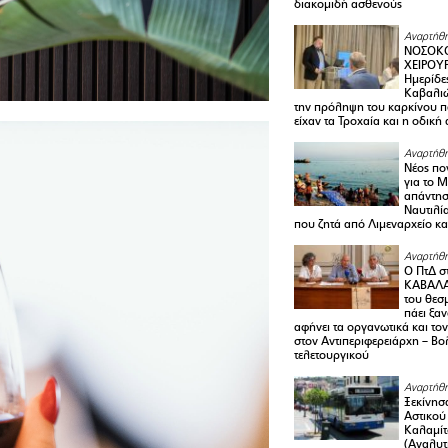
διακομιδή ασθενούς
Αναρτήθη
ΝΟΣΟΚΟ
ΧΕΙΡΟΥ
Ημερίδε
Καβαλιώ
την πρόληψη του καρκίνου π
είχαν τα Τροχαία και η οδική
Αναρτήθη
Νέος πο
για το 
απάντη
Ναυτιλία
που ζητά από Λιμεναρχείο κα
Αναρτήθη
Ο ΠτΔ σ
ΚΑΒΑΛΑ
του θεσ
πάει ξα
αφήνει τα οργανωτικά και το
στον Αντιπεριφερειάρχη – Βο
τελετουργικού
Αναρτήθη
Ξεκίνησ
Αστικού
Καλαμίτ
(Αναλυτ