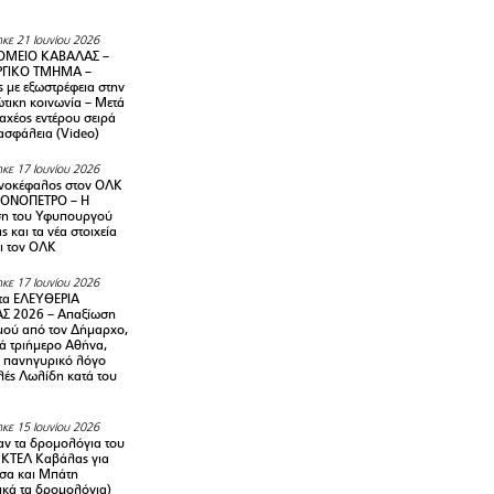
κε 21 Ιουνίου 2026
ΜΕΙΟ ΚΑΒΑΛΑΣ –
ΡΓΙΚΟ ΤΜΗΜΑ –
ς με εξωστρέφεια στην
τικη κοινωνία – Μετά
αχέος εντέρου σειρά
 ασφάλεια (Video)
κε 17 Ιουνίου 2026
νοκέφαλος στον ΟΛΚ
ΜΟΝΟΠΕΤΡΟ – Η
ση του Υφυπουργού
ς και τα νέα στοιχεία
ι τον ΟΛΚ
κε 17 Ιουνίου 2026
τα ΕΛΕΥΘΕΡΙΑ
Σ 2026 – Απαξίωση
μού από τον Δήμαρχο,
νά τριήμερο Αθήνα,
ν πανηγυρικό λόγο
λές Λωλίδη κατά του
κε 15 Ιουνίου 2026
αν τα δρομολόγια του
 ΚΤΕΛ Καβάλας για
σα και Μπάτη
ικά τα δρομολόγια)