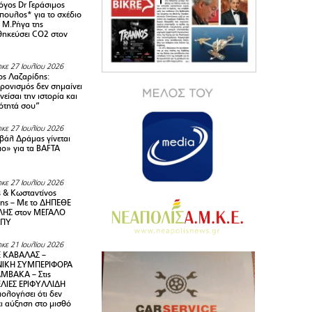
όγος Dr Γεράσιμος
ουλος* για το σχέδιο
 M.Ρήγα της
ηκεύσει CO2 στον
κε 27 Ιουλίου 2026
ς Λαζαρίδης:
ρονισμός δεν σημαίνει
είσαι την ιστορία και
τότητά σου”
κε 27 Ιουλίου 2026
ιβάλ Δράμας γίνεται
ιο» για τα BAFTA
κε 27 Ιουλίου 2026
 & Κωσταντίνος
ης – Με το ΔΗΠΕΘΕ
ΗΣ στον ΜΕΓΑΛΟ
ΜΠΥ
κε 21 Ιουλίου 2026
 ΚΑΒΑΛΑΣ –
ΙΚΗ ΣΥΜΠΕΡΙΦΟΡΑ
ΜΒΑΚΑ – Στις
ΛΙΕΣ ΕΡΙΦΥΛΛΙΔΗ
ολογήσει ότι δεν
ει αύξηση στο μισθό