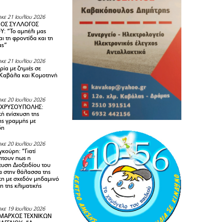
κε 21 Ιουλίου 2026
ΚΟΣ ΣΥΛΛΟΓΟΣ
Y: “Το αμπέλι μας
αι τη φροντίδα και τη
ας”
κε 21 Ιουλίου 2026
ία με ζημιές σε
Καβάλα και Κομοτηνή
κε 20 Ιουλίου 2026
 ΧΡΥΣΟΥΠΟΛΗΣ:
κή ενίσχυση της
ής γραμμής με
δη
κε 20 Ιουλίου 2026
κούρη: “Γιατί
τουν πως η
υση Διοξειδίου του
 στην θάλασσα της
κη με σχεδόν μηδαμινό
 της κλιματικής
κε 19 Ιουλίου 2026
ΜΑΡΧΟΣ ΤΕΧΝΙΚΩΝ