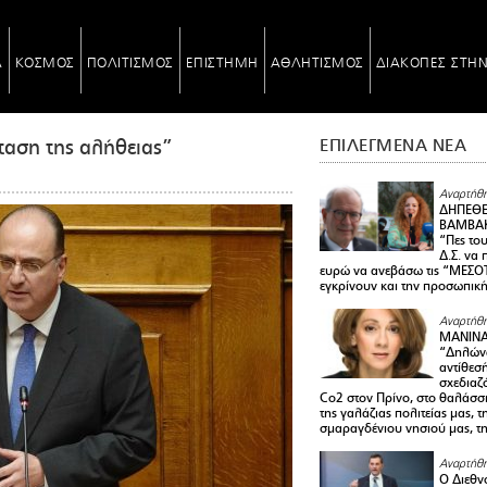
Α
ΚΟΣΜΟΣ
ΠΟΛΙΤΙΣΜΟΣ
ΕΠΙΣΤΗΜΗ
ΑΘΛΗΤΙΣΜΟΣ
ΔΙΑΚΟΠΕΣ ΣΤΗ
αση της αλήθειας”
ΕΠΙΛΕΓΜΕΝΑ ΝΕΑ
Αναρτήθη
ΔΗΠΕΘΕ
ΒΑΜΒΑΚ
“Πες το
Δ.Σ. να
ευρώ να ανεβάσω τις “ΜΕΣΟΤ
εγκρίνουν και την προσωπικ
Αναρτήθη
ΜΑΝΙΝ
“Δηλώνω
αντίθεσ
σχεδιαζ
Co2 στον Πρίνο, στο θαλάσσ
της γαλάζιας πολιτείας μας, 
σμαραγδένιου νησιού μας, τ
Αναρτήθη
Ο Διεθν