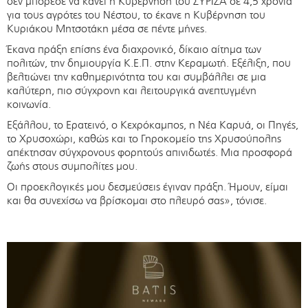
δεν μπόρεσε να κάνει η Κυβέρνηση του ΣΥΡΙΖΑ σε 4,5 χρόνια
για τους αγρότες του Νέστου, το έκανε η Κυβέρνηση του
Κυριάκου Μητσοτάκη μέσα σε πέντε μήνες.
Έκανα πράξη επίσης ένα διαχρονικό, δίκαιο αίτημα των
πολιτών, την δημιουργία Κ.Ε.Π. στην Κεραμωτή. Εξέλιξη, που
βελτιώνει την καθημερινότητα του και συμβάλλει σε μια
καλύτερη, πιο σύγχρονη και λειτουργικά ανεπτυγμένη
κοινωνία.
Εξάλλου, το Ερατεινό, ο Κεχρόκαμπος, η Νέα Καρυά, οι Πηγές,
το Χρυσοχώρι, καθώς και το Γηροκομείο της Χρυσούπολης
απέκτησαν σύγχρονους φορητούς απινιδωτές. Μια προσφορά
ζωής στους συμπολίτες μου.
Οι προεκλογικές μου δεσμεύσεις έγιναν πράξη. Ήμουν, είμαι
και θα συνεχίσω να βρίσκομαι στο πλευρό σας», τόνισε.