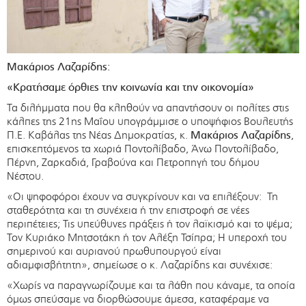
Μακάριος Λαζαρίδης:
«Κρατήσαμε όρθιες την κοινωνία και την οικονομία»
Τα διλήμματα που θα κληθούν να απαντήσουν οι πολίτες στις
κάλπες της 21ης Μαΐου υπογράμμισε ο υποψήφιος Βουλευτής
Π.Ε. Καβάλας της Νέας Δημοκρατίας, κ.
Μακάριος Λαζαρίδης
,
επισκεπτόμενος τα χωριά Ποντολίβαδο, Άνω Ποντολίβαδο,
Πέρνη, Ζαρκαδιά, Γραβούνα και Πετροπηγή του δήμου
Νέστου.
«Οι ψηφοφόροι έχουν να συγκρίνουν και να επιλέξουν: Τη
σταθερότητα και τη συνέχεια ή την επιστροφή σε νέες
περιπέτειες; Τις υπεύθυνες πράξεις ή τον λαϊκισμό και το ψέμα;
Τον Κυριάκο Μητσοτάκη ή τον Αλέξη Τσίπρα; Η υπεροχή του
σημερινού και αυριανού πρωθυπουργού είναι
αδιαμφισβήτητη», σημείωσε ο κ. Λαζαρίδης και συνέχισε:
«Χωρίς να παραγνωρίζουμε και τα λάθη που κάναμε, τα οποία
όμως σπεύσαμε να διορθώσουμε άμεσα, καταφέραμε να