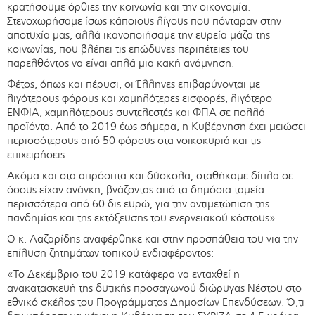
κρατήσουμε όρθιες την κοινωνία και την οικονομία.
Στενοχωρήσαμε ίσως κάποιους λίγους που πόνταραν στην
αποτυχία μας, αλλά ικανοποιήσαμε την ευρεία μάζα της
κοινωνίας, που βλέπει τις επώδυνες περιπέτειες του
παρελθόντος να είναι απλά μια κακή ανάμνηση.
Φέτος, όπως και πέρυσι, οι Έλληνες επιβαρύνονται με
λιγότερους φόρους και χαμηλότερες εισφορές, λιγότερο
ΕΝΦΙΑ, χαμηλότερους συντελεστές και ΦΠΑ σε πολλά
προϊόντα. Από το 2019 έως σήμερα, η Κυβέρνηση έχει μειώσει
περισσότερους από 50 φόρους στα νοικοκυριά και τις
επιχειρήσεις.
Ακόμα και στα απρόοπτα και δύσκολα, σταθήκαμε δίπλα σε
όσους είχαν ανάγκη, βγάζοντας από τα δημόσια ταμεία
περισσότερα από 60 δις ευρώ, για την αντιμετώπιση της
πανδημίας και της εκτόξευσης του ενεργειακού κόστους».
Ο κ. Λαζαρίδης αναφέρθηκε και στην προσπάθεια του για την
επίλυση ζητημάτων τοπικού ενδιαφέροντος:
«Το Δεκέμβριο του 2019 κατάφερα να ενταχθεί η
ανακατασκευή της δυτικής προσαγωγού διώρυγας Νέστου στο
εθνικό σκέλος του Προγράμματος Δημοσίων Επενδύσεων. Ό,τι