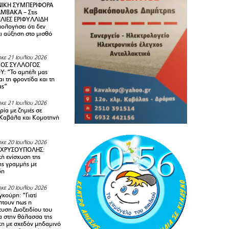
ΙΚΗ ΣΥΜΠΕΡΙΦΟΡΑ
ΜΒΑΚΑ – Στις
ΛΙΕΣ ΕΡΙΦΥΛΛΙΔΗ
ολογήσει ότι δεν
ει αύξηση στο μισθό
κε 21 Ιουλίου 2026
ΚΟΣ ΣΥΛΛΟΓΟΣ
Y: “Το αμπέλι μας
αι τη φροντίδα και τη
ας”
κε 21 Ιουλίου 2026
ία με ζημιές σε
Καβάλα και Κομοτηνή
κε 20 Ιουλίου 2026
 ΧΡΥΣΟΥΠΟΛΗΣ:
κή ενίσχυση της
ής γραμμής με
δη
κε 20 Ιουλίου 2026
κούρη: “Γιατί
τουν πως η
υση Διοξειδίου του
 στην θάλασσα της
κη με σχεδόν μηδαμινό