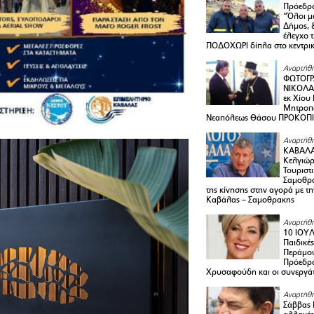
Πρόεδρο
“Όλοι μ
Δήμος, 
έλεγχο 
ΠΟΔΟΧΩΡΙ δίπλα στο κεντρικ
Αναρτήθη
ΦΩΤΟΓΡ
ΝΙΚΟΛΑ
εκ Χίου
Μητροπο
Νεαπόλεως Θάσου ΠΡΟΚΟΠ
Αναρτήθη
ΚΑΒΑΛΑ 
Κελγιώρ
Τουριστ
Σαμοθρά
της κίνησης στην αγορά με τ
Καβάλας – Σαμοθρακης
Αναρτήθη
10 ΙΟΥΛ
Παιδικέ
Περάμου
Πρόεδρ
Χρυσαφούδη και οι συνεργάτ
Αναρτήθη
Σάββας 