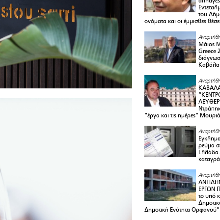
αλλαγές
Εντεταλ
του Δήμ
ονόματα και οι έμμισθες θέσε
Αναρτήθη
Μάιος 
Greece 
διάγνωσ
Καβάλα
Αναρτήθη
ΚΑΒΑΛΑ
“ΚΕΝΤΡ
ΛΕΥΘΕΡ
Ντράπηκ
“έργα και τις ημέρες” Μουρι
Αναρτήθη
Εγκλημα
ρεύμα σ
Ελλάδα.
καταγρά
Αναρτήθη
ΑΝΤΙΔΗ
ΕΡΓΩΝ Π
το υπό 
Δημοτικ
Δημοτική Ενότητα Ορφανού”