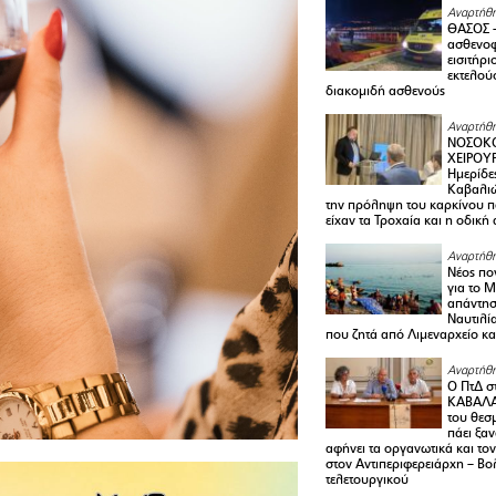
Αναρτήθη
ΘΑΣΟΣ 
ασθενο
εισιτήρι
εκτελού
διακομιδή ασθενούς
Αναρτήθη
ΝΟΣΟΚΟ
ΧΕΙΡΟΥ
Ημερίδε
Καβαλιώ
την πρόληψη του καρκίνου π
είχαν τα Τροχαία και η οδική
Αναρτήθη
Νέος πο
για το 
απάντη
Ναυτιλία
που ζητά από Λιμεναρχείο κα
Αναρτήθη
Ο ΠτΔ σ
ΚΑΒΑΛΑ
του θεσ
πάει ξα
αφήνει τα οργανωτικά και το
στον Αντιπεριφερειάρχη – Βο
τελετουργικού