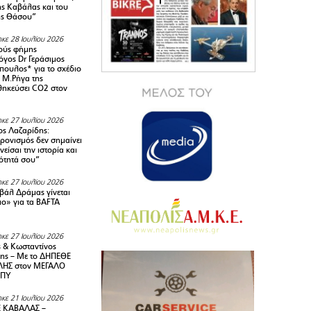
της Καβάλας και του
ης Θάσου”
κε 28 Ιουλίου 2026
ούς φήμης
όγος Dr Γεράσιμος
ουλος* για το σχέδιο
 M.Ρήγα της
ηκεύσει CO2 στον
κε 27 Ιουλίου 2026
ς Λαζαρίδης:
ρονισμός δεν σημαίνει
είσαι την ιστορία και
τότητά σου”
κε 27 Ιουλίου 2026
ιβάλ Δράμας γίνεται
ιο» για τα BAFTA
κε 27 Ιουλίου 2026
 & Κωσταντίνος
ης – Με το ΔΗΠΕΘΕ
ΗΣ στον ΜΕΓΑΛΟ
ΜΠΥ
κε 21 Ιουλίου 2026
 ΚΑΒΑΛΑΣ –