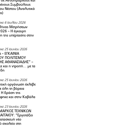
 σε Αντιδημάρχους και
μένους Συμβούλους
ου Νέστου (Αναλυτικά
ις)
κε 6 Ιουλίου 2026
Μήνας Μετρήσεων
2026 – H έγκαιρη
η της υπέρτασης στην
κε 25 Ιουνίου 2026
 – ΕΓΚΑΙΝΙΑ
ΟΥ ΠΟΛΙΤΙΣΜΟΥ
ΗΣ ΑΘΑΝΑΣΙΑΔΗΣ” –
ε και η ντροπή… με τα
άδη
κε 25 Ιουνίου 2026
τική οργάνωση έκλεβε
ε όλη τη βόρεια
 Η δράση της
φηκε και στην Καβάλα
κε 23 Ιουνίου 2026
ΜΑΡΧΟΣ ΤΕΧΝΙΚΩΝ
ΑΓΓΑΙΟΥ: “Εργοτάξιο
κατασκευή νέο
ό σχολείο στη