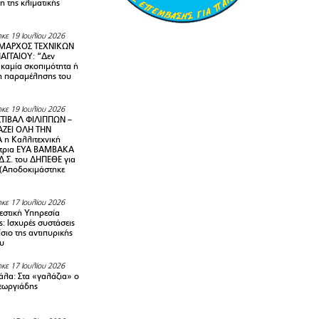
 της κλιματικής
κε 19 Ιουλίου 2026
ΜΑΡΧΟΣ ΤΕΧΝΙΚΩΝ
ΑΓΓΑΙΟΥ: “Δεν
 καμία σκοπιμότητα ή
 παραμέλησης του
κε 19 Ιουλίου 2026
ΤΙΒΑΛ ΦΙΛΙΠΠΩΝ –
ΑΖΕΙ ΟΛΗ ΤΗΝ
η Καλλιτεχνική
ντρια ΕΥΑ ΒΑΜΒΑΚΑ
Δ.Σ. του ΔΗΠΕΘΕ για
! (Αποδοκιμάστηκε
κε 17 Ιουλίου 2026
στική Υπηρεσία
: Ισχυρές συστάσεις
σιο της αντιπυρικής
υ
κε 17 Ιουλίου 2026
λα: Στα «γαλάζια» ο
εωργιάδης