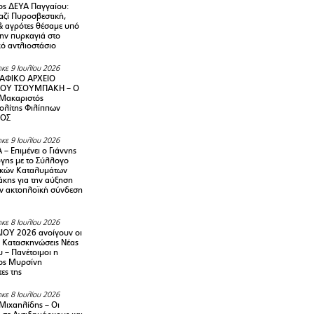
ς ΔΕΥΑ Παγγαίου:
αζί Πυροσβεστική,
& αγρότες θέσαμε υπό
την πυρκαγιά στο
ό αντλιοστάσιο
κε 9 Ιουλίου 2026
ΑΦΙΚΟ ΑΡΧΕΙΟ
ΟΥ ΤΣΟΥΜΠΑΚΗ – Ο
 Μακαριστός
λίτης Φιλίππων
ΙΟΣ
κε 9 Ιουλίου 2026
– Επιμένει ο Γιάννης
γης με το Σύλλογο
ικών Καταλυμάτων
κης για την αύξηση
ην ακτοπλοϊκή σύνδεση
κε 8 Ιουλίου 2026
ΙΟΥ 2026 ανοίγουν οι
ς Κατασκηνώσεις Νέας
 – Πανέτοιμοι η
ος Μυρσίνη
ες της
κε 8 Ιουλίου 2026
Μιχαηλίδης – Οι