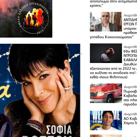
αποτύπωμα στην αντιμετώπιση
κρίσης;”
Αναρτήθη
ΑΝΤΙΔΗ
ΕΡΓΩΝ Π
υπάρχει
πρόθεση
γηπέδου Κοκκινοχώματος”
Αναρτήθη
69ο ΦΕΣ
ΝΤΡΟΠΙ
ΚΑΒΑΛΑ 
Διευθύ
εξαπατώντας από το 2022 το 
να αυξήσει τις αποδοχές της
εχθές στους Φιλίππους)
Αναρτήθη
Πυροσβε
Καβάλας
στο πλαί
περιόδο
Αναρτήθη
ΑΟ Καβά
Χάρης Γ