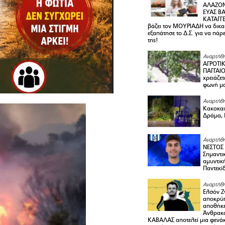
ΑΛΑΖΟΝ
ΕΥΑΣ ΒΑ
ΚΑΤΑΓΓΕ
βάζει τον ΜΟΥΡΙΑΔΗ να δικαι
εξαπάτησε το Δ.Σ. για να πάρ
της!
Αναρτήθη
ΑΓΡΟΤΙ
ΠΑΓΓΑΙΟ
χρειάζετ
φωνή μ
Αναρτήθη
Κακοκαιρ
Δράμα, 
Αναρτήθη
ΝΕΣΤΟΣ
Σημαντι
αμυντικ
Παντεκί
Αναρτήθη
Ελσόν Ζγ
αποκρύπ
αποθήκε
Άνθρακα
ΚΑΒΑΛΑΣ αποτελεί μια φενά