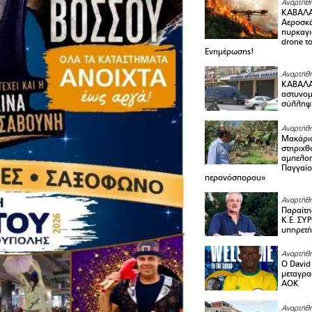
Αναρτήθη
ΚΑΒΑΛΑ
Αεροσκά
πυρκαγι
drone τ
Ενημέρωσης!
Αναρτήθη
ΚΑΒΑΛΑ 
αστυνομι
σύλληψ
Αναρτήθη
Μακάριο
στηριχθ
αμπελοπ
Παγγαίο
περονόσπορου»
Αναρτήθη
Παραίτη
Κ.Ε. ΣΥ
υπηρετή
Αναρτήθη
Ο David 
μεταγρα
ΑΟΚ
Αναρτήθη