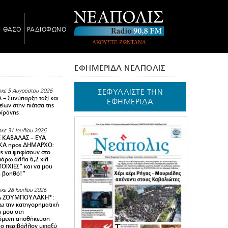
Ν ΘΑΣΟ
ΡΑΔΙΟΦΩΝΟ
ΑΚΟΥΣΤΕ ΖΩΝΤΑΝΑ
ΕΦΗΜΕΡΙΔΑ ΝΕΑΠΟΛΙΣ
ΞΕΦΥΛΛΙΣΤΕ ΤΗΝ
κε 5 Αυγούστου 2026
– Συνύπαρξη ταξί και
ΕΦΗΜΕΡΙΔΑ
ίων στην πιάτσα της
ϊράνης
κε 31 Ιουλίου 2026
 ΚΑΒΑΛΑΣ – ΕΥΑ
Α προς ΔΗΜΑΡΧΟ:
υς να ψηφίσουν στο
 πάρω άλλα 6,2 χιλ
ΟΙΧΙΕΣ” και να μου
ή βοηθό!”
κε 28 Ιουλίου 2026
Α ΖΟΥΜΠΟΥΛΑΚΗ*:
 την κατηγορηματική
ή μου στη
όμενη αποθήκευση
ιο περιβάλλον μεταξύ