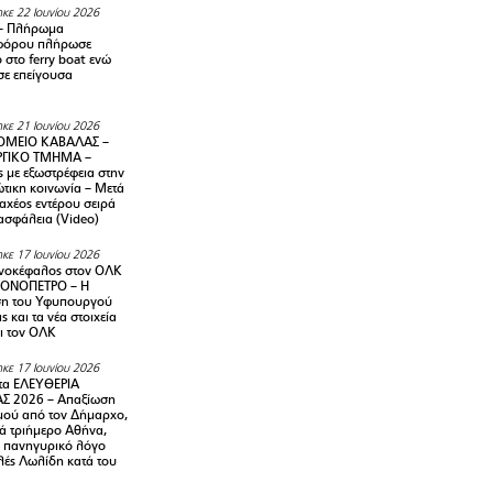
κε 22 Ιουνίου 2026
– Πλήρωμα
φόρου πλήρωσε
ο στο ferry boat ενώ
σε επείγουσα
κε 21 Ιουνίου 2026
ΜΕΙΟ ΚΑΒΑΛΑΣ –
ΡΓΙΚΟ ΤΜΗΜΑ –
ς με εξωστρέφεια στην
τικη κοινωνία – Μετά
αχέος εντέρου σειρά
 ασφάλεια (Video)
κε 17 Ιουνίου 2026
νοκέφαλος στον ΟΛΚ
ΜΟΝΟΠΕΤΡΟ – Η
ση του Υφυπουργού
ς και τα νέα στοιχεία
ι τον ΟΛΚ
κε 17 Ιουνίου 2026
τα ΕΛΕΥΘΕΡΙΑ
Σ 2026 – Απαξίωση
μού από τον Δήμαρχο,
νά τριήμερο Αθήνα,
ν πανηγυρικό λόγο
λές Λωλίδη κατά του