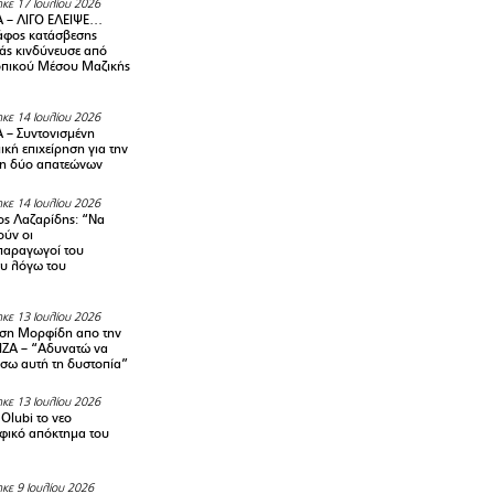
κε 17 Ιουλίου 2026
 – ΛΙΓΟ ΕΛΕΙΨΕ…
φος κατάσβεσης
άς κινδύνευσε από
οπικού Μέσου Μαζικής
κε 14 Ιουλίου 2026
– Συντονισμένη
κή επιχείρηση για την
η δύο απατεώνων
κε 14 Ιουλίου 2026
ς Λαζαρίδης: “Να
ούν οι
αραγωγοί του
υ λόγω του
κε 13 Ιουλίου 2026
ση Μορφίδη απο την
ΡΙΖΑ – “Αδυνατώ να
σω αυτή τη δυστοπία”
κε 13 Ιουλίου 2026
Olubi το νεο
φικό απόκτημα του
κε 9 Ιουλίου 2026