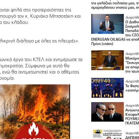
της γαλάζιας πολιτείας μας, 
σμαραγδένιου νησιού μας, τ
νται ψηλά στις προτεραιότητες της
πουργό τον κ. Κυριάκο Μητσοτάκη και
Αναρτήθη
α του κλάδου.
Ο Διεθν
Σεισμολ
Παπαδόπ
του CEO
ENERGEAN OIL&GAS να αποθ
λικρινή διάλογο με όλες τις πλευρές».
Πρίνο (video)
Αναρτήθη
Μακάριο
νωνικό έργο του ΚΤΕΛ και ενημέρωσε τα
“Εκσυγχ
Δημοκρατίας. Σύμφωνα με αυτό θα
να απαρν
 ενώ θα αντιμετωπιστεί και ο αθέμιτος
την ταυ
ονομία.
Αναρτήθη
Το Φεστ
«εισιτήρ
Αναρτήθη
Αντώνης
Κούφαλ
ΡΟΥΜΕΛ
ΓΚΑΤΣ
Αναρτήθη
ΔΗΠΕΘΕ