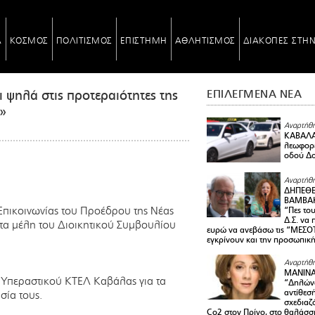
Α
ΚΟΣΜΟΣ
ΠΟΛΙΤΙΣΜΟΣ
ΕΠΙΣΤΗΜΗ
ΑΘΛΗΤΙΣΜΟΣ
ΔΙΑΚΟΠΕΣ ΣΤΗ
 ψηλά στις προτεραιότητες της
ΕΠΙΛΕΓΜΕΝΑ ΝΕΑ
ς»
Αναρτήθη
ΚΑΒΑΛΑ 
λεωφορε
οδού Δο
Αναρτήθη
ΔΗΠΕΘΕ
ΒΑΜΒΑΚ
πικοινωνίας του Προέδρου της Νέας
“Πες το
Δ.Σ. να
 τα μέλη του Διοικητικού Συμβουλίου
ευρώ να ανεβάσω τις “ΜΕΣΟΤ
εγκρίνουν και την προσωπικ
Αναρτήθη
ΜΑΝΙΝ
υ Υπεραστικού ΚΤΕΛ Καβάλας για τα
“Δηλώνω
αντίθεσ
σία τους.
σχεδιαζ
Co2 στον Πρίνο, στο θαλάσσ