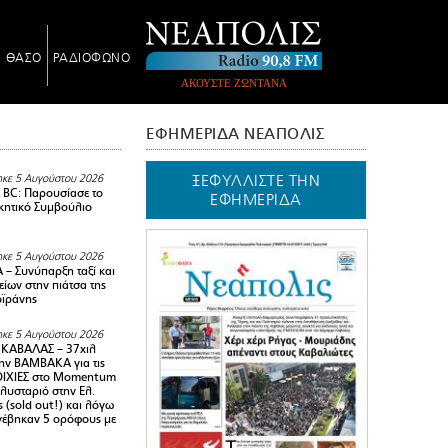
Ν ΘΑΣΟ
ΡΑΔΙΟΦΩΝΟ
ΑΚΟΥΣΤΕ ΖΩΝΤΑΝΑ
ΕΦΗΜΕΡΙΔΑ ΝΕΑΠΟΛΙΣ
ΞΕΦΥΛΛΙΣΤΕ ΤΗΝ
κε 5 Αυγούστου 2026
BC: Παρουσίασε το
ΕΦΗΜΕΡΙΔΑ
ικητικό Συμβούλιο
κε 5 Αυγούστου 2026
– Συνύπαρξη ταξί και
ίων στην πιάτσα της
ϊράνης
κε 5 Αυγούστου 2026
ΚΑΒΑΛΑΣ – 37χιλ
ην ΒΑΜΒΑΚΑ για τις
ΙΧΙΕΣ στο Momentum
πλυσταριό στην Ελ.
 (sold out!) και λόγω
ανέβηκαν 5 ορόφους με