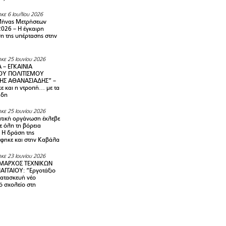
κε 6 Ιουλίου 2026
Μήνας Μετρήσεων
2026 – H έγκαιρη
η της υπέρτασης στην
κε 25 Ιουνίου 2026
 – ΕΓΚΑΙΝΙΑ
ΟΥ ΠΟΛΙΤΙΣΜΟΥ
ΗΣ ΑΘΑΝΑΣΙΑΔΗΣ” –
ε και η ντροπή… με τα
άδη
κε 25 Ιουνίου 2026
τική οργάνωση έκλεβε
ε όλη τη βόρεια
 Η δράση της
φηκε και στην Καβάλα
κε 23 Ιουνίου 2026
ΜΑΡΧΟΣ ΤΕΧΝΙΚΩΝ
ΑΓΓΑΙΟΥ: “Εργοτάξιο
κατασκευή νέο
ό σχολείο στη