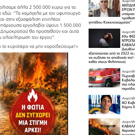
Αναρτήθη
ΑΝΤΙΔΗ
φαλίσαμε άλλα 2.500.000 ευρώ για τα
ΕΡΓΩΝ Π
υ εδώ: ‘’Τα χαμόγελα με τον υφυπουργό
υπάρχει
πρόθεση
αι στην εξασφάλιση επιπλέον
γηπέδου Κοκκινοχώματος”
 υπάρχουσα εργολαβία ύψους 1.500.000
Δημοκρατίας) θα προστεθούν και αυτά
Αναρτήθη
ην ολοκλήρωση του έργου’’.
69ο ΦΕΣ
ΝΤΡΟΠΙ
ΚΑΒΑΛΑ 
αι το κυριότερο να μην κοροϊδεύουμε!»
Διευθύ
εξαπατώντας από το 2022 το 
να αυξήσει τις αποδοχές της
εχθές στους Φιλίππους)
Αναρτήθη
Πυροσβε
Καβάλας
στο πλαί
περιόδο
Αναρτήθη
ΑΟ Καβά
Χάρης Γ
Αναρτήθη
ΚΑΒΑΛΑ
Αεροσκά
πυρκαγι