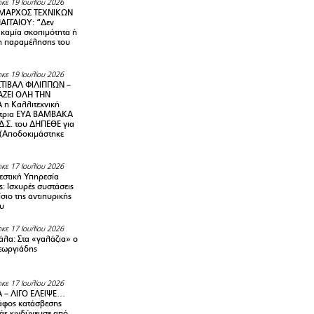
κε 19 Ιουλίου 2026
ΜΑΡΧΟΣ ΤΕΧΝΙΚΩΝ
ΑΓΓΑΙΟΥ: “Δεν
 καμία σκοπιμότητα ή
 παραμέλησης του
κε 19 Ιουλίου 2026
ΤΙΒΑΛ ΦΙΛΙΠΠΩΝ –
ΑΖΕΙ ΟΛΗ ΤΗΝ
η Καλλιτεχνική
ντρια ΕΥΑ ΒΑΜΒΑΚΑ
Δ.Σ. του ΔΗΠΕΘΕ για
! (Αποδοκιμάστηκε
κε 17 Ιουλίου 2026
στική Υπηρεσία
: Ισχυρές συστάσεις
σιο της αντιπυρικής
υ
κε 17 Ιουλίου 2026
λα: Στα «γαλάζια» ο
εωργιάδης
κε 17 Ιουλίου 2026
 – ΛΙΓΟ ΕΛΕΙΨΕ…
φος κατάσβεσης
άς κινδύνευσε από