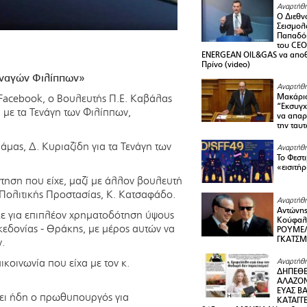
Αναρτήθη
Ο Διεθν
Σεισμολ
Παπαδόπ
του CEO
ENERGEAN OIL&GAS να αποθ
Πρίνο (video)
Τεναγών Φιλίππων»
Αναρτήθη
Facebook, ο Βουλευτής Π.Ε. Καβάλας
Μακάριο
“Εκσυγχ
ά με τα Τενάγη των Φιλίππων,
να απαρν
την ταυ
ας, Δ. Κυριαζίδη για τα Τενάγη των
Αναρτήθη
Το Φεστ
«εισιτήρ
ντηση που είχε, μαζί με άλλον βουλευτή
 Πολιτικής Προστασίας, Κ. Κατσαφάδο.
Αναρτήθη
Αντώνης
ε για επιπλέον χρηματοδότηση ύψους
Κούφαλ
εδονίας - Θράκης, με μέρος αυτών να
ΡΟΥΜΕΛ
ΓΚΑΤΣ
ν.
ικοινωνία που είχα με τον κ.
Αναρτήθη
ΔΗΠΕΘΕ
ΑΛΑΖΟΝ
ΕΥΑΣ ΒΑ
λει ήδη ο πρωθυπουργός για
ΚΑΤΑΓΓΕ