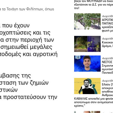
βάζει τον ΜΟΥΡΙΑΔΗ να δικαι
εξαπάτησε το Δ.Σ. για να πάρ
της!
α τα Τενάγη των Φιλίππων, όπως
Αναρτήθη
ΑΓΡΟΤΙ
ΠΑΓΓΑΙΟ
χρειάζετ
φωνή μ
Αναρτήθη
Κακοκαιρ
Δράμα, 
Αναρτήθη
ΝΕΣΤΟΣ
Σημαντι
αμυντικ
Παντεκί
Αναρτήθη
Ελσόν Ζγ
αποκρύπ
αποθήκε
Άνθρακα
ΚΑΒΑΛΑΣ αποτελεί μια φενά
αποτύπωμα στην αντιμετώπιση
κρίσης;”