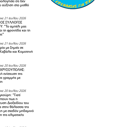
ολογήσει ότι δεν
ει αύξηση στο μισθό
κε 21 Ιουλίου 2026
ΚΟΣ ΣΥΛΛΟΓΟΣ
Y: “Το αμπέλι μας
αι τη φροντίδα και τη
ας”
κε 21 Ιουλίου 2026
ία με ζημιές σε
Καβάλα και Κομοτηνή
κε 20 Ιουλίου 2026
 ΧΡΥΣΟΥΠΟΛΗΣ:
κή ενίσχυση της
ής γραμμής με
δη
κε 20 Ιουλίου 2026
κούρη: “Γιατί
τουν πως η
υση Διοξειδίου του
 στην θάλασσα της
κη με σχεδόν μηδαμινό
 της κλιματικής