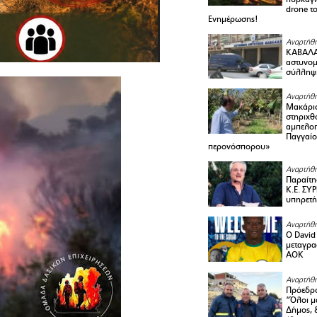
drone τ
Ενημέρωσης!
Αναρτήθη
ΚΑΒΑΛΑ 
αστυνομι
σύλληψ
Αναρτήθη
Μακάριο
στηριχθ
αμπελοπ
Παγγαίο
περονόσπορου»
Αναρτήθη
Παραίτη
Κ.Ε. ΣΥ
υπηρετή
Αναρτήθη
Ο David 
μεταγρα
ΑΟΚ
Αναρτήθη
Πρόεδρο
“Όλοι μ
Δήμος, 