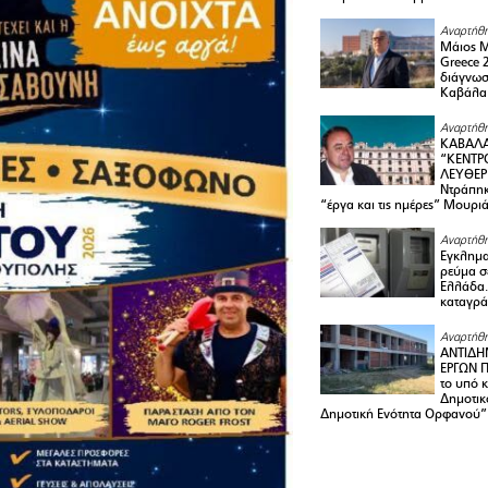
Αναρτήθη
Μάιος 
Greece 
διάγνωσ
Καβάλα
Αναρτήθη
ΚΑΒΑΛΑ
“ΚΕΝΤΡ
ΛΕΥΘΕΡ
Ντράπηκ
“έργα και τις ημέρες” Μουρι
Αναρτήθη
Εγκλημα
ρεύμα σ
Ελλάδα.
καταγρά
Αναρτήθη
ΑΝΤΙΔΗ
ΕΡΓΩΝ Π
το υπό 
Δημοτικ
Δημοτική Ενότητα Ορφανού”