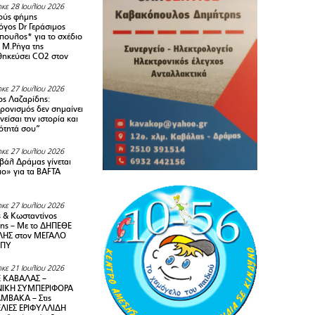
κε 28 Ιουλίου 2026
ούς φήμης
όγος Dr Γεράσιμος
ουλος* για το σχέδιο
 M.Ρήγα της
ηκεύσει CO2 στον
κε 27 Ιουλίου 2026
ς Λαζαρίδης:
ρονισμός δεν σημαίνει
είσαι την ιστορία και
τότητά σου”
κε 27 Ιουλίου 2026
ιβάλ Δράμας γίνεται
ιο» για τα BAFTA
κε 27 Ιουλίου 2026
 & Κωσταντίνος
ης – Με το ΔΗΠΕΘΕ
ΗΣ στον ΜΕΓΑΛΟ
ΜΠΥ
κε 21 Ιουλίου 2026
 ΚΑΒΑΛΑΣ –
ΙΚΗ ΣΥΜΠΕΡΙΦΟΡΑ
ΜΒΑΚΑ – Στις
ΛΙΕΣ ΕΡΙΦΥΛΛΙΔΗ