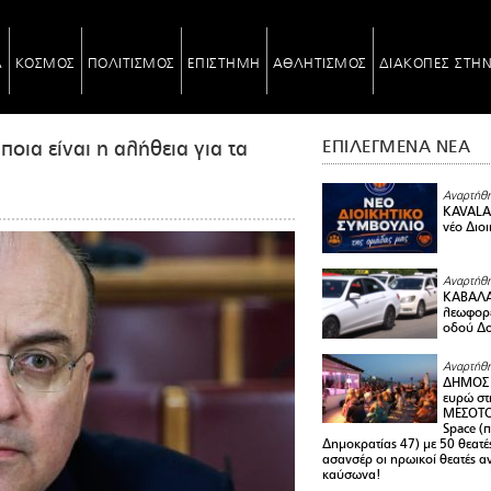
Α
ΚΟΣΜΟΣ
ΠΟΛΙΤΙΣΜΟΣ
ΕΠΙΣΤΗΜΗ
ΑΘΛΗΤΙΣΜΟΣ
ΔΙΑΚΟΠΕΣ ΣΤΗ
οια είναι η αλήθεια για τα
ΕΠΙΛΕΓΜΕΝΑ ΝΕΑ
Αναρτήθη
KAVALA 
νέο Διο
Αναρτήθη
ΚΑΒΑΛΑ 
λεωφορε
οδού Δο
Αναρτήθη
ΔΗΜΟΣ 
ευρώ στ
ΜΕΣΟΤΟ
Space (
Δημοκρατίας 47) με 50 θεατές
ασανσέρ οι ηρωικοί θεατές 
καύσωνα!