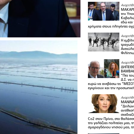
Αναρτήθη
ΜΑΚΑΡΙ
την Υπο
Καβαλιώ
εδώ και
χρήματα στους πληγέντες αγ
Αναρτήθη
Η εμβλη
τραγωδί
Αισχύλο
Φιλίππ
Αναρτήθη
ΔΗΠΕΘΕ
ΒΑΜΒΑΚ
“Πες το
Δ.Σ. να
ευρώ να ανεβάσω τις “ΜΕΣΟΤ
εγκρίνουν και την προσωπικ
Αναρτήθη
ΜΑΝΙΝ
“Δηλώνω
αντίθεσ
σχεδιαζ
Co2 στον Πρίνο, στο θαλάσσ
της γαλάζιας πολιτείας μας, 
σμαραγδένιου νησιού μας, τ