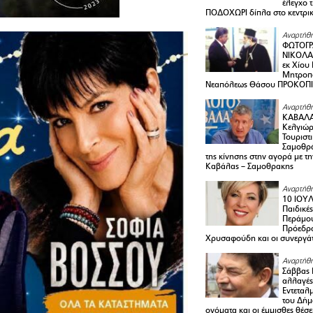
έλεγχο 
ΠΟΔΟΧΩΡΙ δίπλα στο κεντρικ
Αναρτήθη
ΦΩΤΟΓΡ
ΝΙΚΟΛΑ
εκ Χίου
Μητροπο
Νεαπόλεως Θάσου ΠΡΟΚΟΠ
Αναρτήθη
ΚΑΒΑΛΑ 
Κελγιώρ
Τουριστ
Σαμοθρά
της κίνησης στην αγορά με τ
Καβάλας – Σαμοθρακης
Αναρτήθη
10 ΙΟΥΛ
Παιδικέ
Περάμου
Πρόεδρ
Χρυσαφούδη και οι συνεργάτ
Αναρτήθη
Σάββας 
αλλαγές
Εντεταλ
του Δήμ
ονόματα και οι έμμισθες θέσε