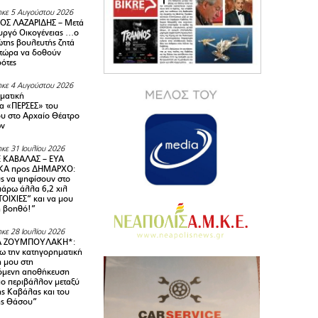
κε 5 Αυγούστου 2026
ΟΣ ΛΑΖΑΡΙΔΗΣ – Μετά
υργό Οικογένειας …ο
της βουλευτής ζητά
 τώρα να δοθούν
ρότες
κε 4 Αυγούστου 2026
ματική
α «ΠΕΡΣΕΣ» του
υ στο Αρχαίο Θέατρο
ων
κε 31 Ιουλίου 2026
 ΚΑΒΑΛΑΣ – ΕΥΑ
Α προς ΔΗΜΑΡΧΟ:
υς να ψηφίσουν στο
 πάρω άλλα 6,2 χιλ
ΟΙΧΙΕΣ” και να μου
ή βοηθό!”
κε 28 Ιουλίου 2026
Α ΖΟΥΜΠΟΥΛΑΚΗ*:
 την κατηγορηματική
ή μου στη
όμενη αποθήκευση
ιο περιβάλλον μεταξύ
της Καβάλας και του
ης Θάσου”