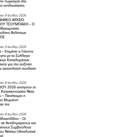
την πυρκαγιά στο
ό αντλιοστάσιο
κε 9 Ιουλίου 2026
ΑΦΙΚΟ ΑΡΧΕΙΟ
ΟΥ ΤΣΟΥΜΠΑΚΗ – Ο
 Μακαριστός
λίτης Φιλίππων
ΙΟΣ
κε 9 Ιουλίου 2026
– Επιμένει ο Γιάννης
γης με το Σύλλογο
ικών Καταλυμάτων
κης για την αύξηση
ην ακτοπλοϊκή σύνδεση
κε 8 Ιουλίου 2026
ΙΟΥ 2026 ανοίγουν οι
ς Κατασκηνώσεις Νέας
 – Πανέτοιμοι η
ος Μυρσίνη
ες της
κε 8 Ιουλίου 2026
Μιχαηλίδης – Οι
 σε Αντιδημάρχους και
μένους Συμβούλους
ου Νέστου (Αναλυτικά
ις)