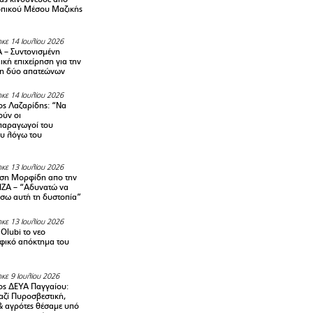
οπικού Μέσου Μαζικής
κε 14 Ιουλίου 2026
– Συντονισμένη
κή επιχείρηση για την
η δύο απατεώνων
κε 14 Ιουλίου 2026
ς Λαζαρίδης: “Να
ούν οι
αραγωγοί του
υ λόγω του
κε 13 Ιουλίου 2026
ση Μορφίδη απο την
ΡΙΖΑ – “Αδυνατώ να
σω αυτή τη δυστοπία”
κε 13 Ιουλίου 2026
Olubi το νεο
φικό απόκτημα του
κε 9 Ιουλίου 2026
ς ΔΕΥΑ Παγγαίου:
αζί Πυροσβεστική,
& αγρότες θέσαμε υπό