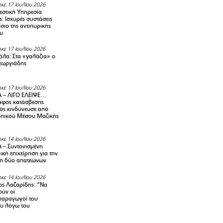
κε 17 Ιουλίου 2026
στική Υπηρεσία
: Ισχυρές συστάσεις
σιο της αντιπυρικής
υ
κε 17 Ιουλίου 2026
λα: Στα «γαλάζια» ο
εωργιάδης
κε 17 Ιουλίου 2026
 – ΛΙΓΟ ΕΛΕΙΨΕ…
φος κατάσβεσης
άς κινδύνευσε από
οπικού Μέσου Μαζικής
κε 14 Ιουλίου 2026
– Συντονισμένη
κή επιχείρηση για την
η δύο απατεώνων
κε 14 Ιουλίου 2026
ς Λαζαρίδης: “Να
ούν οι
αραγωγοί του
υ λόγω του