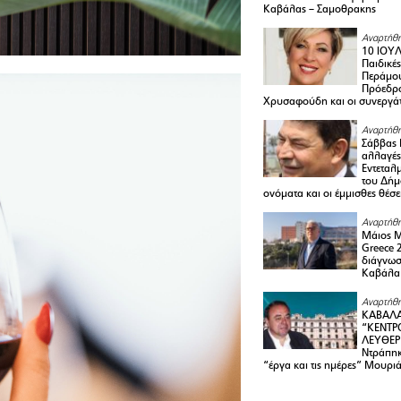
Καβάλας – Σαμοθρακης
Αναρτήθη
10 ΙΟΥΛ
Παιδικέ
Περάμου
Πρόεδρ
Χρυσαφούδη και οι συνεργάτ
Αναρτήθη
Σάββας 
αλλαγές
Εντεταλ
του Δήμ
ονόματα και οι έμμισθες θέσε
Αναρτήθη
Μάιος 
Greece 
διάγνωσ
Καβάλα
Αναρτήθη
ΚΑΒΑΛΑ
“ΚΕΝΤΡ
ΛΕΥΘΕΡ
Ντράπηκ
“έργα και τις ημέρες” Μουρι