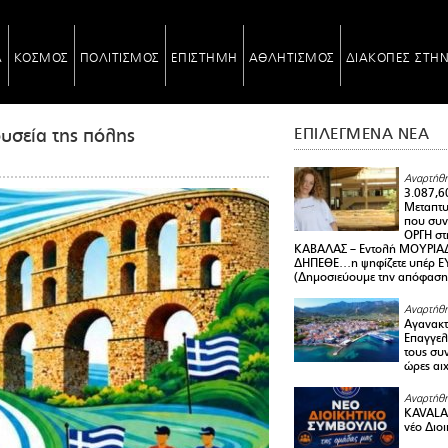
Α
ΚΟΣΜΟΣ
ΠΟΛΙΤΙΣΜΟΣ
ΕΠΙΣΤΗΜΗ
ΑΘΛΗΤΙΣΜΟΣ
ΔΙΑΚΟΠΕΣ ΣΤΗ
υσεία της πόλης
ΕΠΙΛΕΓΜΕΝΑ ΝΕΑ
Αναρτήθη
3.087,6
Μεταπτ
που συνε
ΟΡΓΗ στ
ΚΑΒΑΛΑΣ – Εντολή ΜΟΥΡΙΑΔ
ΔΗΠΕΘΕ…η ψηφίζετε υπέρ ΕΥΑ
(Δημοσιεύουμε την απόφαση
Αναρτήθη
Αγανακτ
Επαγγελ
τους συν
ώρες αι
Αναρτήθη
KAVALA 
νέο Διο