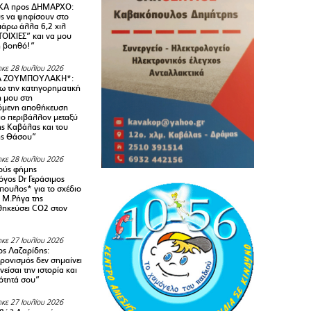
Α προς ΔΗΜΑΡΧΟ:
υς να ψηφίσουν στο
 πάρω άλλα 6,2 χιλ
ΟΙΧΙΕΣ” και να μου
ή βοηθό!”
κε 28 Ιουλίου 2026
Α ΖΟΥΜΠΟΥΛΑΚΗ*:
 την κατηγορηματική
ή μου στη
όμενη αποθήκευση
ιο περιβάλλον μεταξύ
της Καβάλας και του
ης Θάσου”
κε 28 Ιουλίου 2026
ούς φήμης
όγος Dr Γεράσιμος
ουλος* για το σχέδιο
 M.Ρήγα της
ηκεύσει CO2 στον
κε 27 Ιουλίου 2026
ς Λαζαρίδης:
ρονισμός δεν σημαίνει
είσαι την ιστορία και
τότητά σου”
κε 27 Ιουλίου 2026