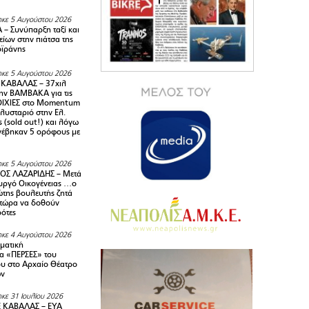
κε 5 Αυγούστου 2026
– Συνύπαρξη ταξί και
ίων στην πιάτσα της
ϊράνης
κε 5 Αυγούστου 2026
ΚΑΒΑΛΑΣ – 37χιλ
ην ΒΑΜΒΑΚΑ για τις
ΙΧΙΕΣ στο Momentum
πλυσταριό στην Ελ.
 (sold out!) και λόγω
ανέβηκαν 5 ορόφους με
κε 5 Αυγούστου 2026
ΟΣ ΛΑΖΑΡΙΔΗΣ – Μετά
υργό Οικογένειας …ο
της βουλευτής ζητά
 τώρα να δοθούν
ρότες
κε 4 Αυγούστου 2026
ματική
α «ΠΕΡΣΕΣ» του
υ στο Αρχαίο Θέατρο
ων
κε 31 Ιουλίου 2026
 ΚΑΒΑΛΑΣ – ΕΥΑ