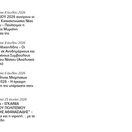
κε 8 Ιουλίου 2026
ΙΟΥ 2026 ανοίγουν οι
ς Κατασκηνώσεις Νέας
 – Πανέτοιμοι η
ος Μυρσίνη
ες της
κε 8 Ιουλίου 2026
Μιχαηλίδης – Οι
 σε Αντιδημάρχους και
μένους Συμβούλους
ου Νέστου (Αναλυτικά
ις)
κε 6 Ιουλίου 2026
Μήνας Μετρήσεων
2026 – H έγκαιρη
η της υπέρτασης στην
κε 25 Ιουνίου 2026
 – ΕΓΚΑΙΝΙΑ
ΟΥ ΠΟΛΙΤΙΣΜΟΥ
ΗΣ ΑΘΑΝΑΣΙΑΔΗΣ” –
ε και η ντροπή… με τα
άδη