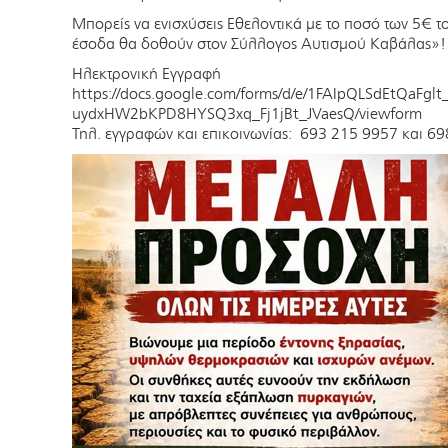
Μπορείς να ενισχύσεις Εθελοντικά με το ποσό των 5€ 
έσοδα θα δοθούν στον Σύλλογος Αυτισμού Καβάλας»!
Ηλεκτρονική Εγγραφή
https://docs.google.com/forms/d/e/1FAIpQLSdEtQaFgl
uydxHW2bKPD8HYSQ3xq_Fj1jBt_JVaesQ/viewform
Τηλ. εγγραφών και επικοινωνίας: 693 215 9957 και 