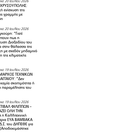
κε 20 Ιουλίου 2026
 ΧΡΥΣΟΥΠΟΛΗΣ:
κή ενίσχυση της
ής γραμμής με
δη
κε 20 Ιουλίου 2026
κούρη: “Γιατί
τουν πως η
υση Διοξειδίου του
 στην θάλασσα της
κη με σχεδόν μηδαμινό
 της κλιματικής
κε 19 Ιουλίου 2026
ΜΑΡΧΟΣ ΤΕΧΝΙΚΩΝ
ΑΓΓΑΙΟΥ: “Δεν
 καμία σκοπιμότητα ή
 παραμέλησης του
κε 19 Ιουλίου 2026
ΤΙΒΑΛ ΦΙΛΙΠΠΩΝ –
ΑΖΕΙ ΟΛΗ ΤΗΝ
η Καλλιτεχνική
ντρια ΕΥΑ ΒΑΜΒΑΚΑ
Δ.Σ. του ΔΗΠΕΘΕ για
! (Αποδοκιμάστηκε