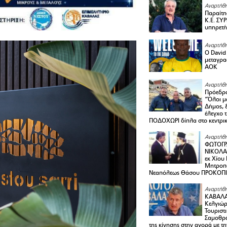
Αναρτήθη
Παραίτη
Κ.Ε. ΣΥ
υπηρετή
Αναρτήθη
Ο David 
μεταγρα
ΑΟΚ
Αναρτήθη
Πρόεδρο
“Όλοι μ
Δήμος, 
έλεγχο 
ΠΟΔΟΧΩΡΙ δίπλα στο κεντρικ
Αναρτήθη
ΦΩΤΟΓΡ
ΝΙΚΟΛΑ
εκ Χίου
Μητροπο
Νεαπόλεως Θάσου ΠΡΟΚΟΠ
Αναρτήθη
ΚΑΒΑΛΑ 
Κελγιώρ
Τουριστ
Σαμοθρά
της κίνησης στην αγορά με τ