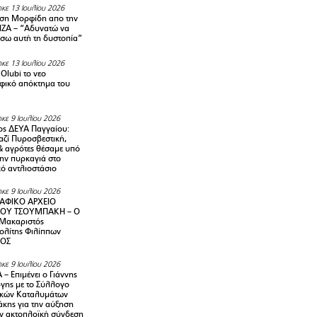
κε 13 Ιουλίου 2026
ση Μορφίδη απο την
ΡΙΖΑ – “Αδυνατώ να
σω αυτή τη δυστοπία”
κε 13 Ιουλίου 2026
Olubi το νεο
φικό απόκτημα του
κε 9 Ιουλίου 2026
ς ΔΕΥΑ Παγγαίου:
αζί Πυροσβεστική,
& αγρότες θέσαμε υπό
την πυρκαγιά στο
ό αντλιοστάσιο
κε 9 Ιουλίου 2026
ΑΦΙΚΟ ΑΡΧΕΙΟ
ΟΥ ΤΣΟΥΜΠΑΚΗ – Ο
 Μακαριστός
λίτης Φιλίππων
ΙΟΣ
κε 9 Ιουλίου 2026
– Επιμένει ο Γιάννης
γης με το Σύλλογο
ικών Καταλυμάτων
κης για την αύξηση
ην ακτοπλοϊκή σύνδεση