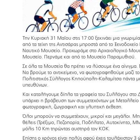
Την Κυριακή 31 Μαΐου στις 17:00 ξεκινάει μια γνωριμία
από τα τείχη της Αντισάρας μπροστά από το Ξενοδοχείο
Ναυτικό Μουσείο. Προχωράμε στο Αρχαιολογικό Μουσ
Μουσείο. Περνάμε και από το Μουσείο Παραμυθιού.
Σε όλα τα Μουσεία θα πρέπει να λύσουμε ένα αίνιγμα.
Να βρούμε το αντικείμενο, να φωτογραφηθούμε μαζί το
Πολιτιστικός Σύλλογος Κηπούπολη-Καλαμίτσα πάντα με
υπευθύνων.
Και καταλήγουμε δίπλα τα γραφεία του Συλλόγου στο 
υπάρχει η βράβευση των συμμετεχόντων με Μεταλλείο 
φωτογραφική, ζωγραφική και γλυπτική έκθεση.
Όλοι μπορούν να συμμετέχουν, μικροί και μεγάλοι. Μπο
θέλεις (Τρέξιμο, Πεζοπορία, Ποδήλατο, Αυτοκίνητο, Μ
μόλις 10 Km τηρώντας αυστηρά τον ΚΟΚ.
Επίσης ο χρόνος είναι πολύς αφού έχεις τουλάχιστον 3 