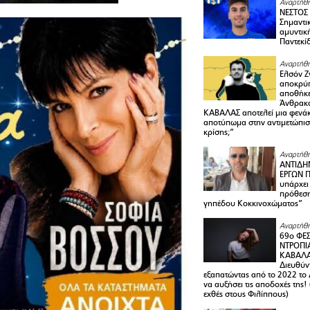
Αναρτήθη
ΝΕΣΤΟΣ
Σημαντι
αμυντικ
Παντεκί
Αναρτήθη
Ελσόν Ζγ
αποκρύπ
αποθήκε
Άνθρακα
ΚΑΒΑΛΑΣ αποτελεί μια φενά
αποτύπωμα στην αντιμετώπιση
κρίσης;”
Αναρτήθη
ΑΝΤΙΔΗ
ΕΡΓΩΝ Π
υπάρχει
πρόθεση
γηπέδου Κοκκινοχώματος”
Αναρτήθη
69ο ΦΕΣ
ΝΤΡΟΠΙ
ΚΑΒΑΛΑ 
Διευθύ
εξαπατώντας από το 2022 το 
να αυξήσει τις αποδοχές της
εχθές στους Φιλίππους)