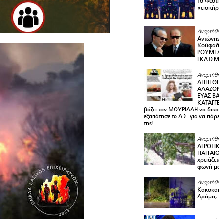
Το Φεστ
«εισιτήρ
Αναρτήθη
Αντώνης
Κούφαλ
ΡΟΥΜΕΛ
ΓΚΑΤΣ
Αναρτήθη
ΔΗΠΕΘΕ
ΑΛΑΖΟΝ
ΕΥΑΣ ΒΑ
ΚΑΤΑΓΓΕ
βάζει τον ΜΟΥΡΙΑΔΗ να δικαι
εξαπάτησε το Δ.Σ. για να πάρ
της!
Αναρτήθη
ΑΓΡΟΤΙ
ΠΑΓΓΑΙΟ
χρειάζετ
φωνή μ
Αναρτήθη
Κακοκαιρ
Δράμα, 