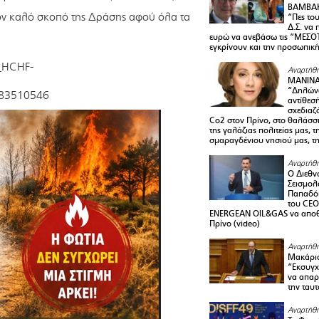
ΒΑΜΒΑΚ
τον καλό σκοπό της Δράσης αφού όλα τα
“Πες το
Δ.Σ. να
ευρώ να ανεβάσω τις “ΜΕΣΟΤ
εγκρίνουν και την προσωπικ
t_HCHF-
Αναρτήθη
ΜΑΝΙΝ
“Δηλώνω
6983510546
αντίθεσ
σχεδιαζ
Co2 στον Πρίνο, στο θαλάσσ
της γαλάζιας πολιτείας μας, 
σμαραγδένιου νησιού μας, τ
Αναρτήθη
Ο Διεθν
Σεισμολ
Παπαδόπ
του CEO
ENERGEAN OIL&GAS να αποθ
Πρίνο (video)
Αναρτήθη
Μακάριο
“Εκσυγχ
να απαρν
την ταυ
Αναρτήθη