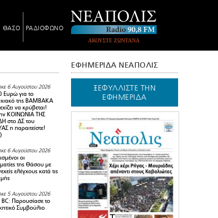
Ν ΘΑΣΟ
ΡΑΔΙΟΦΩΝΟ
ΑΚΟΥΣΤΕ ΖΩΝΤΑΝΑ
ΕΦΗΜΕΡΙΔΑ ΝΕΑΠΟΛΙΣ
ΞΕΦΥΛΛΙΣΤΕ ΤΗΝ
κε 6 Αυγούστου 2026
0 Ευρώ για το
ΕΦΗΜΕΡΙΔΑ
υχιακό της ΒΑΜΒΑΚΑ
χίζει να κρύβεται!
ην ΚΟΙΝΩΝΙΑ ΤΗΣ
Η στο ΔΣ του
Σ η παραιτείστε!
)
κε 6 Αυγούστου 2026
ισμένοι οι
ματίες της Θάσου με
εχείς ελέγχους κατά τις
χμής
κε 5 Αυγούστου 2026
BC: Παρουσίασε το
ικητικό Συμβούλιο