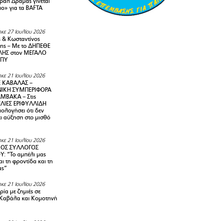
ιβάλ Δράμας γίνεται
ιο» για τα BAFTA
κε 27 Ιουλίου 2026
 & Κωσταντίνος
ης – Με το ΔΗΠΕΘΕ
ΗΣ στον ΜΕΓΑΛΟ
ΜΠΥ
κε 21 Ιουλίου 2026
 ΚΑΒΑΛΑΣ –
ΙΚΗ ΣΥΜΠΕΡΙΦΟΡΑ
ΜΒΑΚΑ – Στις
ΛΙΕΣ ΕΡΙΦΥΛΛΙΔΗ
ολογήσει ότι δεν
ει αύξηση στο μισθό
κε 21 Ιουλίου 2026
ΚΟΣ ΣΥΛΛΟΓΟΣ
Y: “Το αμπέλι μας
αι τη φροντίδα και τη
ας”
κε 21 Ιουλίου 2026
ία με ζημιές σε
Καβάλα και Κομοτηνή