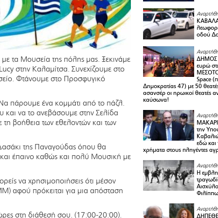
Αναρτήθη
ΚΑΒΑΛΑ 
λεωφορε
οδού Δο
Αναρτήθη
 με τα Μουσεία της πόλης μας. Ξεκινάμε
ΔΗΜΟΣ 
ευρώ στ
 Lucy στην Καλαμίτσα. Συνεχίζουμε στο
ΜΕΣΟΤΟ
είο. Φτάνουμε στο Προσφυγικό
Space (
Δημοκρατίας 47) με 50 θεατές
ασανσέρ οι ηρωικοί θεατές 
καύσωνα!
 Να πάρουμε ένα κομμάτι από το πάζλ.
υ και να το ανεβάσουμε στην Σελίδα
Αναρτήθη
 τη βοήθεια των εθελοντών και των
ΜΑΚΑΡΙ
την Υπο
Καβαλιώ
εδώ και
Δασάκι της Παναγούδας όπου θα
χρήματα στους πληγέντες αγ
και έπαινο καθώς και πολύ Μουσική με
Αναρτήθη
Η εμβλη
τραγωδί
ρείς να χρησιμοποιήσεις ότι μέσον
Αισχύλο
ΜΜ) αφού πρόκειται για μια απόσταση
Φιλίππ
Αναρτήθη
ώρες στη διάθεσή σου. (17:00-20:00).
ΔΗΠΕΘΕ