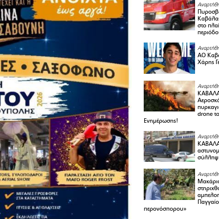
Αναρτήθη
Πυροσβε
Καβάλας
στο πλαί
περιόδο
Αναρτήθη
ΑΟ Καβά
Χάρης Γ
Αναρτήθη
ΚΑΒΑΛΑ
Αεροσκά
πυρκαγι
drone τ
Ενημέρωσης!
Αναρτήθη
ΚΑΒΑΛΑ 
αστυνομι
σύλληψ
Αναρτήθη
Μακάριο
στηριχθ
αμπελοπ
Παγγαίο
περονόσπορου»