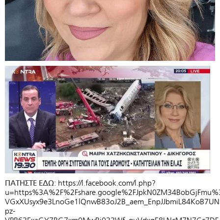
ΠΑΤΗΣΤΕ ΕΔΩ:
https://l.facebook.com/l.php?
u=https%3A%2F
%
2Fshare.google%2FJpkN0ZM34BobGjFmu
VGxXUsyx9e3LnoGe1lQnwB83oJ2B_aem_EnpJJbmiL84KoB7U
pz-