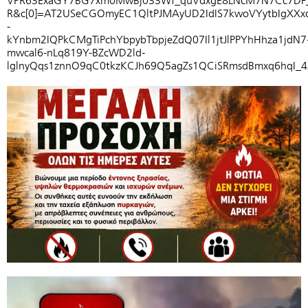
VPR63ExaGY7BG7xm0MwBj033Wf_quVdxgE8LNcM7N7Cc7DF_k
R&c[0]=AT2USeCGOmyEC1QltPJMAyUD2IdIS7kwoVYytbIgXXxd
-
kYnbm2IQPkCMgTiPchYbpybTbpjeZdQ07Il1jtJlPPYhHhza1jdN7
mwcal6-nLq819Y-BZcWD2ld-
lglnyQqs1znnO9qC0tkzKCJh69Q5agZs1QCiSRmsdBmxq6hqI_