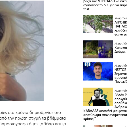
βάζει τον ΜΟΥΡΙΑΔΗ να δικαι
εξαπάτησε το Δ.Σ. για να πάρ
της!
Αναρτήθη
ΑΓΡΟΤΙ
ΠΑΓΓΑΙΟ
χρειάζετ
φωνή μ
Αναρτήθη
Κακοκαιρ
Δράμα, 
Αναρτήθη
ΝΕΣΤΟΣ
Σημαντι
αμυντικ
Παντεκί
Αναρτήθη
Ελσόν Ζγ
αποκρύπ
αποθήκε
Άνθρακα
ΚΑΒΑΛΑΣ αποτελεί μια φενά
ίες στα χρόνια δημιουργίας στο
αποτύπωμα στην αντιμετώπιση
 από την πρώτη στιγμή τα βλέμματα
κρίσης;”
 δημοσιογραφικό της ταλέντο και το