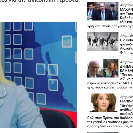
Αναρτήθη
ΜΑΚΑΡΙ
την Υπο
Καβαλιώ
εδώ και
χρήματα στους πληγέντες αγ
Αναρτήθη
Η εμβλη
τραγωδί
Αισχύλο
Φιλίππ
Αναρτήθη
ΔΗΠΕΘΕ
ΒΑΜΒΑΚ
“Πες το
Δ.Σ. να
ευρώ να ανεβάσω τις “ΜΕΣΟΤ
εγκρίνουν και την προσωπικ
Αναρτήθη
ΜΑΝΙΝ
“Δηλώνω
αντίθεσ
σχεδιαζ
Co2 στον Πρίνο, στο θαλάσσ
της γαλάζιας πολιτείας μας, 
σμαραγδένιου νησιού μας, τ