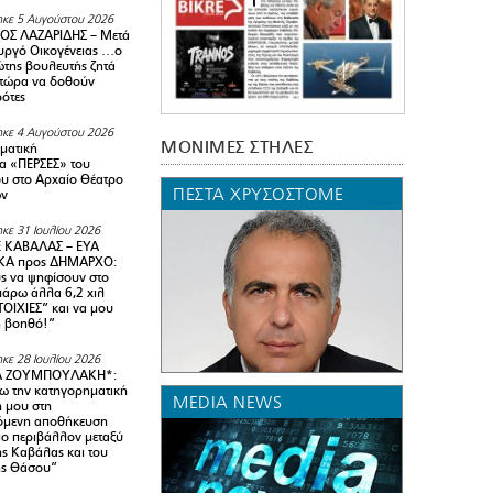
κε 5 Αυγούστου 2026
ΟΣ ΛΑΖΑΡΙΔΗΣ – Μετά
υργό Οικογένειας …ο
της βουλευτής ζητά
 τώρα να δοθούν
ρότες
κε 4 Αυγούστου 2026
ΜΟΝΙΜΕΣ ΣΤΗΛΕΣ
ματική
α «ΠΕΡΣΕΣ» του
υ στο Αρχαίο Θέατρο
ΠΈΣΤΑ ΧΡΥΣΌΣΤΟΜΕ
ων
κε 31 Ιουλίου 2026
 ΚΑΒΑΛΑΣ – ΕΥΑ
Α προς ΔΗΜΑΡΧΟ:
υς να ψηφίσουν στο
 πάρω άλλα 6,2 χιλ
ΟΙΧΙΕΣ” και να μου
ή βοηθό!”
κε 28 Ιουλίου 2026
Α ΖΟΥΜΠΟΥΛΑΚΗ*:
 την κατηγορηματική
MEDIA NEWS
ή μου στη
όμενη αποθήκευση
ιο περιβάλλον μεταξύ
της Καβάλας και του
ης Θάσου”