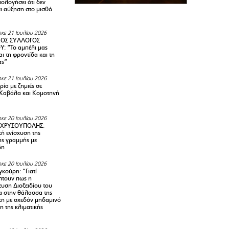
ολογήσει ότι δεν
ει αύξηση στο μισθό
κε 21 Ιουλίου 2026
ΚΟΣ ΣΥΛΛΟΓΟΣ
Y: “Το αμπέλι μας
αι τη φροντίδα και τη
ας”
κε 21 Ιουλίου 2026
ία με ζημιές σε
Καβάλα και Κομοτηνή
κε 20 Ιουλίου 2026
 ΧΡΥΣΟΥΠΟΛΗΣ:
κή ενίσχυση της
ής γραμμής με
δη
κε 20 Ιουλίου 2026
κούρη: “Γιατί
τουν πως η
υση Διοξειδίου του
 στην θάλασσα της
κη με σχεδόν μηδαμινό
 της κλιματικής