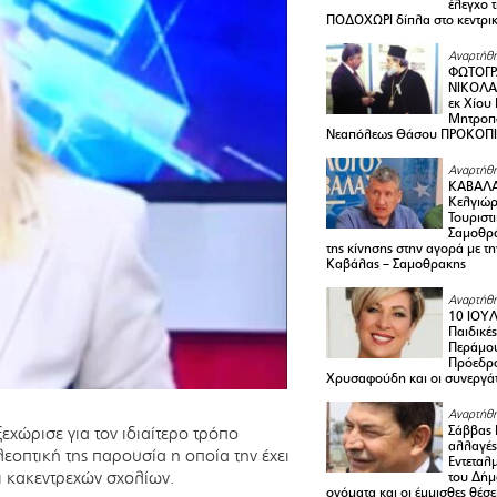
έλεγχο 
ΠΟΔΟΧΩΡΙ δίπλα στο κεντρικ
Αναρτήθη
ΦΩΤΟΓΡ
ΝΙΚΟΛΑ
εκ Χίου
Μητροπο
Νεαπόλεως Θάσου ΠΡΟΚΟΠ
Αναρτήθη
ΚΑΒΑΛΑ 
Κελγιώρ
Τουριστ
Σαμοθρά
της κίνησης στην αγορά με τ
Καβάλας – Σαμοθρακης
Αναρτήθη
10 ΙΟΥΛ
Παιδικέ
Περάμου
Πρόεδρ
Χρυσαφούδη και οι συνεργάτ
Αναρτήθη
Σάββας 
χώρισε για τον ιδιαίτερο τρόπο
αλλαγές
λεοπτική της παρουσία η οποία την έχει
Εντεταλ
ι κακεντρεχών σχολίων.
του Δήμ
ονόματα και οι έμμισθες θέσε