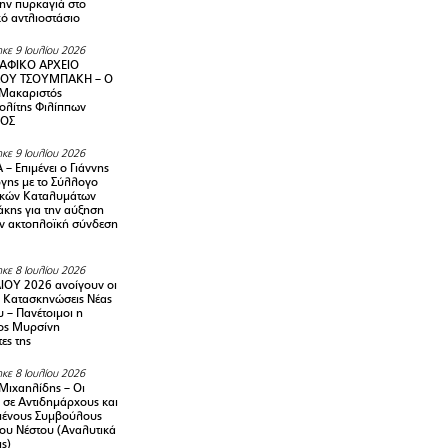
την πυρκαγιά στο
ό αντλιοστάσιο
κε 9 Ιουλίου 2026
ΑΦΙΚΟ ΑΡΧΕΙΟ
ΟΥ ΤΣΟΥΜΠΑΚΗ – Ο
 Μακαριστός
λίτης Φιλίππων
ΙΟΣ
κε 9 Ιουλίου 2026
– Επιμένει ο Γιάννης
γης με το Σύλλογο
ικών Καταλυμάτων
κης για την αύξηση
ην ακτοπλοϊκή σύνδεση
κε 8 Ιουλίου 2026
ΙΟΥ 2026 ανοίγουν οι
ς Κατασκηνώσεις Νέας
 – Πανέτοιμοι η
ος Μυρσίνη
ες της
κε 8 Ιουλίου 2026
Μιχαηλίδης – Οι
 σε Αντιδημάρχους και
μένους Συμβούλους
ου Νέστου (Αναλυτικά
ις)