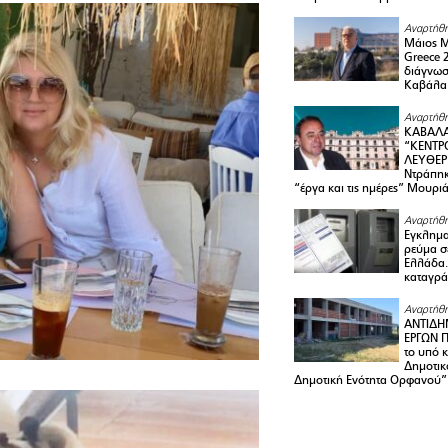
Αναρτήθη
Μάιος 
Greece 
διάγνωσ
Καβάλα
Αναρτήθη
ΚΑΒΑΛΑ
“ΚΕΝΤΡ
ΛΕΥΘΕΡ
Ντράπηκ
“έργα και τις ημέρες” Μουρι
Αναρτήθη
Εγκλημα
ρεύμα σ
Ελλάδα.
καταγρά
Αναρτήθη
ΑΝΤΙΔΗ
ΕΡΓΩΝ Π
το υπό 
Δημοτικ
Δημοτική Ενότητα Ορφανού”