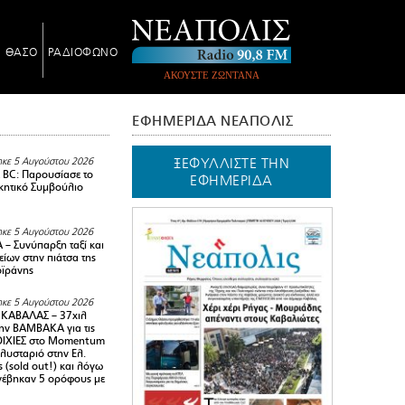
Ν ΘΑΣΟ
ΡΑΔΙΟΦΩΝΟ
ΑΚΟΥΣΤΕ ΖΩΝΤΑΝΑ
ΕΦΗΜΕΡΙΔΑ ΝΕΑΠΟΛΙΣ
ΞΕΦΥΛΛΙΣΤΕ ΤΗΝ
κε 5 Αυγούστου 2026
BC: Παρουσίασε το
ΕΦΗΜΕΡΙΔΑ
ικητικό Συμβούλιο
κε 5 Αυγούστου 2026
– Συνύπαρξη ταξί και
ίων στην πιάτσα της
ϊράνης
κε 5 Αυγούστου 2026
ΚΑΒΑΛΑΣ – 37χιλ
ην ΒΑΜΒΑΚΑ για τις
ΙΧΙΕΣ στο Momentum
πλυσταριό στην Ελ.
 (sold out!) και λόγω
ανέβηκαν 5 ορόφους με