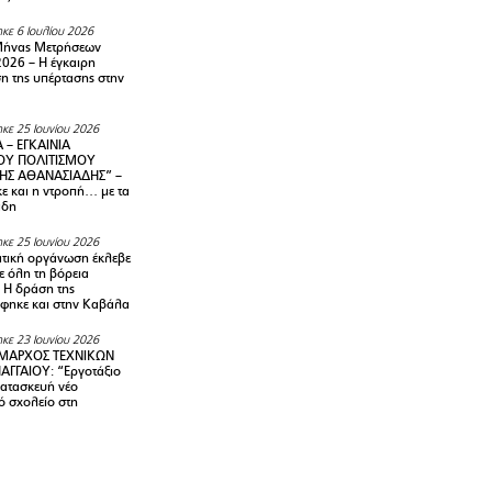
κε 6 Ιουλίου 2026
Μήνας Μετρήσεων
2026 – H έγκαιρη
η της υπέρτασης στην
κε 25 Ιουνίου 2026
 – ΕΓΚΑΙΝΙΑ
ΟΥ ΠΟΛΙΤΙΣΜΟΥ
ΗΣ ΑΘΑΝΑΣΙΑΔΗΣ” –
ε και η ντροπή… με τα
άδη
κε 25 Ιουνίου 2026
τική οργάνωση έκλεβε
ε όλη τη βόρεια
 Η δράση της
φηκε και στην Καβάλα
κε 23 Ιουνίου 2026
ΜΑΡΧΟΣ ΤΕΧΝΙΚΩΝ
ΑΓΓΑΙΟΥ: “Εργοτάξιο
κατασκευή νέο
ό σχολείο στη