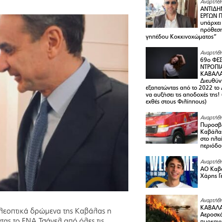
Αναρτήθη
ΑΝΤΙΔΗ
ΕΡΓΩΝ Π
υπάρχει
πρόθεση
γηπέδου Κοκκινοχώματος”
Αναρτήθη
69ο ΦΕΣ
ΝΤΡΟΠΙ
ΚΑΒΑΛΑ 
Διευθύ
εξαπατώντας από το 2022 το 
να αυξήσει τις αποδοχές της
εχθές στους Φιλίππους)
Αναρτήθη
Πυροσβε
Καβάλας
στο πλαί
περιόδο
Αναρτήθη
ΑΟ Καβά
Χάρης Γ
Αναρτήθη
ΚΑΒΑΛΑ
λεοπτικά δρώμενα της Καβάλας η
Αεροσκά
τας το ΕΝΑ Τσάνελ από όλες τις
πυρκαγι