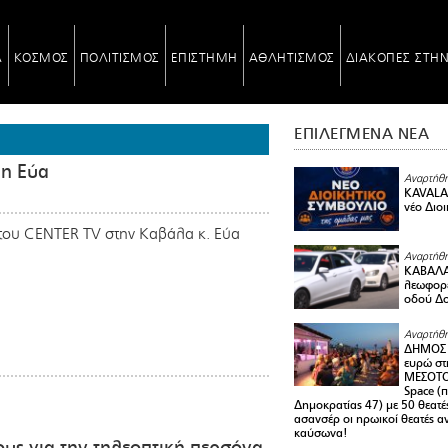
Α
ΚΟΣΜΟΣ
ΠΟΛΙΤΙΣΜΟΣ
ΕΠΙΣΤΗΜΗ
ΑΘΛΗΤΙΣΜΟΣ
ΔΙΑΚΟΠΕΣ ΣΤΗ
ΕΠΙΛΕΓΜΕΝΑ ΝΕΑ
 η Εύα
Αναρτήθη
KAVALA 
νέο Διο
ς του CENTER TV στην Καβάλα κ. Εύα
Αναρτήθη
ΚΑΒΑΛΑ 
λεωφορε
οδού Δο
Αναρτήθη
ΔΗΜΟΣ 
ευρώ στ
ΜΕΣΟΤΟ
Space (
Δημοκρατίας 47) με 50 θεατές
ασανσέρ οι ηρωικοί θεατές 
καύσωνα!
ς για την τηλεοπτική περσόνα