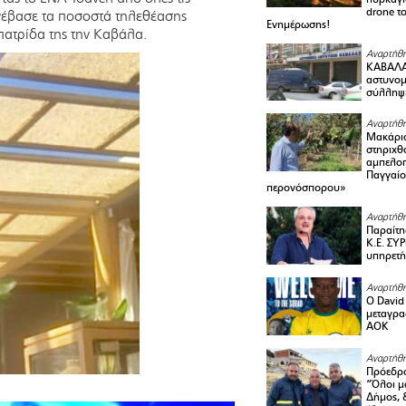
drone τ
 ανέβασε τα ποσοστά τηλεθέασης
Ενημέρωσης!
πατρίδα της την Καβάλα.
Αναρτήθη
ΚΑΒΑΛΑ 
αστυνομι
σύλληψ
Αναρτήθη
Μακάριο
στηριχθ
αμπελοπ
Παγγαίο
περονόσπορου»
Αναρτήθη
Παραίτη
Κ.Ε. ΣΥ
υπηρετή
Αναρτήθη
Ο David 
μεταγρα
ΑΟΚ
Αναρτήθη
Πρόεδρο
“Όλοι μ
Δήμος, 