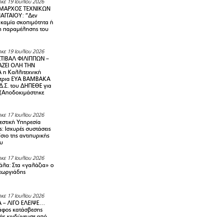
κε 19 Ιουλίου 2026
ΜΑΡΧΟΣ ΤΕΧΝΙΚΩΝ
ΑΓΓΑΙΟΥ: “Δεν
 καμία σκοπιμότητα ή
 παραμέλησης του
κε 19 Ιουλίου 2026
ΤΙΒΑΛ ΦΙΛΙΠΠΩΝ –
ΑΖΕΙ ΟΛΗ ΤΗΝ
η Καλλιτεχνική
ντρια ΕΥΑ ΒΑΜΒΑΚΑ
Δ.Σ. του ΔΗΠΕΘΕ για
! (Αποδοκιμάστηκε
κε 17 Ιουλίου 2026
στική Υπηρεσία
: Ισχυρές συστάσεις
σιο της αντιπυρικής
υ
κε 17 Ιουλίου 2026
λα: Στα «γαλάζια» ο
εωργιάδης
κε 17 Ιουλίου 2026
 – ΛΙΓΟ ΕΛΕΙΨΕ…
φος κατάσβεσης
άς κινδύνευσε από