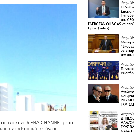
Αναρτήθη
Ο Διεθν
Σεισμολ
Παπαδόπ
του CEO
ENERGEAN OIL&GAS να αποθ
Πρίνο (video)
Αναρτήθη
Μακάριο
“Εκσυγχ
να απαρν
την ταυ
Αναρτήθη
Το Φεστ
«εισιτήρ
Αναρτήθη
Αντώνης
Κούφαλ
ΡΟΥΜΕΛ
ΓΚΑΤΣ
Αναρτήθη
ΔΗΠΕΘΕ
λεοπτικό κανάλι ΕΝΑ CHANNEL με το
ΑΛΑΖΟΝ
ΕΥΑΣ ΒΑ
αι την τηλεοπτική της άνεση.
ΚΑΤΑΓΓΕ