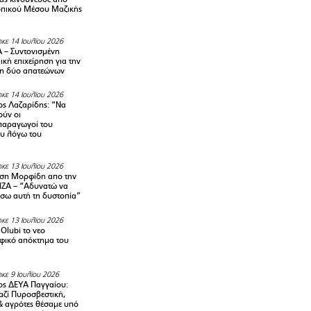
οπικού Μέσου Μαζικής
κε 14 Ιουλίου 2026
– Συντονισμένη
κή επιχείρηση για την
η δύο απατεώνων
κε 14 Ιουλίου 2026
ς Λαζαρίδης: “Να
ούν οι
αραγωγοί του
υ λόγω του
κε 13 Ιουλίου 2026
ση Μορφίδη απο την
ΡΙΖΑ – “Αδυνατώ να
σω αυτή τη δυστοπία”
κε 13 Ιουλίου 2026
Olubi το νεο
φικό απόκτημα του
κε 9 Ιουλίου 2026
ς ΔΕΥΑ Παγγαίου:
αζί Πυροσβεστική,
& αγρότες θέσαμε υπό