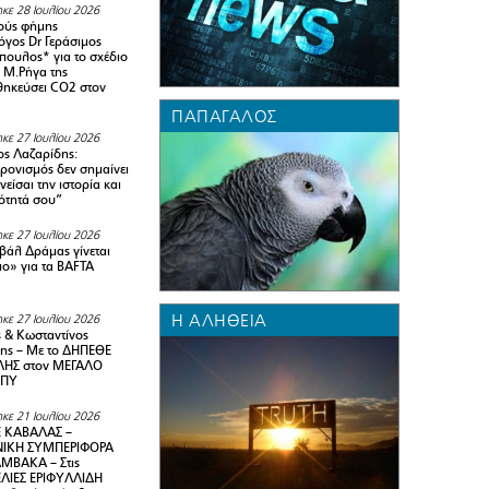
κε 28 Ιουλίου 2026
ούς φήμης
όγος Dr Γεράσιμος
ουλος* για το σχέδιο
 M.Ρήγα της
ηκεύσει CO2 στον
ΠΑΠΑΓΆΛΟΣ
κε 27 Ιουλίου 2026
ς Λαζαρίδης:
ρονισμός δεν σημαίνει
είσαι την ιστορία και
τότητά σου”
κε 27 Ιουλίου 2026
ιβάλ Δράμας γίνεται
ιο» για τα BAFTA
Η ΑΛΉΘΕΙΑ
κε 27 Ιουλίου 2026
 & Κωσταντίνος
ης – Με το ΔΗΠΕΘΕ
ΗΣ στον ΜΕΓΑΛΟ
ΜΠΥ
κε 21 Ιουλίου 2026
 ΚΑΒΑΛΑΣ –
ΙΚΗ ΣΥΜΠΕΡΙΦΟΡΑ
ΜΒΑΚΑ – Στις
ΛΙΕΣ ΕΡΙΦΥΛΛΙΔΗ