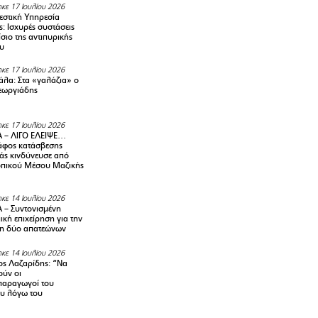
κε 17 Ιουλίου 2026
στική Υπηρεσία
: Ισχυρές συστάσεις
σιο της αντιπυρικής
υ
κε 17 Ιουλίου 2026
λα: Στα «γαλάζια» ο
εωργιάδης
κε 17 Ιουλίου 2026
 – ΛΙΓΟ ΕΛΕΙΨΕ…
φος κατάσβεσης
άς κινδύνευσε από
οπικού Μέσου Μαζικής
κε 14 Ιουλίου 2026
– Συντονισμένη
κή επιχείρηση για την
η δύο απατεώνων
κε 14 Ιουλίου 2026
ς Λαζαρίδης: “Να
ούν οι
αραγωγοί του
υ λόγω του