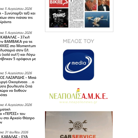
κε 5 Αυγούστου 2026
– Συνύπαρξη ταξί και
ίων στην πιάτσα της
ϊράνης
κε 5 Αυγούστου 2026
ΚΑΒΑΛΑΣ – 37χιλ
ην ΒΑΜΒΑΚΑ για τις
ΙΧΙΕΣ στο Momentum
πλυσταριό στην Ελ.
 (sold out!) και λόγω
ανέβηκαν 5 ορόφους με
κε 5 Αυγούστου 2026
ΟΣ ΛΑΖΑΡΙΔΗΣ – Μετά
υργό Οικογένειας …ο
της βουλευτής ζητά
 τώρα να δοθούν
ρότες
κε 4 Αυγούστου 2026
ματική
α «ΠΕΡΣΕΣ» του
υ στο Αρχαίο Θέατρο
ων
κε 31 Ιουλίου 2026
 ΚΑΒΑΛΑΣ – ΕΥΑ