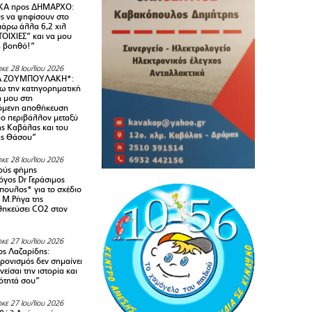
Α προς ΔΗΜΑΡΧΟ:
υς να ψηφίσουν στο
 πάρω άλλα 6,2 χιλ
ΟΙΧΙΕΣ” και να μου
ή βοηθό!”
κε 28 Ιουλίου 2026
Α ΖΟΥΜΠΟΥΛΑΚΗ*:
 την κατηγορηματική
ή μου στη
όμενη αποθήκευση
ιο περιβάλλον μεταξύ
της Καβάλας και του
ης Θάσου”
κε 28 Ιουλίου 2026
ούς φήμης
όγος Dr Γεράσιμος
ουλος* για το σχέδιο
 M.Ρήγα της
ηκεύσει CO2 στον
κε 27 Ιουλίου 2026
ς Λαζαρίδης:
ρονισμός δεν σημαίνει
είσαι την ιστορία και
τότητά σου”
κε 27 Ιουλίου 2026