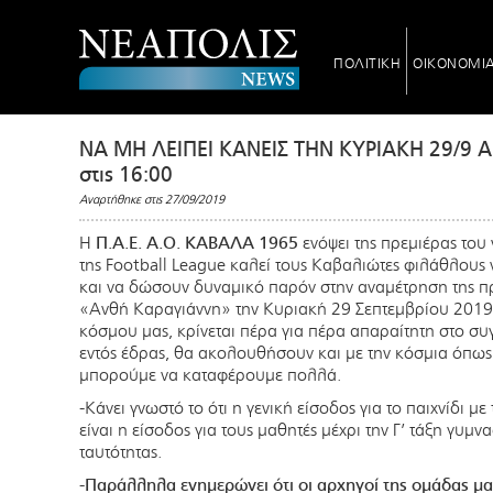
ΠΟΛΙΤΙΚΗ
ΟΙΚΟΝΟΜΙ
ΝΑ ΜΗ ΛΕΙΠΕΙ ΚΑΝΕΙΣ ΤΗΝ ΚΥΡΙΑΚΗ 29/9
στις 16:00
Αναρτήθηκε στις 27/09/2019
Η
Π.Α.Ε. Α.Ο. ΚΑΒΑΛΑ 1965
ενόψει της πρεμιέρας το
της
Football
League
καλεί τους Καβαλιώτες φιλάθλους
και να δώσουν δυναμικό παρόν στην αναμέτρηση της πρε
«Ανθή Καραγιάννη» την Κυριακή 29 Σεπτεμβρίου 2019,
κόσμου μας, κρίνεται πέρα για πέρα απαραίτητη στο συ
εντός έδρας, θα ακολουθήσουν και με την κόσμια όπω
μπορούμε να καταφέρουμε πολλά.
-Κάνει γνωστό το ότι η γενική είσοδος για το παιχνίδι μ
είναι η είσοδος για τους μαθητές μέχρι την Γ’ τάξη γυμν
ταυτότητας.
-Παράλληλα ενημερώνει ότι οι αρχηγοί της ομάδας μα