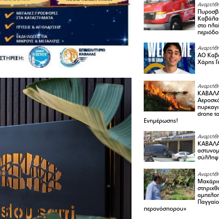
Αναρτήθη
Πυροσβε
Καβάλας
στο πλαί
περιόδο
Αναρτήθη
ΑΟ Καβά
Χάρης Γ
Αναρτήθη
ΚΑΒΑΛΑ
Αεροσκά
πυρκαγι
drone τ
Ενημέρωσης!
Αναρτήθη
ΚΑΒΑΛΑ 
αστυνομι
σύλληψ
Αναρτήθη
Μακάριο
στηριχθ
αμπελοπ
Παγγαίο
περονόσπορου»