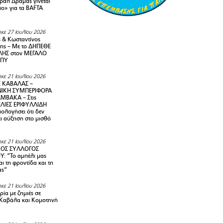
ιβάλ Δράμας γίνεται
ιο» για τα BAFTA
κε 27 Ιουλίου 2026
 & Κωσταντίνος
ης – Με το ΔΗΠΕΘΕ
ΗΣ στον ΜΕΓΑΛΟ
ΜΠΥ
κε 21 Ιουλίου 2026
 ΚΑΒΑΛΑΣ –
ΙΚΗ ΣΥΜΠΕΡΙΦΟΡΑ
ΜΒΑΚΑ – Στις
ΛΙΕΣ ΕΡΙΦΥΛΛΙΔΗ
ολογήσει ότι δεν
ει αύξηση στο μισθό
κε 21 Ιουλίου 2026
ΚΟΣ ΣΥΛΛΟΓΟΣ
Y: “Το αμπέλι μας
αι τη φροντίδα και τη
ας”
κε 21 Ιουλίου 2026
ία με ζημιές σε
Καβάλα και Κομοτηνή