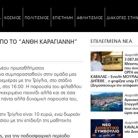
Α
ΚΟΣΜΟΣ
ΠΟΛΙΤΙΣΜΟΣ
ΕΠΙΣΤΗΜΗ
ΑΘΛΗΤΙΣΜΟΣ
ΔΙΑΚΟΠΕΣ ΣΤΗ
 ΑΠΟ ΤΟ “ΑΝΘΗ ΚΑΡΑΓΙΑΝΝΗ”
ΕΠΙΛΕΓΜΕΝΑ ΝΕΑ
Αναρτήθη
3.087,6
Μεταπτ
υ νέου πρωταθλήματος
που συνε
ΟΡΓΗ στ
 να συμπαρασταθούν στην ομάδα μας
ΚΑΒΑΛΑΣ – Εντολή ΜΟΥΡΙΑΔ
μιέρας με την Τρίγλια, στο στάδιο
ΔΗΠΕΘΕ…η ψηφίζετε υπέρ ΕΥΑ
(Δημοσιεύουμε την απόφαση
 στις 16:00. Η παρουσία του φίλαθλου
γκεκριμένο παιχνίδι αλλά και σε όσα
Αναρτήθη
ς πάντα αλλά δυναμική παρουσία του,
Αγανακτ
Επαγγελ
τους συν
ώρες αι
ε την Τρίγλια είναι 10 ευρώ, ενώ δωρεάν
ασίου με την επίδειξη της μαθητικής
Αναρτήθη
KAVALA 
νέο Διο
ς, για την ποδοσφαιρική περίοδο