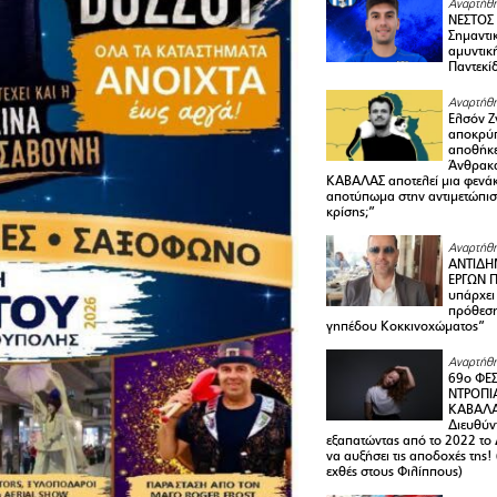
Αναρτήθη
ΝΕΣΤΟΣ
Σημαντι
αμυντικ
Παντεκί
Αναρτήθη
Ελσόν Ζγ
αποκρύπ
αποθήκε
Άνθρακα
ΚΑΒΑΛΑΣ αποτελεί μια φενά
αποτύπωμα στην αντιμετώπιση
κρίσης;”
Αναρτήθη
ΑΝΤΙΔΗ
ΕΡΓΩΝ Π
υπάρχει
πρόθεση
γηπέδου Κοκκινοχώματος”
Αναρτήθη
69ο ΦΕΣ
ΝΤΡΟΠΙ
ΚΑΒΑΛΑ 
Διευθύ
εξαπατώντας από το 2022 το 
να αυξήσει τις αποδοχές της
εχθές στους Φιλίππους)