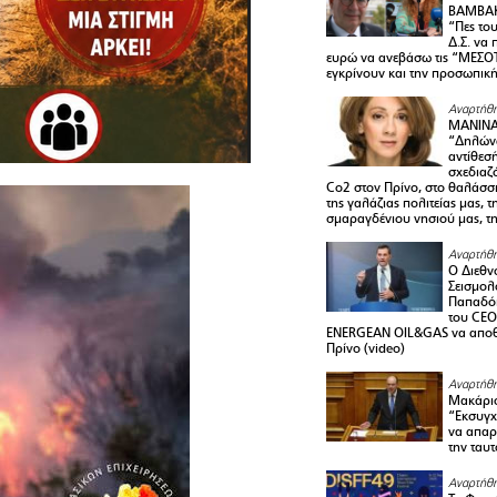
ΒΑΜΒΑΚ
“Πες το
Δ.Σ. να
ευρώ να ανεβάσω τις “ΜΕΣΟΤ
εγκρίνουν και την προσωπικ
Αναρτήθη
ΜΑΝΙΝ
“Δηλώνω
αντίθεσ
σχεδιαζ
Co2 στον Πρίνο, στο θαλάσσ
της γαλάζιας πολιτείας μας, 
σμαραγδένιου νησιού μας, τ
Αναρτήθη
Ο Διεθν
Σεισμολ
Παπαδόπ
του CEO
ENERGEAN OIL&GAS να αποθ
Πρίνο (video)
Αναρτήθη
Μακάριο
“Εκσυγχ
να απαρν
την ταυ
Αναρτήθη