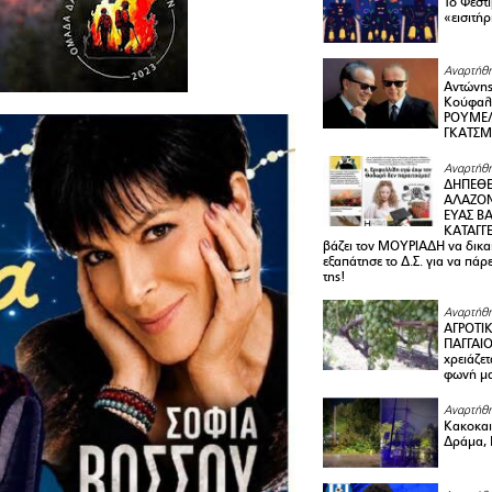
Το Φεστ
«εισιτήρ
Αναρτήθη
Αντώνης
Κούφαλ
ΡΟΥΜΕΛ
ΓΚΑΤΣ
Αναρτήθη
ΔΗΠΕΘΕ
ΑΛΑΖΟΝ
ΕΥΑΣ ΒΑ
ΚΑΤΑΓΓΕ
βάζει τον ΜΟΥΡΙΑΔΗ να δικαι
εξαπάτησε το Δ.Σ. για να πάρ
της!
Αναρτήθη
ΑΓΡΟΤΙ
ΠΑΓΓΑΙΟ
χρειάζετ
φωνή μ
Αναρτήθη
Κακοκαιρ
Δράμα, 