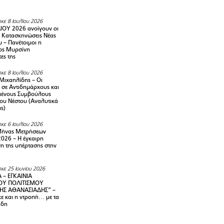
κε 8 Ιουλίου 2026
ΙΟΥ 2026 ανοίγουν οι
ς Κατασκηνώσεις Νέας
 – Πανέτοιμοι η
ος Μυρσίνη
ες της
κε 8 Ιουλίου 2026
Μιχαηλίδης – Οι
 σε Αντιδημάρχους και
μένους Συμβούλους
ου Νέστου (Αναλυτικά
ις)
κε 6 Ιουλίου 2026
Μήνας Μετρήσεων
2026 – H έγκαιρη
η της υπέρτασης στην
κε 25 Ιουνίου 2026
 – ΕΓΚΑΙΝΙΑ
ΟΥ ΠΟΛΙΤΙΣΜΟΥ
ΗΣ ΑΘΑΝΑΣΙΑΔΗΣ” –
ε και η ντροπή… με τα
άδη