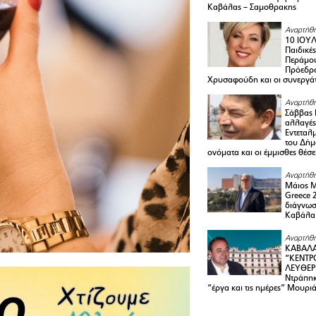
Καβάλας – Σαμοθρακης
Αναρτήθη
10 ΙΟΥΛ
Παιδικέ
Περάμου
Πρόεδρ
Χρυσαφούδη και οι συνεργάτ
Αναρτήθη
Σάββας 
αλλαγές
Εντεταλ
του Δήμ
ονόματα και οι έμμισθες θέσε
Αναρτήθη
Μάιος 
Greece 
διάγνωσ
Καβάλα
Αναρτήθη
ΚΑΒΑΛΑ
“ΚΕΝΤΡ
ΛΕΥΘΕΡ
Ντράπηκ
“έργα και τις ημέρες” Μουρι