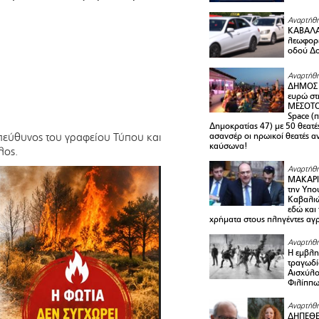
Αναρτήθη
ΚΑΒΑΛΑ 
λεωφορε
οδού Δο
Αναρτήθη
ΔΗΜΟΣ 
ευρώ στ
ΜΕΣΟΤΟ
Space (
Δημοκρατίας 47) με 50 θεατές
πεύθυνος του γραφείου Τύπου και
ασανσέρ οι ηρωικοί θεατές 
καύσωνα!
λος.
Αναρτήθη
ΜΑΚΑΡΙ
την Υπο
Καβαλιώ
εδώ και
χρήματα στους πληγέντες αγ
Αναρτήθη
Η εμβλη
τραγωδί
Αισχύλο
Φιλίππ
Αναρτήθη
ΔΗΠΕΘΕ