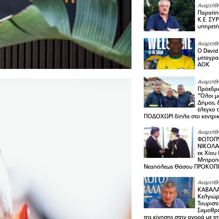
Αναρτήθη
Παραίτη
Κ.Ε. ΣΥ
υπηρετή
Αναρτήθη
Ο David 
μεταγρα
ΑΟΚ
Αναρτήθη
Πρόεδρο
“Όλοι μ
Δήμος, 
έλεγχο 
ΠΟΔΟΧΩΡΙ δίπλα στο κεντρικ
Αναρτήθη
ΦΩΤΟΓΡ
ΝΙΚΟΛΑ
εκ Χίου
Μητροπο
Νεαπόλεως Θάσου ΠΡΟΚΟΠ
Αναρτήθη
ΚΑΒΑΛΑ 
Κελγιώρ
Τουριστ
Σαμοθρά
της κίνησης στην αγορά με τ