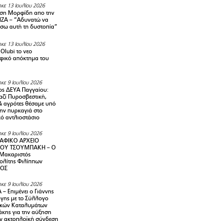
κε 13 Ιουλίου 2026
ση Μορφίδη απο την
ΡΙΖΑ – “Αδυνατώ να
σω αυτή τη δυστοπία”
κε 13 Ιουλίου 2026
Olubi το νεο
φικό απόκτημα του
κε 9 Ιουλίου 2026
ς ΔΕΥΑ Παγγαίου:
αζί Πυροσβεστική,
& αγρότες θέσαμε υπό
την πυρκαγιά στο
ό αντλιοστάσιο
κε 9 Ιουλίου 2026
ΑΦΙΚΟ ΑΡΧΕΙΟ
ΟΥ ΤΣΟΥΜΠΑΚΗ – Ο
 Μακαριστός
λίτης Φιλίππων
ΙΟΣ
κε 9 Ιουλίου 2026
– Επιμένει ο Γιάννης
γης με το Σύλλογο
ικών Καταλυμάτων
κης για την αύξηση
ην ακτοπλοϊκή σύνδεση