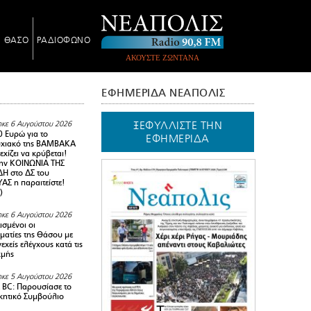
Ν ΘΑΣΟ
ΡΑΔΙΟΦΩΝΟ
ΑΚΟΥΣΤΕ ΖΩΝΤΑΝΑ
ΕΦΗΜΕΡΙΔΑ ΝΕΑΠΟΛΙΣ
ΞΕΦΥΛΛΙΣΤΕ ΤΗΝ
κε 6 Αυγούστου 2026
0 Ευρώ για το
ΕΦΗΜΕΡΙΔΑ
υχιακό της ΒΑΜΒΑΚΑ
χίζει να κρύβεται!
ην ΚΟΙΝΩΝΙΑ ΤΗΣ
Η στο ΔΣ του
Σ η παραιτείστε!
)
κε 6 Αυγούστου 2026
ισμένοι οι
ματίες της Θάσου με
εχείς ελέγχους κατά τις
χμής
κε 5 Αυγούστου 2026
BC: Παρουσίασε το
ικητικό Συμβούλιο