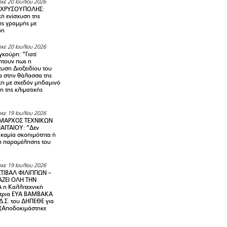
κε 20 Ιουλίου 2026
 ΧΡΥΣΟΥΠΟΛΗΣ:
κή ενίσχυση της
ής γραμμής με
δη
κε 20 Ιουλίου 2026
κούρη: “Γιατί
τουν πως η
υση Διοξειδίου του
 στην θάλασσα της
κη με σχεδόν μηδαμινό
 της κλιματικής
κε 19 Ιουλίου 2026
ΜΑΡΧΟΣ ΤΕΧΝΙΚΩΝ
ΑΓΓΑΙΟΥ: “Δεν
 καμία σκοπιμότητα ή
 παραμέλησης του
κε 19 Ιουλίου 2026
ΤΙΒΑΛ ΦΙΛΙΠΠΩΝ –
ΑΖΕΙ ΟΛΗ ΤΗΝ
η Καλλιτεχνική
ντρια ΕΥΑ ΒΑΜΒΑΚΑ
Δ.Σ. του ΔΗΠΕΘΕ για
! (Αποδοκιμάστηκε