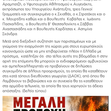
Αραμπατζή, ο Υφυπουργός Αθλητισμού κ.Αυγενάκης,
εκπρόσωπος του Υπουργείου Ανάπτυξης, τρεις Γενικοί
Γραμματείς και συγκεκριμένα ο κ.Σκιαθάς, ο κ.Στρατάκος και ο
κ. Μουρτίδης καθώς και ο Βουλευτής Καβάλας κ. Ιωάννης
Πασχαλίδης, ο Βουλευτής Β’ Θεσσαλονίκης κ.Σάββας
Αναστασιάδης και η Βουλευτής Καρδίτσας κ. Ασημίνα
Σκόνδρα.
Μετά από διεξοδική συζήτηση των παρισταμένων και με
γνώμονα την εναρμόνιση της χώρας μας στους ευρωπαϊκούς
κανονισμούς ώστε να μην επιβαρύνεται πλέον η Ελλάδα με
πρόστιμα, κατέληξαν ότι στο τέλος αυτής της βδομάδας ή στην
αρχή της επόμενης θα μπορούν οι ενδιαφερόμενοι αμβυκούχοι
και αμπελοκαλλιεργητές να προβαίνουν σε δηλώσεις
συγκομιδής σε άλλους προορισμούς, τις οποίες θα καταθέτουν
στις κατά τόπους διευθύνσεις γεωργίας (ΔΑΟΚ), από όπου θα
λαμβάνουν τις βεβαιώσεις και εν συνεχεία θα τις καταθέτουν
στα αρμόδια τελωνεία, τα οποία θα τους χορηγούν τις άδειες
απόσταξης. (δελτίο τύπου)