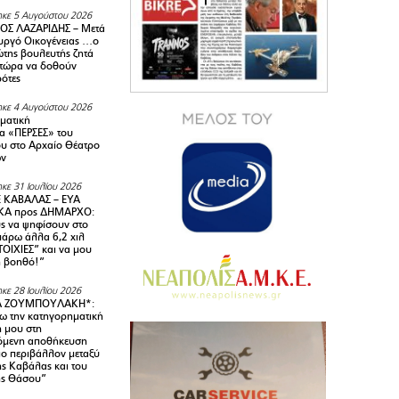
κε 5 Αυγούστου 2026
ΟΣ ΛΑΖΑΡΙΔΗΣ – Μετά
υργό Οικογένειας …ο
της βουλευτής ζητά
 τώρα να δοθούν
ρότες
κε 4 Αυγούστου 2026
ματική
α «ΠΕΡΣΕΣ» του
υ στο Αρχαίο Θέατρο
ων
κε 31 Ιουλίου 2026
 ΚΑΒΑΛΑΣ – ΕΥΑ
Α προς ΔΗΜΑΡΧΟ:
υς να ψηφίσουν στο
 πάρω άλλα 6,2 χιλ
ΟΙΧΙΕΣ” και να μου
ή βοηθό!”
κε 28 Ιουλίου 2026
Α ΖΟΥΜΠΟΥΛΑΚΗ*:
 την κατηγορηματική
ή μου στη
όμενη αποθήκευση
ιο περιβάλλον μεταξύ
της Καβάλας και του
ης Θάσου”