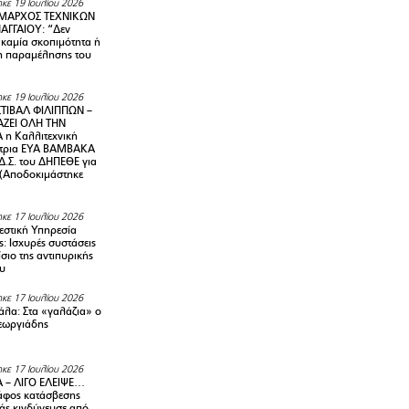
κε 19 Ιουλίου 2026
ΜΑΡΧΟΣ ΤΕΧΝΙΚΩΝ
ΑΓΓΑΙΟΥ: “Δεν
 καμία σκοπιμότητα ή
 παραμέλησης του
κε 19 Ιουλίου 2026
ΤΙΒΑΛ ΦΙΛΙΠΠΩΝ –
ΑΖΕΙ ΟΛΗ ΤΗΝ
η Καλλιτεχνική
ντρια ΕΥΑ ΒΑΜΒΑΚΑ
Δ.Σ. του ΔΗΠΕΘΕ για
! (Αποδοκιμάστηκε
κε 17 Ιουλίου 2026
στική Υπηρεσία
: Ισχυρές συστάσεις
σιο της αντιπυρικής
υ
κε 17 Ιουλίου 2026
λα: Στα «γαλάζια» ο
εωργιάδης
κε 17 Ιουλίου 2026
 – ΛΙΓΟ ΕΛΕΙΨΕ…
φος κατάσβεσης
άς κινδύνευσε από