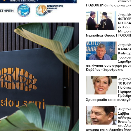
έλεγχο 
ΠΟΔΟΧΩΡΙ δίπλα στο κεντρικ
Αναρτήθη
ΦΩΤΟΓΡ
ΝΙΚΟΛΑ
εκ Χίου
Μητροπο
Νεαπόλεως Θάσου ΠΡΟΚΟΠ
Αναρτήθη
ΚΑΒΑΛΑ 
Κελγιώρ
Τουριστ
Σαμοθρά
της κίνησης στην αγορά με τ
Καβάλας – Σαμοθρακης
Αναρτήθη
10 ΙΟΥΛ
Παιδικέ
Περάμου
Πρόεδρ
Χρυσαφούδη και οι συνεργάτ
Αναρτήθη
Σάββας 
αλλαγές
Εντεταλ
του Δήμ
ονόματα και οι έμμισθες θέσε