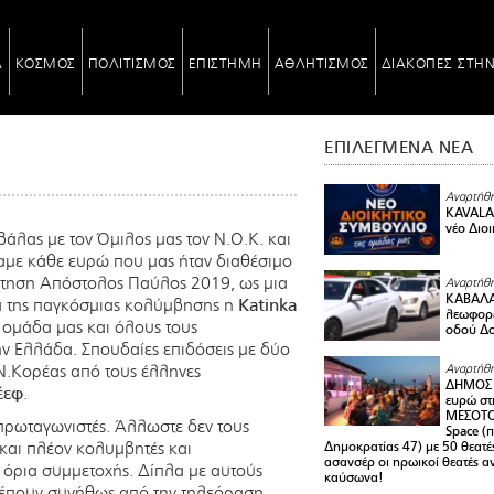
Α
ΚΟΣΜΟΣ
ΠΟΛΙΤΙΣΜΟΣ
ΕΠΙΣΤΗΜΗ
ΑΘΛΗΤΙΣΜΟΣ
ΔΙΑΚΟΠΕΣ ΣΤΗ
ΕΠΙΛΕΓΜΕΝΑ ΝΕΑ
Αναρτήθη
KAVALA 
νέο Διο
λας με τον Όμιλος μας τον Ν.Ο.Κ. και
αμε κάθε ευρώ που μας ήταν διαθέσιμο
ντηση Απόστολος Παύλος 2019, ως μια
Αναρτήθη
ΚΑΒΑΛΑ 
 της παγκόσμιας κολύμβησης η
Katinka
λεωφορε
ή ομάδα μας και όλους τους
οδού Δο
 Ελλάδα. Σπουδαίες επιδόσεις με δύο
.Κορέας από τους έλληνες
Αναρτήθη
ΔΗΜΟΣ 
έεφ
.
ευρώ στ
ΜΕΣΟΤΟ
πρωταγωνιστές. Άλλωστε δεν τους
Space (
 και πλέον κολυμβητές και
Δημοκρατίας 47) με 50 θεατές
ασανσέρ οι ηρωικοί θεατές 
 όρια συμμετοχής. Δίπλα με αυτούς
καύσωνα!
λέπουν συνήθως από την τηλεόραση.