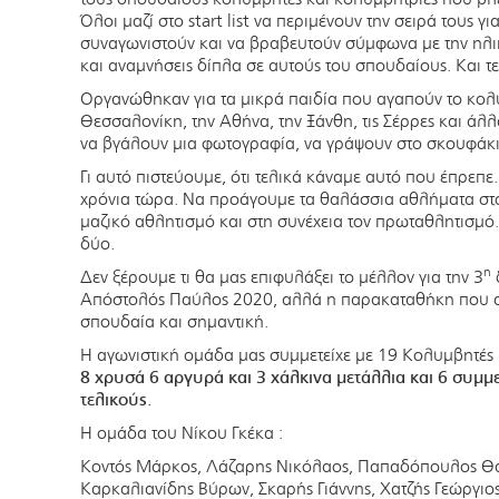
Όλοι μαζί στο start list να περιμένουν την σειρά τους γι
συναγωνιστούν και να βραβευτούν σύμφωνα με την ηλικ
και αναμνήσεις δίπλα σε αυτούς του σπουδαίους. Και τε
Οργανώθηκαν για τα μικρά παιδία που αγαπούν το κολύ
Θεσσαλονίκη, την Αθήνα, την Ξάνθη, τις Σέρρες και άλ
να βγάλουν μια φωτογραφία, να γράψουν στο σκουφάκι τ
Γι αυτό πιστεύουμε, ότι τελικά κάναμε αυτό που έπρεπ
χρόνια τώρα. Να προάγουμε τα θαλάσσια αθλήματα στου
μαζικό αθλητισμό και στη συνέχεια τον πρωταθλητισμό.
δύο.
η
Δεν ξέρουμε τι θα μας επιφυλάξει το μέλλον για την 3
Απόστολός Παύλος 2020, αλλά η παρακαταθήκη που αφ
σπουδαία και σημαντική.
Η αγωνιστική ομάδα μας συμμετείχε με 19 Κολυμβητές 
8 χρυσά 6 αργυρά και 3 χάλκινα μετάλλια και 6 συμμ
τελικούς.
Η ομάδα του Νίκου Γκέκα :
Κοντός Μάρκος, Λάζαρης Νικόλαος, Παπαδόπουλος Θ
Καρκαλιανίδης Βύρων, Σκαρής Γιάννης, Χατζής Γεώργι