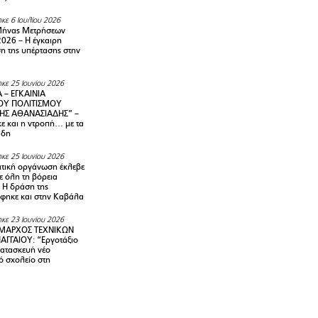
κε 6 Ιουλίου 2026
Μήνας Μετρήσεων
2026 – H έγκαιρη
η της υπέρτασης στην
κε 25 Ιουνίου 2026
 – ΕΓΚΑΙΝΙΑ
ΟΥ ΠΟΛΙΤΙΣΜΟΥ
ΗΣ ΑΘΑΝΑΣΙΑΔΗΣ” –
ε και η ντροπή… με τα
άδη
κε 25 Ιουνίου 2026
τική οργάνωση έκλεβε
ε όλη τη βόρεια
 Η δράση της
φηκε και στην Καβάλα
κε 23 Ιουνίου 2026
ΜΑΡΧΟΣ ΤΕΧΝΙΚΩΝ
ΑΓΓΑΙΟΥ: “Εργοτάξιο
κατασκευή νέο
ό σχολείο στη