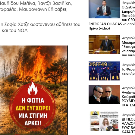
υλίδου Μελίνα, Γιαντζή Βασιλίκη,
Αναρτήθη
Ο Διεθν
Ραφαέλα, Μαυρογιάννη Ελισάβετ,
Σεισμολ
Παπαδόπ
του CEO
 η Σοφία Χατζηκωσταντίνου αθλητές του
ENERGEAN OIL&GAS να αποθ
Πρίνο (video)
 και του ΝΟΑ
Αναρτήθη
Μακάριο
“Εκσυγχ
να απαρν
την ταυ
Αναρτήθη
Το Φεστ
«εισιτήρ
Αναρτήθη
Αντώνης
Κούφαλ
ΡΟΥΜΕΛ
ΓΚΑΤΣ
Αναρτήθη
ΔΗΠΕΘΕ
ΑΛΑΖΟΝ
ΕΥΑΣ ΒΑ
ΚΑΤΑΓΓΕ