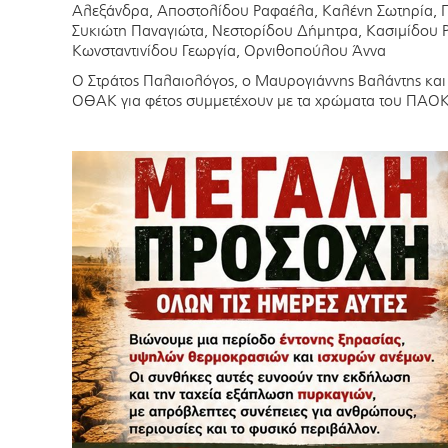
Αλεξάνδρα, Αποστολίδου Ραφαέλα, Καλένη Σωτηρία, Πα
Συκιώτη Παναγιώτα, Νεστορίδου Δήμητρα, Κασιμίδου 
Κωνσταντινίδου Γεωργία, Ορνιθοπούλου Άννα
Ο Στράτος Παλαιολόγος, ο Μαυρογιάννης Βαλάντης και
ΟΘΑΚ για φέτος συμμετέχουν με τα χρώματα του ΠΑΟΚ