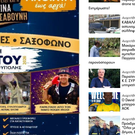
drone τ
Ενημέρωσης!
Αναρτήθη
ΚΑΒΑΛΑ 
αστυνομι
σύλληψ
Αναρτήθη
Μακάριο
στηριχθ
αμπελοπ
Παγγαίο
περονόσπορου»
Αναρτήθη
Παραίτη
Κ.Ε. ΣΥ
υπηρετή
Αναρτήθη
Ο David 
μεταγρα
ΑΟΚ
Αναρτήθη
Πρόεδρο
“Όλοι μ
Δήμος, 