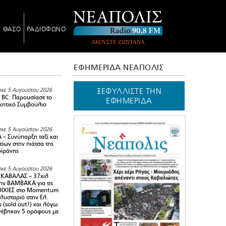
Ν ΘΑΣΟ
ΡΑΔΙΟΦΩΝΟ
ΑΚΟΥΣΤΕ ΖΩΝΤΑΝΑ
ΕΦΗΜΕΡΙΔΑ ΝΕΑΠΟΛΙΣ
ΞΕΦΥΛΛΙΣΤΕ ΤΗΝ
κε 5 Αυγούστου 2026
BC: Παρουσίασε το
ΕΦΗΜΕΡΙΔΑ
ικητικό Συμβούλιο
κε 5 Αυγούστου 2026
– Συνύπαρξη ταξί και
ίων στην πιάτσα της
ϊράνης
κε 5 Αυγούστου 2026
ΚΑΒΑΛΑΣ – 37χιλ
ην ΒΑΜΒΑΚΑ για τις
ΙΧΙΕΣ στο Momentum
πλυσταριό στην Ελ.
 (sold out!) και λόγω
ανέβηκαν 5 ορόφους με