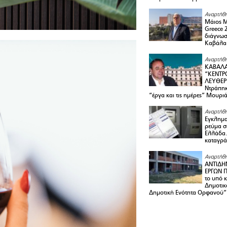
Αναρτήθη
Μάιος 
Greece 
διάγνωσ
Καβάλα
Αναρτήθη
ΚΑΒΑΛΑ
“ΚΕΝΤΡ
ΛΕΥΘΕΡ
Ντράπηκ
“έργα και τις ημέρες” Μουρι
Αναρτήθη
Εγκλημα
ρεύμα σ
Ελλάδα.
καταγρά
Αναρτήθη
ΑΝΤΙΔΗ
ΕΡΓΩΝ Π
το υπό 
Δημοτικ
Δημοτική Ενότητα Ορφανού”