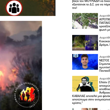
βάζει τον ΜΟΥΡΙΑΔΗ να δικαι
εξαπάτησε το Δ.Σ. για να πάρ
της!
Αναρτήθη
ΑΓΡΟΤΙ
ΠΑΓΓΑΙΟ
χρειάζετ
φωνή μ
Αναρτήθη
Κακοκαιρ
Δράμα, 
Αναρτήθη
ΝΕΣΤΟΣ
Σημαντι
αμυντικ
Παντεκί
Αναρτήθη
Ελσόν Ζγ
αποκρύπ
αποθήκε
Άνθρακα
ΚΑΒΑΛΑΣ αποτελεί μια φενά
αποτύπωμα στην αντιμετώπιση
κρίσης;”