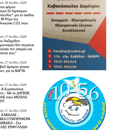
κε 28 Ιουλίου 2026
ούς φήμης
όγος Dr Γεράσιμος
ουλος* για το σχέδιο
 M.Ρήγα της
ηκεύσει CO2 στον
κε 27 Ιουλίου 2026
ς Λαζαρίδης:
ρονισμός δεν σημαίνει
είσαι την ιστορία και
τότητά σου”
κε 27 Ιουλίου 2026
ιβάλ Δράμας γίνεται
ιο» για τα BAFTA
κε 27 Ιουλίου 2026
 & Κωσταντίνος
ης – Με το ΔΗΠΕΘΕ
ΗΣ στον ΜΕΓΑΛΟ
ΜΠΥ
κε 21 Ιουλίου 2026
 ΚΑΒΑΛΑΣ –
ΙΚΗ ΣΥΜΠΕΡΙΦΟΡΑ
ΜΒΑΚΑ – Στις
ΛΙΕΣ ΕΡΙΦΥΛΛΙΔΗ