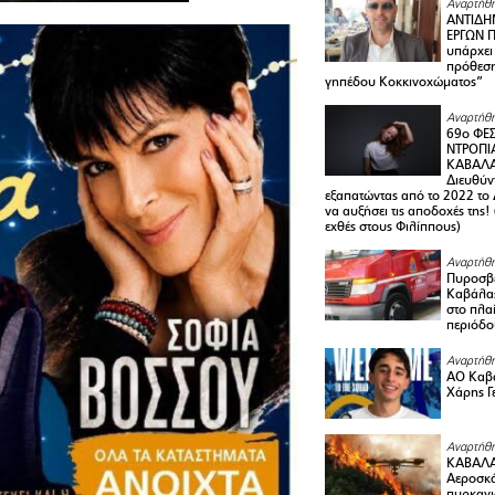
Αναρτήθη
ΑΝΤΙΔΗ
ΕΡΓΩΝ Π
υπάρχει
πρόθεση
γηπέδου Κοκκινοχώματος”
Αναρτήθη
69ο ΦΕΣ
ΝΤΡΟΠΙ
ΚΑΒΑΛΑ 
Διευθύ
εξαπατώντας από το 2022 το 
να αυξήσει τις αποδοχές της
εχθές στους Φιλίππους)
Αναρτήθη
Πυροσβε
Καβάλας
στο πλαί
περιόδο
Αναρτήθη
ΑΟ Καβά
Χάρης Γ
Αναρτήθη
ΚΑΒΑΛΑ
Αεροσκά
πυρκαγι