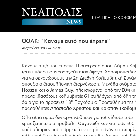
ΠΟΛΙΤΙΚΗ
ΟΙΚΟΝΟΜΙ
ΟΘΑΚ: “Κάναμε αυτό που έπρεπε”
Αναρτήθηκε στις 12/02/2019
Kάναμε αυτό που έπρεπε. Η συνεργασία του Δήμου Καβά
τους υπόλοιπους χορηγούς ήταν άψογη. Χρησιμοποιήσ
για να οργανώσουμε την 2η Διεθνή Κολυμβητική Συνά
σπουδαία διασυλλογική διοργάνωση. Μεγάλα ονόματα
Hosszu και ο James Guy
, πλαισιωμένοι από την Εθνικ
πρωτοκλασάτους κολυμβητές 61 συλλόγων από όλη την
ο
όρια για το προσεχές 18
Παγκόσμιο Πρωτάθλημα της Ν
πρωταθλητές
Απόστολο Χρήστου και Κριστίαν Γκολομ
Όλα αυτά όμως δεν οργανώθηκαν για τους ίδιους τους 
χρειάζεται τέτοια προβολή. Οργανώθηκαν για τους 500
κολυμβήτριες που συμμετείχαν σε μία συνάντηση χωρίς
τους σπουδαίους κολυμβητές και κολυμβήτριες που β