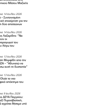
οπικού Μέσου Μαζικής
κε 14 Ιουλίου 2026
– Συντονισμένη
κή επιχείρηση για την
η δύο απατεώνων
κε 14 Ιουλίου 2026
ς Λαζαρίδης: “Να
ούν οι
αραγωγοί του
υ λόγω του
κε 13 Ιουλίου 2026
ση Μορφίδη απο την
ΡΙΖΑ – “Αδυνατώ να
σω αυτή τη δυστοπία”
κε 13 Ιουλίου 2026
Olubi το νεο
φικό απόκτημα του
κε 9 Ιουλίου 2026
ς ΔΕΥΑ Παγγαίου:
αζί Πυροσβεστική,
& αγρότες θέσαμε υπό