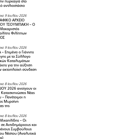
την πυρκαγιά στο
ό αντλιοστάσιο
κε 9 Ιουλίου 2026
ΑΦΙΚΟ ΑΡΧΕΙΟ
ΟΥ ΤΣΟΥΜΠΑΚΗ – Ο
 Μακαριστός
λίτης Φιλίππων
ΙΟΣ
κε 9 Ιουλίου 2026
– Επιμένει ο Γιάννης
γης με το Σύλλογο
ικών Καταλυμάτων
κης για την αύξηση
ην ακτοπλοϊκή σύνδεση
κε 8 Ιουλίου 2026
ΙΟΥ 2026 ανοίγουν οι
ς Κατασκηνώσεις Νέας
 – Πανέτοιμοι η
ος Μυρσίνη
ες της
κε 8 Ιουλίου 2026
Μιχαηλίδης – Οι
 σε Αντιδημάρχους και
μένους Συμβούλους
ου Νέστου (Αναλυτικά
ις)