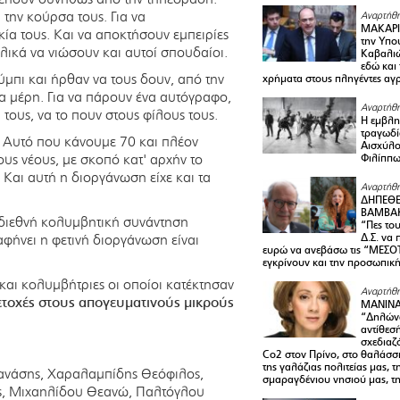
α την κούρσα τους. Για να
Αναρτήθη
ΜΑΚΑΡΙ
ία τους. Και να αποκτήσουν εμπειρίες
την Υπο
λικά να νιώσουν και αυτοί σπουδαίοι.
Καβαλιώ
εδώ και
μπι και ήρθαν να τους δουν, από την
χρήματα στους πληγέντες αγ
λα μέρη. Για να πάρουν ένα αυτόγραφο,
Αναρτήθη
ους, να το πουν στους φίλους τους.
Η εμβλη
τραγωδί
ε. Αυτό που κάνουμε 70 και πλέον
Αισχύλο
ς νέους, με σκοπό κατ' αρχήν το
Φιλίππ
 Και αυτή η διοργάνωση είχε και τα
Αναρτήθη
ΔΗΠΕΘΕ
ΒΑΜΒΑΚ
διεθνή κολυμβητική συνάντηση
“Πες το
Δ.Σ. να
ήνει η φετινή διοργάνωση είναι
ευρώ να ανεβάσω τις “ΜΕΣΟΤ
εγκρίνουν και την προσωπικ
και κολυμβήτριες οι οποίοι κατέκτησαν
Αναρτήθη
ετοχές στους απογευματινούς μικρούς
ΜΑΝΙΝ
“Δηλώνω
αντίθεσ
σχεδιαζ
Co2 στον Πρίνο, στο θαλάσσ
της γαλάζιας πολιτείας μας, 
ανάσης, Χαραλαμπίδης Θεόφιλος,
σμαραγδένιου νησιού μας, τ
ος, Μιχαηλίδου Θεανώ, Παλτόγλου