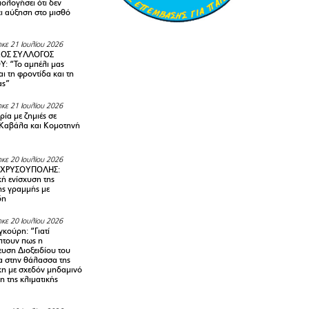
ολογήσει ότι δεν
ει αύξηση στο μισθό
κε 21 Ιουλίου 2026
ΚΟΣ ΣΥΛΛΟΓΟΣ
Y: “Το αμπέλι μας
αι τη φροντίδα και τη
ας”
κε 21 Ιουλίου 2026
ία με ζημιές σε
Καβάλα και Κομοτηνή
κε 20 Ιουλίου 2026
 ΧΡΥΣΟΥΠΟΛΗΣ:
κή ενίσχυση της
ής γραμμής με
δη
κε 20 Ιουλίου 2026
κούρη: “Γιατί
τουν πως η
υση Διοξειδίου του
 στην θάλασσα της
κη με σχεδόν μηδαμινό
 της κλιματικής